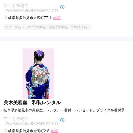
口コミ準備中
(My振袖経由の成約者のみ投稿できます)
岐阜県多治見市末広町77-1
[地図]
カタログあり
Web予約可能
電話予約可能
予約特典あり
美木美容室 和装レンタル
岐阜県多治見市の美容室。レンタル・着付・へアセット、ブライダル着付承り
ます。
口コミ準備中
(My振袖経由の成約者のみ投稿できます)
岐阜県多治見市金岡町2-8
[地図]