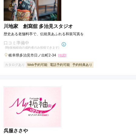
川地家 創寫舘 多治見スタジオ
歴史ある老舗料亭で、伝統美あふれる和装写真を
口コミ準備中
(My振袖経由の成約者のみ投稿できます)
岐阜県多治見市日ノ出町2-34
[地図]
カタログあり
Web予約可能
電話予約可能
予約特典あり
呉服ささや