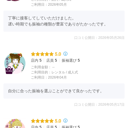
ご利用日：2026年05月
丁寧に接客してしていただけました。

遅い時期でも振袖の種類が豊富でありがたかったです。
口コミ公開日：2026年05月26日
5.0
店内
5
店員
5
振袖選び
5
ご利用金額：
--
ご利用目的：
レンタル /
成人式
ご利用日：2026年04月
自分に合った振袖を選ぶことができて良かったです。
口コミ公開日：2026年05月17日
5.0
店内
5
店員
5
振袖選び
5