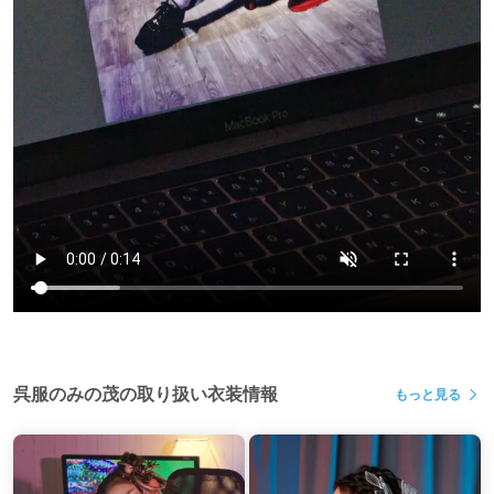
みの茂はどの振袖グループにもあえて属していない、全国でも有数
の振袖メーカー特約専門店です。
常に全国各地のあらゆる振袖メーカーより、最新振袖が直接入荷す
るため、どこよりも「豊富なラインナップ」でしかもどこよりも
「お値打ち価格」にご用意させていただけることをお約束いたしま
す。
『自分らしく、あなたの個性が輝く
』
呉服のみの茂の取り扱い衣装情報
もっと見る