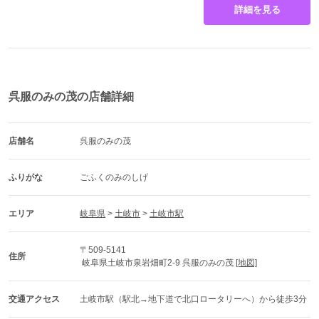
詳細を見る
呉服のみの茂の店舗詳細
店舗名
呉服のみの茂
以下の付属品一式も付いてきます
ふりがな
ごふくのみのしげ
袋帯、長襦袢（刺繍入り、またはビーズ半衿付き）、重ね衿、帯締
エリア
岐阜県
 > 
土岐市
 > 
土岐市駅
め、帯揚げ、ストール、腰紐（5本）、伊達締め（2本）、コーリン
ベルト（2本）、三重仮紐（1本）、衿芯、帯板（2本）、帯枕、バ
〒509-5141
ッグ、草履
住所
 岐阜県土岐市泉岩畑町2-9 呉服のみの茂 
[地図]
★プレゼント（足袋、きものスリップ、髪飾り）★
交通アクセス
土岐市駅（駅北→地下道で北口ロータリーへ）から徒歩3分