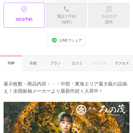
電話で予約
カタログ
WEB予約
（無料）
請求
LINEでシェア
TOP
衣装
プラン
口コミ
イベント
アクセス
展示枚数・商品内容・・・中部・東海エリア最大級の品揃
え！全国振袖メーカーより最新作続々入荷中！