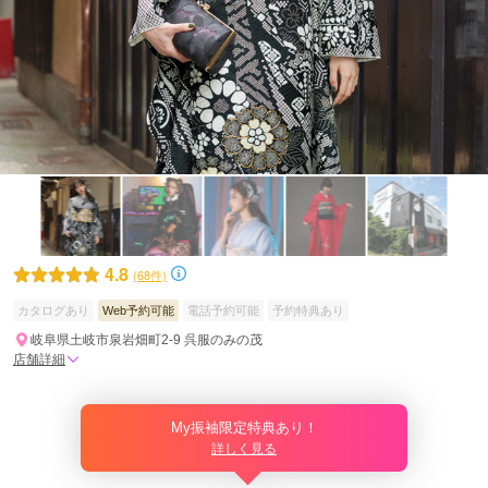
4.8
(68件)
カタログあり
Web予約可能
電話予約可能
予約特典あり
岐阜県土岐市泉岩畑町2-9 呉服のみの茂
店舗詳細
My振袖限定特典あり！
詳しく見る