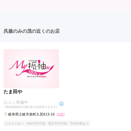
ば、家族や友人の結婚式、卒業式、初詣などがありま
との記念撮影を行うことが多いです。 帰宅: 帰宅後、振
す。 成人式以外での振袖の着用は、華やかな場に適して
袖から着替えます。振袖は当日返却せず、後日お店に返
おり、伝統的な日本の美しさを表現することができま
却しに行く場合が多いです。 同窓会: 成人式当日に同窓
す。
会が行われる場合が多いです。 二次会: 同窓会後、友人
たちとの二次会や三次会を楽しむ人もいます。
呉服のみの茂の近くのお店
たま田や
口コミ準備中
(My振袖経由の成約者のみ投稿できます)
岐阜県土岐市泉町久尻613-16
[地図]
カタログあり
Web予約可能
電話予約可能
予約特典あり