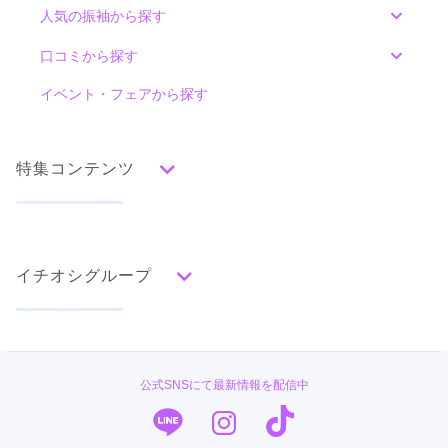
人気の振袖から探す
みんなの振袖ランキングトップ
口コミから探す
色別ランキング
イベント・フェアから探す
口コミ一覧
赤
朱
ベージュ
ピンク
オレンジ
黄
緑
水色
青
紺
紫
茶
ゴールド
シルバー
特集コンテンツ
グレー
黒
白
その他
タイプ別ランキング
成人式の前撮り・後撮り特集
古典
エレガント
キュート
クール
グラマラス
イチオシグループ
ママ振特集
レトロ
個性的振袖コーディネート特集
#振袖gram
柄別ランキング
成人式レポート
無地
花
桜
梅
菊
松
竹
牡丹
バラ
椿
PLUM
振袖ブランド特集
公式SNSにて最新情報を配信中
百合
橘
蝶
鶴
松竹梅
扇面
車
華籠
TAKAZEN
口コミ優秀店舗
熨斗
宝尽
波
雪輪
雲取り
道長取り
矢絣