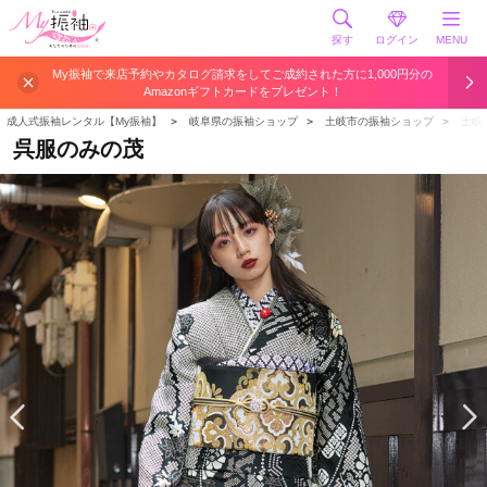
探す
ログイン
MENU
My振袖で来店予約やカタログ請求をしてご成約された方に1,000円分の
Amazonギフトカードをプレゼント！
成人式振袖レンタル【My振袖】
＞
岐阜県の振袖ショップ
＞
土岐市の振袖ショップ
＞
土岐
呉服のみの茂