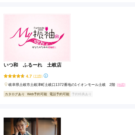
いつ和 ふるーれ 土岐店
4.7
(11件)
岐阜県土岐市土岐津町土岐口1372番地の1イオンモール土岐 2階
[地図]
カタログあり
Web予約可能
電話予約可能
予約特典あり