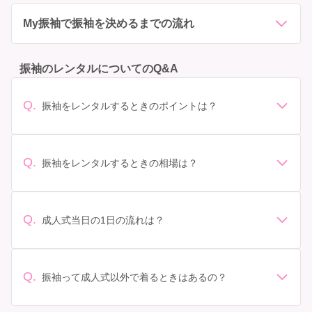
My振袖で振袖を決めるまでの流れ
振袖のレンタルについてのQ&A
Q.
振袖をレンタルするときのポイントは？
デザイン: 好きな色や柄など自分の好みで選ぶ場合や、成
人式の会場の雰囲気に合わせてデザインを選ぶ場合など
があります。 サイズ選び: 自分の体型に合ったサイズを
Q.
振袖をレンタルするときの相場は？
選ぶことが大切です。事前に試着をし、必要であればサ
振袖のレンタル相場は店舗や地域、デザインによって異
イズ調整をお願いすることもあります。 価格: 予算に合
なりますが、一般的には10万円から30万円程度が相場と
わせてプランを選ぶことができます。また、プランやレ
されています。 高級なものやブランド物になると、それ
ンタル料金に含まれるもの（小物や帯、草履など）を確
Q.
成人式当日の1日の流れは？
以上の価格になることもあります。具体的な価格はMy振
認しましょう。 期間: レンタル期間や返却のルールをし
準備: 着付け、ヘアメイクの予約はほとんどの場合が先着
袖でプランをご確認いただくか、店舗に問い合わせてみ
っかり確認しておく必要があります。 お店選び: 評判や
順の場合で、早朝からスタートする場合も多いです。 成
てください。
口コミを事前にチェックして、信頼できるお店を選びま
人式: 一般的に午前中に成人式が行わる場合が多いです
Q.
しょう。
振袖って成人式以外で着るときはあるの？
が、午前午後で二部制の地域もあるため、自分の市町村
はい、成人式以外でも振袖を着る機会はあります。例え
を確認しましょう。 写真撮影: 成人式の後、家族や友人