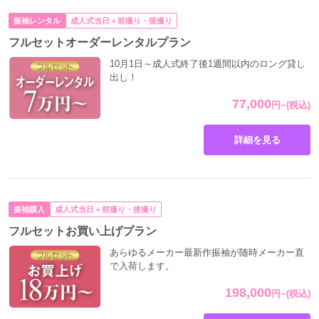
振袖レンタル
成人式当日＋前撮り・後撮り
フルセットオーダーレンタルプラン
10月1日～成人式終了後1週間以内のロング貸し
出し！
77,000
円
~
(税込)
詳細を見る
振袖購入
成人式当日＋前撮り・後撮り
フルセットお買い上げプラン
あらゆるメーカー最新作振袖が随時メーカー直
で入荷します。
198,000
円
~
(税込)