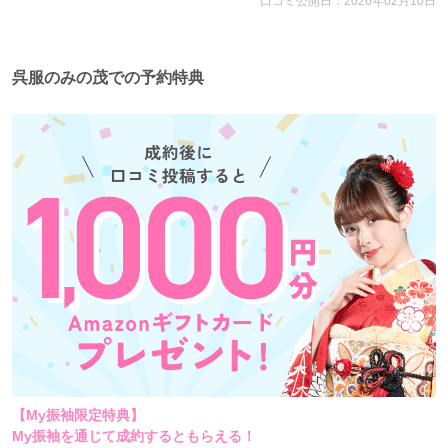
口コミ公開日：2026年02月10日
呉服のみの茂での予約特典
お手持ちの振袖ご着用をお考えの方
ママ振袖大変身
コーディネートキャンペーン
大好評開催中！
呉服のみの茂では、大切な呉服を長く美しく着られるようケアサー
ビスも充実しております。
【My振袖限定特典】
My振袖を通じて成約するともらえる！