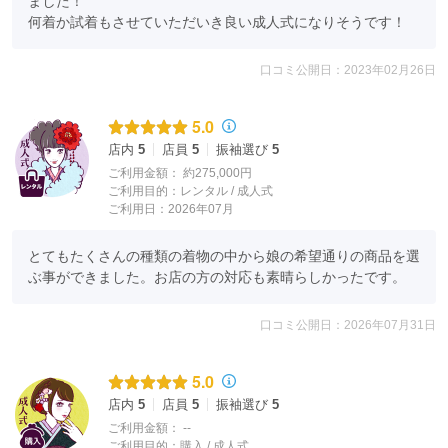
ました！

何着か試着もさせていただいき良い成人式になりそうです！
口コミ公開日：2023年02月26日
5.0
店内
5
店員
5
振袖選び
5
ご利用金額：
約275,000円
ご利用目的：
レンタル /
成人式
ご利用日：2026年07月
とてもたくさんの種類の着物の中から娘の希望通りの商品を選
ぶ事ができました。お店の方の対応も素晴らしかったです。
口コミ公開日：2026年07月31日
5.0
店内
5
店員
5
振袖選び
5
ご利用金額：
--
ご利用目的：
購入 /
成人式