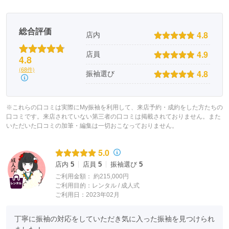
総合評価
4.8
店内
4.9
店員
4.8
(68件)
4.8
振袖選び
※これらの口コミは実際にMy振袖を利用して、来店予約・成約をした方たちの
口コミです。来店されていない第三者の口コミは掲載されておりません。また
いただいた口コミの加筆・編集は一切おこなっておりません。
5.0
店内
5
店員
5
振袖選び
5
ご利用金額：
約215,000円
ご利用目的：
レンタル /
成人式
ご利用日：2023年02月
丁寧に振袖の対応をしていただき気に入った振袖を見つけられ