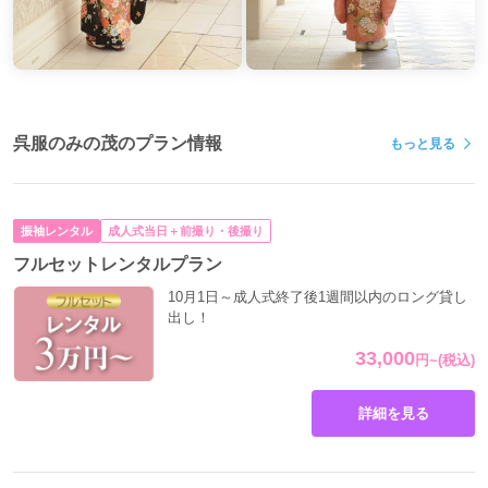
一生に一度のことだから。
『最高にきれいなあなたに！最高の振袖で！最高のお写真を！』が
私どもの願いです。
呉服のみの茂のプラン情報
もっと見る
振袖レンタル
成人式当日＋前撮り・後撮り
フルセットレンタルプラン
10月1日～成人式終了後1週間以内のロング貸し
出し！
33,000
円
~
(税込)
詳細を見る