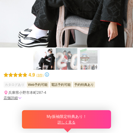
4.9
(3件)
カタログあり
Web予約可能
電話予約可能
予約特典あり
兵庫県小野市本町287-4
店舗詳細
My振袖限定特典あり！
詳しく見る