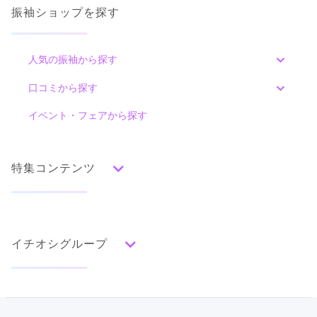
振袖ショップを探す
人気の振袖から探す
みんなの振袖ランキングトップ
口コミから探す
色別ランキング
イベント・フェアから探す
口コミ一覧
赤
朱
ベージュ
ピンク
オレンジ
黄
緑
水色
青
紺
紫
茶
ゴールド
シルバー
特集コンテンツ
グレー
黒
白
その他
タイプ別ランキング
成人式の前撮り・後撮り特集
古典
エレガント
キュート
クール
グラマラス
イチオシグループ
ママ振特集
レトロ
個性的振袖コーディネート特集
PLUM
柄別ランキング
成人式レポート