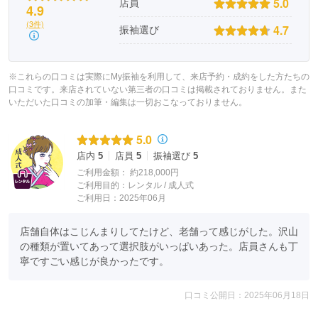
5.0
店員
4.9
(3件)
4.7
振袖選び
※これらの口コミは実際にMy振袖を利用して、来店予約・成約をした方たちの
口コミです。来店されていない第三者の口コミは掲載されておりません。また
いただいた口コミの加筆・編集は一切おこなっておりません。
5.0
店内
5
店員
5
振袖選び
5
ご利用金額：
約218,000円
ご利用目的：
レンタル /
成人式
ご利用日：2025年06月
店舗自体はこじんまりしてたけど、老舗って感じがした。沢山
の種類が置いてあって選択肢がいっぱいあった。店員さんも丁
寧ですごい感じが良かったです。
口コミ公開日：2025年06月18日