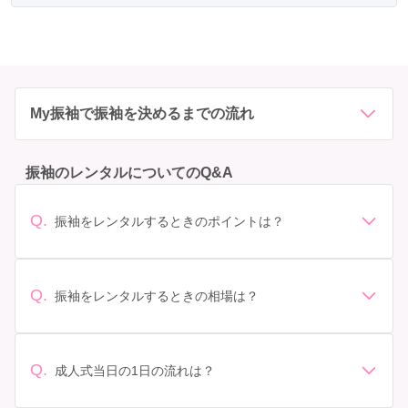
My振袖で振袖を決めるまでの流れ
振袖のレンタルについてのQ&A
Q.
振袖をレンタルするときのポイントは？
デザイン: 好きな色や柄など自分の好みで選ぶ場合や、成
人式の会場の雰囲気に合わせてデザインを選ぶ場合など
があります。 サイズ選び: 自分の体型に合ったサイズを
Q.
振袖をレンタルするときの相場は？
選ぶことが大切です。事前に試着をし、必要であればサ
振袖のレンタル相場は店舗や地域、デザインによって異
イズ調整をお願いすることもあります。 価格: 予算に合
なりますが、一般的には10万円から30万円程度が相場と
わせてプランを選ぶことができます。また、プランやレ
されています。 高級なものやブランド物になると、それ
ンタル料金に含まれるもの（小物や帯、草履など）を確
Q.
成人式当日の1日の流れは？
以上の価格になることもあります。具体的な価格はMy振
認しましょう。 期間: レンタル期間や返却のルールをし
準備: 着付け、ヘアメイクの予約はほとんどの場合が先着
袖でプランをご確認いただくか、店舗に問い合わせてみ
っかり確認しておく必要があります。 お店選び: 評判や