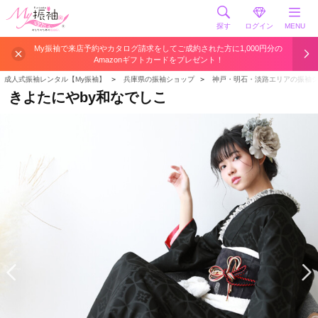
探す
ログイン
MENU
My振袖で来店予約やカタログ請求をしてご成約された方に1,000円分の
Amazonギフトカードをプレゼント！
成人式振袖レンタル【My振袖】
＞
兵庫県の振袖ショップ
＞
神戸・明石・淡路エリアの振袖
きよたにやby和なでしこ