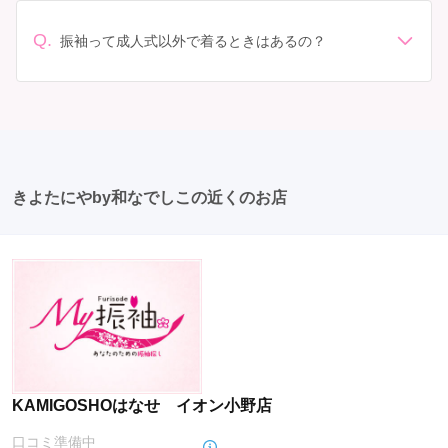
順の場合で、早朝からスタートする場合も多いです。 成
てください。
口コミを事前にチェックして、信頼できるお店を選びま
人式: 一般的に午前中に成人式が行わる場合が多いです
Q.
しょう。
振袖って成人式以外で着るときはあるの？
が、午前午後で二部制の地域もあるため、自分の市町村
はい、成人式以外でも振袖を着る機会はあります。例え
を確認しましょう。 写真撮影: 成人式の後、家族や友人
ば、家族や友人の結婚式、卒業式、初詣などがありま
との記念撮影を行うことが多いです。 帰宅: 帰宅後、振
す。 成人式以外での振袖の着用は、華やかな場に適して
袖から着替えます。振袖は当日返却せず、後日お店に返
おり、伝統的な日本の美しさを表現することができま
却しに行く場合が多いです。 同窓会: 成人式当日に同窓
す。
会が行われる場合が多いです。 二次会: 同窓会後、友人
たちとの二次会や三次会を楽しむ人もいます。
きよたにやby和なでしこの近くのお店
KAMIGOSHOはなせ イオン小野店
口コミ準備中