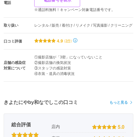
電話番号を表示
電話
※通話料無料！キャンペーン対象電話番号です。
取り扱い
レンタル / 販売 / 着付け / リメイク / 写真撮影 / クリーニング
4.9
(3件)
口コミ評価
①撮影店舗が「3密」になっていないこと

店舗の感染症
②撮影店舗の換気状況

対策について
③スタッフの感染対策

④衣装・道具の消毒状況
きよたにやby和なでしこの口コミ
もっと見る
総合評価
5.0
店内