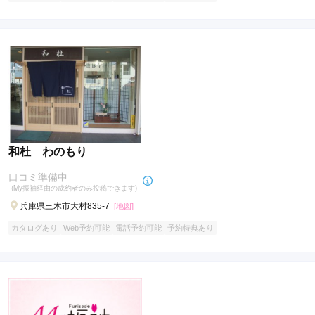
和杜 わのもり
口コミ準備中
(My振袖経由の成約者のみ投稿できます)
兵庫県三木市大村835-7
[地図]
カタログあり
Web予約可能
電話予約可能
予約特典あり