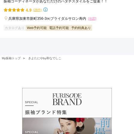
振袖コーディネータがあなただけのハタチスタイルをご提案！！
4.9
(28件)
兵庫県加東市新町356-3㈱ブライダルサロン寿内
[地図]
カタログあり
Web予約可能
電話予約可能
予約特典あり
My振袖トップ
＞
きよたにやby和なでしこ