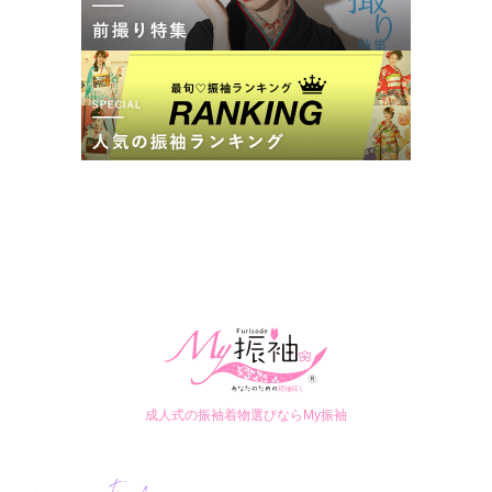
成人式の振袖着物選びならMy振袖