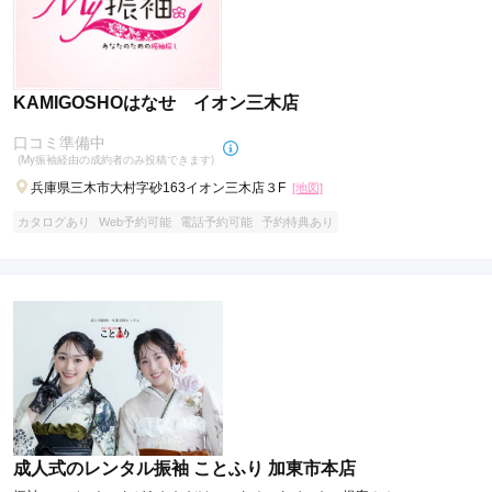
KAMIGOSHOはなせ イオン三木店
口コミ準備中
(My振袖経由の成約者のみ投稿できます)
兵庫県三木市大村字砂163イオン三木店３F
[地図]
カタログあり
Web予約可能
電話予約可能
予約特典あり
成人式のレンタル振袖 ことふり 加東市本店