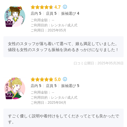
4.7
店内
5
店員
5
振袖選び
4
ご利用金額：
--
ご利用目的：
レンタル /
成人式
ご利用日：2025年05月
女性のスタッフが落ち着いて選べて、娘も満足していました。

値段も女性のスタッフも振袖を決めるきっかけになりました！
口コミ公開日：2025年05月26日
5.0
店内
5
店員
5
振袖選び
5
ご利用金額：
--
ご利用目的：
レンタル /
成人式
ご利用日：2025年04月
すごく優しく説明や着付けをしてくださってとても良かったで
す。