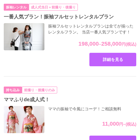
振袖レンタル
成人式当日＋前撮り・後撮り
一番人気プラン！振袖フルセットレンタルプラン
振袖フルセットレンタルプランは全てが揃った
レンタルフラン。 当店一番人気プランです！
198,000
258,000
~
円
(税込)
詳細を見る
持ち込み
前撮り・後撮りのみ
ママふりde成人式！
ママの振袖で今風にコーデ！ご相談無料
11,000
円
~
(税込)