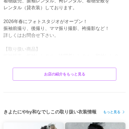
着物販売、振袖レンタル、袴レンタル、着物全般を
レンタル（貸衣装）しております。
2026年春にフォトスタジオがオープン！
振袖前撮り、後撮り、ママ振り撮影、袴撮影など！
詳しくはお問合せ下さい。
【取り扱い商品】
振袖販売、振袖レンタル、訪問着レンタル、留袖レンタ
ル、
七五三レンタル、浴衣、和装小物、草履バッグ、
お店の紹介をもっと見る
貸衣装、着付け小物など。
レンタル、販売ともお下見は無料です。
商品選びにお客様がお困りの場合は
アドバイスさせて頂きますので、お気軽に
お声かけ下さい。
きよたにやby和なでしこの取り扱い衣装情報
もっと見る
ホームページ上の商品を見たい！試着したい！
方はお電話、メール、メッセージでお問合せ