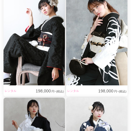
下さい。
【ママ振り】
ママの振袖を使って成人式へ参加される方
にもコーデのご提案させて頂きます。
住所：兵庫県小野市本町287-4
神戸電鉄 小野駅から徒歩約8分
専用駐車場 5台あり
198,000
198,000
レンタル
レンタル
円~(税込)
円~(税込)