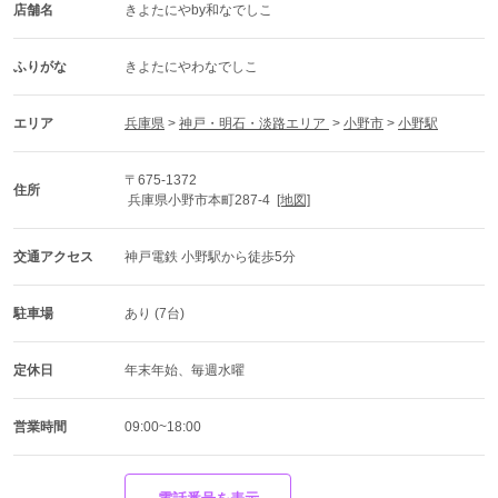
店舗名
きよたにやby和なでしこ
ふりがな
きよたにやわなでしこ
エリア
兵庫県
 > 
神戸・明石・淡路エリア 
 > 
小野市
 > 
小野駅
〒675-1372
住所
 兵庫県小野市本町287-4  
[地図]
交通アクセス
神戸電鉄 小野駅から徒歩5分
駐車場
あり (7台)
定休日
年末年始、毎週水曜
営業時間
09:00~18:00