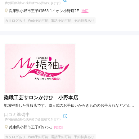
(My振袖経由の成約者のみ投稿できます)
兵庫県小野市王子町868-1イオン小野店2F
[地図]
カタログあり
Web予約可能
電話予約可能
予約特典あり
染職工芸サロンかけひ 小野本店
地域密着した呉服店です。成人式のお手伝いからきもののお手入れなどどんな
ことでもお気軽にご相談ください。
口コミ準備中
(My振袖経由の成約者のみ投稿できます)
兵庫県小野市王子町975-1
[地図]
カタログあり
Web予約可能
電話予約可能
予約特典あり