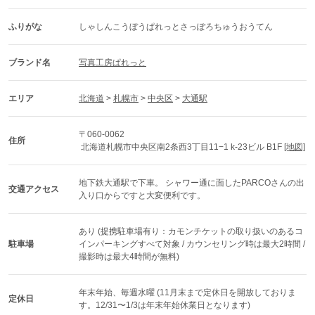
ふりがな
しゃしんこうぼうぱれっとさっぽろちゅうおうてん
ブランド名
写真工房ぱれっと
エリア
北海道
 > 
札幌市
 > 
中央区
 > 
大通駅
〒060-0062
住所
 北海道札幌市中央区南2条西3丁目11−1 k-23ビル B1F 
[地図]
地下鉄大通駅で下車。 シャワー通に面したPARCOさんの出
交通アクセス
入り口からですと大変便利です。
あり (提携駐車場有り：カモンチケットの取り扱いのあるコ
駐車場
インパーキングすべて対象 / カウンセリング時は最大2時間 / 
撮影時は最大4時間が無料)
年末年始、毎週水曜 (11月末まで定休日を開放しておりま
定休日
す。12/31〜1/3は年末年始休業日となります)