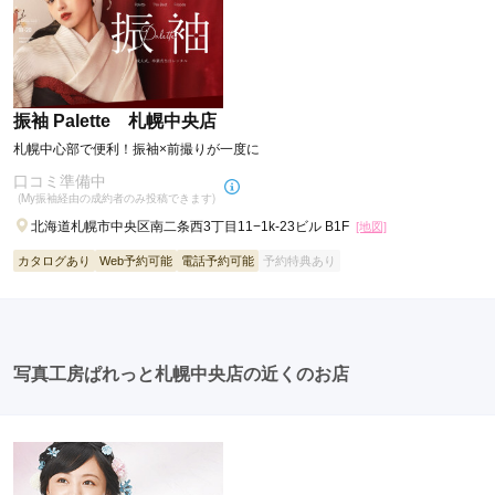
振袖 Palette 札幌中央店
札幌中心部で便利！振袖×前撮りが一度に
口コミ準備中
(My振袖経由の成約者のみ投稿できます)
北海道札幌市中央区南二条西3丁目11−1k-23ビル B1F
[地図]
カタログあり
Web予約可能
電話予約可能
予約特典あり
写真工房ぱれっと札幌中央店の近くのお店