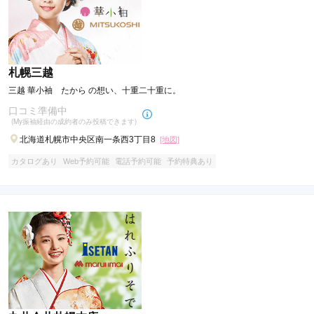
札幌三越
三越 華小袖 たから の想い、十重二十重に。
口コミ準備中
(My振袖経由の成約者のみ投稿できます)
北海道札幌市中央区南一条西3丁目8
[地図]
カタログあり
Web予約可能
電話予約可能
予約特典あり