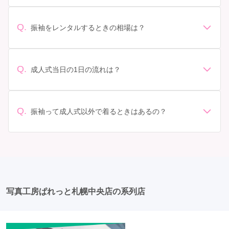
デザイン: 好きな色や柄など自分の好みで選ぶ場合や、成
人式の会場の雰囲気に合わせてデザインを選ぶ場合など
があります。 サイズ選び: 自分の体型に合ったサイズを
Q.
振袖をレンタルするときの相場は？
選ぶことが大切です。事前に試着をし、必要であればサ
振袖のレンタル相場は店舗や地域、デザインによって異
イズ調整をお願いすることもあります。 価格: 予算に合
なりますが、一般的には10万円から30万円程度が相場と
わせてプランを選ぶことができます。また、プランやレ
されています。 高級なものやブランド物になると、それ
ンタル料金に含まれるもの（小物や帯、草履など）を確
Q.
成人式当日の1日の流れは？
以上の価格になることもあります。具体的な価格はMy振
認しましょう。 期間: レンタル期間や返却のルールをし
準備: 着付け、ヘアメイクの予約はほとんどの場合が先着
袖でプランをご確認いただくか、店舗に問い合わせてみ
っかり確認しておく必要があります。 お店選び: 評判や
順の場合で、早朝からスタートする場合も多いです。 成
てください。
口コミを事前にチェックして、信頼できるお店を選びま
人式: 一般的に午前中に成人式が行わる場合が多いです
Q.
しょう。
振袖って成人式以外で着るときはあるの？
が、午前午後で二部制の地域もあるため、自分の市町村
はい、成人式以外でも振袖を着る機会はあります。例え
を確認しましょう。 写真撮影: 成人式の後、家族や友人
ば、家族や友人の結婚式、卒業式、初詣などがありま
との記念撮影を行うことが多いです。 帰宅: 帰宅後、振
す。 成人式以外での振袖の着用は、華やかな場に適して
袖から着替えます。振袖は当日返却せず、後日お店に返
おり、伝統的な日本の美しさを表現することができま
却しに行く場合が多いです。 同窓会: 成人式当日に同窓
す。
会が行われる場合が多いです。 二次会: 同窓会後、友人
たちとの二次会や三次会を楽しむ人もいます。
写真工房ぱれっと札幌中央店の系列店