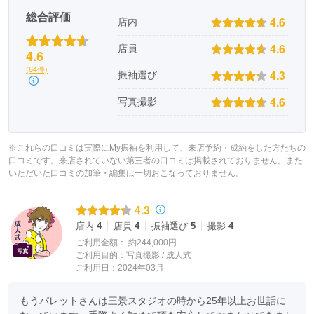
総合評価
4.6
店内
4.6
店員
4.6
(64件)
4.3
振袖選び
4.6
写真撮影
※これらの口コミは実際にMy振袖を利用して、来店予約・成約をした方たちの
口コミです。来店されていない第三者の口コミは掲載されておりません。また
いただいた口コミの加筆・編集は一切おこなっておりません。
4.3
店内
4
店員
4
振袖選び
5
撮影
4
ご利用金額：
約244,000円
ご利用目的：
写真撮影 /
成人式
ご利用日：2024年03月
もうパレットさんは三景スタジオの時から25年以上お世話に