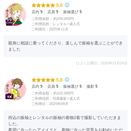
5.0
店内
5
店員
5
振袖選び
5
ご利用金額：
約250,000円
ご利用目的：
レンタル /
成人式
ご利用日：2025年11月
親身に相談に乗ってくださり、楽しんで振袖を選ぶことができ
ました
口コミ公開日：2025年11月24日
5.0
店内
5
店員
5
振袖選び
5
撮影
5
ご利用金額：
約102,000円
ご利用目的：
写真撮影 /
成人式
ご利用日：2025年09月
持込の振袖とレンタルの振袖の着物2着で撮影していただきま
した。

希望に合ったヘアメイクと、着物に合った背景をお勧めいただ