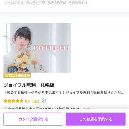
カタログあり
Web予約可能
電話予約可能
予約特典あり
口コミ優秀店舗
ジョイフル恵利 札幌店
【勝負する振袖ーそろそろ本気出す？】ジョイフル恵利☆振袖夏祭り☆ただい
ま開催中！！
4.6
(94件)
北海道札幌市中央区南1条西4-14繁田園ビル7F
[地図]
カタログあり
Web予約可能
電話予約可能
予約特典あり
カタログ請求する
このお店を予約する