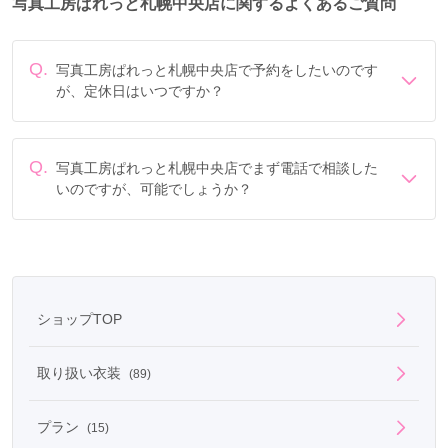
写真工房ぱれっと札幌中央店に関するよくあるご質問
Q.
写真工房ぱれっと札幌中央店で予約をしたいのです
が、定休日はいつですか？
定休日は年末年始、毎週水曜 (11月末まで定休日を開放し
ております。12/31〜1/3は年末年始休業日となります)で
す。
Q.
写真工房ぱれっと札幌中央店でまず電話で相談した
いのですが、可能でしょうか？
電話でのご相談は
フリーダイヤル
「0078-6013-9863」に
て承ります。
ショップTOP
取り扱い衣装
(89)
プラン
(15)