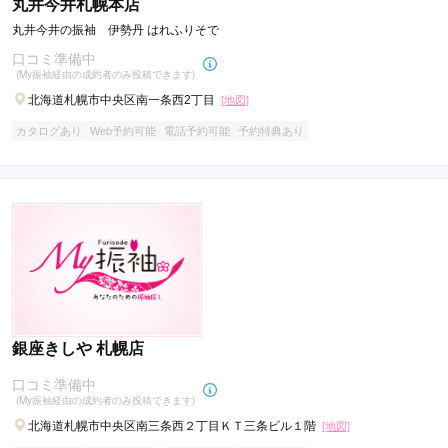
丸井今井札幌本店
丸井今井の振袖 伊勢丹 はれふりそで
口コミ準備中
(My振袖経由の成約者のみ投稿できます)
北海道札幌市中央区南一条西2丁目
[地図]
カタログあり
Web予約可能
電話予約可能
予約特典あり
銀座きしや 札幌店
口コミ準備中
(My振袖経由の成約者のみ投稿できます)
北海道札幌市中央区南三条西２丁目ＫＴ三条ビル１階
[地図]