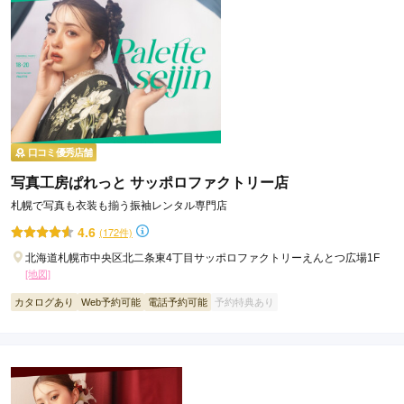
口コミ優秀店舗
写真工房ぱれっと サッポロファクトリー店
札幌で写真も衣装も揃う振袖レンタル専門店
4.6
(172件)
北海道札幌市中央区北二条東4丁目サッポロファクトリーえんとつ広場1F
[地図]
カタログあり
Web予約可能
電話予約可能
予約特典あり