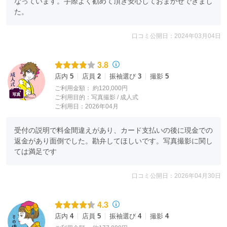
なっています。手際よく勧めて頂き安心しておまかせできまし
た。
口コミ公開日：2024年03月04日
3.8
店内
5
店員
2
振袖選び
3
撮影
5
ご利用金額：
約120,000円
ご利用目的：
写真撮影 /
成人式
ご利用日：2026年04月
受付の説明で料金間違えがあり、カード支払いの後に現金での
返金があり面倒でした。勘弁してほしいです。写真撮影に関し
ては満足です
口コミ公開日：2026年04月30日
4.3
店内
4
店員
5
振袖選び
4
撮影
4