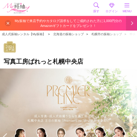
探す
ログイン
MENU
My振袖で来店予約やカタログ請求をしてご成約された方に1,000円分の
Amazonギフトカードをプレゼント！
成人式振袖レンタル【My振袖】
＞
北海道の振袖ショップ
＞
札幌市の振袖ショップ
＞
中央
2024
上半期
写真工房ぱれっと札幌中央店