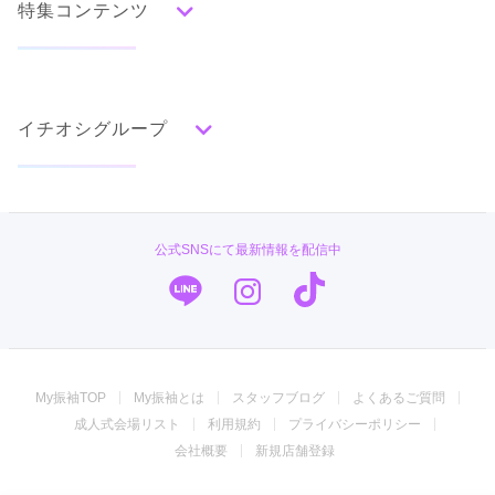
特集コンテンツ
グレー
黒
白
その他
タイプ別ランキング
成人式の前撮り・後撮り特集
古典
エレガント
キュート
クール
グラマラス
イチオシグループ
ママ振特集
レトロ
個性的振袖コーディネート特集
#振袖gram
柄別ランキング
成人式レポート
無地
花
桜
梅
菊
松
竹
牡丹
バラ
椿
TAKAZEN
振袖ブランド特集
公式SNSにて最新情報を配信中
百合
橘
蝶
鶴
松竹梅
扇面
車
華籠
PLUM
口コミ優秀店舗
熨斗
宝尽
波
雪輪
雲取り
道長取り
矢絣
幾何学
市松
縞
その他
キモノハーツ／kimono hearts
振袖タイプ診断
振袖専門店 オンディーヌ
My振袖TOP
My振袖とは
スタッフブログ
よくあるご質問
ジョイフル恵利
成人式会場リスト
利用規約
プライバシーポリシー
振袖専門店 一蔵
会社概要
新規店舗登録
振袖館COCOL