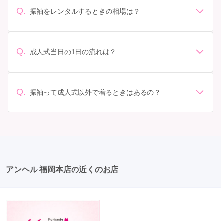
があります。 サイズ選び: 自分の体型に合ったサイズを
Q.
振袖をレンタルするときの相場は？
選ぶことが大切です。事前に試着をし、必要であればサ
振袖のレンタル相場は店舗や地域、デザインによって異
イズ調整をお願いすることもあります。 価格: 予算に合
なりますが、一般的には10万円から30万円程度が相場と
わせてプランを選ぶことができます。また、プランやレ
されています。 高級なものやブランド物になると、それ
ンタル料金に含まれるもの（小物や帯、草履など）を確
Q.
成人式当日の1日の流れは？
以上の価格になることもあります。具体的な価格はMy振
認しましょう。 期間: レンタル期間や返却のルールをし
準備: 着付け、ヘアメイクの予約はほとんどの場合が先着
袖でプランをご確認いただくか、店舗に問い合わせてみ
っかり確認しておく必要があります。 お店選び: 評判や
順の場合で、早朝からスタートする場合も多いです。 成
てください。
口コミを事前にチェックして、信頼できるお店を選びま
人式: 一般的に午前中に成人式が行わる場合が多いです
Q.
しょう。
振袖って成人式以外で着るときはあるの？
が、午前午後で二部制の地域もあるため、自分の市町村
はい、成人式以外でも振袖を着る機会はあります。例え
を確認しましょう。 写真撮影: 成人式の後、家族や友人
ば、家族や友人の結婚式、卒業式、初詣などがありま
との記念撮影を行うことが多いです。 帰宅: 帰宅後、振
す。 成人式以外での振袖の着用は、華やかな場に適して
袖から着替えます。振袖は当日返却せず、後日お店に返
おり、伝統的な日本の美しさを表現することができま
却しに行く場合が多いです。 同窓会: 成人式当日に同窓
す。
会が行われる場合が多いです。 二次会: 同窓会後、友人
たちとの二次会や三次会を楽しむ人もいます。
アンヘル 福岡本店の近くのお店