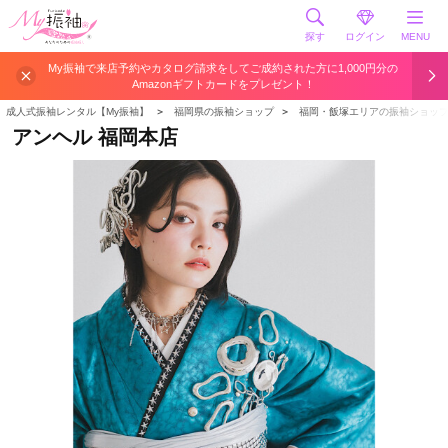
探す
ログイン
MENU
My振袖で来店予約やカタログ請求をしてご成約された方に1,000円分の
Amazonギフトカードをプレゼント！
成人式振袖レンタル【My振袖】
＞
福岡県の振袖ショップ
＞
福岡・飯塚エリアの振袖ショッ
アンヘル 福岡本店