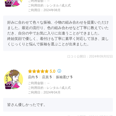
ご利用金額：
--
ご利用目的：
レンタル /
成人式
ご利用日：2024年08月
好みに合わせて色々な振袖、小物の組み合わせを提案いただけ
ました。最近の流行り、色の組み合わせなど丁寧に教えていた
だき、自分の中でお気に入りに出逢うことができました。

終始笑顔で優しく、着付けも丁寧に素早く対応して頂き、楽し
くじっくりと悩んで振袖を選ぶことが出来ました。
口コミ公開日：2024年09月02日
5.0
店内
5
店員
5
振袖選び
5
ご利用金額：
--
ご利用目的：
レンタル /
成人式
ご利用日：2024年04月
皆さん優しかったです。