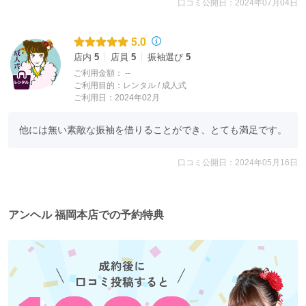
口コミ公開日：2024年07月04日
5.0
店内
5
店員
5
振袖選び
5
ご利用金額：
--
ご利用目的：
レンタル /
成人式
ご利用日：2024年02月
他には無い素敵な振袖を借りることができ、とても満足です。
口コミ公開日：2024年05月16日
アンヘル 福岡本店での予約特典