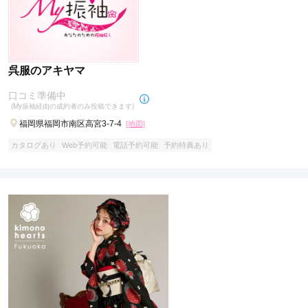
呉服のアキヤマ
口コミ準備中
(My振袖経由の成約者のみ投稿できます)
福岡県福岡市南区高宮3-7-4
[地図]
カタログあり
Web予約可能
電話予約可能
予約特典あり