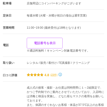
駐車場
店舗周辺にコインパーキングがございます
定休日
毎週水曜 (火曜・水曜が祝日の場合は通常営業)
営業時間
11:00~19:00 (最終受付は18時となります)
電話番号を表示
電話
※通話料無料！キャンペーン対象電話番号です。
取り扱い
レンタル / 販売 / 着付け / 写真撮影 / クリーニング
4.8
(23件)
口コミ評価
成人式の接客・撮影・お仕度は同時間帯に１～2組限定で、
かつご予約制でのご案内とさせていただいており、入店時に
は消毒と検温を実施し、どなた様もマスクの着用をお願いし
ております。

また、体調のすぐれないお客様・体温が37.5℃以上のお客様