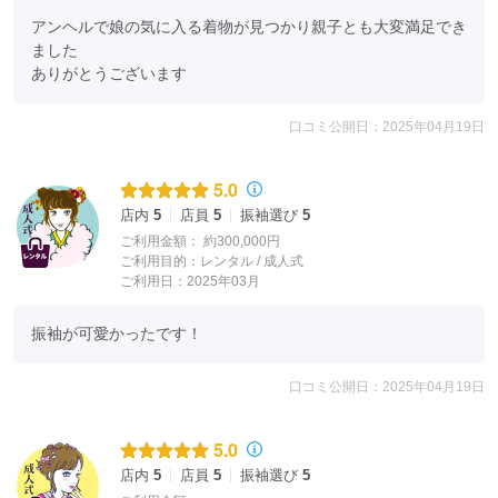
アンヘルで娘の気に入る着物が見つかり親子とも大変満足でき
ました

ありがとうございます
口コミ公開日：2025年04月19日
5.0
店内
5
店員
5
振袖選び
5
ご利用金額：
約300,000円
ご利用目的：
レンタル /
成人式
ご利用日：2025年03月
振袖が可愛かったです！
口コミ公開日：2025年04月19日
5.0
店内
5
店員
5
振袖選び
5