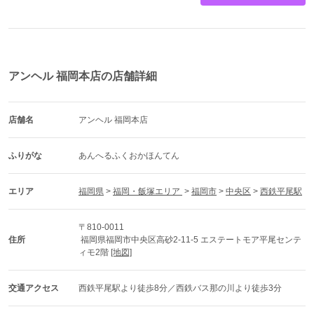
アンヘル 福岡本店の店舗詳細
店舗名
アンヘル 福岡本店
ふりがな
あんへるふくおかほんてん
エリア
福岡県
 > 
福岡・飯塚エリア 
 > 
福岡市
 > 
中央区
 > 
西鉄平尾駅
〒810-0011
住所
 福岡県福岡市中央区高砂2-11-5 エステートモア平尾センテ
ィモ2階 
[地図]
交通アクセス
西鉄平尾駅より徒歩8分／西鉄バス那の川より徒歩3分