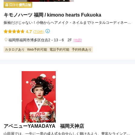
口コミ優秀店舗
キモノハーツ 福岡 / kimono hearts Fukuoka
振袖だけじゃない！小物からヘアメイク・ネイルまで!トータルコーディネート
ならキモノハーツ♪
4.7
(713件)
福岡県福岡市博多区住吉2－13－6 2F
[地図]
カタログあり
Web予約可能
電話予約可能
予約特典あり
アベニューYAMADAYA 福岡天神店
山田屋では、一生に一度の成人式を自分らしく輝けるよう、豊富なラインアッ