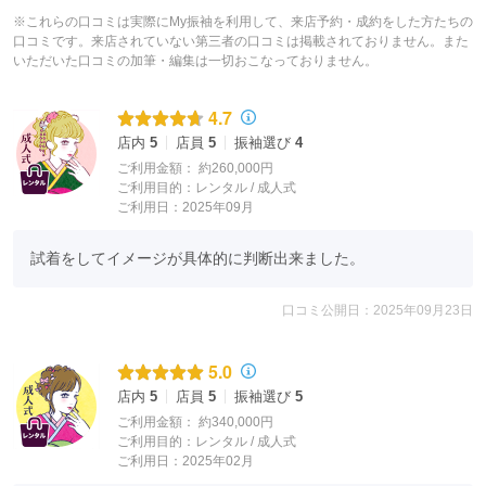
※これらの口コミは実際にMy振袖を利用して、来店予約・成約をした方たちの
口コミです。来店されていない第三者の口コミは掲載されておりません。また
いただいた口コミの加筆・編集は一切おこなっておりません。
4.7
店内
5
店員
5
振袖選び
4
ご利用金額：
約260,000円
ご利用目的：
レンタル /
成人式
ご利用日：2025年09月
試着をしてイメージが具体的に判断出来ました。
口コミ公開日：2025年09月23日
5.0
店内
5
店員
5
振袖選び
5
ご利用金額：
約340,000円
ご利用目的：
レンタル /
成人式
ご利用日：2025年02月