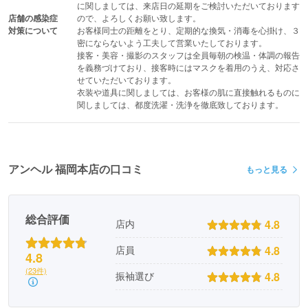
に関しましては、来店日の延期をご検討いただいております
店舗の感染症
ので、よろしくお願い致します。

対策について
お客様同士の距離をとり、定期的な換気・消毒を心掛け、３
密にならないよう工夫して営業いたしております。

接客・美容・撮影のスタッフは全員毎朝の検温・体調の報告
を義務づけており、接客時にはマスクを着用のうえ、対応さ
せていただいております。

衣装や道具に関しましては、お客様の肌に直接触れるものに
関しましては、都度洗濯・洗浄を徹底致しております。
アンヘル 福岡本店の口コミ
もっと見る
総合評価
4.8
店内
4.8
店員
4.8
(23件)
4.8
振袖選び