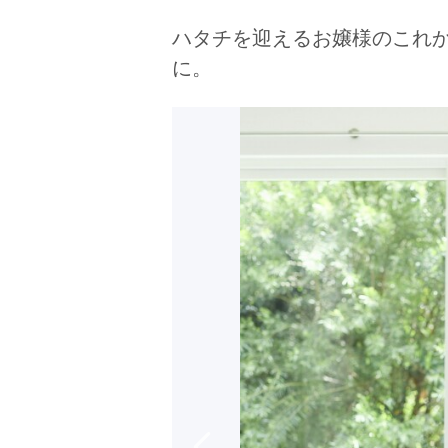
京都府(134)
滋賀県(55)
奈良
ハタチを迎えるお嬢様のこれ
和歌山県(36)
に。
四国
香川県(44)
徳島県(23)
愛媛県
高知県(30)