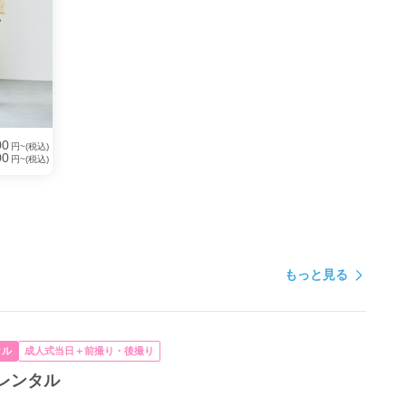
00
円~(税込)
00
円~(税込)
もっと見る
タル
成人式当日＋前撮り・後撮り
レンタル