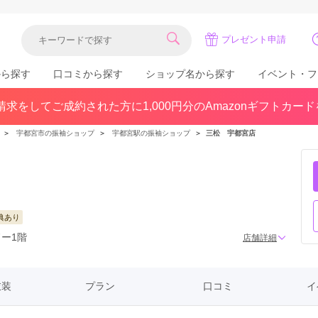
プレゼント申請
から探す
口コミから探す
ショップ名から探す
イベント・フ
求をしてご成約された方に1,000円分のAmazonギフトカー
関東
県(30)
東京都(383)
千葉県(183)
＞
宇都宮市の振袖ショップ
＞
宇都宮駅の振袖ショップ
＞
三松 宇都宮店
(36)
埼玉県(246)
神奈川県(228)
茨城県(93)
群馬県(57)
栃木県(54)
北陸
典あり
石川県(57)
福井県(38)
富山県(37)
ドー1階
店舗詳細
(80)
衣装
プラン
口コミ
イ
中国
広島県(87)
岡山県(69)
鳥取県(29)