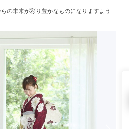
県(52)
島根県(26)
山口県(60)
からの未来が彩り豊かなものになりますよう
九州／沖縄
(51)
福岡県(160)
熊本県(67)
長崎県(44)
佐賀県(25)
大分県(36)
宮崎県(41)
鹿児島県(31)
沖縄県(40)