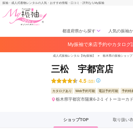
振袖・成人式着物レンタルの人気・おすすめ情報・口コミ・評判ならMy振袖
都道府県から探す
人気の振袖
My振袖で来店予約やカタログ請
北海道／東北
北海道(141)
青森県(41)
岩手
成人式振袖レンタル【My振袖】
＞
栃木県の振袖ショップ
宮城県(72)
秋田県(29)
山形県
三松 宇都宮店
福島県(60)
4.5
(5件)
中部
カタログあり
Web予約可能
電話予約可能
予約特
愛知県(285)
静岡県(148)
栃木県宇都宮市陽東6-2-1 イトーヨーカ
岐阜県(85)
三重県(76)
長野県
山梨県(37)
新潟県(65)
ショップTOP
取り扱い
関西
大阪府(307)
兵庫県(195)