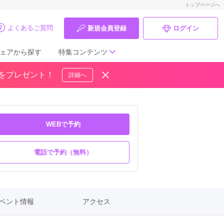
トップページへ
よくあるご質問
新規会員登録
ログイン
ェアから探す
特集コンテンツ
ドをプレゼント！
詳細へ
成人式の前撮り・後撮り特集
ママ振特集
WEBで予約
個性的振袖コーディネート特集
電話で予約（無料）
成人式レポート
振袖ブランド特集
口コミ優秀店舗
ベント情報
アクセス
振袖タイプ診断