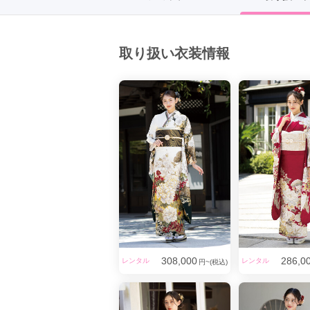
京都府(134)
滋賀県(55)
奈良
和歌山県(36)
取り扱い衣装情報
四国
香川県(44)
徳島県(23)
愛媛県
高知県(30)
308,000
286,0
レンタル
レンタル
円~(税込)