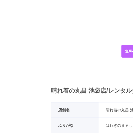
無料
晴れ着の丸昌 池袋店/レンタ
店舗名
晴れ着の丸昌 
ふりがな
はれぎのまるし