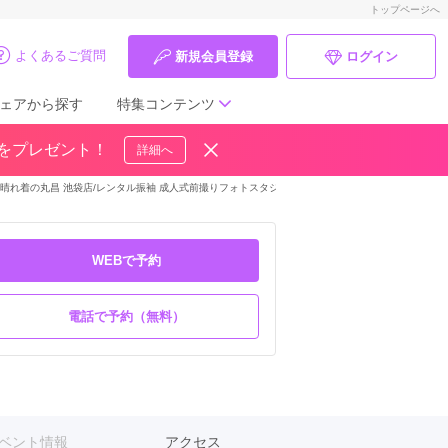
トップページへ
よくあるご質問
新規会員登録
ログイン
ェアから探す
特集コンテンツ
ドをプレゼント！
詳細へ
成人式の前撮り・後撮り特集
晴れ着の丸昌 池袋店/レンタル振袖 成人式前撮りフォトスタジオ
＞
振袖ギャラリー
ママ振特集
個性的振袖コーディネート特集
WEBで予約
成人式レポート
電話で予約（無料）
振袖ブランド特集
口コミ優秀店舗
振袖タイプ診断
ベント情報
アクセス