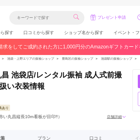
プレゼント申請
から探す
口コミから探す
ショップ名から探す
イベント・フ
求をしてご成約された方に1,000円分のAmazonギフトカー
関東
県(30)
東京都(383)
千葉県(183)
＞
池袋・上野エリアの振袖ショップ
＞
豊島区の振袖ショップ
＞
池袋駅の振袖ショップ
＞
(36)
埼玉県(246)
神奈川県(228)
茨城県(93)
群馬県(57)
栃木県(54)
昌 池袋店/レンタル振袖 成人式前撮
扱い衣装情報
北陸
石川県(57)
福井県(38)
富山県(37)
(80)
典あり
赤い丸昌縦長10m看板が目印‼︎）
店舗詳細
中国
衣装
プラン
口コミ
イ
広島県(87)
岡山県(69)
鳥取県(29)