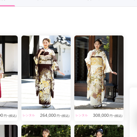
県(52)
島根県(26)
山口県(60)
九州／沖縄
(51)
福岡県(160)
熊本県(67)
長崎県(44)
佐賀県(25)
大分県(36)
宮崎県(41)
鹿児島県(31)
沖縄県(40)
00
264,000
308,000
レンタル
レンタル
円~(税込)
円~(税込)
円~(税込)