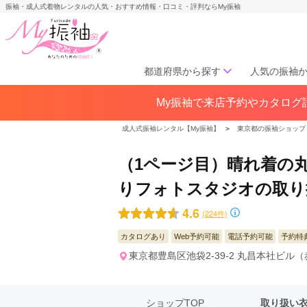
振袖・成人式着物レンタルの人気・おすすめ情報・口コミ・評判ならMy振袖
都道府県から探す
人気の振袖
My振袖で来店予約やカタログ請
北海道／東北
北海道(142)
青森県(41)
岩手
成人式振袖レンタル【My振袖】
＞
東京都の振袖ショップ
宮城県(72)
秋田県(29)
山形県
福島県(60)
（1ページ目）晴れ着の丸
りフォトスタジオの取り
中部
4.6
(224件)
愛知県(285)
静岡県(148)
岐阜県(85)
三重県(76)
長野県
カタログあり
Web予約可能
電話予約可能
予約特
山梨県(37)
新潟県(65)
東京都豊島区池袋2-39-2 丸昌本社ビル（
関西
ショップTOP
取り扱い
大阪府(307)
兵庫県(195)