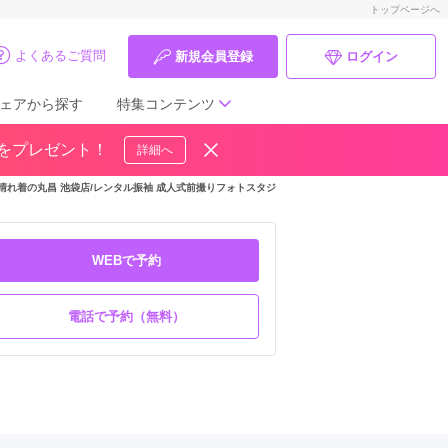
トップページへ
よくあるご質問
新規会員登録
ログイン
ェアから探す
特集コンテンツ
ドをプレゼント！
詳細へ
成人式の前撮り・後撮り特集
晴れ着の丸昌 池袋店/レンタル振袖 成人式前撮りフォトスタジオ
ママ振特集
個性的振袖コーディネート特集
WEBで予約
成人式レポート
電話で予約（無料）
振袖ブランド特集
口コミ優秀店舗
振袖タイプ診断