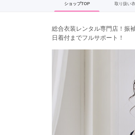
ショップTOP
取り扱い
京都府(134)
滋賀県(55)
奈良
和歌山県(36)
総合衣装レンタル専門店！振袖は
四国
日着付までフルサポート！
香川県(44)
徳島県(23)
愛媛県
高知県(30)