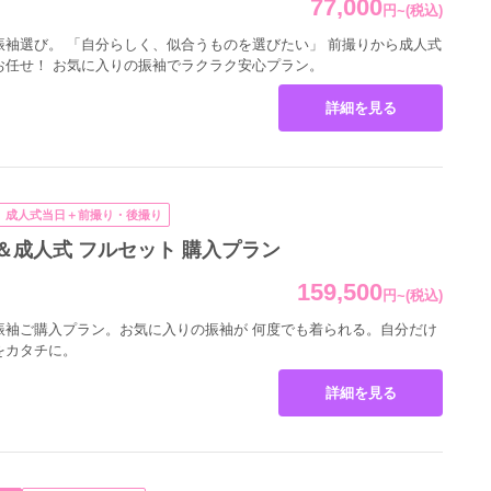
77,000
円
~
(税込)
振袖選び。 「自分らしく、似合うものを選びたい」 前撮りから成人式
お任せ！ お気に入りの振袖でラクラク安心プラン。
詳細を見る
成人式当日＋前撮り・後撮り
＆成人式 フルセット 購入プラン
大事にする時代だからこそ
と自由に、自分らしく。
159,500
円
~
(税込)
振袖ご購入プラン。お気に入りの振袖が 何度でも着られる。自分だけ
のほか、
より豪華なオプション小物
も
をカタチに。
沢山ご用意しています。
オプションコーデプラン」
が好評です。
詳細を見る