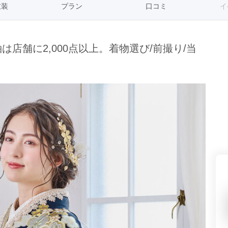
衣装
プラン
口コミ
イ
県(52)
島根県(26)
山口県(60)
店舗に2,000点以上。着物選び/前撮り/当
九州／沖縄
(51)
福岡県(160)
熊本県(67)
長崎県(44)
佐賀県(25)
大分県(36)
宮崎県(41)
鹿児島県(31)
沖縄県(40)