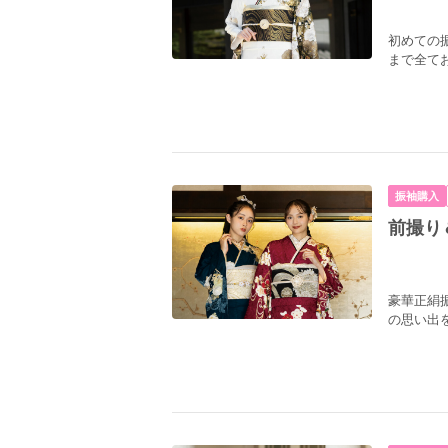
初めての
まで全て
振袖購入
前撮り
個性を
もっ
豪華正絹
通常レンタル
の思い出
「
ありそうで無かった