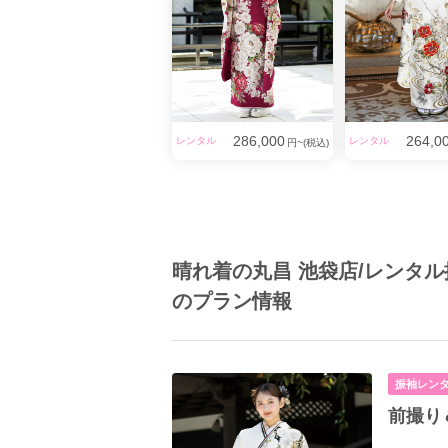
286,000
264,0
レンタル
レンタル
円~(税込)
晴れ着の丸昌 池袋店/レンタ
のプラン情報
振袖レン
前撮り