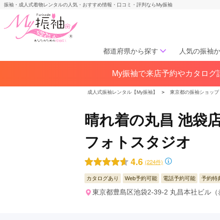
振袖・成人式着物レンタルの人気・おすすめ情報・口コミ・評判ならMy振袖
都道府県から探す
人気の振袖
My振袖で来店予約やカタログ請
北海道／東北
北海道(141)
青森県(41)
岩手
成人式振袖レンタル【My振袖】
＞
東京都の振袖ショップ
宮城県(72)
秋田県(29)
山形県
福島県(60)
晴れ着の丸昌 池袋店
フォトスタジオ
中部
愛知県(285)
静岡県(148)
4.6
(224件)
岐阜県(85)
三重県(76)
長野県
山梨県(37)
新潟県(65)
カタログあり
Web予約可能
電話予約可能
予約特
東京都豊島区池袋2-39-2 丸昌本社ビル（
関西
大阪府(307)
兵庫県(195)