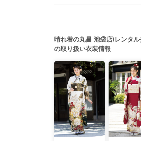
晴れ着の丸昌 池袋店/レンタ
の取り扱い衣装情報
キ
振袖選びは
早
丸昌なら沢
だけど