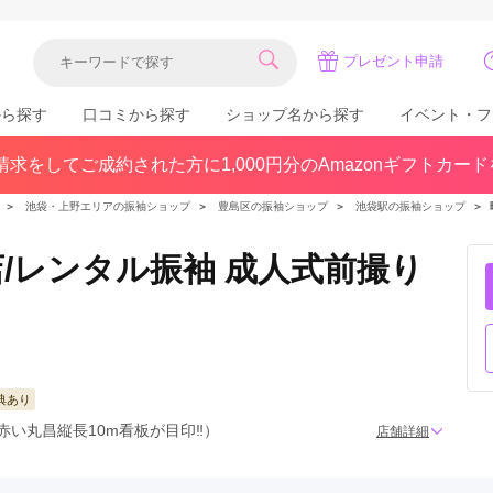
プレゼント申請
から探す
口コミから探す
ショップ名から探す
イベント・フ
求をしてご成約された方に1,000円分のAmazonギフトカー
関東
県(30)
東京都(383)
千葉県(183)
＞
池袋・上野エリアの振袖ショップ
＞
豊島区の振袖ショップ
＞
池袋駅の振袖ショップ
＞
(36)
埼玉県(246)
神奈川県(228)
茨城県(93)
群馬県(57)
栃木県(54)
/レンタル振袖 成人式前撮り
北陸
石川県(57)
福井県(38)
富山県(37)
(80)
典あり
赤い丸昌縦長10m看板が目印‼︎）
店舗詳細
中国
広島県(87)
岡山県(69)
鳥取県(29)