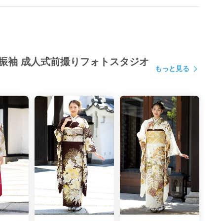
ル振袖 成人式前撮りフォトスタジオ
もっと見る
ャンペーン情報
い方だと
２・３年前に決められます。
山あるから急がなくても大丈夫。
高校生
さらに
お得!!
なら