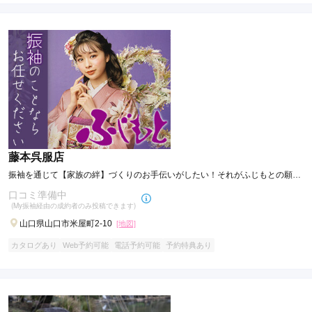
藤本呉服店
振袖を通じて【家族の絆】づくりのお手伝いがしたい！それがふじもとの願い
です。
口コミ準備中
(My振袖経由の成約者のみ投稿できます)
山口県山口市米屋町2-10
[地図]
カタログあり
Web予約可能
電話予約可能
予約特典あり