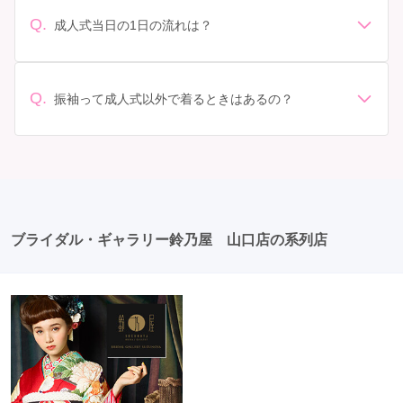
なりますが、一般的には10万円から30万円程度が相場と
わせてプランを選ぶことができます。また、プランやレ
されています。 高級なものやブランド物になると、それ
ンタル料金に含まれるもの（小物や帯、草履など）を確
Q.
成人式当日の1日の流れは？
以上の価格になることもあります。具体的な価格はMy振
認しましょう。 期間: レンタル期間や返却のルールをし
準備: 着付け、ヘアメイクの予約はほとんどの場合が先着
袖でプランをご確認いただくか、店舗に問い合わせてみ
っかり確認しておく必要があります。 お店選び: 評判や
順の場合で、早朝からスタートする場合も多いです。 成
てください。
口コミを事前にチェックして、信頼できるお店を選びま
人式: 一般的に午前中に成人式が行わる場合が多いです
Q.
しょう。
振袖って成人式以外で着るときはあるの？
が、午前午後で二部制の地域もあるため、自分の市町村
はい、成人式以外でも振袖を着る機会はあります。例え
を確認しましょう。 写真撮影: 成人式の後、家族や友人
ば、家族や友人の結婚式、卒業式、初詣などがありま
との記念撮影を行うことが多いです。 帰宅: 帰宅後、振
す。 成人式以外での振袖の着用は、華やかな場に適して
袖から着替えます。振袖は当日返却せず、後日お店に返
おり、伝統的な日本の美しさを表現することができま
却しに行く場合が多いです。 同窓会: 成人式当日に同窓
す。
会が行われる場合が多いです。 二次会: 同窓会後、友人
たちとの二次会や三次会を楽しむ人もいます。
ブライダル・ギャラリー鈴乃屋 山口店の系列店