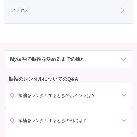
アクセス
My振袖で振袖を決めるまでの流れ
振袖のレンタルについてのQ&A
Q.
振袖をレンタルするときのポイントは？
デザイン: 好きな色や柄など自分の好みで選ぶ場合や、成
人式の会場の雰囲気に合わせてデザインを選ぶ場合など
があります。 サイズ選び: 自分の体型に合ったサイズを
Q.
振袖をレンタルするときの相場は？
選ぶことが大切です。事前に試着をし、必要であればサ
振袖のレンタル相場は店舗や地域、デザインによって異
イズ調整をお願いすることもあります。 価格: 予算に合