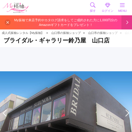
探す
ログイン
MENU
My振袖で来店予約やカタログ請求をしてご成約された方に1,000円分の
Amazonギフトカードをプレゼント！
成人式振袖レンタル【My振袖】
＞
山口県の振袖ショップ
＞
山口市の振袖ショップ
＞
山口
ブライダル・ギャラリー鈴乃屋 山口店