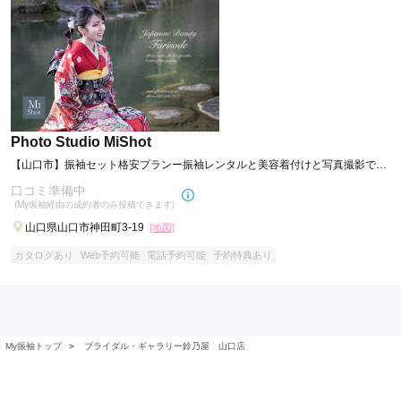
Photo Studio MiShot
【山口市】振袖セット格安プランー振袖レンタルと美容着付けと写真撮影でこ
の値段!!
口コミ準備中
(My振袖経由の成約者のみ投稿できます)
山口県山口市神田町3-19
[地図]
カタログあり
Web予約可能
電話予約可能
予約特典あり
My振袖トップ
＞
ブライダル・ギャラリー鈴乃屋 山口店