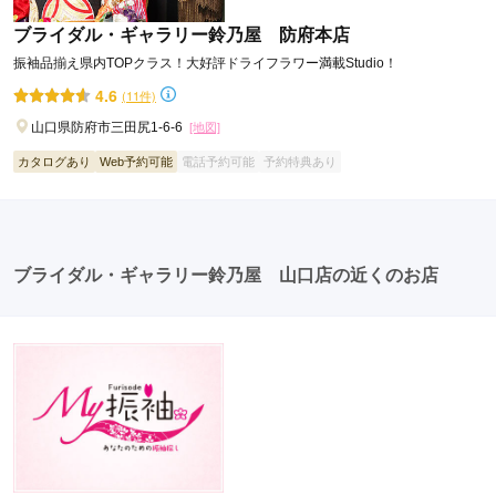
ブライダル・ギャラリー鈴乃屋 防府本店
振袖品揃え県内TOPクラス！大好評ドライフラワー満載Studio！
4.6
(11件)
山口県防府市三田尻1-6-6
[地図]
カタログあり
Web予約可能
電話予約可能
予約特典あり
ブライダル・ギャラリー鈴乃屋 山口店の近くのお店