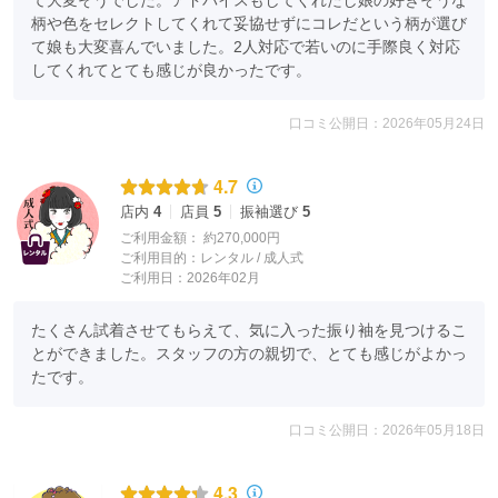
て大変そうでした。アドバイスもしてくれたし娘の好きそうな
柄や色をセレクトしてくれて妥協せずにコレだという柄が選び
て娘も大変喜んでいました。2人対応で若いのに手際良く対応
してくれてとても感じが良かったです。
口コミ公開日：2026年05月24日
4.7
店内
4
店員
5
振袖選び
5
ご利用金額：
約270,000円
ご利用目的：
レンタル /
成人式
ご利用日：2026年02月
たくさん試着させてもらえて、気に入った振り袖を見つけるこ
とができました。スタッフの方の親切で、とても感じがよかっ
たです。
口コミ公開日：2026年05月18日
4.3