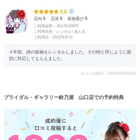
5.0
店内
5
店員
5
振袖選び
5
ご利用金額：
約178,000円
ご利用目的：
レンタル /
成人式
ご利用日：2025年07月
４年前、姉の振袖をレンタルしました。その時と同じように親
切に対応してもらえました。
口コミ公開日：2025年08月26日
ブライダル・ギャラリー鈴乃屋 山口店での予約特典