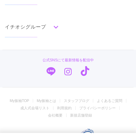
タイプ別ランキング
成人式の前撮り・後撮り特集
古典
エレガント
キュート
クール
グラマラス
イチオシグループ
ママ振特集
レトロ
個性的振袖コーディネート特集
菊京屋
柄別ランキング
成人式レポート
無地
花
桜
梅
菊
松
竹
牡丹
バラ
椿
PLUM
振袖ブランド特集
公式SNSにて最新情報を配信中
百合
橘
蝶
鶴
松竹梅
扇面
車
華籠
TAKAZEN
口コミ優秀店舗
熨斗
宝尽
波
雪輪
雲取り
道長取り
矢絣
幾何学
市松
縞
その他
キモノハーツ／kimono hearts
振袖タイプ診断
振袖専門店 オンディーヌ
My振袖TOP
My振袖とは
スタッフブログ
よくあるご質問
ジョイフル恵利
成人式会場リスト
利用規約
プライバシーポリシー
振袖専門店 一蔵
会社概要
新規店舗登録
振袖館COCOL