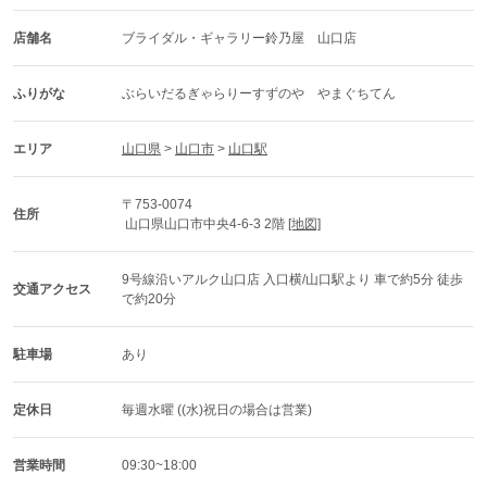
店舗名
ブライダル・ギャラリー鈴乃屋　山口店
ふりがな
ぶらいだるぎゃらりーすずのや　やまぐちてん
エリア
山口県
 > 
山口市
 > 
山口駅
〒753-0074
住所
 山口県山口市中央4-6-3 2階 
[地図]
9号線沿いアルク山口店 入口横/山口駅より 車で約5分 徒歩
交通アクセス
で約20分
駐車場
あり
定休日
毎週水曜 ((水)祝日の場合は営業)
営業時間
09:30~18:00