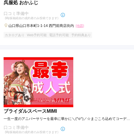
呉服処 おかふじ
口コミ準備中
(My振袖経由の成約者のみ投稿できます)
山口県山口市本町1-1-14 西門前商店街内
[地図]
カタログあり
Web予約可能
電話予約可能
予約特典あり
ブライダルスペースMIMI
一生一度のアニバーサリーを最幸に華かに＼(^o^)／☆まごころ込めてコーディ
ネートいたします。
口コミ準備中
(My振袖経由の成約者のみ投稿できます)