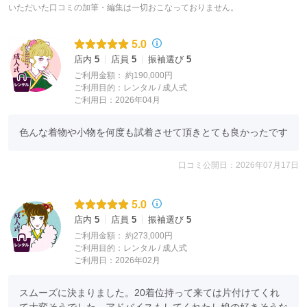
いただいた口コミの加筆・編集は一切おこなっておりません。
5.0
店内
5
店員
5
振袖選び
5
ご利用金額：
約190,000円
ご利用目的：
レンタル /
成人式
ご利用日：2026年04月
色んな着物や小物を何度も試着させて頂きとても良かったです
口コミ公開日：2026年07月17日
5.0
店内
5
店員
5
振袖選び
5
ご利用金額：
約273,000円
ご利用目的：
レンタル /
成人式
ご利用日：2026年02月
スムーズに決まりました。20着位持って来ては片付けてくれ