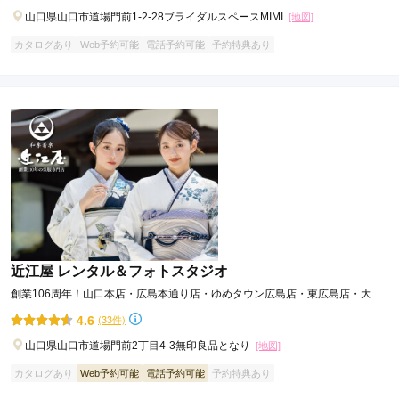
山口県山口市道場門前1-2-28ブライダルスペースMIMI
[地図]
カタログあり
Web予約可能
電話予約可能
予約特典あり
近江屋 レンタル＆フォトスタジオ
創業106周年！山口本店・広島本通り店・ゆめタウン広島店・東広島店・大竹
店の５店舗
4.6
(33件)
山口県山口市道場門前2丁目4-3無印良品となり
[地図]
カタログあり
Web予約可能
電話予約可能
予約特典あり