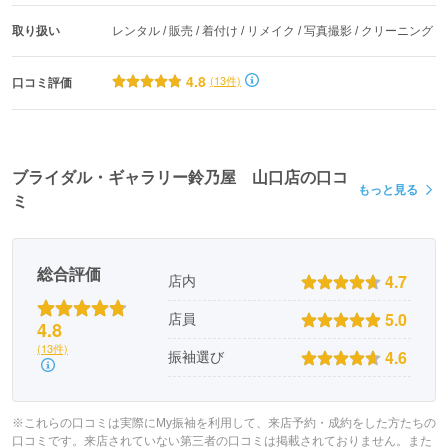
取り扱い
レンタル / 販売 / 着付け / リメイク / 写真撮影 / クリーニング
4.8
(13件)
口コミ評価
ブライダル・ギャラリー鈴乃屋 山口店の口コ
もっと見る
ミ
総合評価
4.7
店内
5.0
店員
4.8
(13件)
4.6
振袖選び
※これらの口コミは実際にMy振袖を利用して、来店予約・成約をした方たちの
口コミです。来店されていない第三者の口コミは掲載されておりません。また