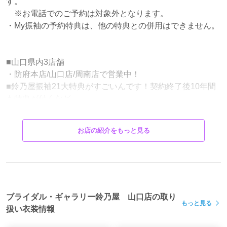
す。
※お電話でのご予約は対象外となります。
・My振袖の予約特典は、他の特典との併用はできません。
■山口県内3店舗
・防府本店/山口店/周南店で営業中！
■鈴乃屋振袖21大特典がすごいんです！契約終了後10年間
も特典が付くなど...
詳しくは、カタログ請求でご確認下さい
■鈴乃屋 自社前撮りStudio(韓国のフォトスタジオを参考
お店の紹介をもっと見る
に)リニューアルしました♪
ドライフラワー満載のスタジオでの撮影、大好評です！
インスタで確認下さい！suzufuri ←（ローマ字でスズフ
リ）と検索！
前撮り写真沢山掲載をしております。
■振袖の品揃えに付いては、お任せください！東京の問屋
ブライダル・ギャラリー鈴乃屋 山口店の取り
もっと見る
さん、京都の問屋さんから直接入荷しております！
扱い衣装情報