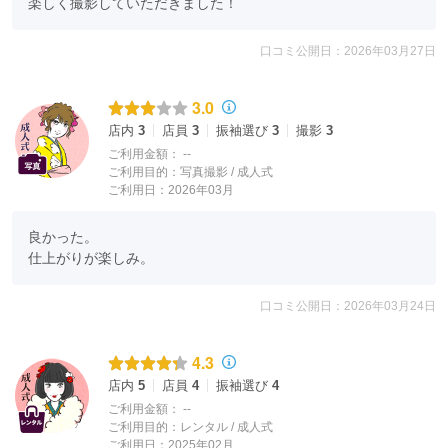
楽しく撮影していただきました！
口コミ公開日：2026年03月27日
3.0
店内
3
店員
3
振袖選び
3
撮影
3
ご利用金額：
--
ご利用目的：
写真撮影 /
成人式
ご利用日：2026年03月
良かった。

仕上がりが楽しみ。
口コミ公開日：2026年03月24日
4.3
店内
5
店員
4
振袖選び
4
ご利用金額：
--
ご利用目的：
レンタル /
成人式
ご利用日：2025年02月