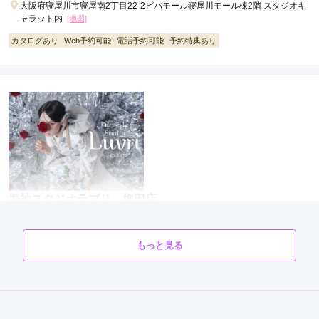
大阪府寝屋川市寝屋南2丁目22-2ビバモール寝屋川モール棟2階 スタジオキ
ャラット内
[地図]
カタログあり
Web予約可能
電話予約可能
予約特典あり
振袖スタジオラブリ 梅田店
♡♡♡成人式をこだわりたいなら絶対ラブリ♡♡♡
4.5
(14件)
もっと見る
大阪府大阪市北区茶屋町10-12NU茶屋町7F
[地図]
カタログあり
Web予約可能
電話予約可能
予約特典あり