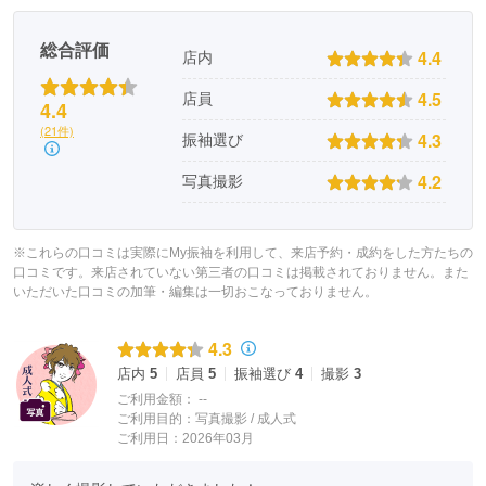
総合評価
4.4
店内
4.5
店員
4.4
(21件)
4.3
振袖選び
4.2
写真撮影
※これらの口コミは実際にMy振袖を利用して、来店予約・成約をした方たちの
口コミです。来店されていない第三者の口コミは掲載されておりません。また
いただいた口コミの加筆・編集は一切おこなっておりません。
4.3
店内
5
店員
5
振袖選び
4
撮影
3
ご利用金額：
--
ご利用目的：
写真撮影 /
成人式
ご利用日：2026年03月