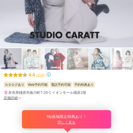
4.4
(21件)
カタログあり
Web予約可能
電話予約可能
予約特典あり
奈良県橿原市曲川町7-20-1 イオンモール橿原1階
店舗詳細
My振袖限定特典あり！
詳しく見る