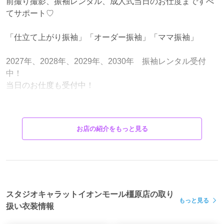
前撮り撮影、振袖レンタル、成人式当日のお仕度まですべ
てサポート♡
「仕立て上がり振袖」「オーダー振袖」「ママ振袖」
2027年、2028年、2029年、2030年 振袖レンタル受付
中！
当日のお仕度も受付中！
8月展示会、来店予約枠 空きあります！
お店の紹介をもっと見る
上記日程以外もご案内可能です♪
直近来店予約ご検討のお客様♡
空き状況は直接お電話でのご確認がおすすめです。
お気軽にご連絡ください♪
スタジオキャラットイオンモール橿原店の取り
もっと見る
扱い衣装情報