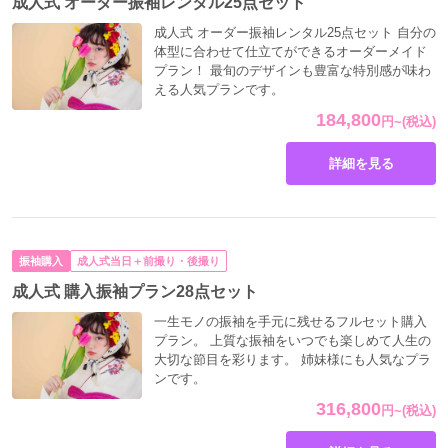
成人式 オーダー振袖レンタル25点セット
成人式 オーダー振袖レンタル25点セット 自分の
体型に合わせて仕立てができるオーダーメイド
プラン！ 最旬のデザインも豊富な特別感が味わ
える人気プランです。
184,800
円
~
(税込)
詳細を見る
振袖購入
成人式当日＋前撮り・後撮り
成人式 購入振袖プラン28点セット
一生モノの振袖を手元に残せるフルセット購入
プラン。 上質な振袖をいつでも楽しめて人生の
大切な節目を彩ります。 姉妹様にも人気なプラ
ンです。
316,800
円
~
(税込)