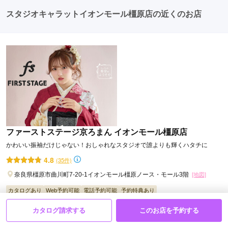
スタジオキャラットイオンモール橿原店の近くのお店
口コミ優秀店舗
スタジオキャラット 奈良大宮通り店
2027年～2028年 振袖レンタル受付中！お急ぎください☆
4.5
(9件)
ファーストステージ京ろまん イオンモール橿原店
奈良県奈良市三条大路2－1－55
[地図]
かわいい振袖だけじゃない！おしゃれなスタジオで誰よりも輝くハタチに
4.8
(35件)
カタログあり
Web予約可能
電話予約可能
予約特典あり
奈良県橿原市曲川町7-20-1イオンモール橿原ノース・モール3階
[地図]
カタログあり
Web予約可能
電話予約可能
予約特典あり
カタログ請求する
このお店を予約する