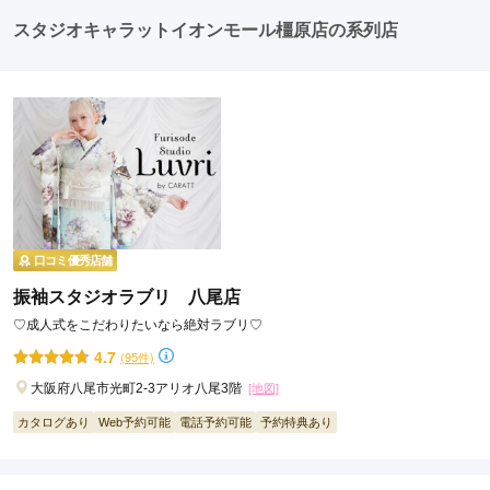
たちとの二次会や三次会を楽しむ人もいます。
スタジオキャラットイオンモール橿原店の系列店
口コミ優秀店舗
振袖スタジオラブリ 八尾店
♡成人式をこだわりたいなら絶対ラブリ♡
4.7
(95件)
大阪府八尾市光町2-3アリオ八尾3階
[地図]
カタログあり
Web予約可能
電話予約可能
予約特典あり