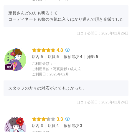
定員さんどの方も明るくて

コーディネートも娘のお気に入りばかり選んで頂き光栄でした
口コミ公開日：2025年02月26日
4.8
店内
5
店員
5
振袖選び
4
撮影
5
ご利用金額：
--
ご利用目的：
写真撮影 /
成人式
ご利用日：2025年02月
スタッフの方々の対応がとてもよかった。
口コミ公開日：2025年02月24日
3.3
店内
3
店員
4
振袖選び
3