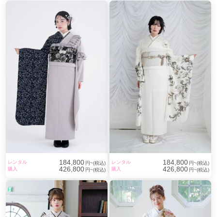
毎月各店で展示会を実施中
他には無いデザインの振袖や、トレンド柄から古典柄、
人気のモダン柄まで振袖を豊富に取りそろえています！
期間中は
100点を超える振袖
の中から、きっとお気に入りの一着が
見つかります
お客様に合わせた豊富なプラン
1番人気の仕立て上がりレンタルプラン、
体型に合わせてオーダーメイドできるオーダーレンタル、
小物だけレンタルできる人気のママ振りプランな
ご購入プランや、
ど
ご要望に応じてご提案いたします
184,800
184,800
レンタル
レンタル
円~(税込)
円~(税込)
お客様に合わせた豊富なプラン
426,800
426,800
購入
購入
円~(税込)
円~(税込)
写真スタジオだから
写真・ヘアメイク・着付けのクオリティがとに
かく高い！
気になるデータとスマホ用ダウンロードデータがセットになった
データパックプランなど
様々な撮影プランをご用意。