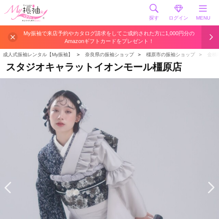
探す
ログイン
MENU
My振袖で来店予約やカタログ請求をしてご成約された方に1,000円分の
Amazonギフトカードをプレゼント！
成人式振袖レンタル【My振袖】
＞
奈良県の振袖ショップ
＞
橿原市の振袖ショップ
＞
金橋
スタジオキャラットイオンモール橿原店