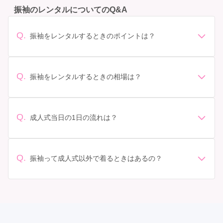
振袖のレンタルについてのQ&A
Q.
振袖をレンタルするときのポイントは？
デザイン: 好きな色や柄など自分の好みで選ぶ場合や、成
人式の会場の雰囲気に合わせてデザインを選ぶ場合など
があります。 サイズ選び: 自分の体型に合ったサイズを
Q.
振袖をレンタルするときの相場は？
選ぶことが大切です。事前に試着をし、必要であればサ
振袖のレンタル相場は店舗や地域、デザインによって異
イズ調整をお願いすることもあります。 価格: 予算に合
なりますが、一般的には10万円から30万円程度が相場と
わせてプランを選ぶことができます。また、プランやレ
されています。 高級なものやブランド物になると、それ
ンタル料金に含まれるもの（小物や帯、草履など）を確
Q.
成人式当日の1日の流れは？
以上の価格になることもあります。具体的な価格はMy振
認しましょう。 期間: レンタル期間や返却のルールをし
準備: 着付け、ヘアメイクの予約はほとんどの場合が先着
袖でプランをご確認いただくか、店舗に問い合わせてみ
っかり確認しておく必要があります。 お店選び: 評判や
順の場合で、早朝からスタートする場合も多いです。 成
てください。
口コミを事前にチェックして、信頼できるお店を選びま
人式: 一般的に午前中に成人式が行わる場合が多いです
Q.
しょう。
振袖って成人式以外で着るときはあるの？
が、午前午後で二部制の地域もあるため、自分の市町村
はい、成人式以外でも振袖を着る機会はあります。例え
を確認しましょう。 写真撮影: 成人式の後、家族や友人
ば、家族や友人の結婚式、卒業式、初詣などがありま
との記念撮影を行うことが多いです。 帰宅: 帰宅後、振
す。 成人式以外での振袖の着用は、華やかな場に適して
袖から着替えます。振袖は当日返却せず、後日お店に返
おり、伝統的な日本の美しさを表現することができま
却しに行く場合が多いです。 同窓会: 成人式当日に同窓
す。
会が行われる場合が多いです。 二次会: 同窓会後、友人