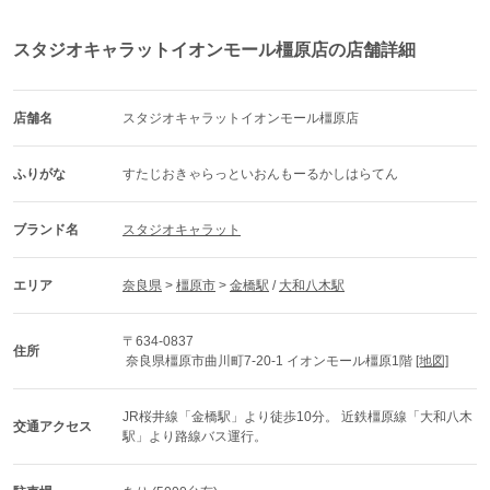
スタジオキャラットイオンモール橿原店の店舗詳細
店舗名
スタジオキャラットイオンモール橿原店
ふりがな
すたじおきゃらっといおんもーるかしはらてん
ブランド名
スタジオキャラット
エリア
奈良県
 > 
橿原市
 > 
金橋駅
 / 
大和八木駅
〒634-0837
住所
 奈良県橿原市曲川町7-20-1 イオンモール橿原1階 
[地図]
JR桜井線「金橋駅」より徒歩10分。 近鉄橿原線「大和八木
交通アクセス
駅」より路線バス運行。