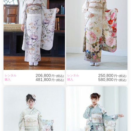
レンタルも・撮影もキャラットにお任せください☆
206,800
250,800
レンタル
レンタル
円~(税込)
円~(税込)
481,800
580,800
購入
購入
円~(税込)
円~(税込)