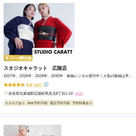
口コミ優秀店舗
スタジオキャラット 広陵店
2027年、2028年、2029年、2030年 振袖レンタル受付中！人気の振袖は早い
者勝ちです☆彡
4.6
(89件)
奈良県北葛城郡広陵町馬見北8丁目1-10
[地図]
カタログあり
Web予約可能
電話予約可能
予約特典あり