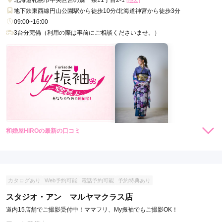
北海道札幌市中央区宮の森一条11丁目2-1
[地図]
地下鉄東西線円山公園駅から徒歩10分/北海道神宮から徒歩3分
09:00~16:00
3台分完備（利用の際は事前にご相談くださいませ。）
和婚屋HIROの最新の口コミ
60,000
レンタ
円~
ル
(税込)
現在表示可能な口コミはございません。
カタログあり
Web予約可能
電話予約可能
予約特典あり
スタジオ・アン マルヤマクラス店
道内15店舗でご撮影受付中！ママフリ、My振袖でもご撮影OK！