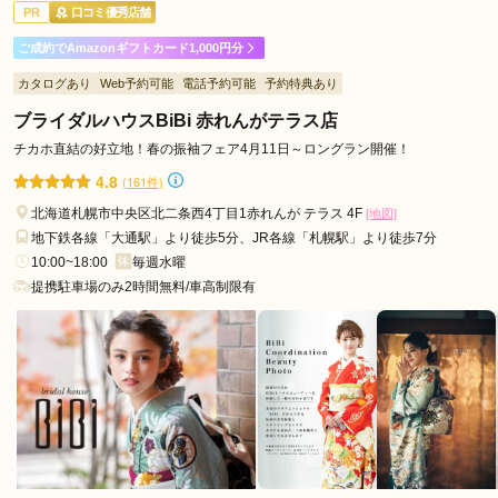
PR
口コミ優秀店舗
ご利用日：2026年07月
ご成約でAmazonギフトカード1,000円分
お店のスタッフさんも一緒にたくさん考えていただけてとても
カタログあり
Web予約可能
電話予約可能
予約特典あり
満足いく振袖選びができました！
ブライダルハウスBiBi 赤れんがテラス店
口コミ公開日：2026年07月09日
チカホ直結の好立地！春の振袖フェア4月11日～ロングラン開催！
HANAICHI×花いち都屋 札幌店の口コミ・評判をもっと見る
4.8
(161件)
北海道札幌市中央区北二条西4丁目1赤れんが テラス 4F
[地図]
地下鉄各線「大通駅」より徒歩5分、JR各線「札幌駅」より徒歩7分
10:00~18:00
毎週水曜
提携駐車場のみ2時間無料/車高制限有