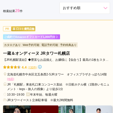
区
29
検索結果
件
豊
平
区
PR
口コミ優秀店舗
南
区
ご成約でAmazonギフトカード1,000円分
手
カタログあり
Web予約可能
電話予約可能
予約特典あり
稲
一蔵＆オンディーヌ JRタワー札幌店
区
【JR札幌駅直結】◆豊富なお品揃え、お嬢様に【似合う】最高の1枚をスタッ
大
フ一同でお選びいたします！！
通
4.4
(132件)
駅
北海道札幌市中央区北五条西2-5JRタワー オフィスプラザさっぽろ14階
札
[地図]
幌
JR「札幌駅」東改札口東コンコース直結 ※日航ホテル横（1階赤いモニュ
メント・legs－旅人の残像）より徒歩1分
駅
10:30~19:00
年末年始、毎週火曜
新
JRタワーイースト立体駐車場 ※最大2時間無料
札
幌