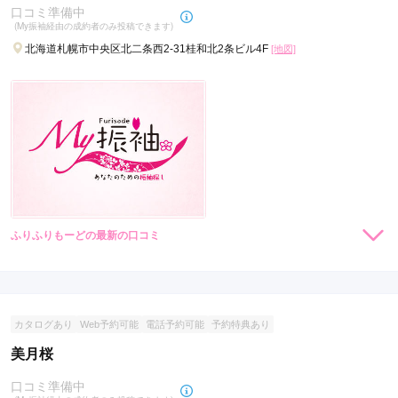
口コミ準備中
(My振袖経由の成約者のみ投稿できます)
北海道札幌市中央区北二条西2-31桂和北2条ビル4F
[地図]
ふりふりもーどの最新の口コミ
現在表示可能な口コミはございません。
カタログあり
Web予約可能
電話予約可能
予約特典あり
美月桜
口コミ準備中