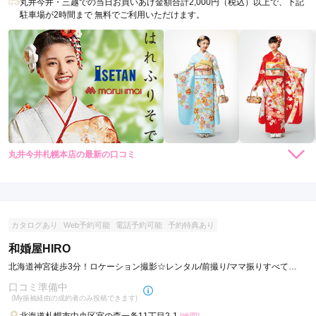
丸井今井・三越での当日お買いあげ金額合計2,000円（税込）以上で、下記
駐車場が2時間まで 無料でご利用いただけます。
丸井今井札幌本店の最新の口コミ
現在表示可能な口コミはございません。
カタログあり
Web予約可能
電話予約可能
予約特典あり
和婚屋HIRO
北海道神宮徒歩3分！ロケーション撮影☆レンタル/前撮り/ママ振りすべて
OK！
口コミ準備中
(My振袖経由の成約者のみ投稿できます)