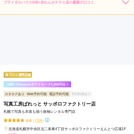
ブライダルハウスBiBi 赤れんがテラス店の最新の口コミ
242,000
レン
円~
タル
5.0
(税込)
528,000
購
円~
入
店内
5
店員
5
振袖選び
5
(税込)
ご利用金額：
約110,000円
ご利用目的：
レンタル /
成人式
ご利用日：2026年06月
振袖の種類もたくさんあり、とても丁寧に対応してくださいま
した。お値段からのサービスも含めてとても満足行く内容にな
りそうです。
口コミ優秀店舗
口コミ公開日：2026年06月28日
ブライダルハウスBiBi 赤れんがテラス店の口コミ・評判をもっと見る
ご成約でAmazonギフトカード1,000円分
カタログあり
Web予約可能
電話予約可能
予約特典あり
写真工房ぱれっと サッポロファクトリー店
札幌で写真も衣装も揃う振袖レンタル専門店
4.6
(172件)
北海道札幌市中央区北二条東4丁目サッポロファクトリーえんとつ広場1F