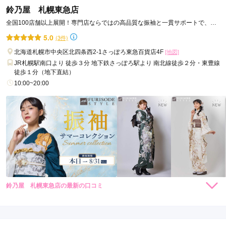
持ち込み楽器も一緒に写してもらえてよかったです
鈴乃屋 札幌東急店
全国100店舗以上展開！専門店ならではの高品質な振袖と一貫サポートで、成
口コミ公開日：2026年07月11日
人記念をトータルプロデュース
5.0
(3件)
フォトスタジオプリンセス札幌店の口コミ・評判をもっと見る
北海道札幌市中央区北四条西2-1さっぽろ東急百貨店4F
[地図]
JR札幌駅南口より 徒歩３分 地下鉄さっぽろ駅より 南北線徒歩２分・東豊線
徒歩１分（地下直結）
10:00~20:00
鈴乃屋 札幌東急店の最新の口コミ
264,000
264,000
レン
円~
レン
円~
タル
タル
5.0
(税込)
(税込)
385,000
385,000
購
円~
購
円~
入
入
店内
5
店員
5
(税込)
(税込)
ご利用金額：
約160,000円