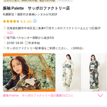
カタログあり
Web予約可能
電話予約可能
予約特典あり
振袖 Palette サッポロファクトリー店
札幌駅近！撮影付き振袖レンタルが大好評
4.3
(4件)
北海道札幌市中央区北二条東4丁目サッポロファクトリーえんとつ広場1F
[地図]
地下鉄バスセンター前駅から徒歩5分
10:00~18:30
年末年始
サッポロファクトリー駐車場をご利用ください。（1000台）
振袖 Palette サッポロファクトリー店の最新の口コミ
35,200
35,200
レンタ
円~
レンタ
円~
ル
ル
4.0
(税込)
(税込)
店内
4
店員
4
振袖選び
4