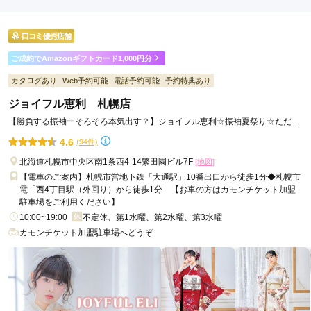
ご利用金額：
約280,000円
ご利用目的：
レンタル /
成人式
口コミ優秀店舗
ご利用日：2026年06月
ご成約でAmazonギフトカード1,000円分
ありがとうございます
カタログあり
Web予約可能
電話予約可能
予約特典あり
ジョイフル恵利 札幌店
口コミ公開日：2026年06月15日
振袖 Palette サッポロファクトリー店の口コミ・評判をもっと見る
【勝負する振袖ーそろそろ本気出す？】ジョイフル恵利☆振袖夏祭り☆ただい
ま開催中！！
4.6
(94件)
北海道札幌市中央区南1条西4-14繁田園ビル7F
[地図]
【電車のご案内】札幌市営地下鉄「大通駅」10番出口から徒歩1分◆札幌市
電「西4丁目駅（外回り）から徒歩1分 【お車の方はカモンチケット加盟
駐車場をご利用ください】
10:00~19:00
不定休、第1水曜、第2水曜、第3水曜
カモンチケット加盟駐車場へどうぞ