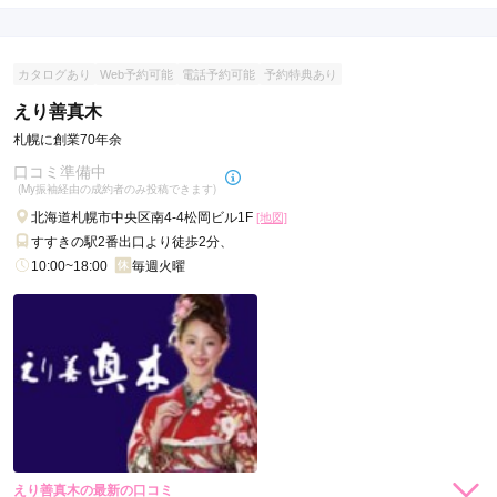
店内
5
店員
5
振袖選び
4
ご利用金額：
--
ご利用目的：
購入 /
成人式
カタログあり
Web予約可能
電話予約可能
予約特典あり
ご利用日：2026年04月
えり善真木
遅れてしまったにもかかわらず、

札幌に創業70年余
対応良く親切にしていただきました
口コミ準備中
(My振袖経由の成約者のみ投稿できます)
口コミ公開日：2026年05月25日
北海道札幌市中央区南4-4松岡ビル1F
[地図]
ジョイフル恵利 OUTLET 札幌駅前通店の口コミ・評判をもっと見る
すすきの駅2番出口より徒歩2分、
10:00~18:00
毎週火曜
えり善真木の最新の口コミ