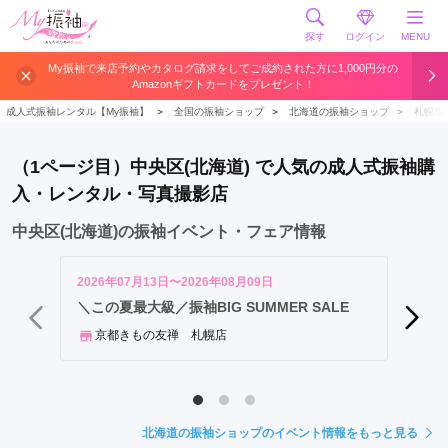
探す
ログイン
MENU
中
My振袖で来店予約やカタログ請求をしてご成約された方に1,000円分の
Amazonギフトカードをプレゼント！
央
区
成人式振袖レンタル【My振袖】
＞
全国の振袖ショップ
＞
北海道の振袖ショップ
＞
札幌市
東
区
（1ページ目）中央区(北海道) で人気の成人式振袖購
西
入・レンタル・写真撮影店
区
北
中央区(北海道)の振袖イベント・フェア情報
区
白
2026年07月13日〜2026年08月09日
2026年
石
＼この夏最大級／振袖BIG SUMMER SALE
202
区
京都きもの友禅 札幌店
ブラ
厚
別
区
清
北海道の振袖ショップのイベント情報をもっと見る
田