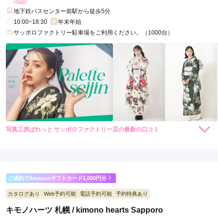
[地図]
地下鉄バスセンター前駅から徒歩5分
10:00~18:30
年末年始
サッポロファクトリー駐車場をご利用ください。（1000台）
写真工房ぱれっと サッポロファクトリー店の最新の口コミ
35,200
35,200
レンタ
円~
レンタ
円~
ル
ル
4.5
(税込)
(税込)
店内
5
店員
5
振袖選び
4
撮影
4
ご利用金額：
約100,000円
ご利用目的：
写真撮影 /
成人式
ご成約でAmazonギフトカード1,000円分
ご利用日：2026年07月
カタログあり
Web予約可能
電話予約可能
予約特典あり
店舗もスタッフのみなさんも、好印象でした。幸せな気持ちに
キモノハーツ 札幌 / kimono hearts Sapporo
なるような空間で撮影でき、とても良かった。