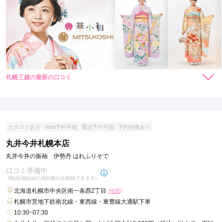
札幌三越の最新の口コミ
現在表示可能な口コミはございません。
カタログあり
Web予約可能
電話予約可能
予約特典あり
丸井今井札幌本店
丸井今井の振袖 伊勢丹 はれふりそで
口コミ準備中
(My振袖経由の成約者のみ投稿できます)
北海道札幌市中央区南一条西2丁目
[地図]
札幌市営地下鉄南北線・東西線・東豊線大通駅下車
10:30~07:30