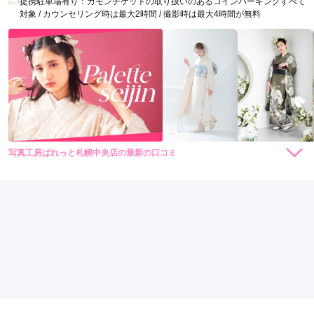
提携駐車場有り：カモンチケットの取り扱いのあるコインパーキングすべて
対象 / カウンセリング時は最大2時間 / 撮影時は最大4時間が無料
写真工房ぱれっと札幌中央店の最新の口コミ
35,200
35,200
レンタ
円~
レンタ
円~
ル
ル
3.8
(税込)
(税込)
店内
5
店員
2
振袖選び
3
撮影
5
ご利用金額：
約120,000円
ご利用目的：
写真撮影 /
成人式
ご利用日：2026年04月
受付の説明で料金間違えがあり、カード支払いの後に現金での
返金があり面倒でした。勘弁してほしいです。写真撮影に関し
ては満足です