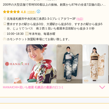
口コミ公開日：2026年01月23日
200坪の大型店舗で常時500着以上の振袖。創業から87年の全道7店舗の花いち
都屋です。
FURISODE Riche (リシェ)の口コミ・評判をもっと見る
4.8
(155件)
北海道札幌市中央区南三条西1-3-1プレミアタワー3F
[地図]
豊水すすきの駅から徒歩3分、大通駅から徒歩5分、すすきの駅から徒歩5
分、じょうてつバス 南２西１花いち都屋本店前駅から徒歩３０秒
10:00~18:30
年末年始、毎週水曜
カモンチケット加盟駐車場にてお願い致します。
HANAICHI×花いち都屋 札幌店の最新の口コミ
292,600
292,600
レン
円~
レン
円~
タル
タル
5.0
(税込)
(税込)
418,000
418,000
購
円~
購
円~
入
入
店内
5
店員
5
振袖選び
5
(税込)
(税込)
ご利用金額：
約350,000円
ご利用目的：
レンタル /
成人式