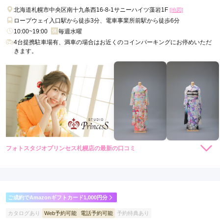
北海道札幌市中央区南十九条西16-8-1サニーハイツ藻岩1F
[地図]
ロープウェイ入口駅から徒歩3分、電車事業所前駅から徒歩6分
10:00~19:00
毎週水曜
4台提携駐車場有、満車の場合はお近くのコインパーキングにお停めいただ
きます。
フォトスタジオプリンセス札幌店の最新の口コミ
4.0
店内
4
店員
4
撮影
4
ご利用金額：
約40,000円
ご利用目的：
写真撮影 /
成人式
ご成約でAmazonギフトカード1,000円分
ご利用日：2026年06月
カタログあり
Web予約可能
電話予約可能
予約特典あり