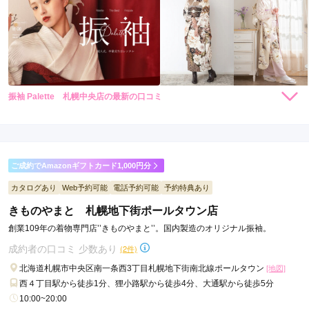
振袖 Palette 札幌中央店の最新の口コミ
35,200
35,200
レンタ
円~
レンタ
円~
ル
ル
(税込)
(税込)
現在表示可能な口コミはございません。
ご成約でAmazonギフトカード1,000円分
カタログあり
Web予約可能
電話予約可能
予約特典あり
きものやまと 札幌地下街ポールタウン店
創業109年の着物専門店’’きものやまと’’。国内製造のオリジナル振袖。
成約者の口コミ 少数あり
(2件)
北海道札幌市中央区南一条西3丁目札幌地下街南北線ポールタウン
[地図]
西４丁目駅から徒歩1分、狸小路駅から徒歩4分、大通駅から徒歩5分
10:00~20:00