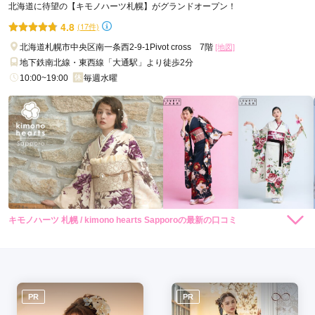
北海道に待望の【キモノハーツ札幌】がグランドオープン！
4.8
(17件)
口コミ公開日：2026年07月24日
写真工房ぱれっと サッポロファクトリー店の口コミ・評判をもっと見る
北海道札幌市中央区南一条西2-9-1Pivot cross 7階
[地図]
地下鉄南北線・東西線「大通駅」より徒歩2分
10:00~19:00
毎週水曜
キモノハーツ 札幌 / kimono hearts Sapporoの最新の口コミ
248,000
248,000
レン
円~
レン
円~
タル
タル
5.0
(税込)
(税込)
530,000
530,000
購
円~
購
円~
入
入
店内
5
店員
5
振袖選び
5
(税込)
(税込)
ご利用金額：
--
ご利用目的：
レンタル /
成人式
ご利用日：2026年07月
PR
PR