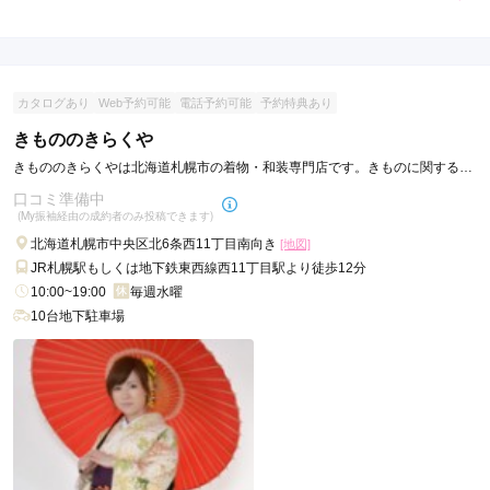
現在表示可能な口コミはございません。
カタログあり
Web予約可能
電話予約可能
予約特典あり
きもののきらくや
きもののきらくやは北海道札幌市の着物・和装専門店です。きものに関する事
はなんでもご相談下さい♪
口コミ準備中
(My振袖経由の成約者のみ投稿できます)
北海道札幌市中央区北6条西11丁目南向き
[地図]
JR札幌駅もしくは地下鉄東西線西11丁目駅より徒歩12分
10:00~19:00
毎週水曜
10台地下駐車場