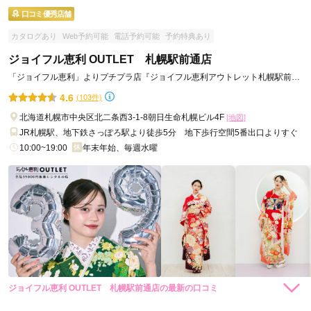
ご利用目的：
購入 /
成人式
口コミ優秀店舗
ご利用日：2026年04月
カタログあり
Web予約可能
電話予約可能
予約特典あり
接客も丁寧で、慣れない小物選びにも娘の気持ちに寄り添って
ジョイフル恵利 OUTLET 札幌駅前通店
いただき、娘らしい成人式の装いになりました。

「ジョイフル恵利」よりプチプラ店『ジョイフル恵利アウトレット札幌駅前通
ありがとうございました。
店』が誕生！祝・4周年
4.6
(103件)
口コミ公開日：2026年06月01日
北海道札幌市中央区北二条西3-1-8朝日生命札幌ビル4F
[地図]
鈴乃屋 札幌東急店の口コミ・評判をもっと見る
JR札幌駅、地下鉄さっぽろ駅より徒歩5分 地下歩行空間5番出口よりすぐ
10:00~19:00
年末年始、毎週水曜
ジョイフル恵利 OUTLET 札幌駅前通店の最新の口コミ
39,000
39,000
レンタ
円~
レンタ
円~
ル
ル
4.7
(税込)
(税込)