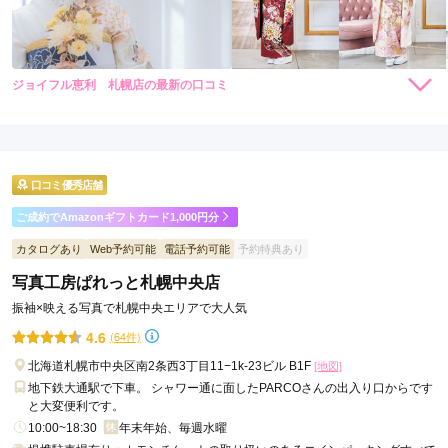
ジョイフル恵利 札幌店の最新の口コミ
264,000
308,000
レン
円~
レン
円~
タル
タル
5.0
(税込)
(税込)
382,800
473,000
購
円~
購
円~
入
入
店内
5
店員
5
振袖選び
5
(税込)
(税込)
ご利用金額：
約190,000円
ご利用目的：
レンタル /
成人式
口コミ優秀店舗
ご利用日：2026年04月
ご成約でAmazonギフトカード1,000円分
親切で丁寧な気持ちの良い接客でした。
カタログあり
Web予約可能
電話予約可能
予約特典あり
写真工房ぱれっと札幌中央店
口コミ公開日：2026年04月25日
ジョイフル恵利 札幌店の口コミ・評判をもっと見る
振袖×映える写真で札幌中央エリアで大人気
4.6
(64件)
北海道札幌市中央区南2条西3丁目11−1k-23ビル B1F
[地図]
地下鉄大通駅で下車。 シャワー通に面したPARCOさんの出入り口からです
と大変便利です。
10:00~18:30
年末年始、毎週水曜