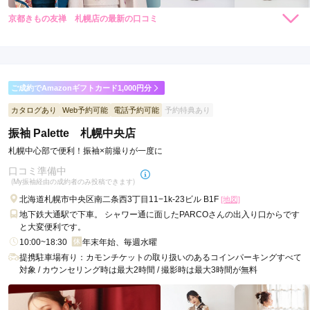
京都きもの友禅 札幌店の最新の口コミ
528,000
319,000
レン
円~
レン
円~
タル
タル
5.0
(税込)
(税込)
594,000
385,000
購
円~
購
円~
入
入
店内
5
店員
5
振袖選び
5
(税込)
(税込)
ご利用金額：
--
ご利用目的：
レンタル /
成人式
ご成約でAmazonギフトカード1,000円分
ご利用日：2026年05月
カタログあり
Web予約可能
電話予約可能
予約特典あり
事情を話して汲み取っていただいて、丁寧に話を進めていただ
振袖 Palette 札幌中央店
いたので感謝してます。
札幌中心部で便利！振袖×前撮りが一度に
口コミ準備中
口コミ公開日：2026年05月28日
(My振袖経由の成約者のみ投稿できます)
京都きもの友禅 札幌店の口コミ・評判をもっと見る
北海道札幌市中央区南二条西3丁目11−1k-23ビル B1F
[地図]
地下鉄大通駅で下車。 シャワー通に面したPARCOさんの出入り口からです
と大変便利です。
10:00~18:30
年末年始、毎週水曜
提携駐車場有り：カモンチケットの取り扱いのあるコインパーキングすべて
対象 / カウンセリング時は最大2時間 / 撮影時は最大3時間が無料