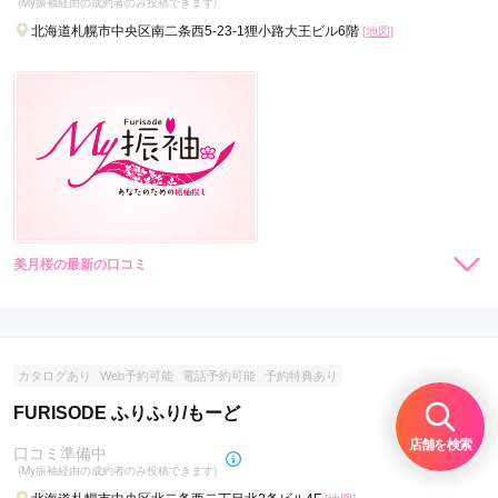
(My振袖経由の成約者のみ投稿できます)
北海道札幌市中央区南二条西5-23-1狸小路大王ビル6階
[地図]
美月桜の最新の口コミ
現在表示可能な口コミはございません。
カタログあり
Web予約可能
電話予約可能
予約特典あり
FURISODE ふりふり/もーど
店舗を検索
口コミ準備中
(My振袖経由の成約者のみ投稿できます)