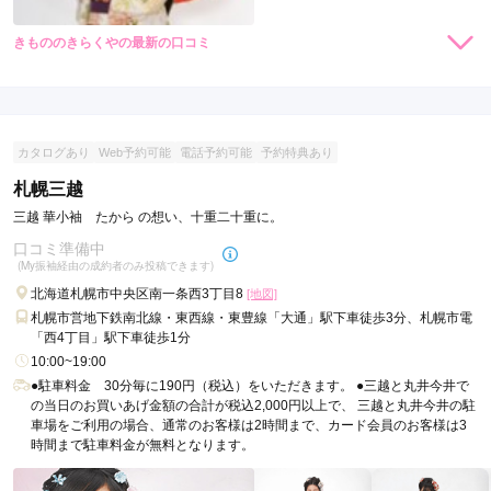
きもののきらくやの最新の口コミ
現在表示可能な口コミはございません。
カタログあり
Web予約可能
電話予約可能
予約特典あり
札幌三越
三越 華小袖 たから の想い、十重二十重に。
口コミ準備中
(My振袖経由の成約者のみ投稿できます)
北海道札幌市中央区南一条西3丁目8
[地図]
札幌市営地下鉄南北線・東西線・東豊線「大通」駅下車徒歩3分、札幌市電
「西4丁目」駅下車徒歩1分
10:00~19:00
●駐車料金 30分毎に190円（税込）をいただきます。 ●三越と丸井今井で
の当日のお買いあげ金額の合計が税込2,000円以上で、 三越と丸井今井の駐
車場をご利用の場合、通常のお客様は2時間まで、カード会員のお客様は3
時間まで駐車料金が無料となります。