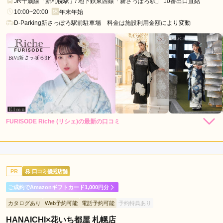
JR千歳線「新札幌駅」/ 地下鉄東西線「新さっぽろ駅」 10番出口直結
福
10:00~20:00
年末年始
住
D-Parking新さっぽろ駅前駐車場 料金は施設利用金額により変動
駅
FURISODE Riche (リシェ)の最新の口コミ
5.0
店内
5
店員
5
振袖選び
5
ご利用金額：
--
ご利用目的：
レンタル /
成人式
PR
口コミ優秀店舗
ご利用日：2026年01月
ご成約でAmazonギフトカード1,000円分
娘の成人式の急遽のレンタルのご相談にも快くご理解して下さ
カタログあり
Web予約可能
電話予約可能
予約特典あり
り心より感謝しております。ありがとうございました。
HANAICHI×花いち都屋 札幌店