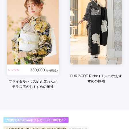
スタッフさんがとてもノリが良く接しやすかったです
口コミ公開日：2026年08月05日
キモノハーツ 札幌 / kimono hearts Sapporoの口コミ・評判をもっと見る
330,000
レンタル
円~(税込)
FURISODE Riche (リシェ)のおす
すめの振袖
ブライダルハウスBiBi 赤れんが
テラス店のおすすめの振袖
ご成約でAmazonギフトカード1,000円分