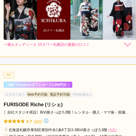
駅
さ
っ
ぽ
ろ
駅
一蔵＆オンディーヌ JRタワー札幌店の最新の口コミ
198,000
148,000
バ
レン
円~
レン
円~
タル
タル
5.0
(税込)
(税込)
ス
348,000
298,000
購
円~
購
円~
入
入
店内
5
店員
5
振袖選び
5
(税込)
(税込)
セ
ご利用金額：
約250,000円
ン
ご利用目的：
レンタル /
成人式
タ
PR
ご利用日：2026年07月
ー
ご成約でAmazonギフトカード1,000円分
前
満足いくまで試着させてくれた
カタログあり
Web予約可能
電話予約可能
予約特典あり
駅
す
FURISODE Riche (リシェ)
口コミ公開日：2026年08月01日
す
一蔵＆オンディーヌ JRタワー札幌店の口コミ・評判をもっと見る
〖自社スタジオ併設〗BiVi新さっぽろ3階！レンタル・購入・ママ振・前撮り
全てOK✨
き
4.7
(20件)
の
北海道札幌市厚別区厚別中央1条6丁目3-3BiVi新さっぽろ3階
[地図]
駅