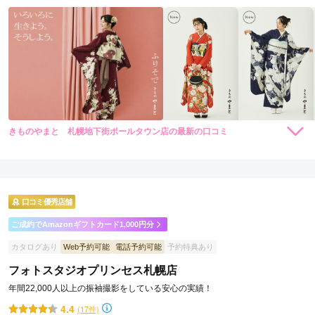
きものやまと 札幌地下街ポールタウン店の最新の口コミ
264,000
231,000
レン
円~
レン
円~
タル
タル
4.7
(税込)
(税込)
459,030
426,030
購
円~
購
円~
入
入
店内
5
店員
4
振袖選び
5
(税込)
(税込)
ご利用金額：
約378,000円
ご利用目的：
購入 /
成人式
口コミ優秀店舗
ご利用日：2016年08月
ご成約でAmazonギフトカード1,000円分
店員さんがどんな要望にも応えてくれたのでいい着物が見つか
カタログあり
Web予約可能
電話予約可能
予約特典あり
りました。
フォトスタジオプリンセス札幌店
口コミ公開日：2016年08月22日
年間22,000人以上の振袖撮影をしている安心の実績！
きものやまと 札幌地下街ポールタウン店の口コミ・評判をもっと見る
4.4
(17件)