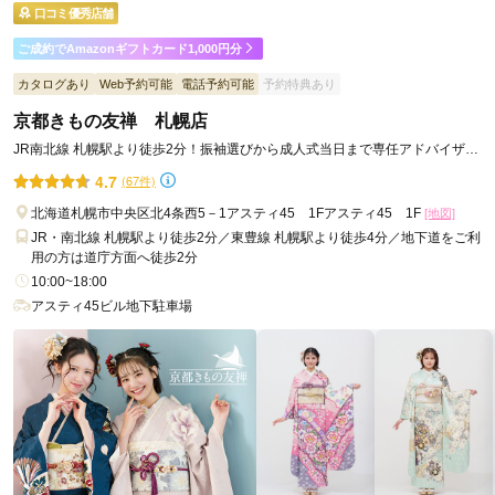
口コミ優秀店舗
口コミ公開日：2026年04月30日
写真工房ぱれっと札幌中央店の口コミ・評判をもっと見る
ご成約でAmazonギフトカード1,000円分
カタログあり
Web予約可能
電話予約可能
予約特典あり
京都きもの友禅 札幌店
JR南北線 札幌駅より徒歩2分！振袖選びから成人式当日まで専任アドバイザー
がフルサポートします！
4.7
(67件)
北海道札幌市中央区北4条西5－1アスティ45 1Fアスティ45 1F
[地図]
JR・南北線 札幌駅より徒歩2分／東豊線 札幌駅より徒歩4分／地下道をご利
用の方は道庁方面へ徒歩2分
10:00~18:00
アスティ45ビル地下駐車場