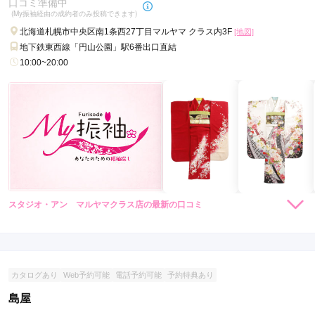
口コミ準備中
(My振袖経由の成約者のみ投稿できます)
北海道札幌市中央区南1条西27丁目マルヤマ クラス内3F
[地図]
地下鉄東西線「円山公園」駅6番出口直結
10:00~20:00
スタジオ・アン マルヤマクラス店の最新の口コミ
現在表示可能な口コミはございません。
カタログあり
Web予約可能
電話予約可能
予約特典あり
島屋