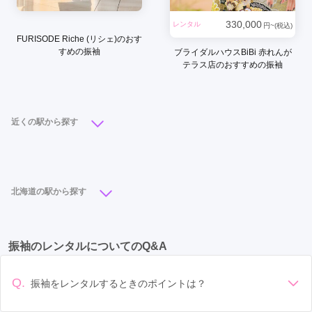
330,000
レンタル
円~(税込)
FURISODE Riche (リシェ)のおす
すめの振袖
ブライダルハウスBiBi 赤れんが
テラス店のおすすめの振袖
近くの駅から探す
大通駅
(9)
札幌駅
(9)
新札幌駅
(3)
さっぽろ駅
(2)
バスセンター前駅
(2)
すすきの駅
(2)
北海道の駅から探す
福住駅
(1)
大通駅
(9)
札幌駅
(9)
帯広駅
(5)
旭川駅
(3)
振袖のレンタルについてのQ&A
新札幌駅
(3)
苫小牧駅
(3)
五稜郭駅
(2)
七重浜駅
(2)
小樽築港駅
(2)
さっぽろ駅
(2)
Q.
振袖をレンタルするときのポイントは？
すすきの駅
(2)
バスセンター前駅
(2)
福住駅
(1)
デザイン: 好きな色や柄など自分の好みで選ぶ場合や、成人式