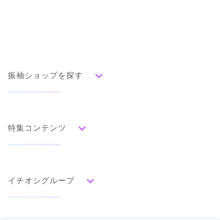
振袖ショップを探す
人気の振袖から探す
みんなの振袖ランキングトップ
特集コンテンツ
口コミから探す
色別ランキング
イベント・フェアから探す
口コミ一覧
赤
成人式の前撮り・後撮り特集
朱
ベージュ
ピンク
オレンジ
黄
緑
水色
青
紺
紫
茶
ゴールド
シルバー
イチオシグループ
ママ振特集
グレー
黒
白
その他
個性的振袖コーディネート特集
菊京屋
タイプ別ランキング
成人式レポート