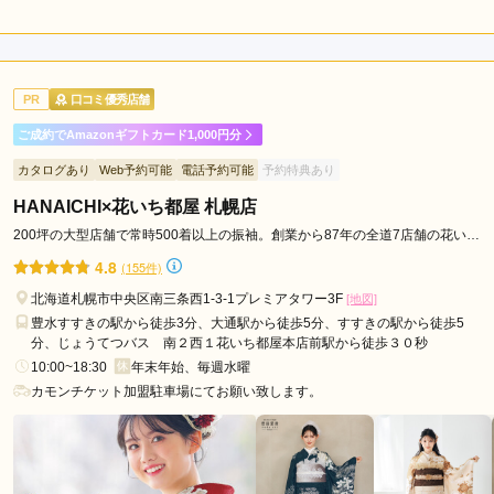
タル
5.0
(税込)
528,000
購
円~
入
店内
5
店員
5
振袖選び
5
(税込)
ご利用金額：
約110,000円
ご利用目的：
レンタル /
成人式
PR
口コミ優秀店舗
ご利用日：2026年06月
ご成約でAmazonギフトカード1,000円分
振袖の種類もたくさんあり、とても丁寧に対応してくださいま
カタログあり
Web予約可能
電話予約可能
予約特典あり
した。お値段からのサービスも含めてとても満足行く内容にな
りそうです。
HANAICHI×花いち都屋 札幌店
200坪の大型店舗で常時500着以上の振袖。創業から87年の全道7店舗の花いち
都屋です。
口コミ公開日：2026年06月28日
4.8
(155件)
ブライダルハウスBiBi 赤れんがテラス店の口コミ・評判をもっと見る
北海道札幌市中央区南三条西1-3-1プレミアタワー3F
[地図]
豊水すすきの駅から徒歩3分、大通駅から徒歩5分、すすきの駅から徒歩5
分、じょうてつバス 南２西１花いち都屋本店前駅から徒歩３０秒
10:00~18:30
年末年始、毎週水曜
カモンチケット加盟駐車場にてお願い致します。