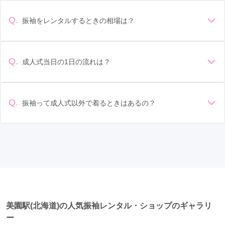
の会場の雰囲気に合わせてデザインを選ぶ場合などがありま
す。 サイズ選び: 自分の体型に合ったサイズを選ぶことが大切
Q.
振袖をレンタルするときの相場は？
です。事前に試着をし、必要であればサイズ調整をお願いす
振袖のレンタル相場は店舗や地域、デザインによって異なり
ることもあります。 価格: 予算に合わせてプランを選ぶことが
ますが、一般的には10万円から30万円程度が相場とされてい
できます。また、プランやレンタル料金に含まれるもの（小
ます。 高級なものやブランド物になると、それ以上の価格に
物や帯、草履など）を確認しましょう。 期間: レンタル期間や
Q.
成人式当日の1日の流れは？
なることもあります。具体的な価格はMy振袖でプランをご確
返却のルールをしっかり確認しておく必要があります。 お店
準備: 着付け、ヘアメイクの予約はほとんどの場合が先着順の
認いただくか、店舗に問い合わせてみてください。
選び: 評判や口コミを事前にチェックして、信頼できるお店を
場合で、早朝からスタートする場合も多いです。 成人式: 一般
選びましょう。
的に午前中に成人式が行わる場合が多いですが、午前午後で
Q.
振袖って成人式以外で着るときはあるの？
二部制の地域もあるため、自分の市町村を確認しましょう。
はい、成人式以外でも振袖を着る機会はあります。例えば、
写真撮影: 成人式の後、家族や友人との記念撮影を行うことが
家族や友人の結婚式、卒業式、初詣などがあります。 成人式
多いです。 帰宅: 帰宅後、振袖から着替えます。振袖は当日返
以外での振袖の着用は、華やかな場に適しており、伝統的な
却せず、後日お店に返却しに行く場合が多いです。 同窓会: 成
日本の美しさを表現することができます。
人式当日に同窓会が行われる場合が多いです。 二次会: 同窓会
後、友人たちとの二次会や三次会を楽しむ人もいます。
美園駅(北海道)の人気振袖レンタル・ショップのギャラリ
ー