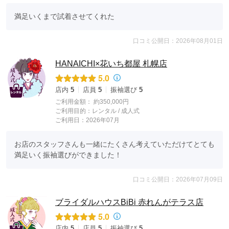
満足いくまで試着させてくれた
口コミ公開日：2026年08月01日
HANAICHI×花いち都屋 札幌店
5.0
店内
5
店員
5
振袖選び
5
ご利用金額：
約350,000円
ご利用目的：
レンタル /
成人式
ご利用日：2026年07月
お店のスタッフさんも一緒にたくさん考えていただけてとても
満足いく振袖選びができました！
口コミ公開日：2026年07月09日
ブライダルハウスBiBi 赤れんがテラス店
5.0
店内
5
店員
5
振袖選び
5