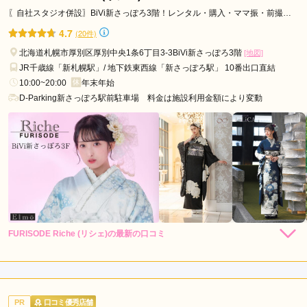
一蔵＆オンディーヌ JRタワー札幌店の口コミ・評判をもっと見る
〖自社スタジオ併設〗BiVi新さっぽろ3階！レンタル・購入・ママ振・前撮り
全てOK✨
4.7
(20件)
北海道札幌市厚別区厚別中央1条6丁目3-3BiVi新さっぽろ3階
[地図]
JR千歳線「新札幌駅」/ 地下鉄東西線「新さっぽろ駅」 10番出口直結
10:00~20:00
年末年始
D-Parking新さっぽろ駅前駐車場 料金は施設利用金額により変動
FURISODE Riche (リシェ)の最新の口コミ
5.0
店内
5
店員
5
振袖選び
5
ご利用金額：
--
ご利用目的：
レンタル /
成人式
PR
口コミ優秀店舗
ご利用日：2026年01月