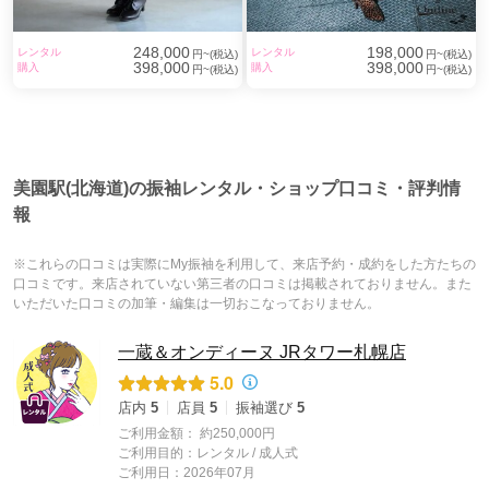
248,000
198,000
レンタル
レンタル
円~(税込)
円~(税込)
398,000
398,000
購入
購入
円~(税込)
円~(税込)
美園駅(北海道)の振袖レンタル・ショップ口コミ・評判情
報
※これらの口コミは実際にMy振袖を利用して、来店予約・成約をした方たちの
口コミです。来店されていない第三者の口コミは掲載されておりません。また
いただいた口コミの加筆・編集は一切おこなっておりません。
一蔵＆オンディーヌ JRタワー札幌店
5.0
店内
5
店員
5
振袖選び
5
ご利用金額：
約250,000円
ご利用目的：
レンタル /
成人式
ご利用日：2026年07月