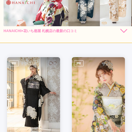
HANAICHI×花いち都屋 札幌店の最新の口コミ
292,600
292,600
レン
円~
レン
円~
タル
タル
5.0
(税込)
(税込)
418,000
418,000
購
円~
購
円~
入
入
店内
5
店員
5
振袖選び
5
(税込)
(税込)
ご利用金額：
約350,000円
ご利用目的：
レンタル /
成人式
ご利用日：2026年07月
PR
PR
お店のスタッフさんも一緒にたくさん考えていただけてとても
満足いく振袖選びができました！
口コミ公開日：2026年07月09日
HANAICHI×花いち都屋 札幌店の口コミ・評判をもっと見る