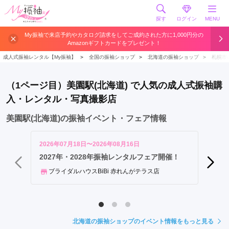
探す
ログイン
MENU
大
My振袖で来店予約やカタログ請求をしてご成約された方に1,000円分の
Amazonギフトカードをプレゼント！
通
駅
成人式振袖レンタル【My振袖】
＞
全国の振袖ショップ
＞
北海道の振袖ショップ
＞
札幌市
札
幌
（1ページ目）美園駅(北海道) で人気の成人式振袖購
駅
入・レンタル・写真撮影店
新
札
美園駅(北海道)の振袖イベント・フェア情報
幌
駅
2026年07月18日〜2026年08月16日
2026年
さ
札幌で
2027年・2028年振袖レンタルフェア開催！
ン／記
っ
ブライダルハウスBiBi 赤れんがテラス店
ぽ
一蔵
ろ
駅
バ
北海道の振袖ショップのイベント情報をもっと見る
ス