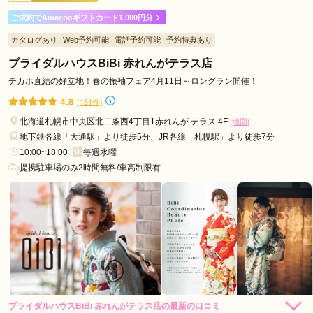
ご成約でAmazonギフトカード1,000円分
娘の成人式の急遽のレンタルのご相談にも快くご理解して下さ
カタログあり
Web予約可能
電話予約可能
予約特典あり
り心より感謝しております。ありがとうございました。
ブライダルハウスBiBi 赤れんがテラス店
口コミ公開日：2026年01月23日
チカホ直結の好立地！春の振袖フェア4月11日～ロングラン開催！
FURISODE Riche (リシェ)の口コミ・評判をもっと見る
4.8
(161件)
北海道札幌市中央区北二条西4丁目1赤れんが テラス 4F
[地図]
地下鉄各線「大通駅」より徒歩5分、JR各線「札幌駅」より徒歩7分
10:00~18:00
毎週水曜
提携駐車場のみ2時間無料/車高制限有
ブライダルハウスBiBi 赤れんがテラス店の最新の口コミ
242,000
レン
円~