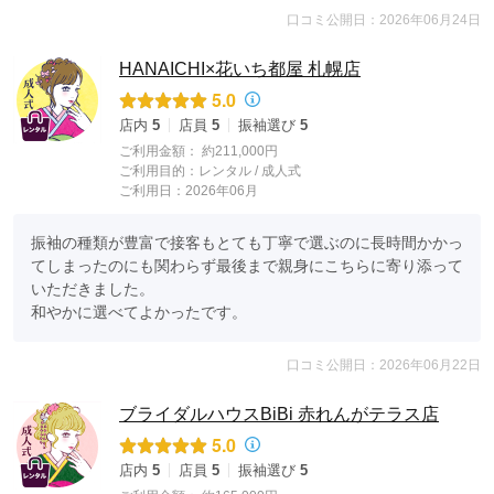
口コミ公開日：2026年06月24日
HANAICHI×花いち都屋 札幌店
5.0
店内
5
店員
5
振袖選び
5
ご利用金額：
約211,000円
ご利用目的：
レンタル /
成人式
ご利用日：2026年06月
振袖の種類が豊富で接客もとても丁寧で選ぶのに長時間かかっ
てしまったのにも関わらず最後まで親身にこちらに寄り添って
いただきました。

和やかに選べてよかったです。
口コミ公開日：2026年06月22日
ブライダルハウスBiBi 赤れんがテラス店
5.0
店内
5
店員
5
振袖選び
5