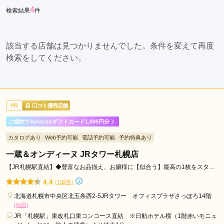
4
検索結果
件
セ
ン
タ
該当する店舗は見つかりませんでした。条件を変えて再度
ー
検索をしてください。
前
駅
す
す
PR
口コミ優秀店舗
き
の
ご成約でAmazonギフトカード1,000円分
駅
カタログあり
Web予約可能
電話予約可能
予約特典あり
福
一蔵＆オンディーヌ JRタワー札幌店
住
駅
【JR札幌駅直結】◆豊富なお品揃え、お嬢様に【似合う】最高の1枚をスタッ
フ一同でお選びいたします！！
4.4
(132件)
北海道札幌市中央区北五条西2-5JRタワー オフィスプラザさっぽろ14階
[地図]
JR「札幌駅」東改札口東コンコース直結 ※日航ホテル横（1階赤いモニュ