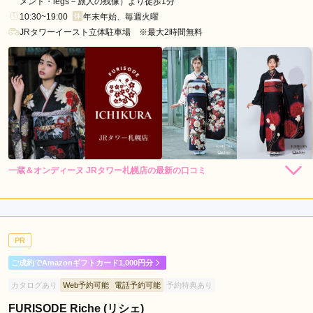
メント・legs－旅人の残像）より徒歩1分
10:30~19:00
年末年始、毎週火曜
JRタワーイースト立体駐車場 ※最大2時間無料
一蔵＆オンディーヌ JRタワー札幌店の最新の口コミ
198,000
148,000
レン
円~
レン
円~
タル
タル
5.0
(税込)
(税込)
348,000
298,000
購
円~
購
円~
入
入
店内
5
店員
5
振袖選び
5
(税込)
(税込)
ご利用金額：
約250,000円
ご利用目的：
レンタル /
成人式
PR
ご利用日：2026年07月
ご成約でAmazonギフトカード1,000円分
満足いくまで試着させてくれた
カタログあり
Web予約可能
電話予約可能
予約特典あり
FURISODE Riche (リシェ)
口コミ公開日：2026年08月01日