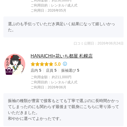
ご利用金額：
約250,000円
ご利用目的：
レンタル /
成人式
ご利用日：2026年05月
選ぶのも手伝っていただき満足いく結果になって嬉しいかっ
た。
口コミ公開日：2026年06月24日
HANAICHI×花いち都屋 札幌店
5.0
店内
5
店員
5
振袖選び
5
ご利用金額：
約211,000円
ご利用目的：
レンタル /
成人式
ご利用日：2026年06月
振袖の種類が豊富で接客もとても丁寧で選ぶのに長時間かかっ
てしまったのにも関わらず最後まで親身にこちらに寄り添って
いただきました。

和やかに選べてよかったです。