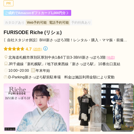
PR
ご利用日：2026年07月
ご成約でAmazonギフトカード1,000円分
お店のスタッフさんも一緒にたくさん考えていただけてとても
カタログあり
Web予約可能
電話予約可能
予約特典あり
満足いく振袖選びができました！
FURISODE Riche (リシェ)
口コミ公開日：2026年07月09日
〖自社スタジオ併設〗BiVi新さっぽろ3階！レンタル・購入・ママ振・前撮り
全てOK✨
HANAICHI×花いち都屋 札幌店の口コミ・評判をもっと見る
4.7
(20件)
北海道札幌市厚別区厚別中央1条6丁目3-3BiVi新さっぽろ3階
[地図]
JR千歳線「新札幌駅」/ 地下鉄東西線「新さっぽろ駅」 10番出口直結
10:00~20:00
年末年始
D-Parking新さっぽろ駅前駐車場 料金は施設利用金額により変動