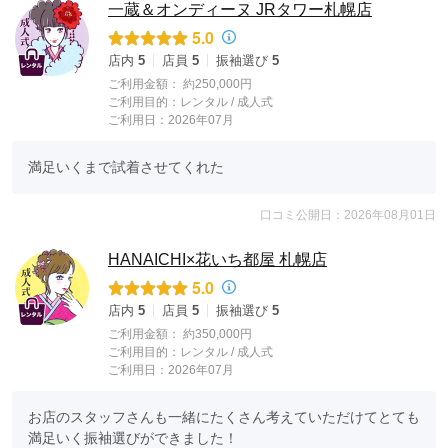
一蔵＆オンディーヌ JRタワー札幌店
5.0
店内
5
店員
5
振袖選び
5
ご利用金額：
約250,000円
ご利用目的：
レンタル /
成人式
ご利用日：2026年07月
満足いくまで試着させてくれた
口コミ公開日：2026年08月01日
HANAICHI×花いち都屋 札幌店
5.0
店内
5
店員
5
振袖選び
5
ご利用金額：
約350,000円
ご利用目的：
レンタル /
成人式
ご利用日：2026年07月
お店のスタッフさんも一緒にたくさん考えていただけてとても
満足いく振袖選びができました！