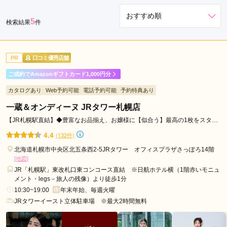
セ
5
検索結果
件
ン
タ
ー
PR
口コミ優秀店舗
前
駅
ご成約でAmazonギフトカード1,000円分
す
カタログあり
Web予約可能
電話予約可能
予約特典あり
す
一蔵＆オンディーヌ JRタワー札幌店
き
【JR札幌駅直結】◆豊富なお品揃え、お嬢様に【似合う】最高の1枚をスタッ
の
フ一同でお選びいたします！！
駅
4.4
(132件)
福
北海道札幌市中央区北五条西2-5JRタワー オフィスプラザさっぽろ14階
住
[地図]
駅
JR「札幌駅」東改札口東コンコース直結 ※日航ホテル横（1階赤いモニュ
メント・legs－旅人の残像）より徒歩1分
10:30~19:00
年末年始、毎週火曜
JRタワーイースト立体駐車場 ※最大2時間無料