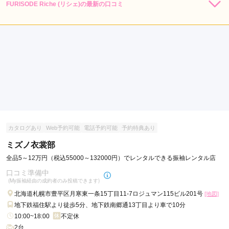
FURISODE Riche (リシェ)の最新の口コミ
5.0
店内
5
店員
5
振袖選び
5
ご利用金額：
--
ご利用目的：
レンタル /
成人式
ご利用日：2026年01月
娘の成人式の急遽のレンタルのご相談にも快くご理解して下さ
り心より感謝しております。ありがとうございました。
口コミ公開日：2026年01月23日
カタログあり
Web予約可能
電話予約可能
予約特典あり
FURISODE Riche (リシェ)の口コミ・評判をもっと見る
ミズノ衣裳部
全品5～12万円（税込55000～132000円）でレンタルできる振袖レンタル店
口コミ準備中
(My振袖経由の成約者のみ投稿できます)
北海道札幌市豊平区月寒東一条15丁目11-7ロジュマン115ビル201号
[地図]
地下鉄福住駅より徒歩5分、地下鉄南郷通13丁目より車で10分
10:00~18:00
不定休
2台