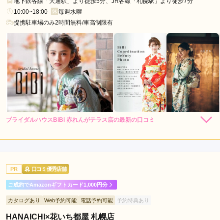
地下鉄各線「大通駅」より徒歩5分、JR各線「札幌駅」より徒歩7分
10:00~18:00
毎週水曜
提携駐車場のみ2時間無料/車高制限有
ブライダルハウスBiBi 赤れんがテラス店の最新の口コミ
242,000
レン
円~
タル
5.0
(税込)
528,000
購
円~
入
店内
5
店員
5
振袖選び
5
(税込)
ご利用金額：
約110,000円
ご利用目的：
レンタル /
成人式
PR
口コミ優秀店舗
ご利用日：2026年06月
ご成約でAmazonギフトカード1,000円分
振袖の種類もたくさんあり、とても丁寧に対応してくださいま
カタログあり
Web予約可能
電話予約可能
予約特典あり
した。お値段からのサービスも含めてとても満足行く内容にな
りそうです。
HANAICHI×花いち都屋 札幌店