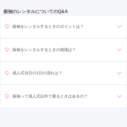
大通駅
(9)
札幌駅
(9)
帯広駅
(5)
旭川駅
(3)
振袖のレンタルについてのQ&A
新札幌駅
(3)
苫小牧駅
(3)
五稜郭駅
(2)
七重浜駅
(2)
小樽築港駅
(2)
さっぽろ駅
(2)
Q.
振袖をレンタルするときのポイントは？
すすきの駅
(2)
バスセンター前駅
(2)
福住駅
(1)
デザイン: 好きな色や柄など自分の好みで選ぶ場合や、成人式
の会場の雰囲気に合わせてデザインを選ぶ場合などがありま
す。 サイズ選び: 自分の体型に合ったサイズを選ぶことが大切
Q.
振袖をレンタルするときの相場は？
です。事前に試着をし、必要であればサイズ調整をお願いす
振袖のレンタル相場は店舗や地域、デザインによって異なり
ることもあります。 価格: 予算に合わせてプランを選ぶことが
ますが、一般的には10万円から30万円程度が相場とされてい
できます。また、プランやレンタル料金に含まれるもの（小
ます。 高級なものやブランド物になると、それ以上の価格に
物や帯、草履など）を確認しましょう。 期間: レンタル期間や
Q.
成人式当日の1日の流れは？
なることもあります。具体的な価格はMy振袖でプランをご確
返却のルールをしっかり確認しておく必要があります。 お店
準備: 着付け、ヘアメイクの予約はほとんどの場合が先着順の
認いただくか、店舗に問い合わせてみてください。
選び: 評判や口コミを事前にチェックして、信頼できるお店を
場合で、早朝からスタートする場合も多いです。 成人式: 一般
選びましょう。
的に午前中に成人式が行わる場合が多いですが、午前午後で
Q.
振袖って成人式以外で着るときはあるの？
二部制の地域もあるため、自分の市町村を確認しましょう。
はい、成人式以外でも振袖を着る機会はあります。例えば、
写真撮影: 成人式の後、家族や友人との記念撮影を行うことが
家族や友人の結婚式、卒業式、初詣などがあります。 成人式
多いです。 帰宅: 帰宅後、振袖から着替えます。振袖は当日返
以外での振袖の着用は、華やかな場に適しており、伝統的な
却せず、後日お店に返却しに行く場合が多いです。 同窓会: 成
日本の美しさを表現することができます。
人式当日に同窓会が行われる場合が多いです。 二次会: 同窓会