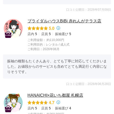
口コミ公開日：2026年07月09日
ブライダルハウスBiBi 赤れんがテラス店
5.0
店内
5
店員
5
振袖選び
5
ご利用金額：
約110,000円
ご利用目的：
レンタル /
成人式
ご利用日：2026年06月
振袖の種類もたくさんあり、とても丁寧に対応してくださいま
した。お値段からのサービスも含めてとても満足行く内容にな
りそうです。
口コミ公開日：2026年06月28日
HANAICHI×花いち都屋 札幌店
4.7
店内
5
店員
5
振袖選び
4