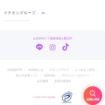
赤
成人式の前撮り・後撮り特集
朱
ベージュ
ピンク
オレンジ
黄
緑
水色
青
紺
紫
茶
ゴールド
シルバー
イチオシグループ
ママ振特集
グレー
黒
白
その他
個性的振袖コーディネート特集
菊京屋
タイプ別ランキング
成人式レポート
古典
エレガント
キュート
クール
グラマラス
TAKAZEN
振袖ブランド特集
公式SNSにて最新情報を配信中
レトロ
キモノハーツ／kimono hearts
口コミ優秀店舗
PLUM
振袖タイプ診断
柄別ランキング
振袖専門店 オンディーヌ
無地
花
桜
梅
菊
松
竹
牡丹
バラ
椿
My振袖TOP
My振袖とは
スタッフブログ
よくあるご質問
百合
橘
蝶
鶴
松竹梅
扇面
車
華籠
ジョイフル恵利
成人式会場リスト
利用規約
プライバシーポリシー
熨斗
宝尽
波
雪輪
雲取り
道長取り
矢絣
振袖館COCOL
会社概要
新規店舗登録
幾何学
市松
縞
その他
#振袖gram
© 2008-2026 My振袖
振袖専門店 一蔵
店舗を検索