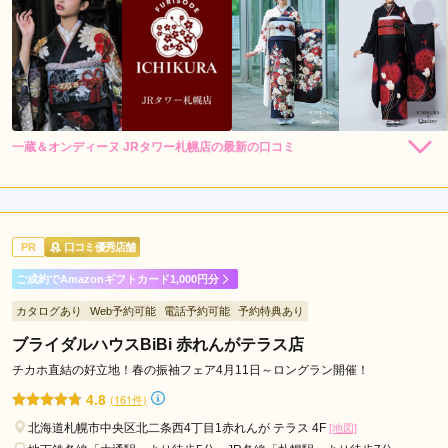
一蔵＆オンディーヌ JRタワー札幌店の最新の口コミ
198,000
148,000
レン
円~
レン
円~
タル
タル
5.0
(税込)
(税込)
348,000
298,000
購
円~
購
円~
入
入
店内
5
店員
5
振袖選び
5
(税込)
(税込)
ご利用金額：
約250,000円
ご利用目的：
レンタル /
成人式
PR
口コミ優秀店舗
ご利用日：2026年07月
ご成約でAmazonギフトカード1,000円分
満足いくまで試着させてくれた
カタログあり
Web予約可能
電話予約可能
予約特典あり
ブライダルハウスBiBi 赤れんがテラス店
口コミ公開日：2026年08月01日
一蔵＆オンディーヌ JRタワー札幌店の口コミ・評判をもっと見る
チカホ直結の好立地！春の振袖フェア4月11日～ロングラン開催！
4.8
(161件)
北海道札幌市中央区北二条西4丁目1赤れんが テラス 4F
[地図]