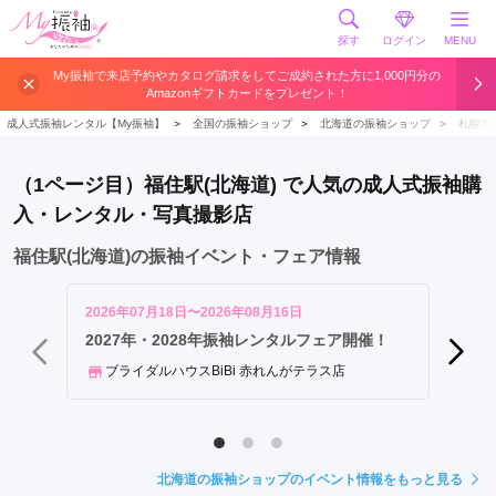
探す
ログイン
MENU
大
My振袖で来店予約やカタログ請求をしてご成約された方に1,000円分の
Amazonギフトカードをプレゼント！
通
駅
成人式振袖レンタル【My振袖】
＞
全国の振袖ショップ
＞
北海道の振袖ショップ
＞
札幌市
札
幌
（1ページ目）福住駅(北海道) で人気の成人式振袖購
駅
入・レンタル・写真撮影店
新
札
福住駅(北海道)の振袖イベント・フェア情報
幌
駅
2026年07月18日〜2026年08月16日
2026年
さ
札幌で
2027年・2028年振袖レンタルフェア開催！
ン／記
っ
ブライダルハウスBiBi 赤れんがテラス店
ぽ
一蔵
ろ
駅
バ
北海道の振袖ショップのイベント情報をもっと見る
ス