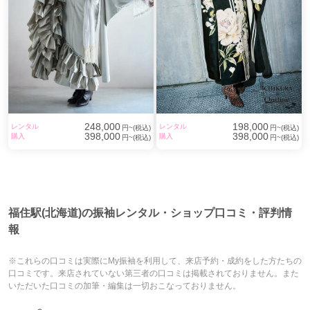
248,000
198,000
レンタル
レンタル
円~(税込)
円~(税込)
398,000
398,000
購入
購入
円~(税込)
円~(税込)
福住駅(北海道)の振袖レンタル・ショップ口コミ・評判情
報
※これらの口コミは実際にMy振袖を利用して、来店予約・成約をした方たちの
口コミです。来店されていない第三者の口コミは掲載されておりません。また
いただいた口コミの加筆・編集は一切おこなっておりません。