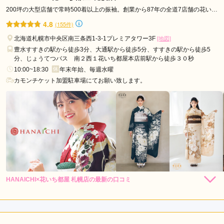
200坪の大型店舗で常時500着以上の振袖。創業から87年の全道7店舗の花いち
都屋です。
口コミ公開日：2026年06月28日
4.8
(155件)
ブライダルハウスBiBi 赤れんがテラス店の口コミ・評判をもっと見る
北海道札幌市中央区南三条西1-3-1プレミアタワー3F
[地図]
豊水すすきの駅から徒歩3分、大通駅から徒歩5分、すすきの駅から徒歩5
分、じょうてつバス 南２西１花いち都屋本店前駅から徒歩３０秒
10:00~18:30
年末年始、毎週水曜
カモンチケット加盟駐車場にてお願い致します。
HANAICHI×花いち都屋 札幌店の最新の口コミ
292,600
292,600
レン
円~
レン
円~
タル
タル
5.0
(税込)
(税込)
418,000
418,000
購
円~
購
円~
入
入
店内
5
店員
5
振袖選び
5
(税込)
(税込)
ご利用金額：
約350,000円
ご利用目的：
レンタル /
成人式