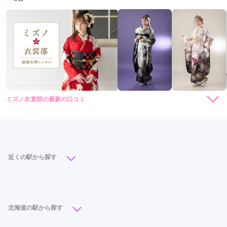
ミズノ衣裳部の最新の口コミ
現在表示可能な口コミはございません。
近くの駅から探す
大通駅
(9)
札幌駅
(9)
新札幌駅
(3)
さっぽろ駅
(2)
バスセンター前駅
(2)
すすきの駅
(2)
北海道の駅から探す
福住駅
(1)