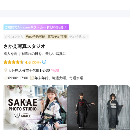
5.0
店内
5
店員
5
振袖選び
5
ご利用金額：
約297,000円
ご利用目的：
レンタル /
成人式
ご成約でAmazonギフトカード1,000円分
ご利用日：2026年05月
カタログあり
Web予約可能
電話予約可能
予約特典あり
皆さんとても感じが良く

さかえ写真スタジオ
親切で母娘の好みの色柄を選んでくださいました
成人を向ける晴れの日を、美しい写真に
4.6
(35件)
口コミ公開日：2026年05月18日
EVERS~furisode showroom~の口コミ・評判をもっと見る
大分県大分市千代町1-2-30
[地図]
09:00~17:00
年末年始、毎週火曜、毎週水曜