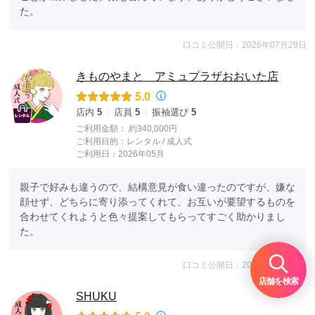
た。
口コミ公開日：2026年07月29日
きものやまと アミュプラザおおいた店
5.0
店内
5
店員
5
振袖選び
5
ご利用金額：
約340,000円
ご利用目的：
レンタル /
成人式
ご利用日：2026年05月
親子で好みも違うので、結構意見が食い違ったのですが、嫌な
顔せず、どちらに寄り添ってくれて、お互いが要望するものを
合わせてくれようと色々提案してもらってすごく助かりまし
た。
口コミ公開日：2026年07月13日
店舗を検索
SHUKU