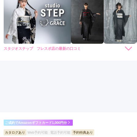
スタジオステップ フレスポ店の最新の口コミ
3.8
店内
4
店員
4
振袖選び
4
撮影
3
ご利用金額：
約30,000円
ご利用目的：
写真撮影 /
成人式
ご利用日：2026年03月
店内が広々としていて良かったと思います。
口コミ公開日：2026年03月19日
スタジオステップ フレスポ店の口コミ・評判をもっと見る
ご成約でAmazonギフトカード1,000円分
カタログあり
Web予約可能
電話予約可能
予約特典あり