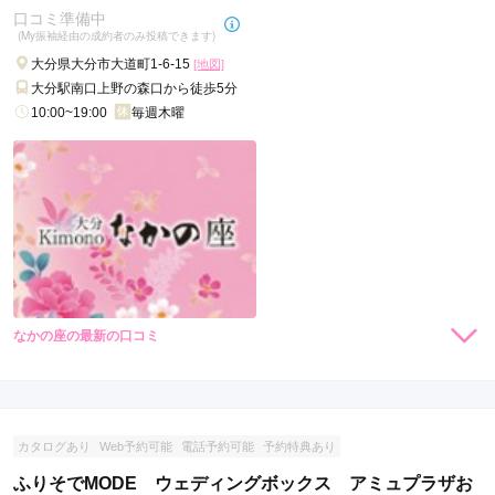
真と取られる方がとても感じがよかったです。
口コミ準備中
(My振袖経由の成約者のみ投稿できます)
口コミ公開日：2022年08月08日
大分県大分市大道町1-6-15
[地図]
スタジオアリス 大分パークプレイス店の口コミ・評判をもっと見る
大分駅南口上野の森口から徒歩5分
10:00~19:00
毎週木曜
なかの座の最新の口コミ
現在表示可能な口コミはございません。
カタログあり
Web予約可能
電話予約可能
予約特典あり
ふりそでMODE ウェディングボックス アミュプラザお