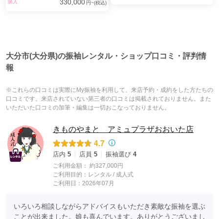
330,000
購入
円~(税込)
大分市(大分県)の振袖レンタル・ショップ口コミ・評判情
報
※これらの口コミは実際にMy振袖を利用して、来店予約・成約をした方たちの
口コミです。来店されていない第三者の口コミは掲載されておりません。また
いただいた口コミの加筆・編集は一切おこなっておりません。
きものやまと アミュプラザおおいた店
4.7
店内
5
店員
5
振袖選び
4
ご利用金額：
約327,000円
ご利用目的：
レンタル /
成人式
ご利用日：2026年07月
いろいろ相談しながらアドバイスもいただき素敵な振袖を選ぶ
ことが出来ました。娘も喜んでいます。ありがとうございまし