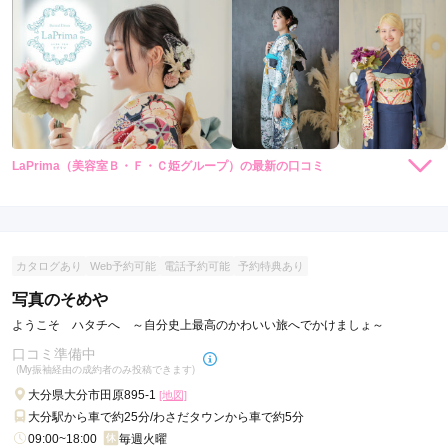
LaPrima（美容室Ｂ・Ｆ・Ｃ姫グループ）の最新の口コミ
現在表示可能な口コミはございません。
カタログあり
Web予約可能
電話予約可能
予約特典あり
写真のそめや
ようこそ ハタチへ ～自分史上最高のかわいい旅へでかけましょ～
口コミ準備中
(My振袖経由の成約者のみ投稿できます)
大分県大分市田原895-1
[地図]
大分駅から車で約25分/わさだタウンから車で約5分
09:00~18:00
毎週火曜