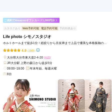
ことが出来ました。娘も喜んでいます。ありがとうございまし
た。
ご成約でAmazonギフトカード1,000円分
口コミ公開日：2026年07月29日
きものやまと アミュプラザおおいた店の口コミ・評判をもっと見る
カタログあり
Web予約可能
電話予約可能
予約特典あり
Life photo シモノスタジオ
ホルトホールまで徒歩1分！総絞りから京友禅まで上品で優美な本格振袖の品
揃えは県内随一！！
4.9
(19件)
大分県大分市東大道2-4-20
[地図]
JR大分駅 上野の森口から徒歩5分
09:00~18:00
年末年始、毎週火曜
8台