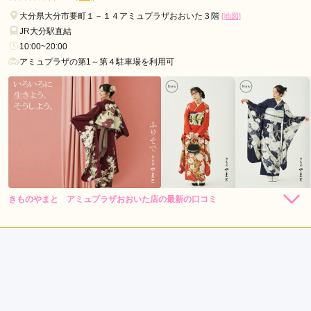
大分県大分市要町１－１４アミュプラザおおいた３階
[地図]
JR大分駅直結
10:00~20:00
アミュプラザの第1～第４駐車場を利用可
きものやまと アミュプラザおおいた店の最新の口コミ
264,000
231,000
レン
円~
レン
円~
タル
タル
4.7
(税込)
(税込)
459,030
426,030
購
円~
購
円~
入
入
店内
5
店員
5
振袖選び
4
(税込)
(税込)
ご利用金額：
約327,000円
ご利用目的：
レンタル /
成人式
ご利用日：2026年07月
いろいろ相談しながらアドバイスもいただき素敵な振袖を選ぶ