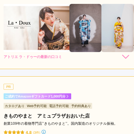
アトリエ ラ・ドゥーの最新の口コミ
4.0
店内
4
店員
4
振袖選び
4
ご利用金額：
--
ご利用目的：
レンタル /
成人式
PR
ご利用日：2026年03月
ご成約でAmazonギフトカード1,000円分
スタッフの対応も良かったです
カタログあり
Web予約可能
電話予約可能
予約特典あり
きものやまと アミュプラザおおいた店
口コミ公開日：2026年04月29日
アトリエ ラ・ドゥーの口コミ・評判をもっと見る
創業109年の着物専門店’’きものやまと’’。国内製造のオリジナル振袖。
4.8
(3件)