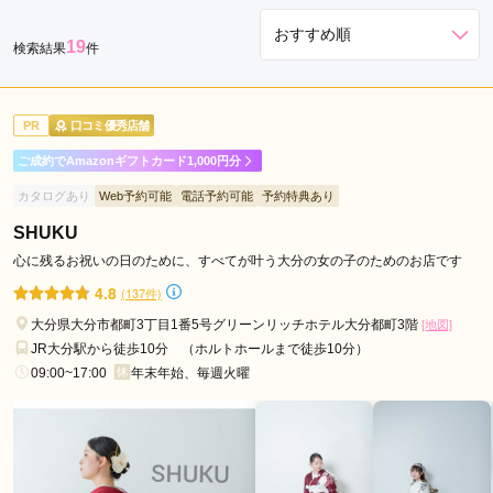
市
19
検索結果
件
大
分
駅
PR
口コミ優秀店舗
西
大
ご成約でAmazonギフトカード1,000円分
分
カタログあり
Web予約可能
電話予約可能
予約特典あり
駅
SHUKU
心に残るお祝いの日のために、すべてが叶う大分の女の子のためのお店です
4.8
(137件)
大分県大分市都町3丁目1番5号グリーンリッチホテル大分都町3階
[地図]
JR大分駅から徒歩10分 （ホルトホールまで徒歩10分）
09:00~17:00
年末年始、毎週火曜