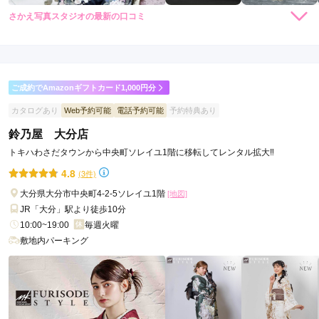
さかえ写真スタジオの最新の口コミ
5.0
店内
5
店員
5
振袖選び
5
ご利用金額：
約220,000円
ご利用目的：
レンタル /
成人式
ご成約でAmazonギフトカード1,000円分
ご利用日：2026年06月
カタログあり
Web予約可能
電話予約可能
予約特典あり
スタッフの方がとても丁寧で明るくて感じが良く、とても気持
鈴乃屋 大分店
ちよく着物を決める事ができました。
トキハわさだタウンから中央町ソレイユ1階に移転してレンタル拡大‼
4.8
(3件)
口コミ公開日：2026年06月07日
さかえ写真スタジオの口コミ・評判をもっと見る
大分県大分市中央町4-2-5ソレイユ1階
[地図]
JR「大分」駅より徒歩10分
10:00~19:00
毎週火曜
敷地内パーキング