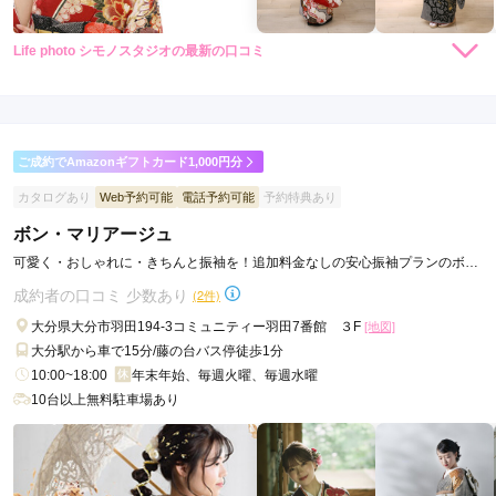
Life photo シモノスタジオの最新の口コミ
5.0
店内
5
店員
5
振袖選び
5
ご利用金額：
--
ご利用目的：
レンタル /
成人式
ご成約でAmazonギフトカード1,000円分
ご利用日：2026年01月
カタログあり
Web予約可能
電話予約可能
予約特典あり
とても楽しい撮影でした。

ボン・マリアージュ
ありがとうございました。
可愛く・おしゃれに・きちんと振袖を！追加料金なしの安心振袖プランのボ
ン・マリアージュ
成約者の口コミ 少数あり
(2件)
口コミ公開日：2026年01月21日
Life photo シモノスタジオの口コミ・評判をもっと見る
大分県大分市羽田194-3コミュニティー羽田7番館 ３F
[地図]
大分駅から車で15分/藤の台バス停徒歩1分
10:00~18:00
年末年始、毎週火曜、毎週水曜
10台以上無料駐車場あり