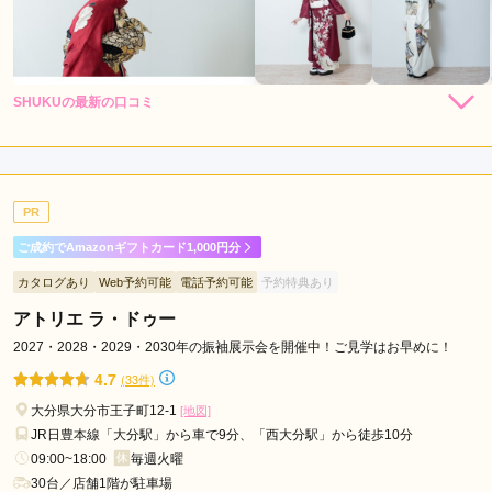
SHUKUの最新の口コミ
5.0
店内
5
店員
5
振袖選び
5
ご利用金額：
約150,000円
ご利用目的：
レンタル /
成人式
PR
ご利用日：2026年06月
ご成約でAmazonギフトカード1,000円分
店長さんがとても感じ良かったです。丁寧にご説明いただき、
カタログあり
Web予約可能
電話予約可能
予約特典あり
とても分かりやすかったです。他も予約していましたが、即決
めさせていただきました☺️
アトリエ ラ・ドゥー
2027・2028・2029・2030年の振袖展示会を開催中！ご見学はお早めに！
口コミ公開日：2026年07月07日
4.7
(33件)
SHUKUの口コミ・評判をもっと見る
大分県大分市王子町12-1
[地図]
JR日豊本線「大分駅」から車で9分、「西大分駅」から徒歩10分
09:00~18:00
毎週火曜
30台／店舗1階が駐車場