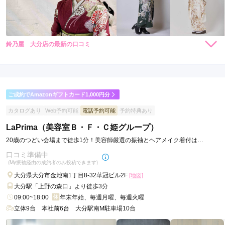
鈴乃屋 大分店の最新の口コミ
264,000
264,000
レン
円~
レン
円~
タル
タル
5.0
(税込)
(税込)
385,000
385,000
購
円~
購
円~
入
入
店内
5
店員
5
振袖選び
5
(税込)
(税込)
ご利用金額：
約176,000円
ご利用目的：
レンタル /
成人式
ご成約でAmazonギフトカード1,000円分
ご利用日：2026年01月
カタログあり
Web予約可能
電話予約可能
予約特典あり
初めての成人式なので、段取りがわからないまま行ったのです
LaPrima（美容室Ｂ・Ｆ・Ｃ姫グループ）
が、丁寧に説明していただき、着物も色々試着できて良かった
20歳のつどい会場まで徒歩1分！美容師厳選の振袖とヘアメイク着付は
です。
LaPrimaで♪
口コミ準備中
(My振袖経由の成約者のみ投稿できます)
口コミ公開日：2026年01月14日
大分県大分市金池南1丁目8-32華冠ビル2F
[地図]
鈴乃屋 大分店の口コミ・評判をもっと見る
大分駅「上野の森口」より徒歩3分
09:00~18:00
年末年始、毎週月曜、毎週火曜
立体9台 本社前6台 大分駅南M駐車場10台