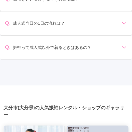
です。事前に試着をし、必要であればサイズ調整をお願いす
振袖のレンタル相場は店舗や地域、デザインによって異なり
ることもあります。 価格: 予算に合わせてプランを選ぶことが
ますが、一般的には10万円から30万円程度が相場とされてい
できます。また、プランやレンタル料金に含まれるもの（小
ます。 高級なものやブランド物になると、それ以上の価格に
物や帯、草履など）を確認しましょう。 期間: レンタル期間や
Q.
成人式当日の1日の流れは？
なることもあります。具体的な価格はMy振袖でプランをご確
返却のルールをしっかり確認しておく必要があります。 お店
準備: 着付け、ヘアメイクの予約はほとんどの場合が先着順の
認いただくか、店舗に問い合わせてみてください。
選び: 評判や口コミを事前にチェックして、信頼できるお店を
場合で、早朝からスタートする場合も多いです。 成人式: 一般
選びましょう。
的に午前中に成人式が行わる場合が多いですが、午前午後で
Q.
振袖って成人式以外で着るときはあるの？
二部制の地域もあるため、自分の市町村を確認しましょう。
はい、成人式以外でも振袖を着る機会はあります。例えば、
写真撮影: 成人式の後、家族や友人との記念撮影を行うことが
家族や友人の結婚式、卒業式、初詣などがあります。 成人式
多いです。 帰宅: 帰宅後、振袖から着替えます。振袖は当日返
以外での振袖の着用は、華やかな場に適しており、伝統的な
却せず、後日お店に返却しに行く場合が多いです。 同窓会: 成
日本の美しさを表現することができます。
人式当日に同窓会が行われる場合が多いです。 二次会: 同窓会
後、友人たちとの二次会や三次会を楽しむ人もいます。
大分市(大分県)の人気振袖レンタル・ショップのギャラリ
ー