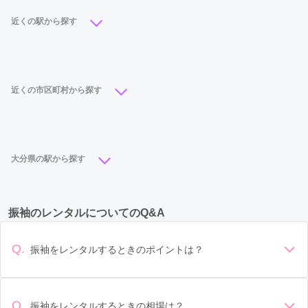
ご利用目的：
レンタル /
成人式
ご利用日：2026年01月
近くの駅から探す
初売りの忙しい日に優しく対応していただきありがたかったで
大分駅
(14)
西大分駅
(2)
す
近くの市区町村から探す
口コミ公開日：2026年01月24日
ふりそでMODE ウェディングボックス アミュプラザおおいた店の口コ
大分市
(19)
中津市
(8)
別府市
(4)
日田市
(3)
ミ・評判をもっと見る
佐伯市
(1)
宇佐市
(1)
大分県の駅から探す
大分駅
(14)
中津駅
(4)
西大分駅
(2)
振袖のレンタルについてのQ&A
Q.
振袖をレンタルするときのポイントは？
デザイン: 好きな色や柄など自分の好みで選ぶ場合や、成人式
の会場の雰囲気に合わせてデザインを選ぶ場合などがありま
す。 サイズ選び: 自分の体型に合ったサイズを選ぶことが大切
Q.
振袖をレンタルするときの相場は？