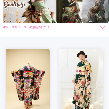
ボン・マリアージュの最新の口コミ
5.0
店内
5
店員
5
振袖選び
5
ご利用金額：
--
ご利用目的：
レンタル /
成人式
ご利用日：2025年02月
振袖を実際に合わせてくださったり、合う髪型等をアドバイス
してくださり、お店の雰囲気もスタッフさんの対応も良かった
です
口コミ公開日：2025年03月27日
ボン・マリアージュの口コミ・評判をもっと見る