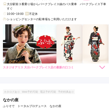
スタジオアリス 大分店の口コミ・評判をもっと見る
大分駅前３番乗り場からパークプレイス線のバス乗車 パークプレイス下車
すぐ
10:00~19:00
不定休
ショッピングセンターの駐車場をご利用いただけます
スタジオアリス 大分パークプレイス店の最新の口コミ
5.0
店内
5
店員
5
振袖選び
5
ご利用金額：
約100,000円
ご利用目的：
レンタル /
成人式
カタログあり
Web予約可能
電話予約可能
予約特典あり
ご利用日：2022年06月
なかの座
来店した時に他のご家族の方が撮影をされておりましたが、写
ふりそで トータルプロデュース なかの座