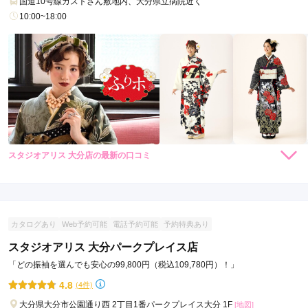
国道10号線ガストさん敷地内、大分県立病院近く
10:00~18:00
スタジオアリス 大分店の最新の口コミ
4.7
店内
5
店員
5
振袖選び
4
ご利用金額：
約110,000円
ご利用目的：
レンタル /
成人式
カタログあり
Web予約可能
電話予約可能
予約特典あり
ご利用日：2022年07月
スタジオアリス 大分パークプレイス店
対応がとてもよかったです！
「どの振袖を選んでも安心の99,800円（税込109,780円）！」
4.8
(4件)
口コミ公開日：2022年08月08日
大分県大分市公園通り西 2丁目1番パークプレイス大分 1F
[地図]