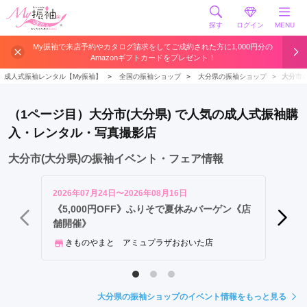
探す
ログイン
MENU
大
My振袖で来店予約やカタログ請求をしてご成約された方に1,000円分の
Amazonギフトカードをプレゼント！
分
市
成人式振袖レンタル【My振袖】
＞
全国の振袖ショップ
＞
大分県の振袖ショップ
＞
大分市
中
津
（1ページ目）大分市(大分県) で人気の成人式振袖購
市
入・レンタル・写真撮影店
別
府
大分市(大分県)の振袖イベント・フェア情報
市
日
2026年07月24日〜2026年08月16日
2026年
田
《5,000円OFF》ふりそで夏休みバーゲン《店
最新作
舗開催》
会
市
佐
きものやまと アミュプラザおおいた店
Lif
伯
市
宇
大分県の振袖ショップのイベント情報をもっと見る
佐