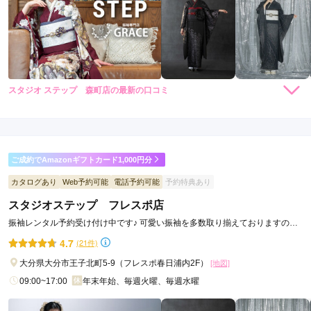
スタジオ ステップ 森町店の最新の口コミ
4.3
店内
5
店員
5
振袖選び
3
ご利用金額：
約242,000円
ご利用目的：
レンタル /
成人式
ご成約でAmazonギフトカード1,000円分
ご利用日：2026年04月
カタログあり
Web予約可能
電話予約可能
予約特典あり
要望を聞いていただき、さらに提案された内容もとても良かっ
スタジオステップ フレスポ店
たです。

振袖レンタル予約受け付け中です♪ 可愛い振袖を多数取り揃えておりますの
親切に対応してくれた事が印象に残っております。
で、ぜひお立ち寄り下さい！
4.7
(21件)
口コミ公開日：2026年05月14日
大分県大分市王子北町5-9（フレスポ春日浦内2F）
[地図]
スタジオ ステップ 森町店の口コミ・評判をもっと見る
09:00~17:00
年末年始、毎週火曜、毎週水曜