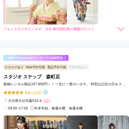
フォトスタジオピノキオ 大分 春日神社前の最新の口コミ
4.7
店内
5
店員
5
振袖選び
4
ご利用金額：
約198,000円
ご利用目的：
成人式
ご成約でAmazonギフトカード1,000円分
ご利用日：2012年12月
カタログあり
Web予約可能
電話予約可能
予約特典あり
接客された方の人の人柄が良く満足する振袖選びが出来まし
スタジオ ステップ 森町店
た。ありがとうございます。

振袖レンタル税込107,800円～！ 一生に一度のハタチ。 特別な記念の日をステ
スタッフの人と一緒に選んだ小物も振袖に合うコーディネイト
ップで
で大変気に入りました。
4.6
(107件)
大分県大分市森532-4
[地図]
フォトスタジオピノキオ 大分 春日神社前の口コミ・評判をもっと見る
09:00~17:00
年末年始、毎週火曜、毎週水曜