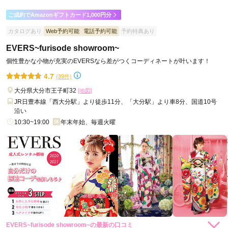
ご利用目的：
レンタル /
成人式
ご成約でAmazonギフトカード1,000円分
ご利用日：2026年02月
カタログあり
Web予約可能
電話予約可能
予約特典あり
スタッフの方が明るくてとても丁寧でした。

EVERS~furisode showroom~
色々アドバイスもしていただいて満足いくものが選べました。
個性豊かな小物が充実のEVERSなら差がつくコーディネートが叶います！
4.7
(39件)
口コミ公開日：2026年03月09日
スタジオステップ トキハわさだタウン店の口コミ・評判をもっと見る
大分県大分市王子町32
[地図]
JR日豊本線「西大分駅」より徒歩11分、「大分駅」より車8分、国道10号
沿い
10:30~19:00
年末年始、毎週火曜
EVERS~furisode showroom~の最新の口コミ