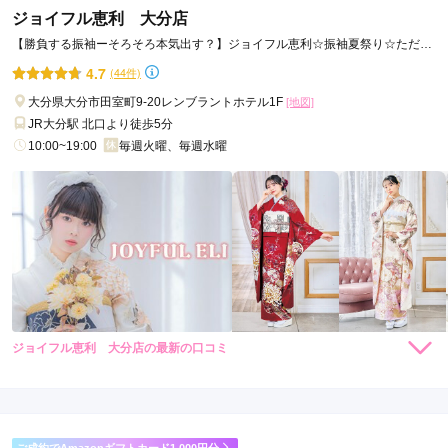
ジョイフル恵利 大分店
【勝負する振袖ーそろそろ本気出す？】ジョイフル恵利☆振袖夏祭り☆ただい
ま開催中！！
4.7
(44件)
大分県大分市田室町9-20レンブラントホテル1F
[地図]
JR大分駅 北口より徒歩5分
10:00~19:00
毎週火曜、毎週水曜
ジョイフル恵利 大分店の最新の口コミ
264,000
308,000
レン
円~
レン
円~
タル
タル
4.3
(税込)
(税込)
382,800
473,000
購
円~
購
円~
入
入
店内
4
店員
5
振袖選び
4
(税込)
(税込)
ご利用金額：
--
ご利用目的：
レンタル /
成人式
ご成約でAmazonギフトカード1,000円分