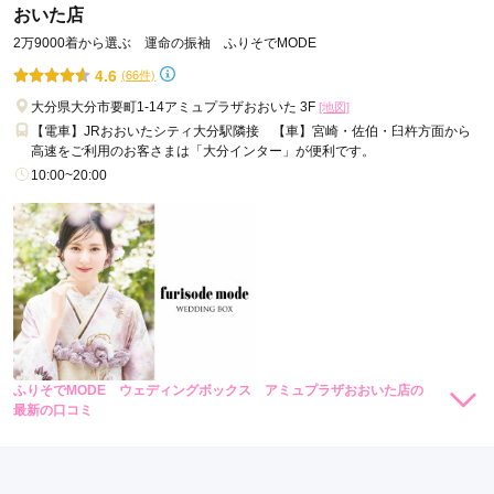
おいた店
2万9000着から選ぶ 運命の振袖 ふりそでMODE
4.6
(66件)
大分県大分市要町1-14アミュプラザおおいた 3F
[地図]
【電車】JRおおいたシティ大分駅隣接 【車】宮崎・佐伯・臼杵方面から
高速をご利用のお客さまは「大分インター」が便利です。
10:00~20:00
ふりそでMODE ウェディングボックス アミュプラザおおいた店の
最新の口コミ
5.0
店内
5
店員
5
振袖選び
5
ご利用金額：
約330,000円