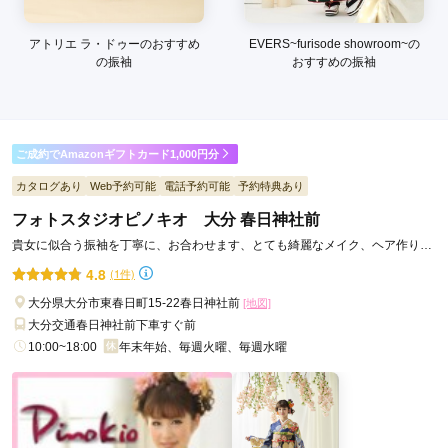
アトリエ ラ・ドゥーのおすすめ
EVERS~furisode showroom~の
の振袖
おすすめの振袖
ご成約でAmazonギフトカード1,000円分
カタログあり
Web予約可能
電話予約可能
予約特典あり
フォトスタジオピノキオ 大分 春日神社前
貴女に似合う振袖を丁寧に、お合わせます、とても綺麗なメイク、ヘア作り、
着付けと写真
4.8
(1件)
大分県大分市東春日町15-22春日神社前
[地図]
大分交通春日神社前下車すぐ前
10:00~18:00
年末年始、毎週火曜、毎週水曜