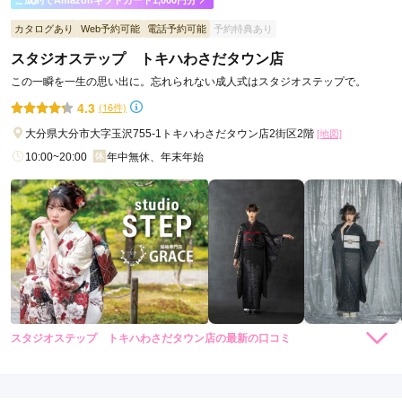
ご利用日：2026年02月
カタログあり
Web予約可能
電話予約可能
予約特典あり
ゆっくりと試着させてもらい

スタジオステップ トキハわさだタウン店
決めれたので良かったです。
この一瞬を一生の思い出に。忘れられない成人式はスタジオステップで。
4.3
(16件)
口コミ公開日：2026年02月24日
ジョイフル恵利 大分店の口コミ・評判をもっと見る
大分県大分市大字玉沢755-1トキハわさだタウン店2街区2階
[地図]
10:00~20:00
年中無休、年末年始
スタジオステップ トキハわさだタウン店の最新の口コミ
4.0
店内
4
店員
4
振袖選び
4
ご利用金額：
約304,000円