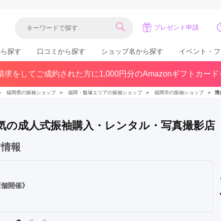
プレゼント申請
から探す
口コミから探す
ショップ名から探す
イベント・フ
求をしてご成約された方に1,000円分のAmazonギフトカー
関東
県(30)
東京都(383)
千葉県(183)
＞
福岡県の振袖ショップ
＞
福岡・飯塚エリアの振袖ショップ
＞
福岡市の振袖ショップ
＞
博
(36)
埼玉県(246)
神奈川県(228)
茨城県(93)
群馬県(57)
栃木県(54)
で人気の成人式振袖購入・レンタル・写真撮影店
北陸
ア情報
石川県(57)
福井県(38)
富山県(37)
(80)
店舗開催》
中国
広島県(87)
岡山県(69)
鳥取県(29)