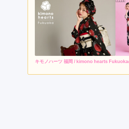
キモノハーツ 福岡 / kimono hearts Fuku
レンタ
ル
4.7
5
店内
4
購入
ご利用金額：
約240,000円
ご
着物選びに時間がかかって
探してくださったので、納
た。
キモノハーツ 福岡 / kimono hearts Fukuo