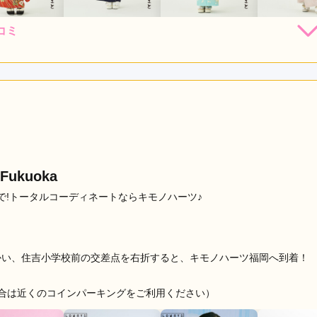
コミ
264,000
231,000
253,000
231,
円~(税
レンタ
円~(税
レンタ
円~(税
レンタ
ル
ル
ル
込)
込)
込)
59,030
426,030
448,030
426,03
店員
5
振袖選び
5
購入
購入
購入
円~(税込)
円~(税込)
円~(税込)
利用目的：
レンタル /
成人式
ご利用日：2026年05月
、とても丁寧にご対応していただきました
口コミ公開日：2026年06月15
もっと見る
Fukuoka
!トータルコーディネートならキモノハーツ♪
向かい、住吉小学校前の交差点を右折すると、キモノハーツ福岡へ到着！
場合は近くのコインパーキングをご利用ください）