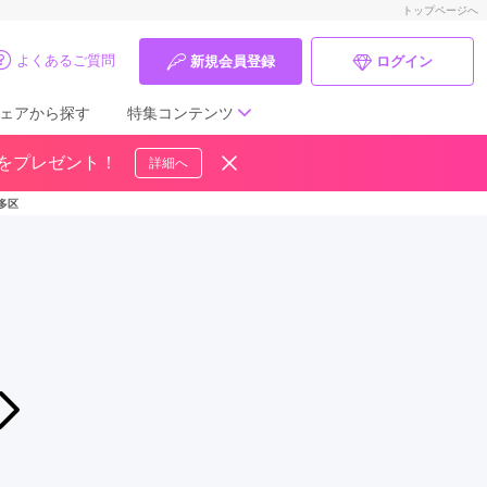
トップページへ
よくあるご質問
新規会員登録
ログイン
ェアから探す
特集コンテンツ
ドをプレゼント！
詳細へ
成人式の前撮り・後撮り特集
多区
ママ振特集
個性的振袖コーディネート特集
成人式レポート
振袖ブランド特集
2026年08月01日〜2026年08月31日
【8月限定】年に一度の 振袖BIG SALE【今だけの超お得が盛りだくさ
口コミ優秀店舗
キモノハーツ 福岡 / kimono hearts Fu...
振袖タイプ診断