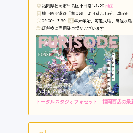
大
福岡県福岡市早良区小田部1-1-26
[地図]
通
地下鉄空港線「室見駅」より徒歩16分、車5分
駅
09:00~17:30
年末年始、毎週火曜、毎週水曜
西
店舗横に専用駐車場がございます
鉄
福
岡
（天
神）
駅
福
間
駅
大
トータルスタジオフォセット 福岡西店の最
橋
駅
5.0
店内
5
橋
ご利用金額：
約50,000円
ご
本
駅
駐車場も広々として、撮影
PR