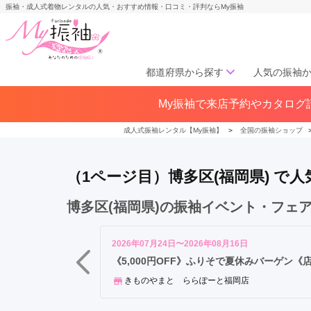
振袖・成人式着物レンタルの人気・おすすめ情報・口コミ・評判ならMy振袖
都道府県から探す
人気の振袖
中
My振袖で来店予約やカタログ請
北海道／東北
央
北海道(141)
青森県(41)
岩手
区
成人式振袖レンタル【My振袖】
＞
全国の振袖ショップ
宮城県(72)
秋田県(29)
山形県
博
福島県(60)
多
（1ページ目）博多区(福岡県) 
区
東
中部
博多区(福岡県)の振袖イベント・フェ
区
愛知県(285)
静岡県(148)
南
岐阜県(85)
三重県(76)
長野県
区
2026年07月24日〜2026年08月16日
山梨県(37)
新潟県(65)
早
《5,000円OFF》ふりそで夏休みバーゲン《
良
きものやまと ららぽーと福岡店
関西
区
西
大阪府(307)
兵庫県(195)