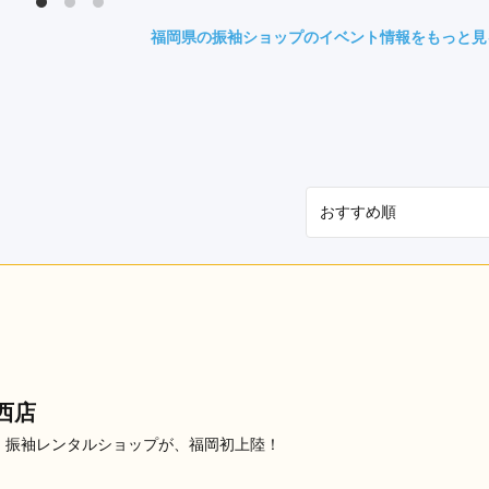
県(52)
島根県(26)
山口県(60)
福岡県の振袖ショップのイベント情報をもっと見
九州／沖縄
(51)
福岡県(160)
熊本県(67)
長崎県(44)
佐賀県(25)
大分県(36)
宮崎県(41)
鹿児島県(31)
沖縄県(40)
西店
・振袖レンタルショップが、福岡初上陸！