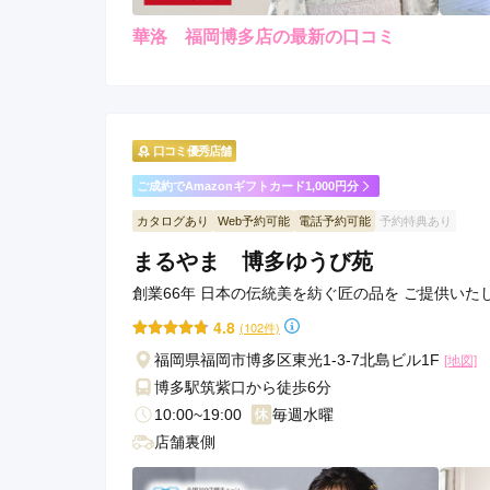
華洛 福岡博多店の最新の口コミ
5.0
店内
5
ご利用金額：
--
ご利用目的：
ありがとうございました。
口コミ優秀店舗
ご成約でAmazonギフトカード1,000円分
華洛 福岡博多店の口コミ・評判をもっと見る
カタログあり
Web予約可能
電話予約可能
予約特典あり
まるやま 博多ゆうび苑
創業66年 日本の伝統美を紡ぐ匠の品を ご提供いた
4.8
(102件)
福岡県福岡市博多区東光1-3-7北島ビル1F
[地図]
博多駅筑紫口から徒歩6分
10:00~19:00
毎週水曜
店舗裏側