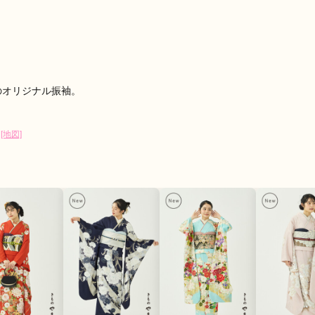
口コミ公開日：2026年06月14
評判をもっと見る
造のオリジナル振袖。
0
[地図]