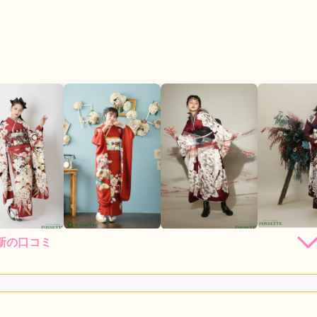
新の口コミ
店員
5
振袖選び
5
撮影
5
利用目的：
写真撮影 /
成人式
ご利用日：2026年06月
の雰囲気もアットホームな感じで、良かったです！