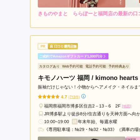
鉄
きものやまと ららぽーと福岡店の最新の口
平
レンタ
ル
5.0
尾
4
店内
5
購入
駅
ご利用金額：
約293,000円
ご
姪
何もわからないところから
浜
PR
口コミ優秀店舗
駅
ご成約でAmazonギフトカード1,000円分
きものやまと ららぽーと福岡店の口コミ・評判を
カタログあり
Web予約可能
電話予約可能
予約特典あり
キモノハーツ 福岡 / kimono hearts 
振袖だけじゃない！小物からヘアメイク・ネイルまで
4.7
(713件)
福岡県福岡市博多区住吉2－13－6 2F
[地図]
JR博多駅より徒歩8分/住吉通りを天神方面へ
10:00~19:00
年末年始、毎週水曜
《専用駐車場：№29・№32・№33》（満車の