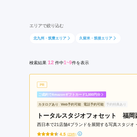
区
京都府(134)
滋賀県(55)
奈良
天
和歌山県(36)
神
エリアで絞り込む
駅
四国
博
北九州・筑豊エリア
久留米・筑後エリア
香川県(44)
徳島県(23)
愛媛県
多
高知県(30)
駅
中
12
1~9
検索結果
件
中
件を表示
洲
川
端
PR
駅
天
ご成約でAmazonギフトカード1,000円分
神
カタログあり
Web予約可能
電話予約可能
予約特典あり
南
トータルスタジオフォセット 福岡
駅
薬
西日本で21店舗4ブランドを展開する写真スタジオ
院
4.5
(23件)