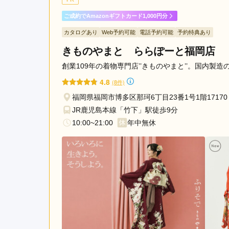
千
ご成約でAmazonギフトカード1,000円分
早
トータルスタジオフォセット 福岡西店の口コミ・
駅
カタログあり
Web予約可能
電話予約可能
予約特典あり
香
きものやまと ららぽーと福岡店
椎
創業109年の着物専門店’’きものやまと’’。国内製
駅
4.8
唐
(8件)
人
福岡県福岡市博多区那珂6丁目23番1号1階1717
町
JR鹿児島本線「竹下」駅徒歩9分
駅
10:00~21:00
年中無休
福
岡
空
港
駅
西
新
駅
西