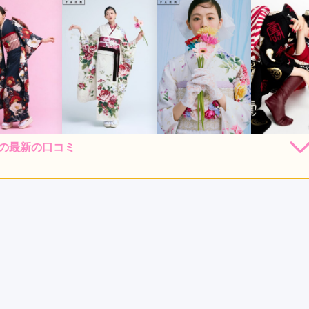
okaの最新の口コミ
248,000
248,000
248,000
184,
円~(税
レンタ
円~(税
レンタ
円~(税
レンタ
ル
ル
ル
込)
込)
込)
30,000
530,000
530,000
382,80
店員
5
振袖選び
5
購入
購入
購入
円~(税込)
円~(税込)
円~(税込)
利用目的：
レンタル /
成人式
ご利用日：2026年07月
しまいましたが、スタッフの方が優しくいろいろな要望に応えて
得して選ぶことができました。とても楽しい時間を過ごせまし
口コミ公開日：2026年07月30
kaの口コミ・評判をもっと見る