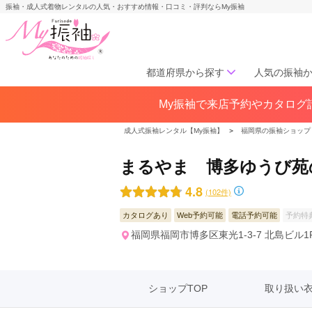
振袖・成人式着物レンタルの人気・おすすめ情報・口コミ・評判ならMy振袖
都道府県から探す
人気の振袖
My振袖で来店予約やカタログ請
北海道／東北
北海道(141)
青森県(41)
岩手
成人式振袖レンタル【My振袖】
＞
福岡県の振袖ショップ
宮城県(72)
秋田県(29)
山形県
福島県(60)
まるやま 博多ゆうび苑
4.8
(102件)
中部
カタログあり
Web予約可能
電話予約可能
予約特
愛知県(285)
静岡県(148)
福岡県福岡市博多区東光1-3-7 北島ビル1
岐阜県(85)
三重県(76)
長野県
山梨県(37)
新潟県(65)
ショップTOP
取り扱い
関西
大阪府(307)
兵庫県(195)