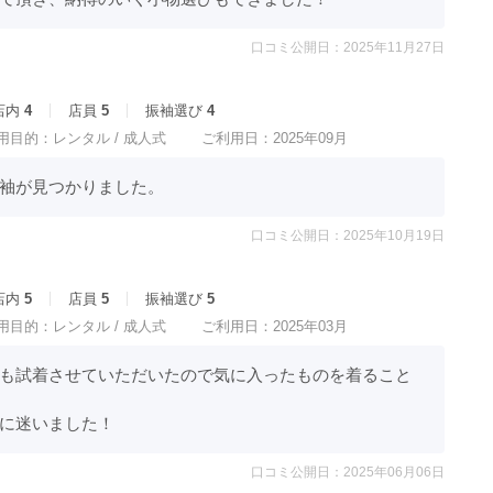
口コミ公開日：2025年11月27日
店内
4
店員
5
振袖選び
4
用目的：
レンタル /
成人式
ご利用日：2025年09月
袖が見つかりました。
口コミ公開日：2025年10月19日
店内
5
店員
5
振袖選び
5
用目的：
レンタル /
成人式
ご利用日：2025年03月
も試着させていただいたので気に入ったものを着ること
に迷いました！
口コミ公開日：2025年06月06日