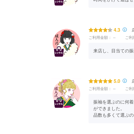
4.3
ご利用金額：
--
ご利
来店し、目当ての振
5.0
ご利用金額：
--
ご利
振袖を選ぶのに何着
ができました。

品数も多くて選ぶの