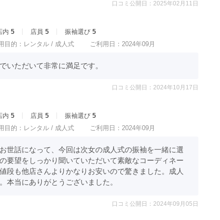
口コミ公開日：2025年02月11日
店内
5
店員
5
振袖選び
5
用目的：
レンタル /
成人式
ご利用日：2024年09月
でいただいて非常に満足です。
口コミ公開日：2024年10月17日
店内
5
店員
5
振袖選び
5
用目的：
レンタル /
成人式
ご利用日：2024年09月
お世話になって、今回は次女の成人式の振袖を一緒に選
の要望をしっかり聞いていただいて素敵なコーディネー
値段も他店さんよりかなりお安いので驚きました。成人
。本当にありがとうございました。
口コミ公開日：2024年09月05日