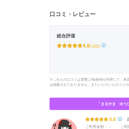
京都府(134)
滋賀県(55)
奈良
口コミ・レビュー
和歌山県(36)
四国
総合評価
香川県(44)
徳島県(23)
愛媛県
4.8
(102件)
高知県(30)
※これらの口コミは実際にMy振袖を利用して、来
は掲載されておりません。またいただいた口コミの
「まるやま ゆう
5.0
ご利用金額：
--
ご利