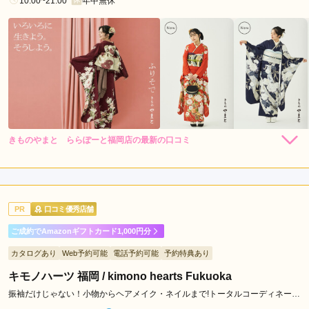
10:00~21:00
年中無休
駅
千
早
駅
香
椎
駅
唐
人
きものやまと ららぽーと福岡店の最新の口コミ
264,000
231,000
レン
円~
レン
円~
タル
タル
町
5.0
(税込)
(税込)
459,030
426,030
購
円~
購
円~
駅
入
入
店内
5
店員
5
振袖選び
5
(税込)
(税込)
福
ご利用金額：
約293,000円
ご利用目的：
レンタル /
成人式
岡
PR
口コミ優秀店舗
ご利用日：2026年05月
空
ご成約でAmazonギフトカード1,000円分
港
何もわからないところから、とても丁寧にご対応していただき
駅
カタログあり
Web予約可能
電話予約可能
予約特典あり
ました
西
キモノハーツ 福岡 / kimono hearts Fukuoka
新
口コミ公開日：2026年06月15日
振袖だけじゃない！小物からヘアメイク・ネイルまで!トータルコーディネート
駅
ならキモノハーツ♪
きものやまと ららぽーと福岡店の口コミ・評判をもっと見る