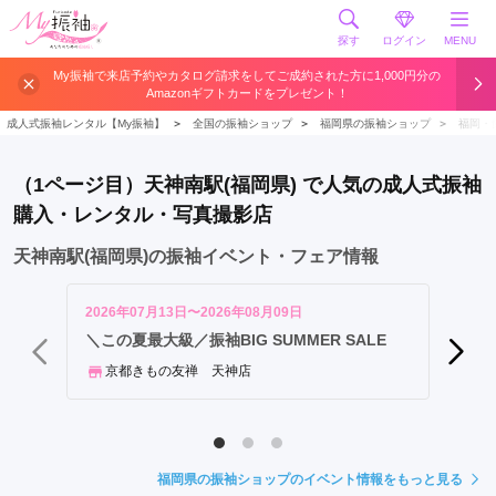
探す
ログイン
MENU
天
My振袖で来店予約やカタログ請求をしてご成約された方に1,000円分の
Amazonギフトカードをプレゼント！
神
駅
成人式振袖レンタル【My振袖】
＞
全国の振袖ショップ
＞
福岡県の振袖ショップ
＞
福岡・
博
多
（1ページ目）天神南駅(福岡県) で人気の成人式振袖
駅
購入・レンタル・写真撮影店
中
洲
天神南駅(福岡県)の振袖イベント・フェア情報
川
端
2026年07月13日〜2026年08月09日
2026年
駅
《5,
＼この夏最大級／振袖BIG SUMMER SALE
舗開催
天
京都きもの友禅 天神店
神
きも
南
駅
薬
福岡県の振袖ショップのイベント情報をもっと見る
院