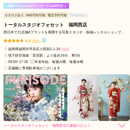
ご成約でAmazonギフトカード1,000円分
着物選びに時間がかかってしまいましたが、スタッフの方が優
カタログあり
Web予約可能
電話予約可能
予約特典あり
しくいろいろな要望に応えて探してくださったので、納得して
選ぶことができました。とても楽しい時間を過ごせました。
トータルスタジオフォセット 福岡西店
西日本で21店舗4ブランドを展開する写真スタジオ・振袖レンタルショップ
が、福岡初上陸！
口コミ公開日：2026年07月30日
4.5
(23件)
キモノハーツ 福岡 / kimono hearts Fukuokaの口コミ・評判をもっと見る
福岡県福岡市早良区小田部1-1-26
[地図]
地下鉄空港線「室見駅」より徒歩16分、車5分
09:00~17:30
年末年始、毎週火曜、毎週水曜
店舗横に専用駐車場がございます
トータルスタジオフォセット 福岡西店の最新の口コミ