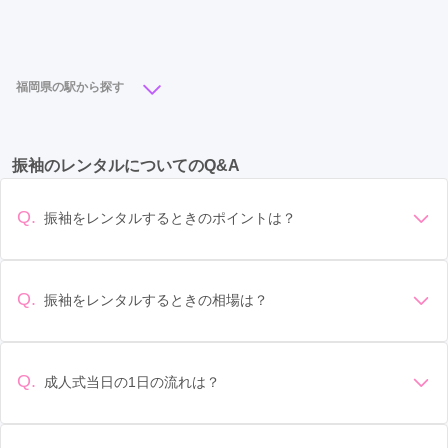
天神駅
(10)
博多駅
(5)
中洲川端駅
(3)
天神南駅
(3)
薬院大通駅
(3)
西鉄福岡（天神）駅
(3)
福岡県の駅から探す
福間駅
(2)
大橋駅
(2)
橋本駅
(2)
千早駅
(1)
小倉駅
(12)
天神駅
(10)
博多駅
(5)
香椎駅
(1)
唐人町駅
(1)
福岡空港駅
(1)
振袖のレンタルについてのQ&A
西鉄久留米駅
(4)
筑前前原駅
(3)
黒崎駅
(3)
西新駅
(1)
西鉄平尾駅
(1)
姪浜駅
(1)
天神南駅
(3)
薬院大通駅
(3)
平和通駅
(3)
Q.
振袖をレンタルするときのポイントは？
西鉄福岡（天神）駅
(3)
中洲川端駅
(3)
下曽根駅
(3)
デザイン: 好きな色や柄など自分の好みで選ぶ場合や、成人式
の会場の雰囲気に合わせてデザインを選ぶ場合などがありま
春日駅
(2)
本城駅
(2)
橋本駅
(2)
西小倉駅
(2)
す。 サイズ選び: 自分の体型に合ったサイズを選ぶことが大切
Q.
振袖をレンタルするときの相場は？
大橋駅
(2)
春日原駅
(2)
福間駅
(2)
大野城駅
(2)
です。事前に試着をし、必要であればサイズ調整をお願いす
振袖のレンタル相場は店舗や地域、デザインによって異なり
ることもあります。 価格: 予算に合わせてプランを選ぶことが
行橋駅
(1)
花畑駅
(1)
大牟田駅
(1)
ますが、一般的には10万円から30万円程度が相場とされてい
できます。また、プランやレンタル料金に含まれるもの（小
ます。 高級なものやブランド物になると、それ以上の価格に
物や帯、草履など）を確認しましょう。 期間: レンタル期間や
Q.
成人式当日の1日の流れは？
西鉄二日市駅
(1)
天拝山駅
(1)
姪浜駅
(1)
なることもあります。具体的な価格はMy振袖でプランをご確
返却のルールをしっかり確認しておく必要があります。 お店
準備: 着付け、ヘアメイクの予約はほとんどの場合が先着順の
認いただくか、店舗に問い合わせてみてください。
香椎駅
選び: 評判や口コミを事前にチェックして、信頼できるお店を
(1)
千早駅
(1)
西鉄平尾駅
(1)
西新駅
(1)
場合で、早朝からスタートする場合も多いです。 成人式: 一般
選びましょう。