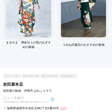
まるやま 博多ゆうび苑のおすす
うめね呉服店のおすすめの振袖
めの振袖
カタログあり
Web予約可能
電話予約可能
予約特典あり
岩田屋本店
岩田屋の振袖 伊勢丹 はれふりそで
口コミ準備中
(My振袖経由の成約者のみ投稿できます)
福岡県福岡市中央区天神2丁目5番35号
[地図]