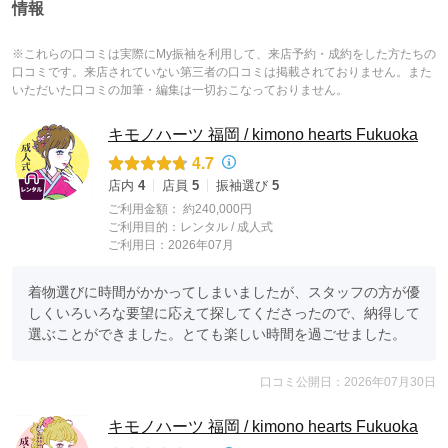
情報
※これらの口コミは実際にMy振袖を利用して、来店予約・成約をした方たちの
口コミです。来店されていない第三者の口コミは掲載されておりません。また
いただいた口コミの加筆・編集は一切おこなっておりません。
キモノハーツ 福岡 / kimono hearts Fukuoka
4.7
店内
4
店員
5
振袖選び
5
ご利用金額：
約240,000円
ご利用目的：
レンタル /
成人式
ご利用日：2026年07月
着物選びに時間がかかってしまいましたが、スタッフの方が優
しくいろいろな要望に応えて探してくださったので、納得して
選ぶことができました。とても楽しい時間を過ごせました。
口コミ公開日：2026年07月30日
キモノハーツ 福岡 / kimono hearts Fukuoka