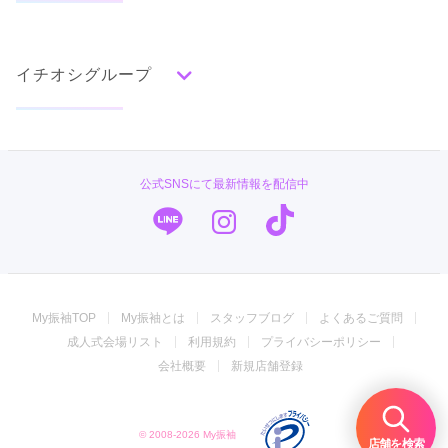
色別ランキング
イベント・フェアから探す
口コミ一覧
赤
成人式の前撮り・後撮り特集
朱
ベージュ
ピンク
オレンジ
黄
緑
水色
青
紺
紫
茶
ゴールド
シルバー
イチオシグループ
ママ振特集
グレー
黒
白
その他
個性的振袖コーディネート特集
PLUM
タイプ別ランキング
成人式レポート
古典
エレガント
キュート
クール
グラマラス
#振袖gram
振袖ブランド特集
公式SNSにて最新情報を配信中
レトロ
TAKAZEN
口コミ優秀店舗
キモノハーツ／kimono hearts
振袖タイプ診断
柄別ランキング
振袖専門店 オンディーヌ
無地
花
桜
梅
菊
松
竹
牡丹
バラ
椿
My振袖TOP
My振袖とは
スタッフブログ
よくあるご質問
百合
橘
蝶
鶴
松竹梅
扇面
車
華籠
ジョイフル恵利
成人式会場リスト
利用規約
プライバシーポリシー
熨斗
宝尽
波
雪輪
雲取り
道長取り
矢絣
振袖専門店 一蔵
会社概要
新規店舗登録
幾何学
市松
縞
その他
うめおか
© 2008-2026 My振袖
振袖館COCOL
店舗を検索