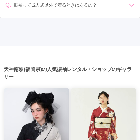
福岡空港駅
(1)
唐人町駅
(1)
的に午前中に成人式が行わる場合が多いですが、午前午後で
Q.
振袖って成人式以外で着るときはあるの？
二部制の地域もあるため、自分の市町村を確認しましょう。
はい、成人式以外でも振袖を着る機会はあります。例えば、
写真撮影: 成人式の後、家族や友人との記念撮影を行うことが
家族や友人の結婚式、卒業式、初詣などがあります。 成人式
多いです。 帰宅: 帰宅後、振袖から着替えます。振袖は当日返
以外での振袖の着用は、華やかな場に適しており、伝統的な
却せず、後日お店に返却しに行く場合が多いです。 同窓会: 成
日本の美しさを表現することができます。
人式当日に同窓会が行われる場合が多いです。 二次会: 同窓会
後、友人たちとの二次会や三次会を楽しむ人もいます。
天神南駅(福岡県)の人気振袖レンタル・ショップのギャラ
リー