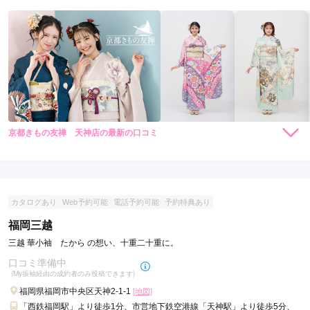
京都きもの友禅 天神店の最新の口コミ
528,000
319,000
レン
円~
レン
円~
タル
タル
4.3
(税込)
(税込)
594,000
385,000
購
円~
購
円~
入
入
店内
4
店員
5
振袖選び
4
(税込)
(税込)
ご利用金額：
約210,000円
ご利用目的：
レンタル /
成人式
カタログあり
Web予約可能
電話予約可能
予約特典あり
ご利用日：2025年03月
福岡三越
スタッフの方がとても親切でフレンドリーでした。
三越 華小袖 たから の想い、十重二十重に。
口コミ準備中
口コミ公開日：2025年04月18日
(My振袖経由の成約者のみ投稿できます)
京都きもの友禅 天神店の口コミ・評判をもっと見る
福岡県福岡市中央区天神2-1-1
[地図]
「西鉄福岡駅」より徒歩1分、市営地下鉄空港線「天神駅」より徒歩5分、