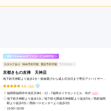
5.0
店内
5
店員
5
振袖選び
5
撮影
5
ご利用金額：
約50,000円
ご利用目的：
写真撮影 /
成人式
ご利用日：2026年06月
駐車場も広々として、撮影の雰囲気もアットホームな感じで、
良かったです！
口コミ公開日：2026年06月14日
ご成約でAmazonギフトカード1,000円分
トータルスタジオフォセット 福岡西店の口コミ・評判をもっと見る
カタログあり
Web予約可能
電話予約可能
予約特典あり
京都きもの友禅 天神店
地下鉄天神駅より徒歩1分！振袖選びから成人式当日まで専任アドバイザーが
フルサポートします！
4.6
(76件)
福岡県福岡市中央区天神1－12－7福岡ダイヤモンドビル B1F
[地図]
地下鉄天神駅より徒歩1分／地下鉄七隈線天神南駅より徒歩5分／西鉄福岡
駅より徒歩3分／西鉄バスセンターより徒歩3分
10:00~18:00