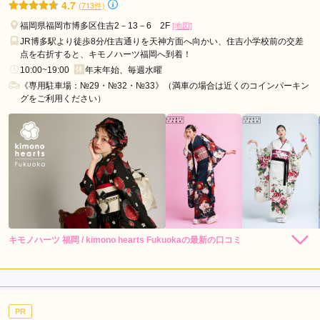
4.7
(713件)
西
福岡県福岡市博多区住吉2－13－6 2F
[地図]
鉄
JR博多駅より徒歩8分/住吉通りを天神方面へ向かい、住吉小学校前の交差
平
点を右折すると、キモノハーツ福岡へ到着！
尾
10:00~19:00
年末年始、毎週水曜
駅
《専用駐車場：№29・№32・№33》（満車の場合は近くのコインパーキン
姪
グをご利用ください）
浜
駅
キモノハーツ 福岡 / kimono hearts Fukuokaの最新の口コミ
248,000
248,000
レン
円~
レン
円~
タル
タル
4.7
(税込)
(税込)
530,000
530,000
購
円~
購
円~
入
入
店内
4
店員
5
振袖選び
5
(税込)
(税込)
ご利用金額：
約240,000円
ご利用目的：
レンタル /
成人式
PR
ご利用日：2026年07月