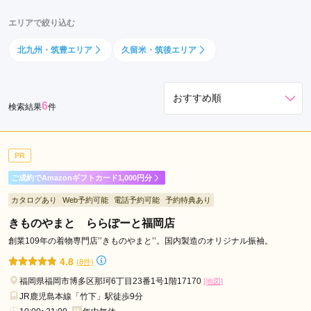
大
エリアで絞り込む
通
駅
北九州・筑豊エリア
久留米・筑後エリア
西
鉄
福
6
検索結果
件
岡
（天
神）
PR
駅
ご成約でAmazonギフトカード1,000円分
福
間
カタログあり
Web予約可能
電話予約可能
予約特典あり
駅
きものやまと ららぽーと福岡店
大
創業109年の着物専門店’’きものやまと’’。国内製造のオリジナル振袖。
橋
4.8
(8件)
駅
福岡県福岡市博多区那珂6丁目23番1号1階17170
橋
[地図]
JR鹿児島本線「竹下」駅徒歩9分
本