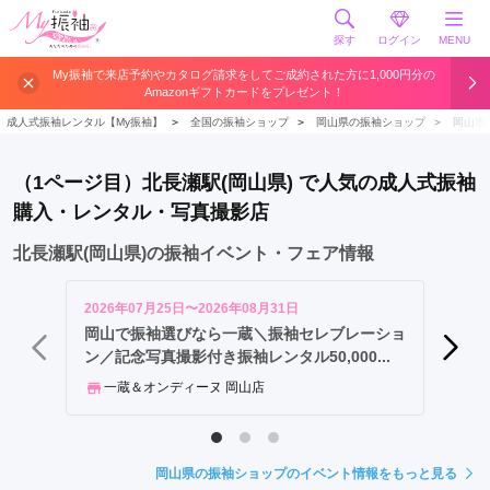
探す
ログイン
MENU
岡
My振袖で来店予約やカタログ請求をしてご成約された方に1,000円分の
Amazonギフトカードをプレゼント！
山
駅
成人式振袖レンタル【My振袖】
＞
全国の振袖ショップ
＞
岡山県の振袖ショップ
＞
岡山市
北
長
（1ページ目）北長瀬駅(岡山県) で人気の成人式振袖
瀬
購入・レンタル・写真撮影店
駅
大
北長瀬駅(岡山県)の振袖イベント・フェア情報
元
駅
2026年07月25日〜2026年08月31日
2026年
城
岡山で振袖選びなら一蔵＼振袖セレブレーショ
ウィズ
ン／記念写真撮影付き振袖レンタル50,000...
ランド
下
駅
一蔵＆オンディーヌ 岡山店
ウィ
郵
便
局
岡山県の振袖ショップのイベント情報をもっと見る
前