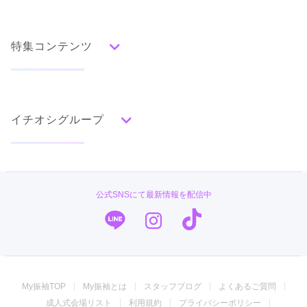
人気の振袖から探す
みんなの振袖ランキングトップ
特集コンテンツ
口コミから探す
色別ランキング
イベント・フェアから探す
口コミ一覧
赤
成人式の前撮り・後撮り特集
朱
ベージュ
ピンク
オレンジ
黄
緑
水色
青
紺
紫
茶
ゴールド
シルバー
イチオシグループ
ママ振特集
グレー
黒
白
その他
個性的振袖コーディネート特集
TAKAZEN
タイプ別ランキング
成人式レポート
古典
エレガント
キュート
クール
グラマラス
PLUM
振袖ブランド特集
公式SNSにて最新情報を配信中
レトロ
キモノハーツ／kimono hearts
口コミ優秀店舗
振袖専門店 オンディーヌ
振袖タイプ診断
柄別ランキング
振袖館COCOL
無地
花
桜
梅
菊
松
竹
牡丹
バラ
椿
My振袖TOP
My振袖とは
スタッフブログ
よくあるご質問
百合
橘
蝶
鶴
松竹梅
扇面
車
華籠
振袖専門店 一蔵
成人式会場リスト
利用規約
プライバシーポリシー
熨斗
宝尽
波
雪輪
雲取り
道長取り
矢絣