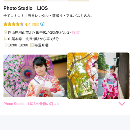
写真が込み3点ついていたのがよかったです。
Photo Studio LIOS
全てコミコミ！当日レンタル・前撮り・アルバムも込み。
口コミ公開日：2026年05月28日
4.4
(3件)
京呉服 好一 岡山店の口コミ・評判をもっと見る
岡山県岡山市北区田中617-20MKビル 2F
[地図]
山陽本線 北長瀬駅から車で5分
10:00~18:00
毎週月曜
Photo Studio LIOSの最新の口コミ
4.0
店内
4
店員
4
ご利用金額：
約207,000円
ご利用目的：
レンタル /
成人式