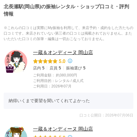
北長瀬駅(岡山県)の振袖レンタル・ショップ口コミ・評判
情報
※これらの口コミは実際にMy振袖を利用して、来店予約・成約をした方たちの
口コミです。来店されていない第三者の口コミは掲載されておりません。また
いただいた口コミの加筆・編集は一切おこなっておりません。
一蔵＆オンディーヌ 岡山店
5.0
店内
5
店員
5
振袖選び
5
ご利用金額：
約380,000円
ご利用目的：
レンタル /
成人式
ご利用日：2026年07月
納得いくまで要望を聞いてくれてよかった
口コミ公開日：2026年07月06日
一蔵＆オンディーヌ 岡山店