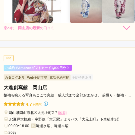
京べに 岡山店の最新の口コミ
5.0
店内
5
店員
5
振袖選び
5
ご利用金額：
約275,000円
ご利用目的：
レンタル /
成人式
PR
ご利用日：2026年06月
ご成約でAmazonギフトカード1,000円分
キツすぎず、形が崩れないように上手に着付けしてくれまし
カタログあり
Web予約可能
電話予約可能
予約特典あり
た。気分が悪くなる事も無く、良かったです。スタッフの方の
対応も良く、私の意見と母の意見を汲み取って着物を選んでく
大進創寫舘 岡山店
ださったり、会話しながら楽しく着物を選ぶことができまし
振袖も映える写真もここで完結！成人式まで全部おまかせ。 前撮り・振袖・当
た。
日支度まで安心一貫サポート
4.7
(60件)
岡山県岡山市北区大元上町2-7
[地図]
口コミ公開日：2026年07月01日
JR瀬戸大橋線・宇野線「大元駅」よりバス「大元上町」下車徒歩3分
京べに 岡山店の口コミ・評判をもっと見る
09:00~18:00
毎週水曜、毎週木曜
20台