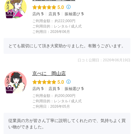
5.0
店内
5
店員
5
振袖選び
5
ご利用金額：
約222,000円
ご利用目的：
レンタル /
成人式
ご利用日：2026年06月
とても親切にして頂き大変助かりました。有難うございます。
口コミ公開日：2026年06月19日
京べに 岡山店
5.0
店内
5
店員
5
振袖選び
5
ご利用金額：
約200,000円
ご利用目的：
レンタル /
成人式
ご利用日：2026年05月
従業員の方が皆さん丁寧に説明してくれたので、気持ちよく買
い物ができました。