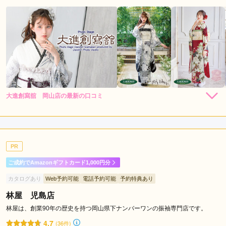
大進創寫舘 岡山店の最新の口コミ
5.0
店内
5
店員
5
振袖選び
5
ご利用金額：
約222,000円
ご利用目的：
レンタル /
成人式
PR
ご利用日：2026年06月
ご成約でAmazonギフトカード1,000円分
とても親切にして頂き大変助かりました。有難うございます。
カタログあり
Web予約可能
電話予約可能
予約特典あり
林屋 児島店
口コミ公開日：2026年06月19日
大進創寫舘 岡山店の口コミ・評判をもっと見る
林屋は、創業90年の歴史を持つ岡山県下ナンバーワンの振袖専門店です。
4.7
(36件)