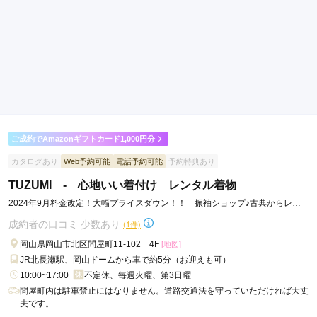
店内
5
店員
5
振袖選び
5
(税込)
(税込)
ご利用金額：
約380,000円
ご利用目的：
レンタル /
成人式
ご利用日：2026年07月
納得いくまで要望を聞いてくれてよかった
口コミ公開日：2026年07月06日
一蔵＆オンディーヌ 岡山店の口コミ・評判をもっと見る
ご成約でAmazonギフトカード1,000円分
カタログあり
Web予約可能
電話予約可能
予約特典あり
TUZUMI - 心地いい着付け レンタル着物
2024年9月料金改定！大幅プライスダウン！！ 振袖ショップ♪古典からレト
ロまで充実★
成約者の口コミ 少数あり
(1件)
岡山県岡山市北区問屋町11-102 4F
[地図]
JR北長瀬駅、岡山ドームから車で約5分（お迎えも可）
10:00~17:00
不定休、毎週火曜、第3日曜
問屋町内は駐車禁止にはなりません。道路交通法を守っていただければ大丈
夫です。