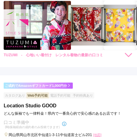
TUZUMI - 心地いい着付け レンタル着物の最新の口コミ
5.0
店内
5
店員
5
振袖選び
5
ご利用金額：
--
ご利用目的：
レンタル /
成人式
ご成約でAmazonギフトカード1,000円分
ご利用日：2017年06月
カタログあり
Web予約可能
電話予約可能
予約特典あり
ゆっくりと選ぶことが出来ました。

Location Studio GOOD
また、当日の着付けの時間も良い時間帯で

どんな振袖でも一律料金！県内で一番良心的で安心感のあるお店です！
良かったです。
口コミ準備中
(My振袖経由の成約者のみ投稿できます)
口コミ公開日：2017年06月21日
岡山県岡山市北区中仙道1-3-11中仙道富士ビル201
[地図]
TUZUMI - 心地いい着付け レンタル着物の口コミ・評判をもっと見る