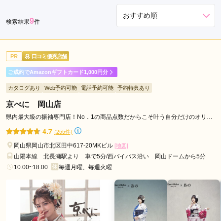
駅
9
検索結果
件
PR
口コミ優秀店舗
ご成約でAmazonギフトカード1,000円分
カタログあり
Web予約可能
電話予約可能
予約特典あり
京べに 岡山店
県内最大級の振袖専門店！No．1の商品点数だからこそ叶う自分だけのオリジ
ナルStyle☆
4.7
(255件)
岡山県岡山市北区田中617-20MKビル
[地図]
山陽本線 北長瀬駅より 車で5分/西バイパス沿い 岡山ドームから5分
10:00~18:00
毎週月曜、毎週火曜