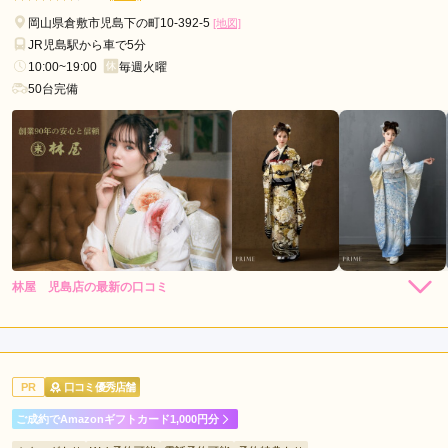
岡山県倉敷市児島下の町10-392-5
[地図]
JR児島駅から車で5分
10:00~19:00
毎週火曜
50台完備
林屋 児島店の最新の口コミ
4.0
店内
4
店員
4
振袖選び
4
ご利用金額：
--
ご利用目的：
購入 /
成人式
PR
口コミ優秀店舗
ご利用日：2026年05月
ご成約でAmazonギフトカード1,000円分
初めて利用したが店員さんの感じがとても良かった⭐︎