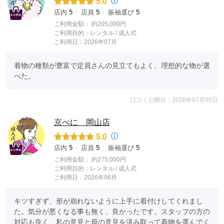
5.0
店内
5
店員
5
振袖選び
5
ご利用金額：
約205,000円
ご利用目的：
レンタル /
成人式
ご利用日：2026年07月
着物の種類が豊富で定員さんの見立てもよく、理想的な物が選
べた。
口コミ公開日：2026年07月05日
京べに 岡山店
5.0
店内
5
店員
5
振袖選び
5
ご利用金額：
約275,000円
ご利用目的：
レンタル /
成人式
ご利用日：2026年06月
キツすぎず、形が崩れないように上手に着付けしてくれまし
た。気分が悪くなる事も無く、良かったです。スタッフの方の
対応も良く、私の意見と母の意見を汲み取って着物を選んでく