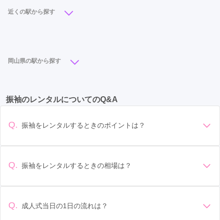
ご利用日：2021年06月
近くの駅から探す
スタッフさんも優しく、気に入った振袖が見つかりました。
岡山駅
(12)
北長瀬駅
(6)
大元駅
(2)
城下駅
(1)
郵便局前駅
(1)
口コミ公開日：2021年06月16日
岡山県の駅から探す
Photo Studio LIOSの口コミ・評判をもっと見る
岡山駅
(12)
倉敷駅
(8)
北長瀬駅
(6)
児島駅
(2)
振袖のレンタルについてのQ&A
新倉敷駅
(2)
大元駅
(2)
東津山駅
(2)
邑久駅
(2)
城下駅
(1)
郵便局前駅
(1)
Q.
振袖をレンタルするときのポイントは？
デザイン: 好きな色や柄など自分の好みで選ぶ場合や、成人式
の会場の雰囲気に合わせてデザインを選ぶ場合などがありま
す。 サイズ選び: 自分の体型に合ったサイズを選ぶことが大切
Q.
振袖をレンタルするときの相場は？
です。事前に試着をし、必要であればサイズ調整をお願いす
振袖のレンタル相場は店舗や地域、デザインによって異なり
ることもあります。 価格: 予算に合わせてプランを選ぶことが
ますが、一般的には10万円から30万円程度が相場とされてい
できます。また、プランやレンタル料金に含まれるもの（小
ます。 高級なものやブランド物になると、それ以上の価格に
物や帯、草履など）を確認しましょう。 期間: レンタル期間や
Q.
成人式当日の1日の流れは？
なることもあります。具体的な価格はMy振袖でプランをご確
返却のルールをしっかり確認しておく必要があります。 お店