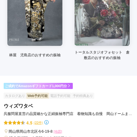
トータルスタジオフォセット 倉
林屋 児島店のおすすめの振袖
敷店のおすすめの振袖
ご成約でAmazonギフトカード1,000円分
カタログあり
Web予約可能
電話予約可能
予約特典あり
ウィズワタベ
呉服問屋直営の品質確かな正絹振袖専門店 着物知識も自慢 岡山ドームまで
車で５分 口コミだけで３８年
4.5
(22件)
岡山県岡山市北区今6-19-8
[地図]