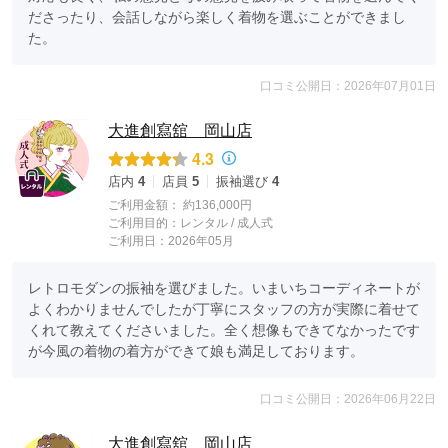
ださったり、会話しながら楽しく着物を選ぶことができまし
た。
口コミ公開日：2026年07月01日
大進創寫舘 岡山店
4.3
店内
4
店員
5
振袖選び
4
ご利用金額：
約136,000円
ご利用目的：
レンタル /
成人式
ご利用日：2026年05月
レトロモダンの振袖を選びました。いまいちコーディネートが
よくわかりませんでしたが丁寧にスタッフの方が実際に着せて
くれて教えてくださいました。全く想像もできてなかったです
が今風の着物の着方ができて娘も満足しております。
口コミ公開日：2026年06月22日
大進創寫舘 岡山店