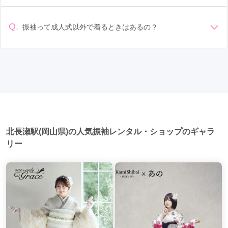
準備: 着付け、ヘアメイクの予約はほとんどの場合が先着順の
認いただくか、店舗に問い合わせてみてください。
選び: 評判や口コミを事前にチェックして、信頼できるお店を
場合で、早朝からスタートする場合も多いです。 成人式: 一般
選びましょう。
的に午前中に成人式が行わる場合が多いですが、午前午後で
Q.
振袖って成人式以外で着るときはあるの？
二部制の地域もあるため、自分の市町村を確認しましょう。
はい、成人式以外でも振袖を着る機会はあります。例えば、
写真撮影: 成人式の後、家族や友人との記念撮影を行うことが
家族や友人の結婚式、卒業式、初詣などがあります。 成人式
多いです。 帰宅: 帰宅後、振袖から着替えます。振袖は当日返
以外での振袖の着用は、華やかな場に適しており、伝統的な
却せず、後日お店に返却しに行く場合が多いです。 同窓会: 成
日本の美しさを表現することができます。
人式当日に同窓会が行われる場合が多いです。 二次会: 同窓会
後、友人たちとの二次会や三次会を楽しむ人もいます。
北長瀬駅(岡山県)の人気振袖レンタル・ショップのギャラ
リー