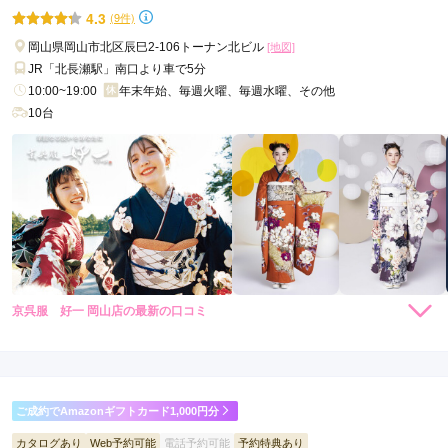
4.3
(9件)
口コミ公開日：2026年02月24日
ウィズワタベの口コミ・評判をもっと見る
岡山県岡山市北区辰巳2-106トーナン北ビル
[地図]
JR「北長瀬駅」南口より車で5分
10:00~19:00
年末年始、毎週火曜、毎週水曜、その他
10台
京呉服 好一 岡山店の最新の口コミ
4.0
店内
4
店員
4
振袖選び
4
ご利用金額：
約350,000円
ご利用目的：
レンタル /
成人式
ご成約でAmazonギフトカード1,000円分
ご利用日：2026年05月
カタログあり
Web予約可能
電話予約可能
予約特典あり