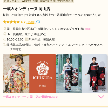
カタログあり
Web予約可能
電話予約可能
予約特典あり
一蔵＆オンディーヌ 岡山店
口コミ公開日：2026年05月07日
林屋 児島店の口コミ・評判をもっと見る
振袖・小物合わせて常時1,000点以上の一蔵 岡山店でアナタのお気に入りがき
っと見つかる♥
4.7
(166件)
岡山県岡山市北区本町3-6岡山ワシントンホテルプラザ11階
[地図]
JR「岡山駅」東口より徒歩5分
10:00~19:00
年末年始、毎週火曜
提携駐車場2時間まで無料 ・服部パーキング ・Qパーキング ・ペガサスパ
ーク本町北
一蔵＆オンディーヌ 岡山店の最新の口コミ
198,000
148,000
レン
円~
レン
円~
タル
タル
5.0
(税込)
(税込)
348,000
298,000
購
円~
購
円~
入
入