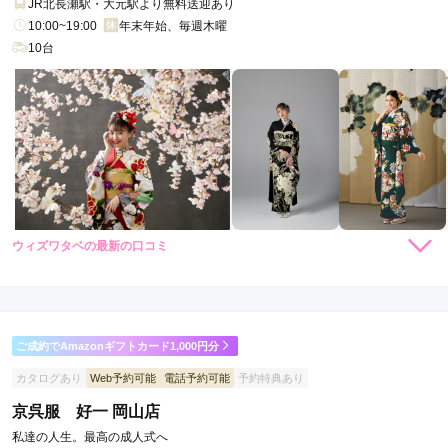
JR北長瀬駅・大元駅より無料送迎あり
10:00~19:00
年末年始、毎週木曜
10台
ウィズワタベの最新の口コミ
4.7
店内
4
店員
5
振袖選び
5
ご利用金額：
約210,000円
ご利用目的：
レンタル /
成人式
ご成約でAmazonギフトカード1,000円分
ご利用日：2026年02月
カタログあり
Web予約可能
電話予約可能
予約特典あり
一発目からドンピシャでかわいい振袖の候補を出してもらえて
京呉服 好一 岡山店
小物も可愛くしてもらえて大満足です！
私達の人生。最高の成人式へ