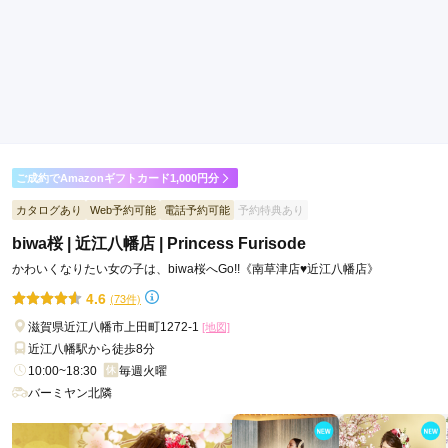
ご利用金額：
約170,000円
ご利用目的：
レンタル /
成人式
ご利用日：2026年02月
丁寧に対応いただき満足しています。
口コミ公開日：2026年06月28日
花てまり 南草津店の口コミ・評判をもっと見る
ご成約でAmazonギフトカード1,000円分
カタログあり
Web予約可能
電話予約可能
予約特典あり
biwa桜 | 近江八幡店 | Princess Furisode
かわいくなりたい女の子は、biwa桜へGo!!《南草津店♥近江八幡店》
4.6
(73件)
滋賀県近江八幡市上田町1272-1
[地図]
近江八幡駅から徒歩8分
10:00~18:30
毎週火曜
バーミヤン北隣