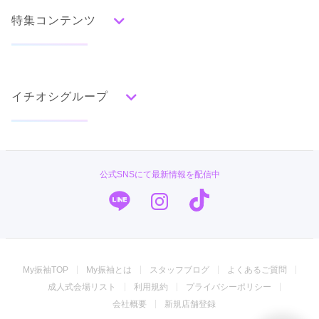
みんなの振袖ランキングトップ
特集コンテンツ
口コミから探す
色別ランキング
イベント・フェアから探す
口コミ一覧
赤
成人式の前撮り・後撮り特集
朱
ベージュ
ピンク
オレンジ
黄
緑
水色
青
紺
紫
茶
ゴールド
シルバー
イチオシグループ
ママ振特集
グレー
黒
白
その他
個性的振袖コーディネート特集
PLUM
タイプ別ランキング
成人式レポート
古典
エレガント
キュート
クール
グラマラス
#振袖gram
振袖ブランド特集
公式SNSにて最新情報を配信中
レトロ
TAKAZEN
口コミ優秀店舗
キモノハーツ／kimono hearts
振袖タイプ診断
柄別ランキング
振袖専門店 オンディーヌ
無地
花
桜
梅
菊
松
竹
牡丹
バラ
椿
My振袖TOP
My振袖とは
スタッフブログ
よくあるご質問
百合
橘
蝶
鶴
松竹梅
扇面
車
華籠
ジョイフル恵利
成人式会場リスト
利用規約
プライバシーポリシー
熨斗
宝尽
波
雪輪
雲取り
道長取り
矢絣
振袖専門店 一蔵
会社概要
新規店舗登録
幾何学
市松
縞
その他