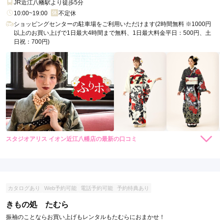
JR近江八幡駅より徒歩5分
10:00~19:00
不定休
ショッピングセンターの駐車場をご利用いただけます(2時間無料 ※1000円
以上のお買い上げで1日最大4時間まで無料、1日最大料金平日：500円、土
日祝：700円)
スタジオアリス イオン近江八幡店の最新の口コミ
5.0
店内
5
店員
5
振袖選び
5
ご利用金額：
約110,000円
ご利用目的：
レンタル /
その他
カタログあり
Web予約可能
電話予約可能
予約特典あり
ご利用日：2022年01月
きもの処 たむら
とても親切にご対応いただきました。
振袖のことならお買い上げもレンタルもたむらにおまかせ！