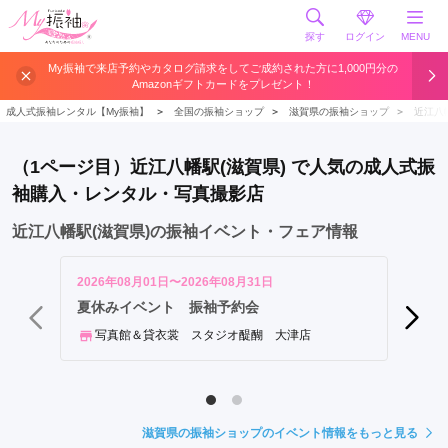
探す
ログイン
MENU
近
My振袖で来店予約やカタログ請求をしてご成約された方に1,000円分の
Amazonギフトカードをプレゼント！
江
八
成人式振袖レンタル【My振袖】
＞
全国の振袖ショップ
＞
滋賀県の振袖ショップ
＞
近江八
幡
駅
（1ページ目）近江八幡駅(滋賀県) で人気の成人式振
袖購入・レンタル・写真撮影店
近江八幡駅(滋賀県)の振袖イベント・フェア情報
2026年08月01日〜2026年08月31日
2026年
創業3
夏休みイベント 振袖予約会
めっせ
写真館＆貸衣裳 スタジオ醍醐 大津店
写真
滋賀県の振袖ショップのイベント情報をもっと見る