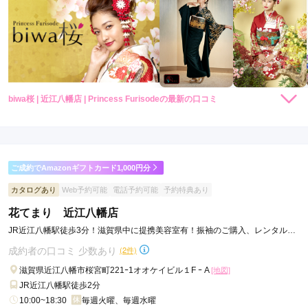
biwa桜 | 近江八幡店 | Princess Furisodeの最新の口コミ
4.0
店内
4
店員
4
振袖選び
4
ご利用金額：
約260,000円
ご利用目的：
レンタル /
成人式
ご成約でAmazonギフトカード1,000円分
ご利用日：2026年06月
カタログあり
Web予約可能
電話予約可能
予約特典あり
丁寧で分かりやすかった。細かいところまで自分好みにできて
花てまり 近江八幡店
楽しかった。
JR近江八幡駅徒歩3分！滋賀県中に提携美容室有！振袖のご購入、レンタルな
どは花てまり・近江八幡店へ！
成約者の口コミ 少数あり
(2件)
口コミ公開日：2026年07月23日
biwa桜 | 近江八幡店 | Princess Furisodeの口コミ・評判をもっと見る
滋賀県近江八幡市桜宮町221ｰ1オオケイビル１F ｰ A
[地図]
JR近江八幡駅徒歩2分
10:00~18:30
毎週火曜、毎週水曜