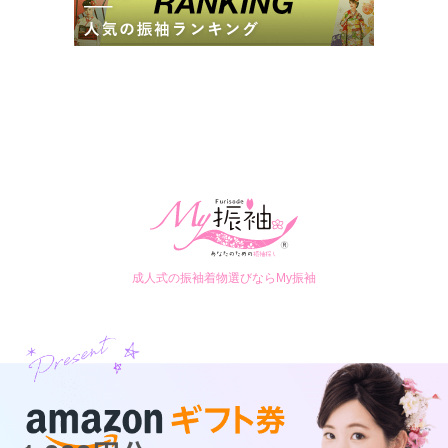
成人式の振袖着物選びならMy振袖