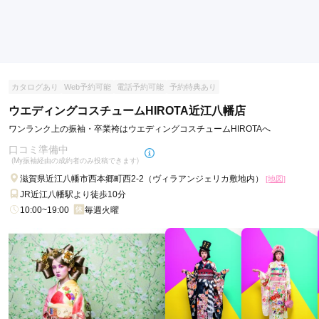
カタログあり
Web予約可能
電話予約可能
予約特典あり
ウエディングコスチュームHIROTA近江八幡店
ワンランク上の振袖・卒業袴はウエディングコスチュームHIROTAへ
口コミ準備中
(My振袖経由の成約者のみ投稿できます)
滋賀県近江八幡市西本郷町西2-2（ヴィラアンジェリカ敷地内）
[地図]
JR近江八幡駅より徒歩10分
10:00~19:00
毎週火曜