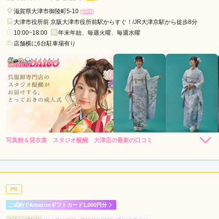
滋賀県大津市御陵町5-10
[地図]
大津市役所前 京阪大津市役所前駅からすぐ！/JR大津京駅から徒歩8分
10:00~18:00
年末年始、毎週火曜、毎週水曜
店舗横に6台駐車場有り
写真館＆貸衣裳 スタジオ醍醐 大津店の最新の口コミ
440,000
396,000
レン
円~
レン
円~
タル
タル
4.7
(税込)
(税込)
858,000
748,000
購
円~
購
円~
入
入
店内
5
店員
4
振袖選び
5
(税込)
(税込)
ご利用金額：
約438,000円
ご利用目的：
購入 /
成人式
PR
ご利用日：2026年01月
ご成約でAmazonギフトカード1,000円分
着物選びの際にスタッフさんにとても丁寧な対応をしていただ