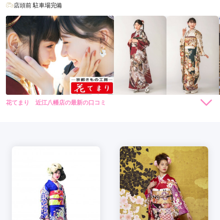
店頭前 駐車場完備
花てまり 近江八幡店の最新の口コミ
294,800
272,800
レン
円~
レン
円~
タル
タル
4.3
(税込)
(税込)
528,000
418,000
購
円~
購
円~
入
入
店内
4
店員
5
振袖選び
4
(税込)
(税込)
ご利用金額：
約249,000円
ご利用目的：
レンタル /
成人式
ご利用日：2025年10月
持ち込み振袖かレンタル振袖か迷っていたのですがお店の方が
丁寧な接客をしてくださり、色々提案してもらえたので納得の
いく振袖を選ぶことが出来ました。