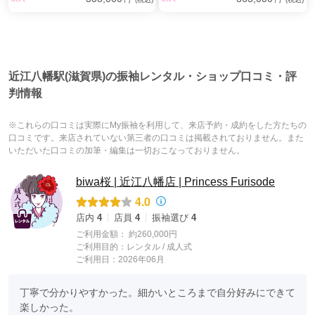
近江八幡駅(滋賀県)の振袖レンタル・ショップ口コミ・評
判情報
※これらの口コミは実際にMy振袖を利用して、来店予約・成約をした方たちの
口コミです。来店されていない第三者の口コミは掲載されておりません。また
いただいた口コミの加筆・編集は一切おこなっておりません。
biwa桜 | 近江八幡店 | Princess Furisode
4.0
店内
4
店員
4
振袖選び
4
ご利用金額：
約260,000円
ご利用目的：
レンタル /
成人式
ご利用日：2026年06月
丁寧で分かりやすかった。細かいところまで自分好みにできて
楽しかった。