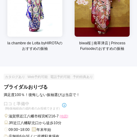
口コミ公開日：2026年02月13日
花てまり 近江八幡店の口コミ・評判をもっと見る
la chambre de Lotta byHIROTAの
biwa桜 | 南草津店 | Princess
おすすめの振袖
Furisodeのおすすめの振袖
カタログあり
Web予約可能
電話予約可能
予約特典あり
ブライダルおりづる
満足度100％！後悔しない振袖選びは当店で！
口コミ準備中
(My振袖経由の成約者のみ投稿できます)
滋賀県近江八幡市桜宮町216-7
[地図]
JR近江八幡駅北口から徒歩10分
09:00~18:00
年末年始
店舗前6台/近くに提携駐車場有