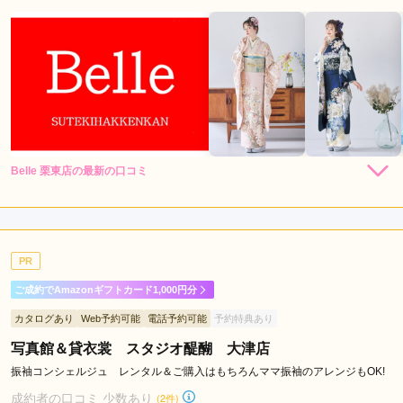
Belle 栗東店の最新の口コミ
5.0
店内
5
店員
5
振袖選び
5
ご利用金額：
--
ご利用目的：
レンタル /
成人式
PR
ご利用日：2026年06月
ご成約でAmazonギフトカード1,000円分
とてもご丁寧にご説明、ご試着をして下さりましたです。

カタログあり
Web予約可能
電話予約可能
予約特典あり
またご利用したいです。
写真館＆貸衣裳 スタジオ醍醐 大津店
口コミ公開日：2026年07月01日
振袖コンシェルジュ レンタル＆ご購入はもちろんママ振袖のアレンジもOK!
Belle 栗東店の口コミ・評判をもっと見る
成約者の口コミ 少数あり
(2件)