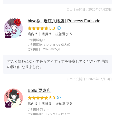
口コミ公開日：2026年07月23日
biwa桜 | 近江八幡店 | Princess Furisode
5.0
店内
5
店員
5
振袖選び
5
ご利用金額：
--
ご利用目的：
レンタル /
成人式
ご利用日：2026年05月
すごく親身になって色々アイディアを提案してくださって理想
の振袖になりました。
口コミ公開日：2026年07月13日
Belle 栗東店
5.0
店内
5
店員
5
振袖選び
5
ご利用金額：
--
ご利用目的：
レンタル /
成人式