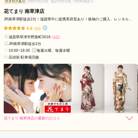
カタログあり
Web予約可能
電話予約可能
予約特典あり
き親子共々満足
花てまり 南草津店
口コミ公開日：2026年02月26日
JR南草津駅徒歩2分！滋賀県中に提携美容室あり！振袖のご購入、レンタルな
どは花てまり・南草津店へ！
写真館＆貸衣裳 スタジオ醍醐 大津店の口コミ・評判をもっと見る
4.6
(5件)
滋賀県草津市野路町3018
[地図]
JR南草津駅徒歩2分
10:00~18:30
毎週火曜、毎週水曜
店頭前 駐車場完備
花てまり 南草津店の最新の口コミ
294,800
272,800
レン
円~
レン
円~
タル
タル
4.0
(税込)
(税込)
528,000
418,000
購
円~
購
円~
入
入
店内
4
店員
4
(税込)
(税込)