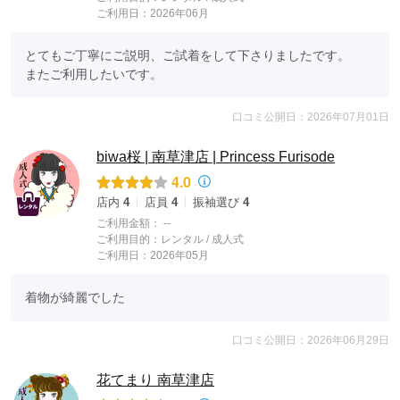
ご利用日：2026年06月
とてもご丁寧にご説明、ご試着をして下さりましたです。

またご利用したいです。
口コミ公開日：2026年07月01日
biwa桜 | 南草津店 | Princess Furisode
4.0
店内
4
店員
4
振袖選び
4
ご利用金額：
--
ご利用目的：
レンタル /
成人式
ご利用日：2026年05月
着物が綺麗でした
口コミ公開日：2026年06月29日
花てまり 南草津店