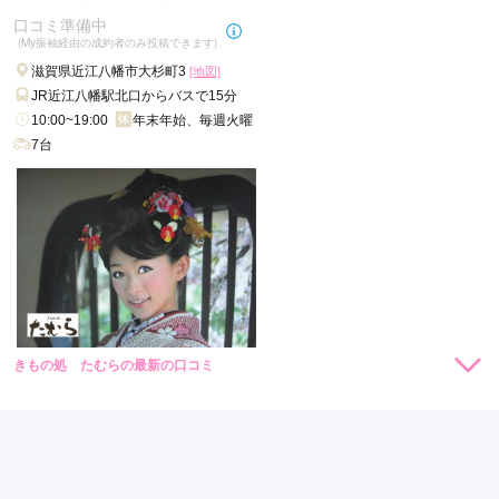
口コミ準備中
口コミ公開日：2022年03月16日
(My振袖経由の成約者のみ投稿できます)
スタジオアリス イオン近江八幡店の口コミ・評判をもっと見る
滋賀県近江八幡市大杉町3
[地図]
JR近江八幡駅北口からバスで15分
10:00~19:00
年末年始、毎週火曜
7台
きもの処 たむらの最新の口コミ
現在表示可能な口コミはございません。