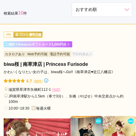
10
検索結果
件
PR
口コミ優秀店舗
ご成約でAmazonギフトカード1,000円分
カタログあり
Web予約可能
電話予約可能
予約特典あり
biwa桜 | 南草津店 | Princess Furisode
かわいくなりたい女の子は、biwa桜へGo!!《南草津店♥近江八幡店》
4.7
(98件)
滋賀県草津市矢橋町112-1
[地図]
JR南草津駅から1.5km（車で3分）、矢橋（やばせ）中央交差点から約
100m
10:00~18:30
毎週火曜