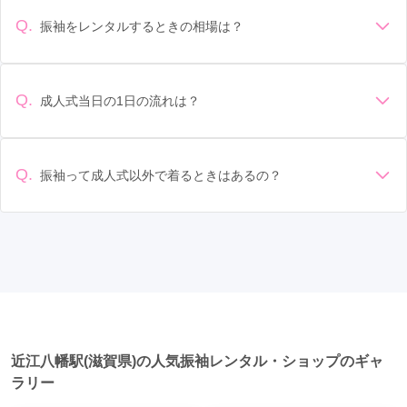
の会場の雰囲気に合わせてデザインを選ぶ場合などがありま
す。 サイズ選び: 自分の体型に合ったサイズを選ぶことが大切
Q.
振袖をレンタルするときの相場は？
です。事前に試着をし、必要であればサイズ調整をお願いす
振袖のレンタル相場は店舗や地域、デザインによって異なり
ることもあります。 価格: 予算に合わせてプランを選ぶことが
ますが、一般的には10万円から30万円程度が相場とされてい
できます。また、プランやレンタル料金に含まれるもの（小
ます。 高級なものやブランド物になると、それ以上の価格に
物や帯、草履など）を確認しましょう。 期間: レンタル期間や
Q.
成人式当日の1日の流れは？
なることもあります。具体的な価格はMy振袖でプランをご確
返却のルールをしっかり確認しておく必要があります。 お店
準備: 着付け、ヘアメイクの予約はほとんどの場合が先着順の
認いただくか、店舗に問い合わせてみてください。
選び: 評判や口コミを事前にチェックして、信頼できるお店を
場合で、早朝からスタートする場合も多いです。 成人式: 一般
選びましょう。
的に午前中に成人式が行わる場合が多いですが、午前午後で
Q.
振袖って成人式以外で着るときはあるの？
二部制の地域もあるため、自分の市町村を確認しましょう。
はい、成人式以外でも振袖を着る機会はあります。例えば、
写真撮影: 成人式の後、家族や友人との記念撮影を行うことが
家族や友人の結婚式、卒業式、初詣などがあります。 成人式
多いです。 帰宅: 帰宅後、振袖から着替えます。振袖は当日返
以外での振袖の着用は、華やかな場に適しており、伝統的な
却せず、後日お店に返却しに行く場合が多いです。 同窓会: 成
日本の美しさを表現することができます。
人式当日に同窓会が行われる場合が多いです。 二次会: 同窓会
後、友人たちとの二次会や三次会を楽しむ人もいます。
近江八幡駅(滋賀県)の人気振袖レンタル・ショップのギャ
ラリー