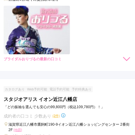
ブライダルおりづるの最新の口コミ
現在表示可能な口コミはございません。
カタログあり
Web予約可能
電話予約可能
予約特典あり
スタジオアリス イオン近江八幡店
「どの振袖を選んでも安心の99,800円（税込109,780円）！」
成約者の口コミ 少数あり
(2件)
滋賀県近江八幡市鷹飼町190-9イオン近江八幡ショッピングセンター 2番街
2F
[地図]