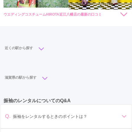
ウエディングコスチュームHIROTA近江八幡店の最新の口コミ
現在表示可能な口コミはございません。
近くの駅から探す
近江八幡駅
(6)
滋賀県の駅から探す
近江八幡駅
(6)
守山駅
(3)
彦根駅
(3)
瀬田駅
(2)
振袖のレンタルについてのQ&A
南彦根駅
(2)
南草津駅
(2)
大津京駅
(1)
栗東駅
(1)
草津駅
(1)
長浜駅
(1)
Q.
振袖をレンタルするときのポイントは？
デザイン: 好きな色や柄など自分の好みで選ぶ場合や、成人式