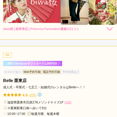
biwa桜 | 南草津店 | Princess Furisodeの最新の口コミ
4.0
店内
4
店員
4
振袖選び
4
ご利用金額：
--
ご利用目的：
レンタル /
成人式
PR
ご利用日：2026年05月
ご成約でAmazonギフトカード1,000円分
着物が綺麗でした
カタログあり
Web予約可能
電話予約可能
予約特典あり
Belle 栗東店
口コミ公開日：2026年06月29日
biwa桜 | 南草津店 | Princess Furisodeの口コミ・評判をもっと見る
成人式・卒業式・七五三・結婚式のレンタルはBelleへ！！
4.8
(37件)
滋賀県栗東市苅原278メゾンドケイズ1F
[地図]
※栗東駅東口南へ歩いて6分
10:00~17:00
毎週月曜、毎週木曜