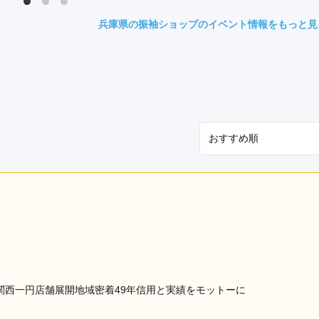
県(52)
島根県(26)
山口県(60)
兵庫県の振袖ショップのイベント情報をもっと見
九州／沖縄
(51)
福岡県(160)
熊本県(67)
長崎県(44)
佐賀県(25)
大分県(36)
宮崎県(41)
鹿児島県(31)
沖縄県(40)
関西一円店舗展開地域密着49年信用と実績をモットーに