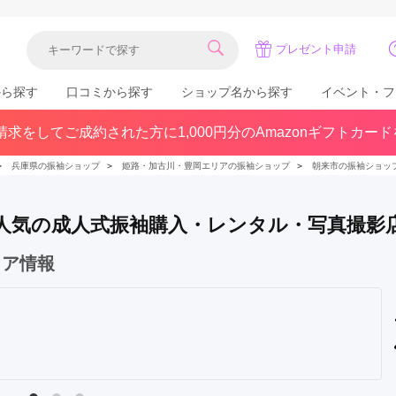
プレゼント申請
から探す
口コミから探す
ショップ名から探す
イベント・フ
求をしてご成約された方に1,000円分のAmazonギフトカー
関東
県(30)
東京都(383)
千葉県(183)
＞
兵庫県の振袖ショップ
＞
姫路・加古川・豊岡エリアの振袖ショップ
＞
朝来市の振袖ショッ
(36)
埼玉県(246)
神奈川県(228)
茨城県(93)
群馬県(57)
栃木県(54)
 で人気の成人式振袖購入・レンタル・写真撮影
北陸
ェア情報
石川県(57)
福井県(38)
富山県(37)
(80)
中国
広島県(87)
岡山県(69)
鳥取県(29)