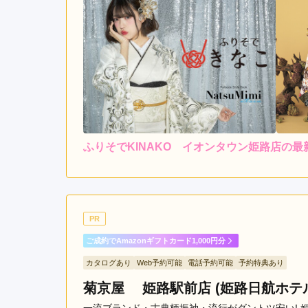
ふりそでKINAKO イオンタウン姫路店の最
5.0
店内
5
ご利用金額：
--
ご利用目的：
私の希望に全て答えてくれ
PR
方々がとてもやさしかった
ご成約でAmazonギフトカード1,000円分
カタログあり
Web予約可能
電話予約可能
予約特典あり
ふりそでKINAKO イオンタウン姫路店の口コミ
菊京屋 姫路駅前店 (姫路日航ホテ