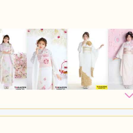
306,000
262,900
306,900
306,
円~(税
レンタ
円~(税
レンタ
円~(税
レンタ
ル
ル
ル
込)
込)
込)
38,000
473,000
638,000
638,00
店員
5
振袖選び
5
購入
購入
購入
円~(税込)
円~(税込)
円~(税込)
レンタル /
成人式
ご利用日：2026年06月
んもとてもよかったです