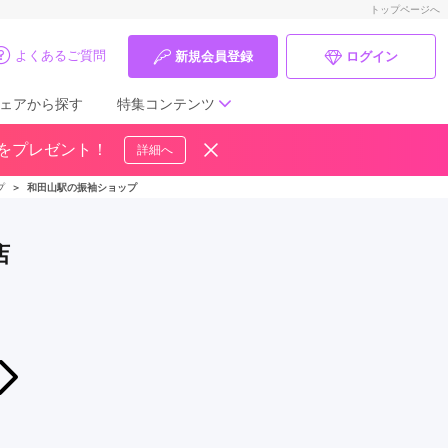
トップページへ
よくあるご質問
新規会員登録
ログイン
ェアから探す
特集コンテンツ
ドをプレゼント！
詳細へ
成人式の前撮り・後撮り特集
プ
＞
和田山駅の振袖ショップ
ママ振特集
店
個性的振袖コーディネート特集
成人式レポート
振袖ブランド特集
2026年06月28日〜2026年08月09日
FURISODE EXPO in ふりそでkinako
口コミ優秀店舗
ふりそでKINAKO イオンタウン姫路店
振袖タイプ診断