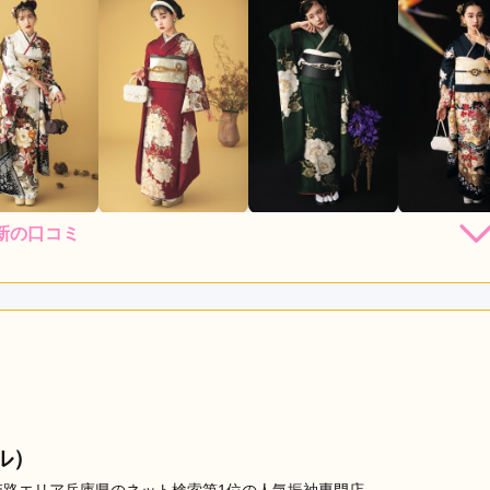
新の口コミ
店員
5
振袖選び
5
レンタル /
成人式
ご利用日：2026年06月
てとても後悔なくかわいい振袖を決めることができた。お店の
口コミ公開日：2026年07月26
・評判をもっと見る
ル）