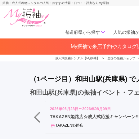
振袖・成人式着物レンタルの人気・おすすめ情報・口コミ・評判ならMy振袖
都道府県から探す
人気の振袖
和
My振袖で来店予約やカタログ請
北海道／東北
田
北海道(141)
青森県(41)
岩手
山
成人式振袖レンタル【My振袖】
＞
全国の振袖ショップ
宮城県(72)
秋田県(29)
山形県
駅
福島県(60)
（1ページ目）和田山駅(兵庫県)
中部
和田山駅(兵庫県)の振袖イベント・フ
愛知県(285)
静岡県(148)
岐阜県(85)
三重県(76)
長野県
2026年06月28日〜2026年08月09日
山梨県(37)
新潟県(65)
TAKAZEN姫路店☆成人式応援キャンペーン!!
TAKAZEN姫路店
関西
大阪府(307)
兵庫県(195)