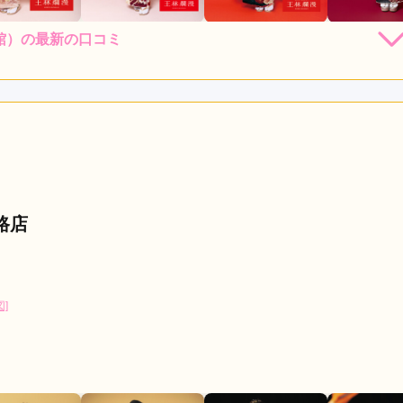
写真館）の最新の口コミ
店員
5
振袖選び
5
レンタル /
成人式
ご利用日：2026年03月
できました。スタッフの皆さんも笑顔の対応で良かったと思いま
ております。
口コミ公開日：2026年03月26
館）の口コミ・評判をもっと見る
路店
図]