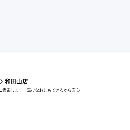
さいスタッフの方の対応で店内のBGMとマスク着用の為聞き取り
あり少ししんどかったですが、2回目の来店の時に対応していただ
かりやすく娘にも気さくに対応していただけ、本人に似合いそう
準備していただけました。娘も気に入りその日に決めて来まし
口コミ公開日：2026年06月15
評判をもっと見る
AKO 和田山店
ご提案します 選びなおしもできるから安心