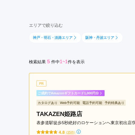
京都府(134)
滋賀県(55)
奈良
和歌山県(36)
エリアで絞り込む
四国
神戸・明石・淡路エリア
阪神・丹波エリア
香川県(44)
徳島県(23)
愛媛県
高知県(30)
5
1~1
検索結果
件
中
件を表示
PR
ご成約でAmazonギフトカード1,000円分
カタログあり
Web予約可能
電話予約可能
予約特典あり
TAKAZEN姫路店
表参道駅徒歩5秒絶好のロケーションへ東京初出店!
4.8
(35件)