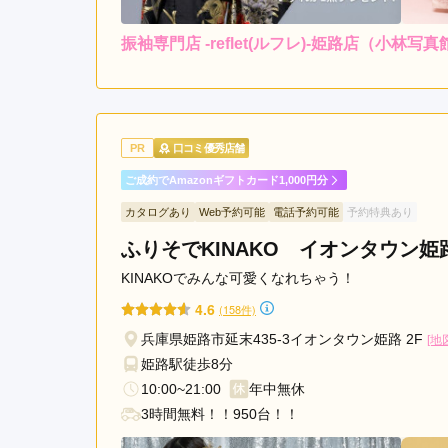
振袖専門店 -reflet(ルフレ)-姫路店（小林
5.0
店内
5
ご利用金額：
--
ご利用目的：
楽しく振り袖を選ぶことが
PR
口コミ優秀店舗
す。母娘ともに、気に入っ
ご成約でAmazonギフトカード1,000円分
カタログあり
Web予約可能
電話予約可能
予約特典あり
振袖専門店 -reflet(ルフレ)-姫路店（小林写真
ふりそでKINAKO イオンタウン姫
KINAKOでみんな可愛くなれちゃう！
4.6
(158件)
兵庫県姫路市延末435-3イオンタウン姫路 2F
[地
姫路駅徒歩8分
10:00~21:00
年中無休
3時間無料！！950台！！