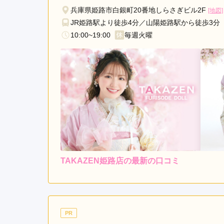
兵庫県姫路市白銀町20番地しらさぎビル2F
[地図]
JR姫路駅より徒歩4分／山陽姫路駅から徒歩3分
10:00~19:00
毎週火曜
TAKAZEN姫路店の最新の口コミ
レンタ
ル
5.0
6
店内
5
購入
ご利用金額：
--
ご利用目的：
お店の雰囲気もスタッフさ
PR