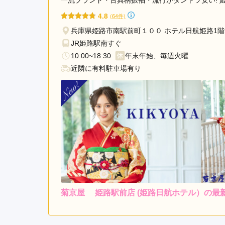
一流ブランド・古典柄振袖・流行がダントツ安い! 
4.8
(64件)
兵庫県姫路市南駅前町１００ ホテル日航姫路1
JR姫路駅南すぐ
10:00~18:30
年末年始、毎週火曜
近隣に有料駐車場有り
菊京屋 姫路駅前店 (姫路日航ホテル）の最
レンタ
ル
4.0
店内
4
ご利用金額：
--
ご利用目的：