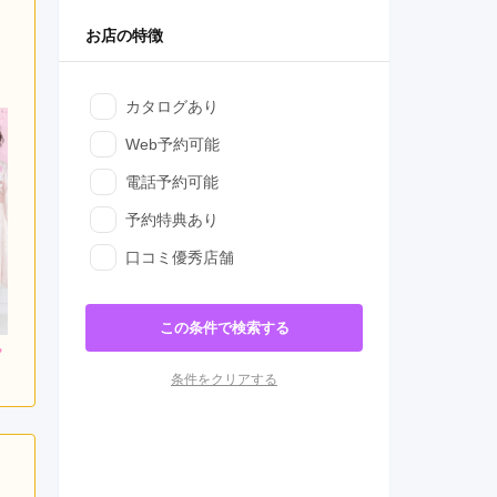
お店の特徴
カタログあり
Web予約可能
電話予約可能
予約特典あり
口コミ優秀店舗
この条件で検索する
900
317,900
262,900
円~(税
レンタ
円~(税
レンタ
円~(税
ル
ル
込)
込)
込)
条件をクリアする
0
693,000
473,000
購入
購入
円~(税込)
円~(税込)
円~(税込)