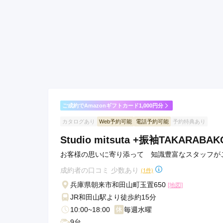
初めに来店した日に声の小
にくく何度も聞き返す事が
いたスタッフの方は大変わ
と着物も来店前から色々と
た！
菊京屋 姫路駅前店 (姫路日航ホテル）の口コミ・
ご成約でAmazonギフトカード1,000円分
カタログあり
Web予約可能
電話予約可能
予約特典あり
Studio mitsuta +振袖TAKARAB
お客様の思いに寄り添って 知識豊富なスタッフが
成約者の口コミ 少数あり
(1件)
兵庫県朝来市和田山町玉置650
[地図]
JR和田山駅より徒歩約15分
10:00~18:00
毎週水曜
9台