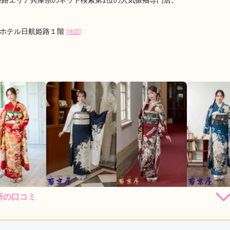
姫路エリア兵庫県のネット検索第1位の人気振袖専門店。
階ホテル日航姫路１階
[地図]
新の口コミ
250,800
217,800
217,800
273,
円~(税
レンタ
円~(税
レンタ
円~(税
レンタ
ル
ル
ル
込)
込)
込)
店員
4
振袖選び
4
レンタル /
成人式
ご利用日：2026年05月