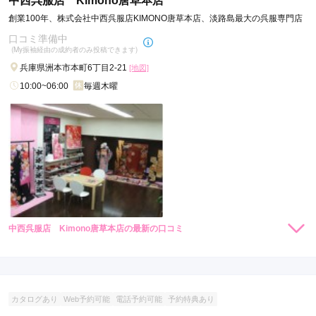
中西呉服店 Kimono唐草本店
創業100年、株式会社中西呉服店KIMONO唐草本店、淡路島最大の呉服専門店
口コミ準備中
(My振袖経由の成約者のみ投稿できます)
兵庫県洲本市本町6丁目2-21
[地図]
10:00~06:00
毎週木曜
中西呉服店 Kimono唐草本店の最新の口コミ
現在表示可能な口コミはございません。
カタログあり
Web予約可能
電話予約可能
予約特典あり