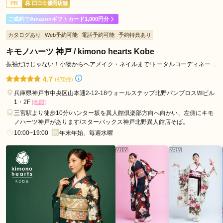
PR
口コミ優秀店舗
ご利用日：2026年05月
ご成約でAmazonギフトカード1,000円分
色々親身になってアドバイスいただけました。
カタログあり
Web予約可能
電話予約可能
予約特典あり
キモノハーツ 神戸 / kimono hearts Kobe
口コミ公開日：2026年05月27日
夢楽染かずの明石店の口コミ・評判をもっと見る
振袖だけじゃない！小物からヘアメイク・ネイルまで!トータルコーディネート
ならキモノハーツ♪
4.7
(470件)
兵庫県神戸市中央区山本通2-12-18ウォールステップ北野パンブロスⅧビル
1・2F
[地図]
三宮駅より徒歩10分/ハンター坂を異人館倶楽部方向へ向かい、左側にキモ
ノハーツ神戸があります/スターバックス神戸北野異人館店そば。
10:00~19:00
年末年始、毎週水曜