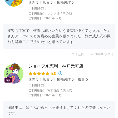
店内
5
店員
5
振袖選び
5
ご利用金額：
--
ご利用目的：
レンタル /
その他
ご利用日：2026年07月
接客も丁寧で、何着も着たいという要望に快く受け入れ、たく
さんアドバイスとお褒めの言葉を頂きました！妹の成人式の振
袖も是非ここで決めたいと思っています
口コミ公開日：2026年07月21日
ジョイフル恵利 神戸元町店
5.0
店内
5
店員
5
振袖選び
5
撮影
5
ご利用金額：
--
ご利用目的：
写真撮影 /
成人式
ご利用日：2026年06月
撮影中は、皆さんがめっちゃ盛り上げてくれたので楽しかった
です。