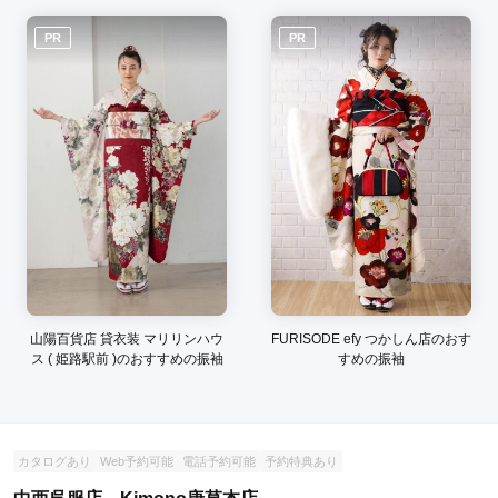
ご利用目的：
購入 /
成人式
ご利用日：2018年02月
PR
PR
お客さんも自分たちだけだったので、ゆっくり、色々な着物を
試着できて、良かったです。
口コミ公開日：2018年02月19日
きもの・浪漫 結城屋の口コミ・評判をもっと見る
山陽百貨店 貸衣装 マリリンハウ
FURISODE efy つかしん店のおす
ス ( 姫路駅前 )のおすすめの振袖
すめの振袖
カタログあり
Web予約可能
電話予約可能
予約特典あり