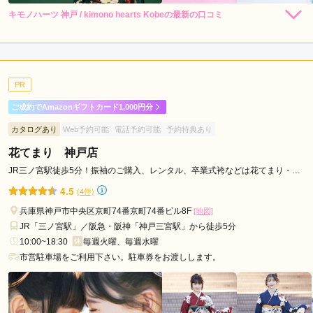
キモノハーツ 神戸 / kimono hearts Kobeの最新の口コミ
248,000
248,000
レン
円~
レン
円~
タル
タル
5.0
(税込)
(税込)
530,000
530,000
購
円~
購
円~
入
入
店内
5
店員
5
振袖選び
5
(税込)
(税込)
ご利用金額：
--
ご利用目的：
レンタル /
成人式
PR
ご利用日：2026年07月
ご成約でAmazonギフトカード1,000円分
娘に似合うものを一生懸命探してくださりありがとうございま
カタログあり
Web予約可能
電話予約可能
予約特典あり
した。前撮り、当日もよろしくお願いいたします。
花てまり 神戸店
口コミ公開日：2026年08月08日
JR三ノ宮駅徒歩5分！振袖のご購入、レンタル、卒業式袴などは花てまり・神
戸店、加古川店へ！
キモノハーツ 神戸 / kimono hearts Kobeの口コミ・評判をもっと見る
4.5
(4件)
兵庫県神戸市中央区京町74番京町74番ビル8F
[地図]
JR「三ノ宮駅」／阪急・阪神「神戸三宮駅」から徒歩5分
10:00~18:30
毎週火曜、毎週水曜
市営駐車場をご利用下さい。駐車券をお渡しします。