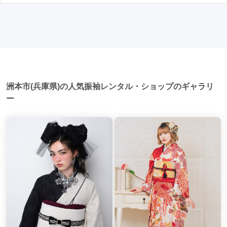
写真撮影: 成人式の後、家族や友人との記念撮影を行うことが
家族や友人の結婚式、卒業式、初詣などがあります。 成人式
多いです。 帰宅: 帰宅後、振袖から着替えます。振袖は当日返
以外での振袖の着用は、華やかな場に適しており、伝統的な
却せず、後日お店に返却しに行く場合が多いです。 同窓会: 成
日本の美しさを表現することができます。
人式当日に同窓会が行われる場合が多いです。 二次会: 同窓会
後、友人たちとの二次会や三次会を楽しむ人もいます。
洲本市(兵庫県)の人気振袖レンタル・ショップのギャラリ
ー