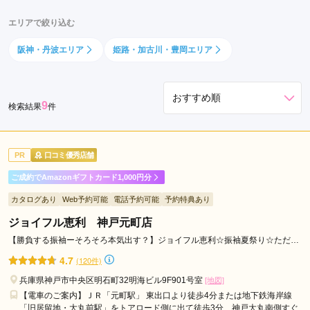
川
エリアで絞り込む
市
宝
阪神・丹波エリア
姫路・加古川・豊岡エリア
塚
市
豊
9
検索結果
件
岡
市
伊
PR
口コミ優秀店舗
丹
ご成約でAmazonギフトカード1,000円分
市
加
カタログあり
Web予約可能
電話予約可能
予約特典あり
西
ジョイフル恵利 神戸元町店
市
【勝負する振袖ーそろそろ本気出す？】ジョイフル恵利☆振袖夏祭り☆ただい
洲
ま開催中！！
4.7
(120件)
本
兵庫県神戸市中央区明石町32明海ビル9F901号室
市
[地図]
【電車のご案内】ＪＲ「元町駅」 東出口より徒歩4分または地下鉄海岸線
西
「旧居留地・大丸前駅」をトアロード側に出て徒歩3分 神戸大丸南側すぐ