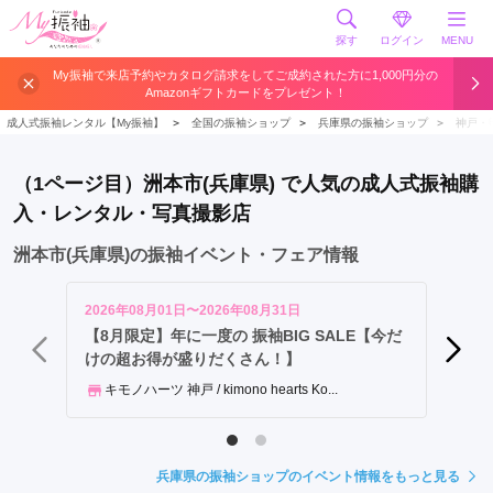
探す
ログイン
MENU
神
My振袖で来店予約やカタログ請求をしてご成約された方に1,000円分の
Amazonギフトカードをプレゼント！
戸
市
成人式振袖レンタル【My振袖】
＞
全国の振袖ショップ
＞
兵庫県の振袖ショップ
＞
神戸・
姫
路
（1ページ目）洲本市(兵庫県) で人気の成人式振袖購
市
入・レンタル・写真撮影店
明
石
洲本市(兵庫県)の振袖イベント・フェア情報
市
西
2026年08月01日〜2026年08月31日
2026年
宮
【8月限定】年に一度の 振袖BIG SALE【今だ
【勝負
けの超お得が盛りだくさん！】
フル恵
市
尼
キモノハーツ 神戸 / kimono hearts Ko...
ジョ
崎
市
加
兵庫県の振袖ショップのイベント情報をもっと見る
古