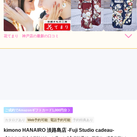
花てまり 神戸店の最新の口コミ
5.0
店内
5
店員
5
振袖選び
5
ご利用金額：
--
ご利用目的：
レンタル /
成人式
ご利用日：2024年03月
振袖が豊富で着たかった振袖をレンタル予約することができま
した♡
口コミ公開日：2024年04月20日
ご成約でAmazonギフトカード1,000円分
花てまり 神戸店の口コミ・評判をもっと見る
カタログあり
Web予約可能
電話予約可能
予約特典あり
kimono HANAIRO 淡路島店 -Fuji Studio cadeau-