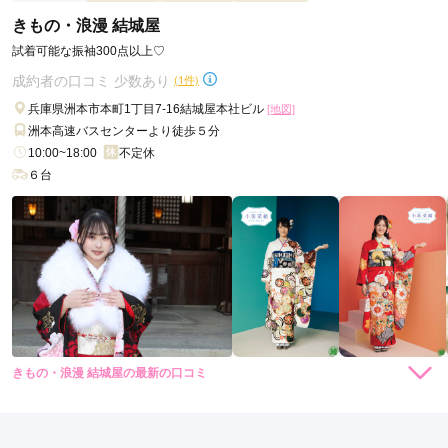
とても優しくて撮影してて楽しかったです
きもの・浪漫 結城屋
試着可能な振袖300点以上♡
口コミ公開日：2025年12月22日
成約者の口コミ 少数あり
(1件)
kimono HANAIRO 淡路島店 -Fuji Studio cadeau-の口コミ・評判をもっと
見る
兵庫県洲本市本町1丁目7-16結城屋本社ビル
[地図]
洲本高速バスセンターより徒歩５分
10:00~18:00
不定休
６台
きもの・浪漫 結城屋の最新の口コミ
5.0
店内
5
店員
5
振袖選び
5
ご利用金額：
--