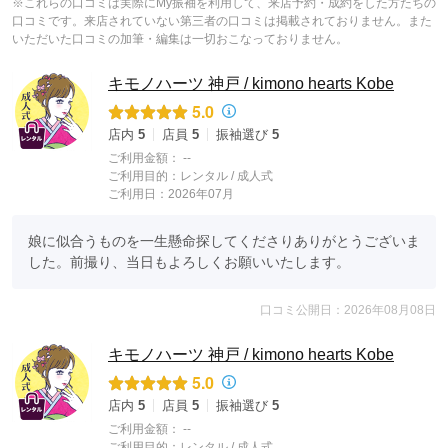
※これらの口コミは実際にMy振袖を利用して、来店予約・成約をした方たちの
口コミです。来店されていない第三者の口コミは掲載されておりません。また
いただいた口コミの加筆・編集は一切おこなっておりません。
キモノハーツ 神戸 / kimono hearts Kobe
5.0
店内
5
店員
5
振袖選び
5
ご利用金額：
--
ご利用目的：
レンタル /
成人式
ご利用日：2026年07月
娘に似合うものを一生懸命探してくださりありがとうございま
した。前撮り、当日もよろしくお願いいたします。
口コミ公開日：2026年08月08日
キモノハーツ 神戸 / kimono hearts Kobe
5.0
店内
5
店員
5
振袖選び
5
ご利用金額：
--
ご利用目的：
レンタル /
成人式