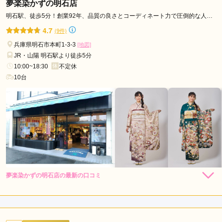
夢楽染かずの明石店
市
口コミ公開日：2026年07月17日
明石駅、徒歩5分！創業92年、品質の良さとコーディネート力で圧倒的な人気
淡
を得ています。
ジョイフル恵利 神戸元町店の口コミ・評判をもっと見る
4.7
(9件)
路
市
兵庫県明石市本町1-3-3
[地図]
宍
JR・山陽 明石駅より徒歩5分
粟
10:00~18:30
不定休
10台
市
朝
来
市
赤
穂
市
養
父
夢楽染かずの明石店の最新の口コミ
264,000
264,000
レン
円~
レン
円~
タル
タル
5.0
市
(税込)
(税込)
385,000
385,000
購
円~
購
円~
高
入
入
店内
5
店員
5
振袖選び
5
(税込)
(税込)
砂
ご利用金額：
約220,000円
ご利用目的：
レンタル /
成人式
市