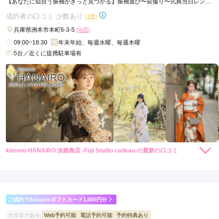
【あなたに似合う振袖がきっと見つかる】振袖選び〜前撮り〜式典当日レンタ
ルまで
成約者の口コミ 少数あり
(1件)
兵庫県洲本市本町6-3-5
[地図]
09:00~18:30
年末年始、毎週水曜、毎週木曜
5台／近くに提携駐車場有
kimono HANAIRO 淡路島店 -Fuji Studio cadeau-の最新の口コミ
5.0
店内
5
店員
5
振袖選び
5
撮影
5
ご利用金額：
約210,000円
ご利用目的：
写真撮影 /
成人式
ご成約でAmazonギフトカード1,000円分
ご利用日：2025年12月
カタログあり
Web予約可能
電話予約可能
予約特典あり