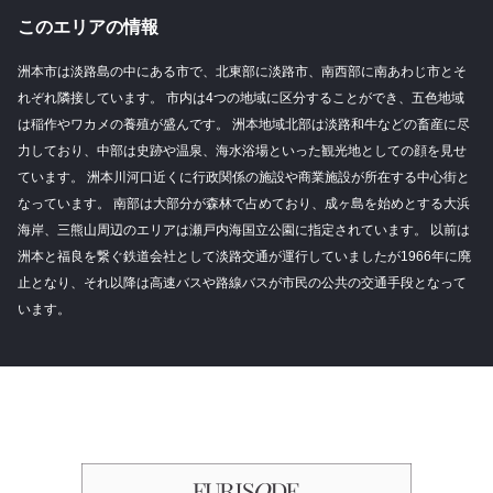
このエリアの情報
洲本市は淡路島の中にある市で、北東部に淡路市、南西部に南あわじ市とそ
れぞれ隣接しています。 市内は4つの地域に区分することができ、五色地域
は稲作やワカメの養殖が盛んです。 洲本地域北部は淡路和牛などの畜産に尽
力しており、中部は史跡や温泉、海水浴場といった観光地としての顔を見せ
ています。 洲本川河口近くに行政関係の施設や商業施設が所在する中心街と
なっています。 南部は大部分が森林で占めており、成ヶ島を始めとする大浜
海岸、三熊山周辺のエリアは瀬戸内海国立公園に指定されています。 以前は
洲本と福良を繋ぐ鉄道会社として淡路交通が運行していましたが1966年に廃
止となり、それ以降は高速バスや路線バスが市民の公共の交通手段となって
います。