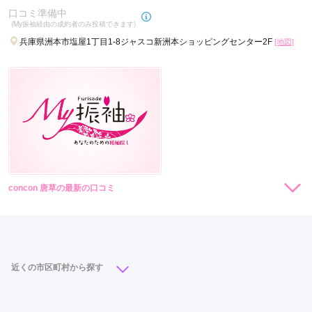
口コミ準備中
(My振袖経由の成約者のみ投稿できます)
兵庫県洲本市塩屋1丁目1-8ジャスコ新洲本ショッピングセンター2F
[地図]
concon 唐草の最新の口コミ
現在表示可能な口コミはございません。
近くの市区町村から探す
神戸市
(51)
姫路市
(23)
明石市
(18)
西宮市
(17)