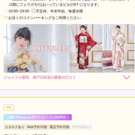
脇
♪1階にフェラガモのはいっているビルの9Ｆになります。
市
10:00~19:00
不定休、年末年始、毎週水曜
三
お近くのコインパーキングをご利用ください
田
市
丹
波
市
小
野
市
ジョイフル恵利 神戸元町店の最新の口コミ
264,000
308,000
レン
円~
レン
円~
三
タル
タル
5.0
(税込)
(税込)
382,800
473,000
購
円~
購
円~
木
入
入
店内
5
店員
5
振袖選び
5
撮影
5
(税込)
(税込)
市
ご利用金額：
--
加
ご利用目的：
写真撮影 /
成人式
PR
ご利用日：2026年06月
東
市
ご成約でAmazonギフトカード1,000円分
撮影中は、皆さんがめっちゃ盛り上げてくれたので楽しかった
川
カタログあり
Web予約可能
電話予約可能
予約特典あり
です。
西