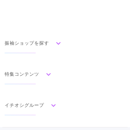
振袖ショップを探す
人気の振袖から探す
みんなの振袖ランキングトップ
特集コンテンツ
口コミから探す
色別ランキング
イベント・フェアから探す
口コミ一覧
赤
成人式の前撮り・後撮り特集
朱
ベージュ
ピンク
オレンジ
黄
緑
水色
青
紺
紫
茶
ゴールド
シルバー
イチオシグループ
ママ振特集
グレー
黒
白
その他
個性的振袖コーディネート特集
#振袖gram
タイプ別ランキング
成人式レポート