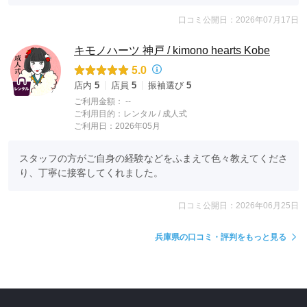
口コミ公開日：2026年07月17日
キモノハーツ 神戸 / kimono hearts Kobe
5.0
店内
5
店員
5
振袖選び
5
ご利用金額：
--
ご利用目的：
レンタル /
成人式
ご利用日：2026年05月
スタッフの方がご自身の経験などをふまえて色々教えてくださ
り、丁寧に接客してくれました。
口コミ公開日：2026年06月25日
兵庫県の口コミ・評判をもっと見る