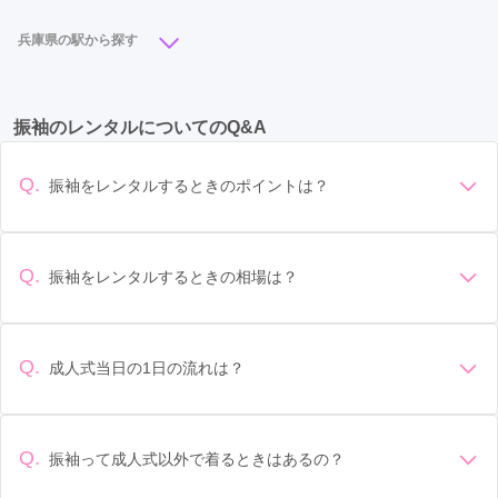
尼崎市
(11)
加古川市
(10)
宝塚市
(9)
豊岡市
(7)
兵庫県の駅から探す
伊丹市
(6)
加西市
(6)
洲本市
(5)
西脇市
(5)
姫路駅
(13)
元町駅
(6)
神戸三宮駅
(6)
三田市
(4)
丹波市
(3)
小野市
(3)
三木市
(2)
振袖のレンタルについてのQ&A
西宮北口駅
(6)
明石駅
(5)
三宮駅
(5)
加東市
(2)
川西市
(2)
淡路市
(2)
宍粟市
(1)
武庫之荘駅
(5)
加古川駅
(4)
尼崎駅
(3)
朝来市
(1)
赤穂市
(1)
養父市
(1)
高砂市
(1)
Q.
振袖をレンタルするときのポイントは？
豊岡駅
(3)
山陽姫路駅
(3)
北条町駅
(3)
デザイン: 好きな色や柄など自分の好みで選ぶ場合や、成人式
の会場の雰囲気に合わせてデザインを選ぶ場合などがありま
大久保駅
(3)
塚口駅
(3)
神戸駅
(3)
す。 サイズ選び: 自分の体型に合ったサイズを選ぶことが大切
Q.
振袖をレンタルするときの相場は？
山陽明石駅
(3)
猪名寺駅
(2)
三田駅
(2)
です。事前に試着をし、必要であればサイズ調整をお願いす
振袖のレンタル相場は店舗や地域、デザインによって異なり
ることもあります。 価格: 予算に合わせてプランを選ぶことが
門戸厄神駅
(2)
伊丹駅
(2)
三ノ宮駅
(2)
ますが、一般的には10万円から30万円程度が相場とされてい
できます。また、プランやレンタル料金に含まれるもの（小
ます。 高級なものやブランド物になると、それ以上の価格に
物や帯、草履など）を確認しましょう。 期間: レンタル期間や
Q.
成人式当日の1日の流れは？
江原駅
(2)
垂水駅
(1)
名谷駅
(1)
川西池田駅
(1)
なることもあります。具体的な価格はMy振袖でプランをご確
返却のルールをしっかり確認しておく必要があります。 お店
準備: 着付け、ヘアメイクの予約はほとんどの場合が先着順の
認いただくか、店舗に問い合わせてみてください。
川西能勢口駅
選び: 評判や口コミを事前にチェックして、信頼できるお店を
(1)
東加古川駅
(1)
ハーバーランド駅
(1)
場合で、早朝からスタートする場合も多いです。 成人式: 一般
選びましょう。
西明石駅
(1)
小野駅
(1)
和田山駅
(1)
柏原駅
(1)
的に午前中に成人式が行わる場合が多いですが、午前午後で
Q.
振袖って成人式以外で着るときはあるの？
二部制の地域もあるため、自分の市町村を確認しましょう。
はい、成人式以外でも振袖を着る機会はあります。例えば、