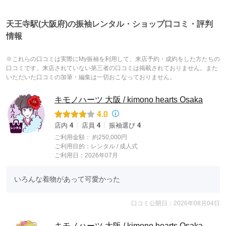
天王寺駅(大阪府)の振袖レンタル・ショップ口コミ・評判
情報
※これらの口コミは実際にMy振袖を利用して、来店予約・成約をした方たちの
口コミです。来店されていない第三者の口コミは掲載されておりません。また
いただいた口コミの加筆・編集は一切おこなっておりません。
キモノハーツ 大阪 / kimono hearts Osaka
4.0
店内
4
店員
4
振袖選び
4
ご利用金額：
約250,000円
ご利用目的：
レンタル /
成人式
ご利用日：2026年07月
いろんな着物があって可愛かった
口コミ公開日：2026年08月04日
キモノハーツ 大阪 / kimono hearts Osaka