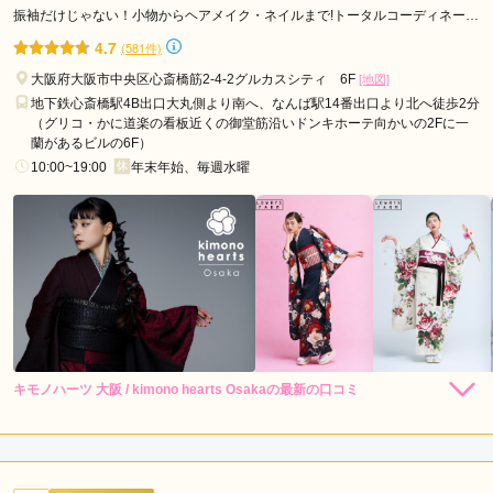
橋
TAKAZEN心斎橋店の口コミ・評判をもっと見る
振袖だけじゃない！小物からヘアメイク・ネイルまで!トータルコーディネート
ならキモノハーツ♪
駅
4.7
(581件)
千
大阪府大阪市中央区心斎橋筋2-4-2グルカスシティ 6F
[地図]
林
地下鉄心斎橋駅4B出口大丸側より南へ、なんば駅14番出口より北へ徒歩2分
駅
（グリコ・かに道楽の看板近くの御堂筋沿いドンキホーテ向かいの2Fに一
蘭があるビルの6F）
東
10:00~19:00
年末年始、毎週水曜
梅
田
駅
千
鳥
橋
駅
京
橋
キモノハーツ 大阪 / kimono hearts Osakaの最新の口コミ
248,000
248,000
レン
円~
レン
円~
タル
タル
5.0
駅
(税込)
(税込)
530,000
530,000
購
円~
購
円~
長
入
入
店内
5
店員
5
振袖選び
5
(税込)
(税込)
堀
ご利用金額：
約340,000円
ご利用目的：
レンタル /
成人式
橋