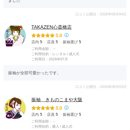
ました
口コミ公開日：2026年08月04日
TAKAZEN心斎橋店
5.0
店内
5
店員
5
振袖選び
5
ご利用金額：
--
ご利用目的：
レンタル /
成人式
ご利用日：2026年07月
振袖が全部可愛かったです。
口コミ公開日：2026年08月03日
振袖 きものこまや大阪
5.0
店内
5
店員
5
振袖選び
5
ご利用金額：
--
ご利用目的：
購入 /
成人式