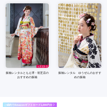
ご利用目的：
レンタル /
成人式
ご利用日：2014年12月
娘が喜んでいるので満足です
口コミ公開日：2014年12月18日
きものやまと イオンモール堺北花田店の口コミ・評判をもっと見る
振袖レンタルともえ堺・初芝店の
振袖レンタル ゆうぜんのおすす
おすすめの振袖
めの振袖
ご成約でAmazonギフトカード1,000円分