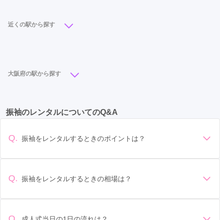
近くの駅から探す
心斎橋駅
(11)
梅田駅
(11)
大阪駅
(10)
なんば駅
(9)
難波駅
(8)
天王寺駅
(8)
本町駅
(6)
大阪府の駅から探す
北新地駅
(5)
西梅田駅
(5)
都島駅
(4)
心斎橋駅
(11)
梅田駅
(11)
大阪駅
(10)
日本橋駅
(4)
大阪難波駅
(4)
今福鶴見駅
(4)
振袖のレンタルについてのQ&A
なんば駅
(9)
天王寺駅
(8)
難波駅
(8)
布施駅
(6)
大阪阿部野橋駅
(4)
千林駅
(3)
東梅田駅
(3)
本町駅
(6)
吹田駅
(5)
初芝駅
(5)
和泉中央駅
(5)
千鳥橋駅
(2)
京橋駅
(2)
長堀橋駅
(2)
Q.
振袖をレンタルするときのポイントは？
西梅田駅
(5)
北新地駅
(5)
日本橋駅
(4)
松屋町駅
(2)
谷町九丁目駅
(2)
岸里駅
(2)
デザイン: 好きな色や柄など自分の好みで選ぶ場合や、成人式
の会場の雰囲気に合わせてデザインを選ぶ場合などがありま
今福鶴見駅
(4)
大阪阿部野橋駅
(4)
大阪難波駅
(4)
駒川中野駅
(2)
針中野駅
(2)
あびこ駅
(2)
す。 サイズ選び: 自分の体型に合ったサイズを選ぶことが大切
Q.
振袖をレンタルするときの相場は？
鳳駅
(4)
千里中央駅
(4)
都島駅
(4)
です。事前に試着をし、必要であればサイズ調整をお願いす
千林大宮駅
(2)
住ノ江駅
(1)
大阪ビジネスパーク駅
(1)
振袖のレンタル相場は店舗や地域、デザインによって異なり
ることもあります。 価格: 予算に合わせてプランを選ぶことが
恵我ノ荘駅
(4)
七道駅
(3)
金剛駅
(3)
ますが、一般的には10万円から30万円程度が相場とされてい
扇町駅
(1)
天満駅
(1)
天王寺駅前駅
(1)
できます。また、プランやレンタル料金に含まれるもの（小
ます。 高級なものやブランド物になると、それ以上の価格に
物や帯、草履など）を確認しましょう。 期間: レンタル期間や
Q.
成人式当日の1日の流れは？
若江岩田駅
(3)
富田林駅
(3)
瓢箪山駅
(3)