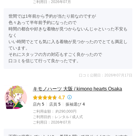
ご利用日：2026年07月
世間では1年前から予約が当たり前なのですが

色々あって半年前予約になったので

時間の都合や好きな着物が見つからないんじゃといった不安も
なく

いい時間でとても気に入る着物が見つかったのでとても満足し
ています。

それにスタッフの方の対応もすごく良かったので

口コミを信じて行って良かったです。
口コミ公開日：2026年07月17日
キモノハーツ 大阪 / kimono hearts Osaka
4.7
店内
5
店員
5
振袖選び
4
ご利用金額：
約290,000円
ご利用目的：
レンタル /
成人式
ご利用日：2026年07月