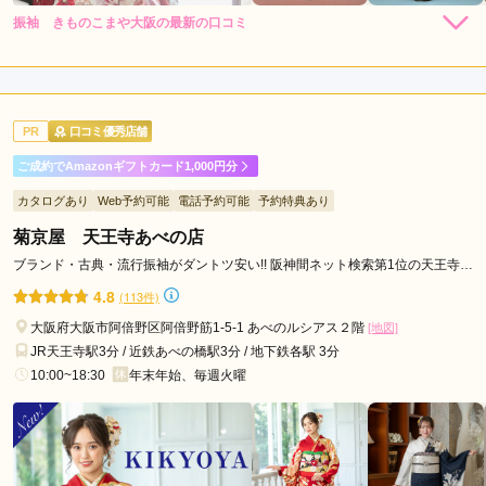
駅
振袖 きものこまや大阪の最新の口コミ
針
5.0
中
店内
5
店員
5
振袖選び
5
野
ご利用金額：
--
駅
ご利用目的：
購入 /
成人式
PR
口コミ優秀店舗
あ
ご利用日：2026年07月
び
ご成約でAmazonギフトカード1,000円分
世間では1年前から予約が当たり前なのですが

こ
カタログあり
Web予約可能
電話予約可能
予約特典あり
色々あって半年前予約になったので

駅
時間の都合や好きな着物が見つからないんじゃといった不安も
菊京屋 天王寺あべの店
千
なく

ブランド・古典・流行振袖がダントツ安い!! 阪神間ネット検索第1位の天王寺エ
林
いい時間でとても気に入る着物が見つかったのでとても満足し
リアの人気振袖専門店!!
大
4.8
(113件)
ています。

宮
それにスタッフの方の対応もすごく良かったので

大阪府大阪市阿倍野区阿倍野筋1-5-1 あべのルシアス２階
[地図]
駅
口コミを信じて行って良かったです。
JR天王寺駅3分 / 近鉄あべの橋駅3分 / 地下鉄各駅 3分
住
10:00~18:30
年末年始、毎週火曜
ノ
口コミ公開日：2026年07月17日
江
振袖 きものこまや大阪の口コミ・評判をもっと見る
駅
大