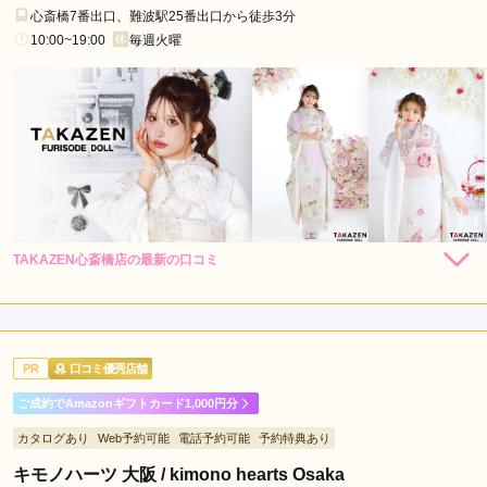
日
心斎橋7番出口、難波駅25番出口から徒歩3分
本
10:00~19:00
毎週火曜
橋
駅
大
阪
難
波
駅
今
TAKAZEN心斎橋店の最新の口コミ
306,000
262,900
レン
円~
レン
円~
福
タル
タル
5.0
(税込)
(税込)
638,000
473,000
鶴
購
円~
購
円~
入
入
店内
5
店員
5
振袖選び
5
(税込)
(税込)
見
ご利用金額：
--
駅
ご利用目的：
レンタル /
成人式
PR
口コミ優秀店舗
大
ご利用日：2026年07月
阪
ご成約でAmazonギフトカード1,000円分
阿
振袖が全部可愛かったです。
カタログあり
Web予約可能
電話予約可能
予約特典あり
部
キモノハーツ 大阪 / kimono hearts Osaka
野
口コミ公開日：2026年08月03日