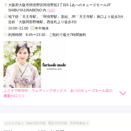
大阪府大阪市阿倍野区阿倍野筋1丁目6-1あべのキューズモール2F
SHIBUYA109ABENO 内
[地図]
地下鉄「天王寺駅」「阿倍野駅」直結、JR「天王寺駅」南口より徒歩3分、
近鉄「大阪阿部野橋駅」西改札より徒歩3分
10:00~21:00
年中無休
利用時間 8:45〜23:30、ご契約で最大7時間無料
ふりそでMODE ウェディングボックス あべのキューズモール店の
最新の口コミ
4.3
店内
4
店員
5
振袖選び
4
ご利用金額：
約340,000円
ご利用目的：
レンタル /
成人式
カタログあり
Web予約可能
電話予約可能
予約特典あり
ご利用日：2025年10月