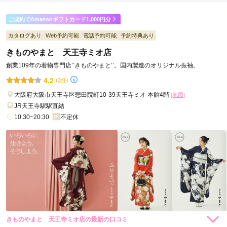
ご利用金額：
約400,000円
ご利用目的：
レンタル /
成人式
ご成約でAmazonギフトカード1,000円分
ご利用日：2024年02月
カタログあり
Web予約可能
電話予約可能
予約特典あり
満足がいくまでコーディネートしていただきました。
きものやまと 天王寺ミオ店
創業109年の着物専門店’’きものやまと’’。国内製造のオリジナル振袖。
口コミ公開日：2024年04月11日
4.2
(3件)
本きもの松葉 あべのアポロ店の口コミ・評判をもっと見る
大阪府大阪市天王寺区悲田院町10-39天王寺ミオ 本館4階
[地図]
JR天王寺駅駅直結
10:30~20:30
不定休
きものやまと 天王寺ミオ店の最新の口コミ
264,000
231,000
レン
円~
レン
円~
タル
タル