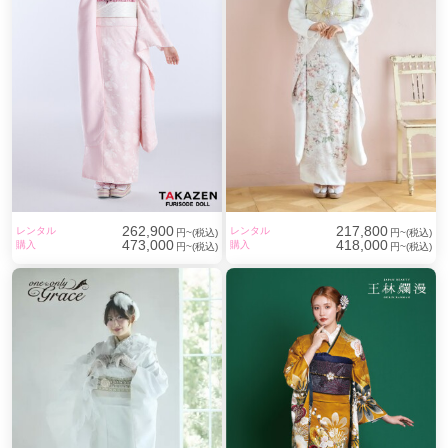
忍ケ丘駅
(1)
守口駅
(1)
小路駅
(1)
湊駅
(1)
大阪ビジネスパーク駅
(1)
住ノ江駅
(1)
262,900
217,800
レンタル
レンタル
円~(税込)
円~(税込)
473,000
418,000
購入
購入
円~(税込)
円~(税込)