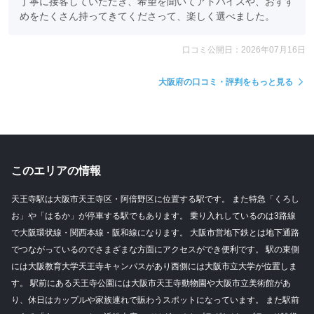
丁寧に接客していただき、希望を聞いてアドバイスや、おすす
めをたくさん持ってきてくださって、楽しく選べました。
口コミ公開日：2026年07月16日
大阪府の口コミ・評判をもっと見る
このエリアの情報
天王寺駅は大阪市天王寺区・阿倍野区に位置する駅です。 また特急「くろし
お」や「はるか」が停車する駅でもあります。 乗り入れしているのは3路線
で大阪環状線・関西本線・阪和線になります。 大阪市営地下鉄とは地下通路
でつながっているのでさまざまな方面にアクセスができ便利です。 駅の東側
には大阪教育大学天王寺キャンパスがあり西側には大阪市立大学が位置しま
す。 駅前にある天王寺公園には大阪市天王寺動物園や大阪市立美術館があ
り、休日はカップルや家族連れで賑わうスポットになっています。 また駅前