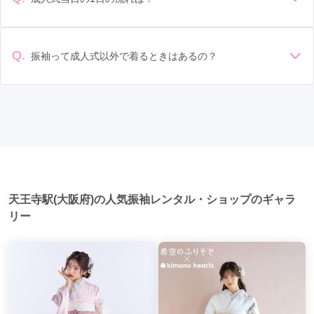
西大橋駅
(1)
なることもあります。具体的な価格はMy振袖でプランをご確
返却のルールをしっかり確認しておく必要があります。 お店
準備: 着付け、ヘアメイクの予約はほとんどの場合が先着順の
認いただくか、店舗に問い合わせてみてください。
泉佐野駅
選び: 評判や口コミを事前にチェックして、信頼できるお店を
(3)
古市駅
(3)
香里園駅
(3)
星田駅
(3)
場合で、早朝からスタートする場合も多いです。 成人式: 一般
選びましょう。
近鉄八尾駅
(3)
高鷲駅
(3)
東梅田駅
(3)
的に午前中に成人式が行わる場合が多いですが、午前午後で
Q.
振袖って成人式以外で着るときはあるの？
二部制の地域もあるため、自分の市町村を確認しましょう。
千林駅
(3)
茨木駅
(3)
泉ヶ丘駅
(2)
南千里駅
(2)
はい、成人式以外でも振袖を着る機会はあります。例えば、
写真撮影: 成人式の後、家族や友人との記念撮影を行うことが
家族や友人の結婚式、卒業式、初詣などがあります。 成人式
多いです。 帰宅: 帰宅後、振袖から着替えます。振袖は当日返
泉大津駅
(2)
りんくうタウン駅
(2)
河内松原駅
(2)
以外での振袖の着用は、華やかな場に適しており、伝統的な
却せず、後日お店に返却しに行く場合が多いです。 同窓会: 成
日本の美しさを表現することができます。
人式当日に同窓会が行われる場合が多いです。 二次会: 同窓会
京橋駅
(2)
滝谷駅
(2)
茨木市駅
(2)
津久野駅
(2)
後、友人たちとの二次会や三次会を楽しむ人もいます。
千鳥橋駅
(2)
光明池駅
(2)
新金岡駅
(2)
中百舌鳥駅
(2)
松屋町駅
(2)
大日駅
(2)
天王寺駅(大阪府)の人気振袖レンタル・ショップのギャラ
長堀橋駅
(2)
なかもず駅
(2)
あびこ駅
(2)
リー
岸里駅
(2)
谷町九丁目駅
(2)
千林大宮駅
(2)
駒川中野駅
(2)
針中野駅
(2)
西大橋駅
(1)
天満駅
(1)
扇町駅
(1)
北助松駅
(1)
井原里駅
(1)
天王寺駅前駅
(1)
柏原駅
(1)
堅下駅
(1)