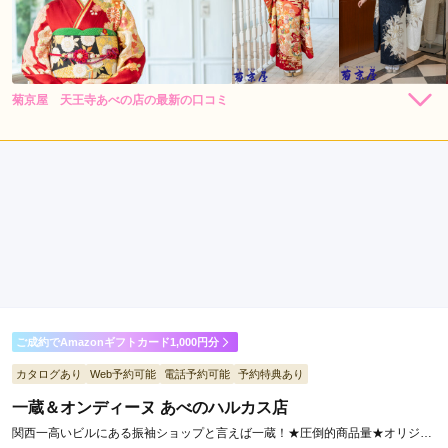
阪
ビ
ジ
ネ
菊京屋 天王寺あべの店の最新の口コミ
250,800
217,800
レン
円~
レン
円~
ス
タル
タル
4.0
(税込)
(税込)
パ
店内
4
店員
4
ー
ご利用金額：
--
ク
ご利用目的：
レンタル /
成人式
駅
ご利用日：2026年05月
扇
ママ振袖アレンジで伺いました。昔と今の違いを教えてもらっ
町
たり、子供の意見を聞きながらコーディネートを進めていただ
駅
きました。
天
満
ご成約でAmazonギフトカード1,000円分
口コミ公開日：2026年06月26日
駅
菊京屋 天王寺あべの店の口コミ・評判をもっと見る
天
カタログあり
Web予約可能
電話予約可能
予約特典あり
王
一蔵＆オンディーヌ あべのハルカス店
寺
関西一高いビルにある振袖ショップと言えば一蔵！★圧倒的商品量★オリジナ
駅