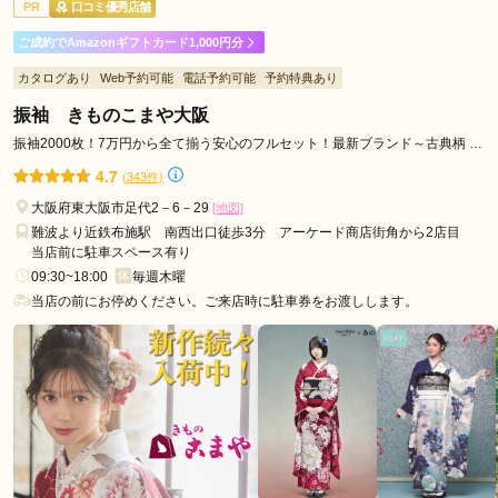
PR
口コミ優秀店舗
ご利用日：2026年07月
駅
ご成約でAmazonギフトカード1,000円分
松
スタッフさんの雰囲気が明るくて相談しやすいので楽しく選べ
屋
カタログあり
Web予約可能
電話予約可能
予約特典あり
ました
町
振袖 きものこまや大阪
駅
口コミ公開日：2026年08月04日
振袖2000枚！7万円から全て揃う安心のフルセット！最新ブランド～古典柄 ヘ
谷
アメイク・スタジオ撮影！
キモノハーツ 大阪 / kimono hearts Osakaの口コミ・評判をもっと見る
4.7
(343件)
町
大阪府東大阪市足代2－6－29
[地図]
九
難波より近鉄布施駅 南西出口徒歩3分 アーケード商店街角から2店目
丁
当店前に駐車スペース有り
目
09:30~18:00
毎週木曜
駅
当店の前にお停めください。ご来店時に駐車券をお渡しします。
岸
里
駅
駒
川
中
野