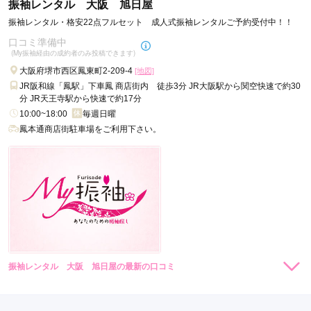
振袖レンタル 大阪 旭日屋
いっぱい相談にのってもらえたので良かったです。
振袖レンタル・格安22点フルセット 成人式振袖レンタルご予約受付中！！
口コミ準備中
口コミ公開日：2025年12月26日
(My振袖経由の成約者のみ投稿できます)
ふりそでMODE ウェディングボックス あべのキューズモール店の口コ
大阪府堺市西区鳳東町2-209-4
[地図]
ミ・評判をもっと見る
JR阪和線「鳳駅」下車鳳 商店街内 徒歩3分 JR大阪駅から関空快速で約30
分 JR天王寺駅から快速で約17分
10:00~18:00
毎週日曜
鳳本通商店街駐車場をご利用下さい。
振袖レンタル 大阪 旭日屋の最新の口コミ
現在表示可能な口コミはございません。