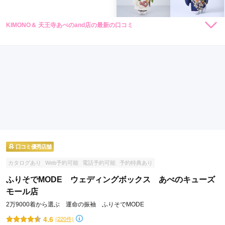
KIMONO＆ 天王寺あべのand店の最新の口コミ
162,800
228,800
レン
円~
レン
円~
タル
タル
5.0
(税込)
(税込)
店内
5
店員
5
振袖選び
5
ご利用金額：
約230,000円
ご利用目的：
レンタル /
成人式
ご利用日：2026年05月
プランの説明の時に振袖レンタル以外で大学等の卒業式で袴の
レンタルができると聞き興味が湧きました

幾つかの店舗に行きました袴レンタルの話は無かったからです

また、スタッフの方々には自分の予算内でコーディネートを考
えてくださり

口コミ優秀店舗
とても良い対応してくださりました

カタログあり
Web予約可能
電話予約可能
予約特典あり
娘も私も大変満足しました

ありがとうございました!
ふりそでMODE ウェディングボックス あべのキューズ
モール店
口コミ公開日：2026年06月05日
2万9000着から選ぶ 運命の振袖 ふりそでMODE
KIMONO＆ 天王寺あべのand店の口コミ・評判をもっと見る
4.6
(220件)