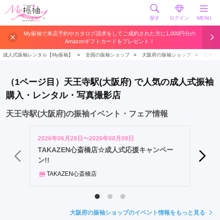
探す
ログイン
MENU
心
My振袖で来店予約やカタログ請求をしてご成約された方に1,000円分の
Amazonギフトカードをプレゼント！
斎
橋
成人式振袖レンタル【My振袖】
＞
全国の振袖ショップ
＞
大阪府の振袖ショップ
＞
ミナミ
駅
梅
（1ページ目）天王寺駅(大阪府) で人気の成人式振袖
田
購入・レンタル・写真撮影店
駅
大
天王寺駅(大阪府)の振袖イベント・フェア情報
阪
駅
2026年06月28日〜2026年08月09日
2026年
な
TAKAZEN心斎橋店☆成人式応援キャンペー
振袖P
ン!!
が58%
ん
ば
TAKAZEN心斎橋店
菊京
駅
難
波
大阪府の振袖ショップのイベント情報をもっと見る
駅