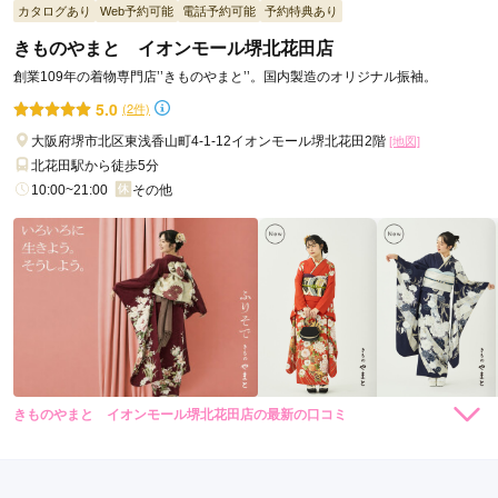
カタログあり
Web予約可能
電話予約可能
予約特典あり
丁寧に接客していただき可愛い振袖を見つけることができまし
きものやまと イオンモール堺北花田店
た！
創業109年の着物専門店’’きものやまと’’。国内製造のオリジナル振袖。
5.0
(2件)
口コミ公開日：2026年05月10日
一蔵＆オンディーヌ あべのハルカス店の口コミ・評判をもっと見る
大阪府堺市北区東浅香山町4-1-12イオンモール堺北花田2階
[地図]
北花田駅から徒歩5分
10:00~21:00
その他
きものやまと イオンモール堺北花田店の最新の口コミ
264,000
231,000
レン
円~
レン
円~
タル
タル
5.0
(税込)
(税込)
459,030
426,030
購
円~
購
円~
入
入
店内
5
店員
5
振袖選び
5
(税込)
(税込)
ご利用金額：
--