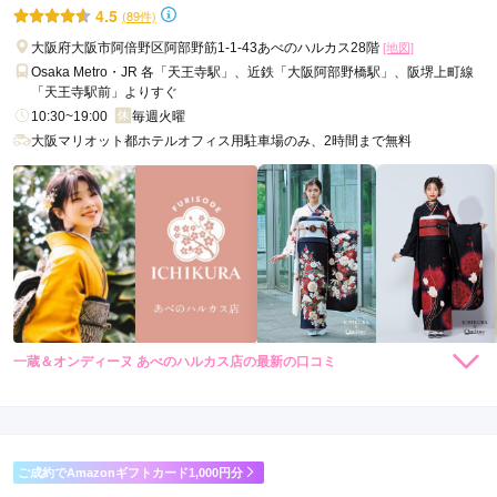
ルのコーディネートをご提案★
4.5
(89件)
前
大阪府大阪市阿倍野区阿部野筋1-1-43あべのハルカス28階
[地図]
駅
Osaka Metro・JR 各「天王寺駅」、近鉄「大阪阿部野橋駅」、阪堺上町線
西
「天王寺駅前」よりすぐ
大
10:30~19:00
毎週火曜
橋
大阪マリオット都ホテルオフィス用駐車場のみ、2時間まで無料
駅
一蔵＆オンディーヌ あべのハルカス店の最新の口コミ
198,000
148,000
レン
円~
レン
円~
タル
タル
5.0
(税込)
(税込)
348,000
298,000
購
円~
購
円~
入
入
店内
5
店員
5
振袖選び
5
(税込)
(税込)
ご利用金額：
--
ご利用目的：
レンタル /
成人式
ご成約でAmazonギフトカード1,000円分
ご利用日：2026年04月