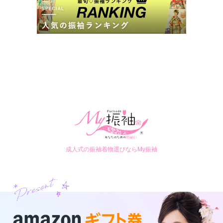
成人式の振袖着物選びならMy振袖