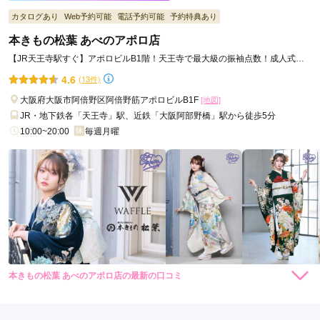
カタログあり
Web予約可能
電話予約可能
予約特典あり
本きもの松葉 あべのアポロ店
【JR天王寺駅すぐ】アポロビルB1階！天王寺で最大級の振袖点数！成人式フ
ルサポートしています！
4.6
(13件)
大阪府大阪市阿倍野区阿倍野筋アポロビルB1F
[地図]
JR・地下鉄各「天王寺」駅、近鉄「大阪阿部野橋」駅から徒歩5分
10:00~20:00
毎週月曜
本きもの松葉 あべのアポロ店の最新の口コミ
306,460
306,460
レン
円~
レン
円~
タル
タル
4.3
(税込)
(税込)
437,800
437,800
購
円~
購
円~
入
入
店内
4
店員
4
振袖選び
5
(税込)
(税込)