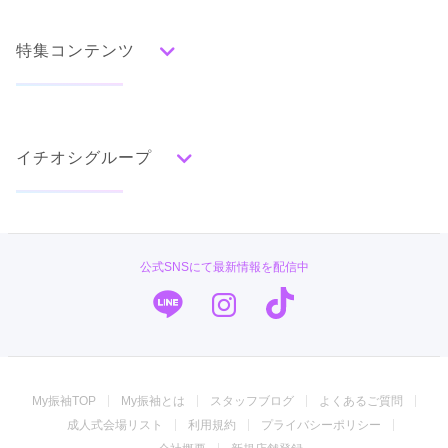
人気の振袖から探す
みんなの振袖ランキングトップ
特集コンテンツ
口コミから探す
色別ランキング
イベント・フェアから探す
口コミ一覧
赤
成人式の前撮り・後撮り特集
朱
ベージュ
ピンク
オレンジ
黄
緑
水色
青
紺
紫
茶
ゴールド
シルバー
イチオシグループ
ママ振特集
グレー
黒
白
その他
個性的振袖コーディネート特集
#振袖gram
タイプ別ランキング
成人式レポート
古典
エレガント
キュート
クール
グラマラス
PLUM
振袖ブランド特集
公式SNSにて最新情報を配信中
レトロ
TAKAZEN
口コミ優秀店舗
キモノハーツ／kimono hearts
振袖タイプ診断
柄別ランキング
振袖専門店 オンディーヌ
無地
花
桜
梅
菊
松
竹
牡丹
バラ
椿
My振袖TOP
My振袖とは
スタッフブログ
よくあるご質問
百合
橘
蝶
鶴
松竹梅
扇面
車
華籠
ジョイフル恵利
成人式会場リスト
利用規約
プライバシーポリシー
熨斗
宝尽
波
雪輪
雲取り
道長取り
矢絣