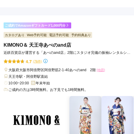
4.5
(税込)
(税込)
459,030
426,030
購
円~
購
円~
入
入
店内
4
店員
5
(税込)
(税込)
ご利用金額：
約77,000円
ご利用目的：
レンタル /
成人式
ご成約でAmazonギフトカード1,000円分
ご利用日：2026年05月
カタログあり
Web予約可能
電話予約可能
予約特典あり
よろしくお願いします。
KIMONO＆ 天王寺あべのand店
近鉄百貨店が運営する「あべのand店」2階にスタジオ完備の振袖レンタルショ
口コミ公開日：2026年05月19日
ップ
4.7
(76件)
きものやまと 天王寺ミオ店の口コミ・評判をもっと見る
大阪府大阪市阿倍野区阿倍野筋2-1-40あべのand 2階
[地図]
天王寺駅・阿倍野駅直結
10:00~20:00
年末年始
ご成約の方は3時間無料。お下見でも1時間無料。