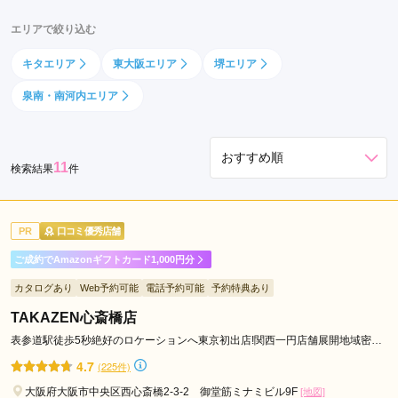
天
エリアで絞り込む
王
寺
キタエリア
東大阪エリア
堺エリア
駅
泉南・南河内エリア
本
町
駅
11
北
検索結果
件
新
地
PR
口コミ優秀店舗
駅
西
ご成約でAmazonギフトカード1,000円分
梅
カタログあり
Web予約可能
電話予約可能
予約特典あり
田
TAKAZEN心斎橋店
駅
都
表参道駅徒歩5秒絶好のロケーションへ東京初出店!関西一円店舗展開地域密着
49年信用と実績をモットーに
島
4.7
(225件)
駅
大阪府大阪市中央区西心斎橋2-3-2 御堂筋ミナミビル9F
[地図]