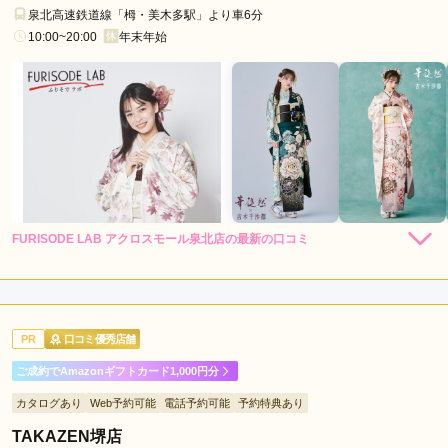
鳥
泉北高速鉄道線「栂・美木多駅」より車6分
駅
10:00~20:00
年末年始
新
金
岡
駅
湊
駅
FURISODE LAB アクロスモール泉北店の最新の口コミ
5.0
店内
5
店員
5
振袖選び
5
ご利用金額：
約331,000円
ご利用目的：
レンタル /
成人式
PR
口コミ優秀店舗
ご利用日：2026年02月
ご成約でAmazonギフトカード1,000円分
親身に対応していただきました。

カタログあり
Web予約可能
電話予約可能
予約特典あり
また機会があればぜひ次回もお願いしたいです
TAKAZEN堺店