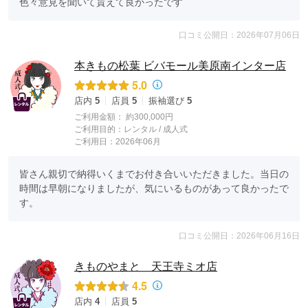
色々意見を聞いて貰えて良かったです
口コミ公開日：2026年07月06日
本きもの松葉 ビバモール美原南インター店
5.0
店内
5
店員
5
振袖選び
5
ご利用金額：
約300,000円
ご利用目的：
レンタル /
成人式
ご利用日：2026年06月
皆さん親切で納得いくまでお付き合いいただきました。当日の
時間は早朝になりましたが、気にいるものがあって良かったで
す。
口コミ公開日：2026年06月16日
きものやまと 天王寺ミオ店
4.5
店内
4
店員
5