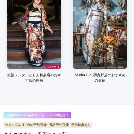
皆さん親切で納得いくまでお付き合いいただきました。当日の
時間は早朝になりましたが、気にいるものがあって良かったで
す。
口コミ公開日：2026年06月16日
本きもの松葉 ビバモール美原南インター店の口コミ・評判をもっと見る
振袖レンタルともえ和泉店のおす
Studio Ciel 羽曳野店のおすすめ
すめの振袖
の振袖
ご成約でAmazonギフトカード1,000円分
カタログあり
Web予約可能
電話予約可能
予約特典あり