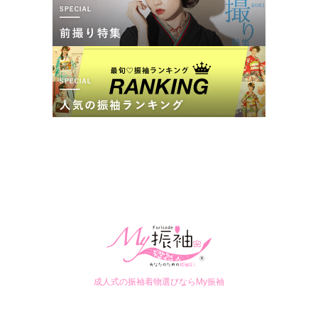
成人式の振袖着物選びならMy振袖