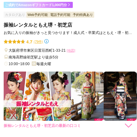
ご成約でAmazonギフトカード1,000円分
よろしくお願いします。
カタログあり
Web予約可能
電話予約可能
予約特典あり
振袖レンタルともえ堺・初芝店
口コミ公開日：2026年05月19日
きものやまと 天王寺ミオ店の口コミ・評判をもっと見る
お気に入りの振袖がきっと見つかります！成人式・卒業式はともえ・堺・初芝
店で！
4.7
(79件)
大阪府堺市東区日置荘西町1-33-21
[地図]
南海高野線初芝駅より徒歩5分
10:00~18:00
毎週火曜
振袖レンタルともえ堺・初芝店の最新の口コミ
5.0