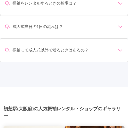
す。 サイズ選び: 自分の体型に合ったサイズを選ぶことが大切
Q.
振袖をレンタルするときの相場は？
鳳駅
(4)
千里中央駅
(4)
都島駅
(4)
です。事前に試着をし、必要であればサイズ調整をお願いす
振袖のレンタル相場は店舗や地域、デザインによって異なり
ることもあります。 価格: 予算に合わせてプランを選ぶことが
恵我ノ荘駅
(4)
七道駅
(3)
金剛駅
(3)
ますが、一般的には10万円から30万円程度が相場とされてい
できます。また、プランやレンタル料金に含まれるもの（小
ます。 高級なものやブランド物になると、それ以上の価格に
物や帯、草履など）を確認しましょう。 期間: レンタル期間や
Q.
成人式当日の1日の流れは？
若江岩田駅
(3)
富田林駅
(3)
瓢箪山駅
(3)
なることもあります。具体的な価格はMy振袖でプランをご確
返却のルールをしっかり確認しておく必要があります。 お店
準備: 着付け、ヘアメイクの予約はほとんどの場合が先着順の
認いただくか、店舗に問い合わせてみてください。
泉佐野駅
選び: 評判や口コミを事前にチェックして、信頼できるお店を
(3)
古市駅
(3)
香里園駅
(3)
星田駅
(3)
場合で、早朝からスタートする場合も多いです。 成人式: 一般
選びましょう。
近鉄八尾駅
(3)
高鷲駅
(3)
東梅田駅
(3)
的に午前中に成人式が行わる場合が多いですが、午前午後で
Q.
振袖って成人式以外で着るときはあるの？
二部制の地域もあるため、自分の市町村を確認しましょう。
千林駅
(3)
茨木駅
(3)
泉ヶ丘駅
(2)
南千里駅
(2)
はい、成人式以外でも振袖を着る機会はあります。例えば、
写真撮影: 成人式の後、家族や友人との記念撮影を行うことが
家族や友人の結婚式、卒業式、初詣などがあります。 成人式
多いです。 帰宅: 帰宅後、振袖から着替えます。振袖は当日返
泉大津駅
(2)
りんくうタウン駅
(2)
河内松原駅
(2)
以外での振袖の着用は、華やかな場に適しており、伝統的な
却せず、後日お店に返却しに行く場合が多いです。 同窓会: 成
日本の美しさを表現することができます。
人式当日に同窓会が行われる場合が多いです。 二次会: 同窓会
京橋駅
(2)
滝谷駅
(2)
茨木市駅
(2)
津久野駅
(2)
後、友人たちとの二次会や三次会を楽しむ人もいます。
千鳥橋駅
(2)
光明池駅
(2)
新金岡駅
(2)
中百舌鳥駅
(2)
松屋町駅
(2)
大日駅
(2)
初芝駅(大阪府)の人気振袖レンタル・ショップのギャラリ
長堀橋駅
(2)
なかもず駅
(2)
あびこ駅
(2)
ー
岸里駅
(2)
谷町九丁目駅
(2)
千林大宮駅
(2)