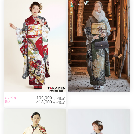
駒川中野駅
(2)
針中野駅
(2)
西大橋駅
(1)
天満駅
(1)
扇町駅
(1)
北助松駅
(1)
井原里駅
(1)
天王寺駅前駅
(1)
柏原駅
(1)
堅下駅
(1)
忍ケ丘駅
(1)
守口駅
(1)
小路駅
(1)
湊駅
(1)
大阪ビジネスパーク駅
(1)
住ノ江駅
(1)
196,900
レンタル
円~(税込)
418,000
購入
円~(税込)