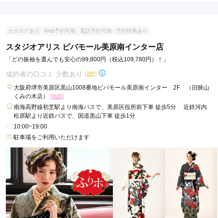
店内
5
店員
5
振袖選び
5
ご利用金額：
約200,000円
ご利用目的：
レンタル /
成人式
カタログあり
Web予約可能
電話予約可能
予約特典あり
ご利用日：2026年05月
スタジオアリス ビバモール美原南インター店
子供の気に入った着物が見つかった良かったです。丁寧にいろ
「どの振袖を選んでも安心の99,800円（税込109,780円）！」
んなパターンを試させてくださいました。
成約者の口コミ 少数あり
(2件)
大阪府堺市美原区黒山1008番地ビバモール美原南インター 2F （旧狭山
口コミ公開日：2026年05月07日
くみの木店）
[地図]
振袖レンタルともえ堺・初芝店の口コミ・評判をもっと見る
南海高野線初芝駅より南海バスで、美原区役所前下車 徒歩5分 近鉄河内
松原駅より近鉄バスで、国道黒山下車 徒歩1分
10:00~19:00
駐車場をご利用いただけます