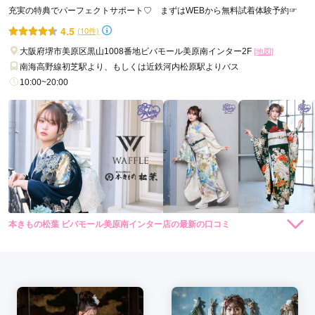
充実の特典でパーフェクトサポート♡ まずはWEBから無料試着体験予約☞
4.5
(10件)
口コミ公開日：2026年03月09日
FURISODE ARC ららぽーと堺店の口コミ・評判をもっと見る
大阪府堺市美原区黒山1008番地ビバモール美原南インター2F
[地図]
南海高野線初芝駅より、もしくは近鉄河内松原駅よりバス
10:00~20:00
本きもの松葉 ビバモール美原南インター店の最新の口コミ
306,460
306,460
レン
円~
レン
円~
タル
タル
5.0
(税込)
(税込)
437,800
437,800
購
円~
購
円~
入
入
店内
5
店員
5
振袖選び
5
(税込)
(税込)
ご利用金額：
約300,000円
ご利用目的：
レンタル /
成人式
ご利用日：2026年06月