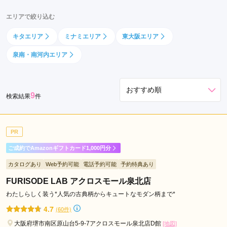
野
エリアで絞り込む
駅
光
キタエリア
ミナミエリア
東大阪エリア
明
泉南・南河内エリア
池
駅
泉
9
ヶ
検索結果
件
丘
駅
PR
な
か
ご成約でAmazonギフトカード1,000円分
も
カタログあり
Web予約可能
電話予約可能
予約特典あり
ず
FURISODE LAB アクロスモール泉北店
駅
中
わたしらしく装う*人気の古典柄からキュートなモダン柄まで*
百
4.7
(60件)
舌
大阪府堺市南区原山台5-9-7アクロスモール泉北店D館
[地図]