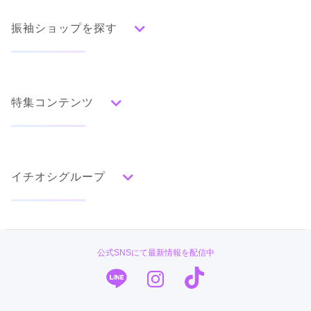
振袖ショップを探す
人気の振袖から探す
みんなの振袖ランキングトップ
特集コンテンツ
口コミから探す
色別ランキング
イベント・フェアから探す
口コミ一覧
赤
成人式の前撮り・後撮り特集
朱
ベージュ
ピンク
オレンジ
黄
緑
水色
青
紺
紫
茶
ゴールド
シルバー
イチオシグループ
ママ振特集
グレー
黒
白
その他
個性的振袖コーディネート特集
菊京屋
タイプ別ランキング
成人式レポート
古典
エレガント
キュート
クール
グラマラス
PLUM
振袖ブランド特集
公式SNSにて最新情報を配信中
レトロ
TAKAZEN
口コミ優秀店舗
キモノハーツ／kimono hearts
振袖タイプ診断
柄別ランキング