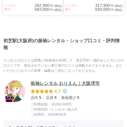
262,900
317,900
レンタル
レンタル
円~(税込)
円~(税込)
583,000
693,000
購入
購入
円~(税込)
円~(税込)
初芝駅(大阪府)の振袖レンタル・ショップ口コミ・評判情
報
※これらの口コミは実際にMy振袖を利用して、来店予約・成約をした方たちの
口コミです。来店されていない第三者の口コミは掲載されておりません。また
いただいた口コミの加筆・編集は一切おこなっておりません。
振袖レンタル おりえん｜大阪堺市
4.7
店内
5
店員
4
振袖選び
5
ご利用金額：
約264,000円
ご利用目的：
レンタル /
成人式
ご利用日：2026年06月