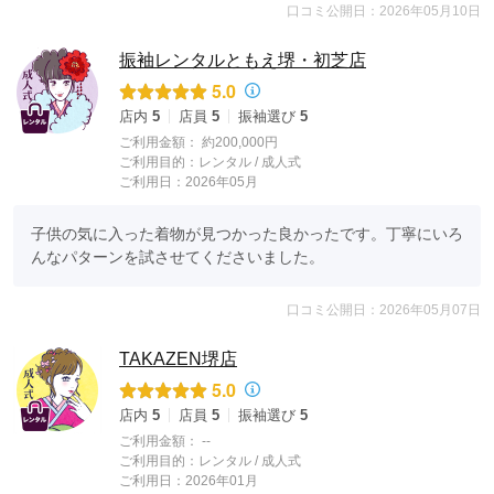
口コミ公開日：2026年05月10日
振袖レンタルともえ堺・初芝店
5.0
店内
5
店員
5
振袖選び
5
ご利用金額：
約200,000円
ご利用目的：
レンタル /
成人式
ご利用日：2026年05月
子供の気に入った着物が見つかった良かったです。丁寧にいろ
んなパターンを試させてくださいました。
口コミ公開日：2026年05月07日
TAKAZEN堺店
5.0
店内
5
店員
5
振袖選び
5
ご利用金額：
--
ご利用目的：
レンタル /
成人式
ご利用日：2026年01月