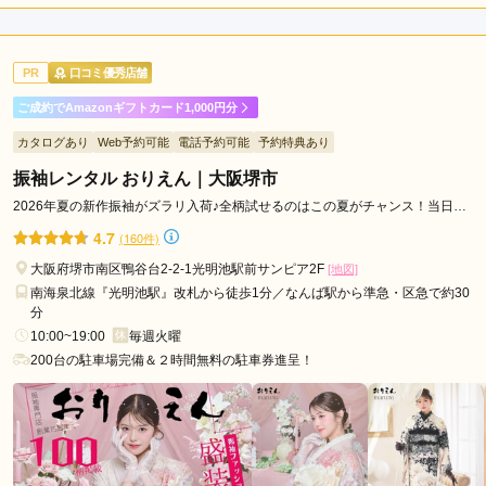
入
入
店内
4
店員
5
振袖選び
4
(税込)
(税込)
ご利用金額：
約220,000円
ご利用目的：
レンタル /
成人式
PR
口コミ優秀店舗
ご利用日：2025年09月
ご成約でAmazonギフトカード1,000円分
色々と疑問に答えていただき不安なく契約することができまし
カタログあり
Web予約可能
電話予約可能
予約特典あり
た。希望に叶ったお着物を選ぶことができ嬉しかったです。あ
りがとうございました。
振袖レンタル おりえん｜大阪堺市
2026年夏の新作振袖がズラリ入荷♪全柄試せるのはこの夏がチャンス！当日着
付けも無料です♡
口コミ公開日：2025年09月30日
4.7
(160件)
本きもの松葉 泉ケ丘店の口コミ・評判をもっと見る
大阪府堺市南区鴨谷台2-2-1光明池駅前サンピア2F
[地図]
南海泉北線『光明池駅』改札から徒歩1分／なんば駅から準急・区急で約30
分
10:00~19:00
毎週火曜
200台の駐車場完備＆２時間無料の駐車券進呈！