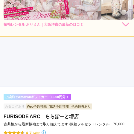
振袖レンタル おりえん｜大阪堺市の最新の口コミ
4.7
店内
5
店員
4
振袖選び
5
ご利用金額：
約264,000円
ご利用目的：
レンタル /
成人式
ご利用日：2026年06月
色々意見を聞いて貰えて良かったです
口コミ公開日：2026年07月06日
振袖レンタル おりえん｜大阪堺市の口コミ・評判をもっと見る
ご成約でAmazonギフトカード1,000円分
カタログあり
Web予約可能
電話予約可能
予約特典あり
FURISODE ARC ららぽーと堺店
古典柄から最新振袖まで取り揃えてます♪振袖フルセットレンタル 70,000円
～◎◎
4.7
(4件)