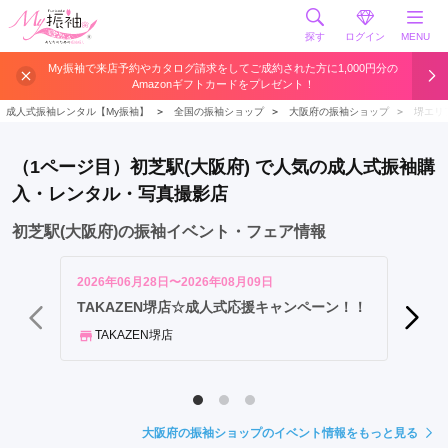
探す
ログイン
MENU
大
My振袖で来店予約やカタログ請求をしてご成約された方に1,000円分の
Amazonギフトカードをプレゼント！
阪
駅
成人式振袖レンタル【My振袖】
＞
全国の振袖ショップ
＞
大阪府の振袖ショップ
＞
堺エリ
天
王
（1ページ目）初芝駅(大阪府) で人気の成人式振袖購
寺
入・レンタル・写真撮影店
駅
初
初芝駅(大阪府)の振袖イベント・フェア情報
芝
駅
2026年06月28日〜2026年08月09日
2026年
鳳
《5,
TAKAZEN堺店☆成人式応援キャンペーン！！
舗開催
駅
TAKAZEN堺店
七
きも
道
駅
津
大阪府の振袖ショップのイベント情報をもっと見る
久