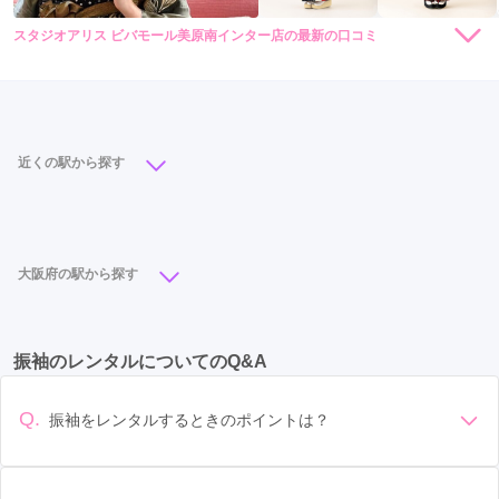
スタジオアリス ビバモール美原南インター店の最新の口コミ
4.0
店内
4
店員
4
振袖選び
4
ご利用金額：
約116,000円
ご利用目的：
レンタル /
成人式
ご利用日：2022年10月
近くの駅から探す
お店もきれいでよかった
大阪駅
(10)
天王寺駅
(7)
初芝駅
(5)
鳳駅
(4)
七道駅
(3)
津久野駅
(2)
光明池駅
(2)
口コミ公開日：2022年11月04日
大阪府の駅から探す
スタジオアリス ビバモール美原南インター店の口コミ・評判をもっと見る
泉ヶ丘駅
(2)
なかもず駅
(2)
中百舌鳥駅
(2)
心斎橋駅
(11)
梅田駅
(11)
大阪駅
(10)
新金岡駅
(2)
湊駅
(1)
振袖のレンタルについてのQ&A
なんば駅
(9)
天王寺駅
(8)
難波駅
(8)
布施駅
(6)
本町駅
(6)
吹田駅
(5)
初芝駅
(5)
和泉中央駅
(5)
Q.
振袖をレンタルするときのポイントは？
西梅田駅
(5)
北新地駅
(5)
日本橋駅
(4)
デザイン: 好きな色や柄など自分の好みで選ぶ場合や、成人式
の会場の雰囲気に合わせてデザインを選ぶ場合などがありま
今福鶴見駅
(4)
大阪阿部野橋駅
(4)
大阪難波駅
(4)