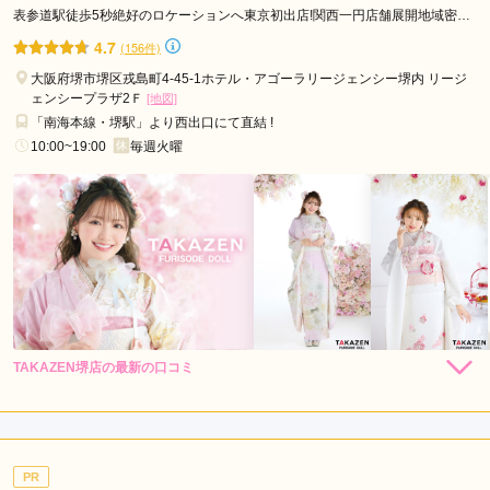
口コミ公開日：2026年02月04日
表参道駅徒歩5秒絶好のロケーションへ東京初出店!関西一円店舗展開地域密着
49年信用と実績をモットーに
FURISODE LAB アクロスモール泉北店の口コミ・評判をもっと見る
4.7
(156件)
大阪府堺市堺区戎島町4-45-1ホテル・アゴーラリージェンシー堺内 リージ
ェンシープラザ2Ｆ
[地図]
「南海本線・堺駅」より西出口にて直結 !
10:00~19:00
毎週火曜
TAKAZEN堺店の最新の口コミ
306,000
262,900
レン
円~
レン
円~
タル
タル
5.0
(税込)
(税込)
638,000
473,000
購
円~
購
円~
入
入
店内
5
店員
5
振袖選び
5
(税込)
(税込)
ご利用金額：
--
ご利用目的：
レンタル /
成人式
PR
ご利用日：2026年01月