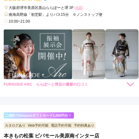
大阪府堺市美原区黒山ららぽーと堺 3F
[地図]
南海高野線「初芝駅」よりバス15分 ※ノンストップ便
10:00~21:00
FURISODE ARC ららぽーと堺店の最新の口コミ
4.7
店内
4
店員
5
振袖選び
5
ご利用金額：
約260,000円
ご利用目的：
レンタル /
成人式
ご成約でAmazonギフトカード1,000円分
ご利用日：2026年02月
カタログあり
Web予約可能
電話予約可能
予約特典あり
こちらの希望を聞きつついろいろアドバイスをくださったの
本きもの松葉 ビバモール美原南インター店
で、満足のいく着物を選ぶことができました。