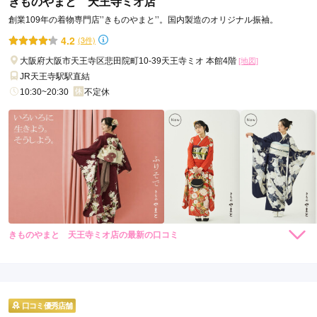
きものやまと 天王寺ミオ店
創業109年の着物専門店’’きものやまと’’。国内製造のオリジナル振袖。
4.2
(3件)
大阪府大阪市天王寺区悲田院町10-39天王寺ミオ 本館4階
[地図]
JR天王寺駅駅直結
10:30~20:30
不定休
きものやまと 天王寺ミオ店の最新の口コミ
264,000
231,000
レン
円~
レン
円~
タル
タル
4.5
(税込)
(税込)
459,030
426,030
購
円~
購
円~
入
入
店内
4
店員
5
(税込)
(税込)
ご利用金額：
約77,000円
ご利用目的：
レンタル /
成人式
口コミ優秀店舗
ご利用日：2026年05月