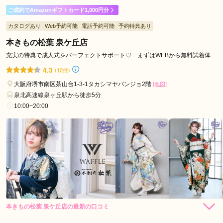
ご成約でAmazonギフトカード1,000円分
スタッフの皆さんが常に笑顔で親身になってコーディネートを
カタログあり
Web予約可能
電話予約可能
予約特典あり
組んでくれて、1日が最高にhappyでした(^^)
本きもの松葉 泉ケ丘店
口コミ公開日：2026年04月23日
充実の特典で成人式をパーフェクトサポート♡ まずはWEBから無料試着体験
予約☞
TAKAZEN堺店の口コミ・評判をもっと見る
4.3
(10件)
大阪府堺市南区茶山台1-3-1タカシマヤパンジョ2階
[地図]
泉北高速線泉ヶ丘駅から徒歩5分
10:00~20:00
本きもの松葉 泉ケ丘店の最新の口コミ
306,460
306,460
レン
円~
レン
円~
タル
タル
4.3
(税込)
(税込)
437,800
437,800
購
円~
購
円~