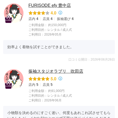
FURISODE efy 豊中店
4.0
店内
4
店員
4
振袖選び
4
ご利用金額：
約150,000円
ご利用目的：
レンタル /
成人式
ご利用日：2026年05月
効率よく着物を試すことができました。
口コミ公開日：2026年06月26日
振袖スタジオラブリ 吹田店
5.0
店内
5
店員
5
ご利用金額：
約91,000円
ご利用目的：
レンタル /
成人式
ご利用日：2026年06月
小物類を決めるのにすごく迷い、何度もあれこれ試させてもら