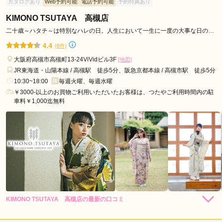
カタログあり
Web予約可能
電話予約可能
予約特典あり
KIMONO TSUTAYA 高槻店
二十歳～ハタチ～は特別なハレの日。人生において一生に一度の大事な日のお
手伝いをいたします！
4.4
(6件)
大阪府高槻市高槻町13-24ViVidビル3F
[地図]
JR東海道・山陽本線 / 高槻駅 徒歩5分、阪急京都本線 / 高槻市駅 徒歩5分
10:30~18:00
毎週火曜、毎週水曜
￥3000-以上のお買物ご利用いただいたお客様は、つたやご利用時間内の駐
車料￥1,000迄無料
KIMONO TSUTAYA 高槻店の最新の口コミ
4.0