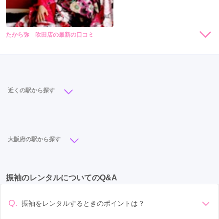
たから弥 吹田店の最新の口コミ
現在表示可能な口コミはございません。
近くの駅から探す
吹田駅
(5)
南千里駅
(2)
大阪府の駅から探す
心斎橋駅
(11)
梅田駅
(11)
大阪駅
(10)
振袖のレンタルについてのQ&A
なんば駅
(9)
天王寺駅
(8)
難波駅
(8)
布施駅
(6)
本町駅
(6)
吹田駅
(5)
初芝駅
(5)
和泉中央駅
(5)
Q.
振袖をレンタルするときのポイントは？
西梅田駅
(5)
北新地駅
(5)
日本橋駅
(4)