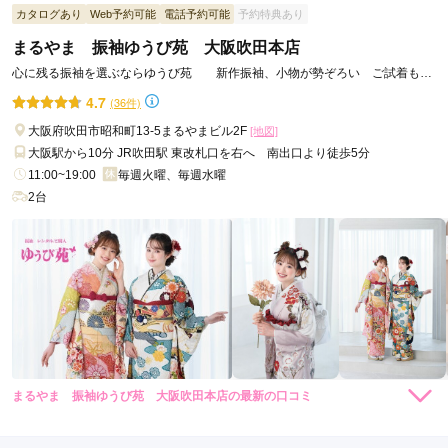
カタログあり
Web予約可能
電話予約可能
予約特典あり
小物類を決めるのにすごく迷い、何度もあれこれ試させてもら
まるやま 振袖ゆうび苑 大阪吹田本店
いましたが、イヤな顔ひとつせず丁寧にアドバイスいただきま
心に残る振袖を選ぶならゆうび苑 新作振袖、小物が勢ぞろい ご試着も存
した。本人も満足していました。

分にお楽しみください
ありがとうございました。
4.7
(36件)
大阪府吹田市昭和町13-5まるやまビル2F
[地図]
口コミ公開日：2026年06月16日
大阪駅から10分 JR吹田駅 東改札口を右へ 南出口より徒歩5分
振袖スタジオラブリ 吹田店の口コミ・評判をもっと見る
11:00~19:00
毎週火曜、毎週水曜
2台
まるやま 振袖ゆうび苑 大阪吹田本店の最新の口コミ
5.0
店内
5
店員
5
振袖選び
5