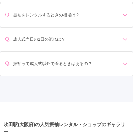
デザイン: 好きな色や柄など自分の好みで選ぶ場合や、成人式
の会場の雰囲気に合わせてデザインを選ぶ場合などがありま
今福鶴見駅
(4)
大阪阿部野橋駅
(4)
大阪難波駅
(4)
す。 サイズ選び: 自分の体型に合ったサイズを選ぶことが大切
Q.
振袖をレンタルするときの相場は？
鳳駅
(4)
千里中央駅
(4)
都島駅
(4)
です。事前に試着をし、必要であればサイズ調整をお願いす
振袖のレンタル相場は店舗や地域、デザインによって異なり
ることもあります。 価格: 予算に合わせてプランを選ぶことが
恵我ノ荘駅
(4)
七道駅
(3)
金剛駅
(3)
ますが、一般的には10万円から30万円程度が相場とされてい
できます。また、プランやレンタル料金に含まれるもの（小
ます。 高級なものやブランド物になると、それ以上の価格に
物や帯、草履など）を確認しましょう。 期間: レンタル期間や
Q.
成人式当日の1日の流れは？
若江岩田駅
(3)
富田林駅
(3)
瓢箪山駅
(3)
なることもあります。具体的な価格はMy振袖でプランをご確
返却のルールをしっかり確認しておく必要があります。 お店
準備: 着付け、ヘアメイクの予約はほとんどの場合が先着順の
認いただくか、店舗に問い合わせてみてください。
泉佐野駅
選び: 評判や口コミを事前にチェックして、信頼できるお店を
(3)
古市駅
(3)
香里園駅
(3)
星田駅
(3)
場合で、早朝からスタートする場合も多いです。 成人式: 一般
選びましょう。
近鉄八尾駅
(3)
高鷲駅
(3)
東梅田駅
(3)
的に午前中に成人式が行わる場合が多いですが、午前午後で
Q.
振袖って成人式以外で着るときはあるの？
二部制の地域もあるため、自分の市町村を確認しましょう。
千林駅
(3)
茨木駅
(3)
泉ヶ丘駅
(2)
南千里駅
(2)
はい、成人式以外でも振袖を着る機会はあります。例えば、
写真撮影: 成人式の後、家族や友人との記念撮影を行うことが
家族や友人の結婚式、卒業式、初詣などがあります。 成人式
多いです。 帰宅: 帰宅後、振袖から着替えます。振袖は当日返
泉大津駅
(2)
りんくうタウン駅
(2)
河内松原駅
(2)
以外での振袖の着用は、華やかな場に適しており、伝統的な
却せず、後日お店に返却しに行く場合が多いです。 同窓会: 成
日本の美しさを表現することができます。
人式当日に同窓会が行われる場合が多いです。 二次会: 同窓会
京橋駅
(2)
滝谷駅
(2)
茨木市駅
(2)
津久野駅
(2)
後、友人たちとの二次会や三次会を楽しむ人もいます。
千鳥橋駅
(2)
光明池駅
(2)
新金岡駅
(2)
中百舌鳥駅
(2)
松屋町駅
(2)
大日駅
(2)
吹田駅(大阪府)の人気振袖レンタル・ショップのギャラリ
長堀橋駅
(2)
なかもず駅
(2)
あびこ駅
(2)
ー