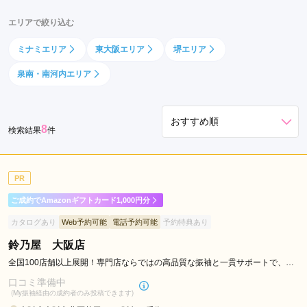
エリアで絞り込む
ミナミエリア
東大阪エリア
堺エリア
泉南・南河内エリア
8
検索結果
件
PR
ご成約でAmazonギフトカード1,000円分
カタログあり
Web予約可能
電話予約可能
予約特典あり
鈴乃屋 大阪店
全国100店舗以上展開！専門店ならではの高品質な振袖と一貫サポートで、成
人記念をトータルプロデュース
口コミ準備中
(My振袖経由の成約者のみ投稿できます)