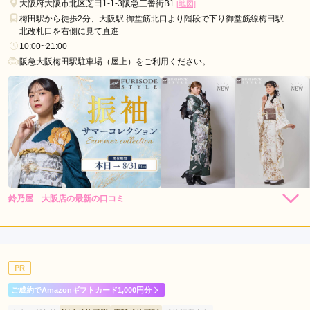
大阪府大阪市北区芝田1-1-3阪急三番街B1
[地図]
梅田駅から徒歩2分、大阪駅 御堂筋北口より階段で下り御堂筋線梅田駅
北改札口を右側に見て直進
10:00~21:00
阪急大阪梅田駅駐車場（屋上）をご利用ください。
鈴乃屋 大阪店の最新の口コミ
264,000
264,000
レン
円~
レン
円~
タル
タル
(税込)
(税込)
現在表示可能な口コミはございません。
385,000
385,000
購
円~
購
円~
入
入
(税込)
(税込)
PR
ご成約でAmazonギフトカード1,000円分