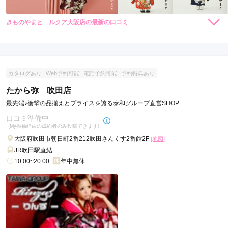
きものやまと ルクア大阪店の最新の口コミ
264,000
231,000
レン
円~
レン
円~
タル
タル
4.3
(税込)
(税込)
459,030
426,030
購
円~
購
円~
入
入
店内
5
店員
5
振袖選び
3
(税込)
(税込)
ご利用金額：
--
ご利用目的：
レンタル /
その他
カタログあり
Web予約可能
電話予約可能
予約特典あり
ご利用日：2026年02月
たから弥 吹田店
親身になって対応いただいた
最先端♪衝撃の品揃えとプライスを誇る泰和グループ直営SHOP
口コミ準備中
口コミ公開日：2026年04月03日
(My振袖経由の成約者のみ投稿できます)
きものやまと ルクア大阪店の口コミ・評判をもっと見る
大阪府吹田市朝日町2番212吹田さんくす2番館2F
[地図]
JR吹田駅直結
10:00~20:00
年中無休