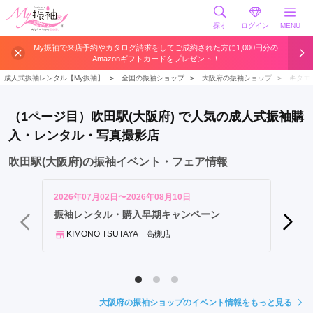
探す
ログイン
MENU
吹
My振袖で来店予約やカタログ請求をしてご成約された方に1,000円分の
Amazonギフトカードをプレゼント！
田
駅
成人式振袖レンタル【My振袖】
＞
全国の振袖ショップ
＞
大阪府の振袖ショップ
＞
キタエ
南
千
（1ページ目）吹田駅(大阪府) で人気の成人式振袖購
里
入・レンタル・写真撮影店
駅
吹田駅(大阪府)の振袖イベント・フェア情報
2026年07月02日〜2026年08月10日
2026年
《5,
振袖レンタル・購入早期キャンペーン
舗開催
KIMONO TSUTAYA 高槻店
きも
大阪府の振袖ショップのイベント情報をもっと見る