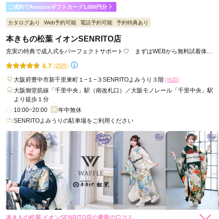
ご成約でAmazonギフトカード1,000円分
カタログあり
Web予約可能
電話予約可能
予約特典あり
本きもの松葉 イオンSENRITO店
充実の特典で成人式をパーフェクトサポート♡ まずはWEBから無料試着体験
予約☞
4.7
(25件)
大阪府豊中市新千里東町１−１−３SENRITOよみうり３階
[地図]
大阪御堂筋線「千里中央」駅（南改札口）／大阪モノレール「千里中央」駅
より徒歩１分
10:00~20:00
年中無休
SENRITOよみうりの駐車場をご利用ください
本きもの松葉 イオンSENRITO店の最新の口コミ
306,460
306,460