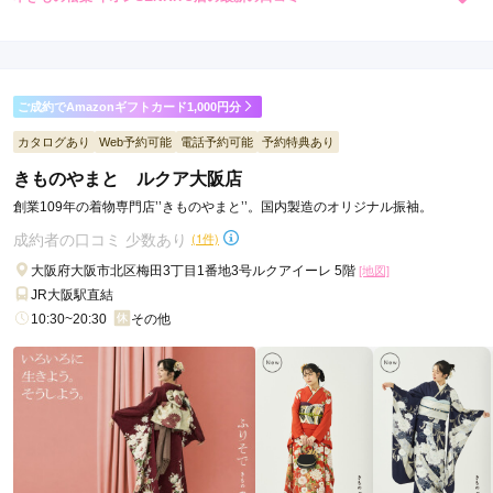
レン
円~
レン
円~
タル
タル
4.5
(税込)
(税込)
437,800
437,800
購
円~
購
円~
入
入
店内
4
店員
5
(税込)
(税込)
ご利用金額：
約70,000円
ご利用目的：
購入 /
成人式
ご成約でAmazonギフトカード1,000円分
ご利用日：2026年01月
カタログあり
Web予約可能
電話予約可能
予約特典あり
母の振袖に合わせて和小物をコーディネートしてくれた事や着
きものやまと ルクア大阪店
物だけでなく正装の時に使えるバッグを選んでいただき、とて
創業109年の着物専門店’’きものやまと’’。国内製造のオリジナル振袖。
も感謝しています。
成約者の口コミ 少数あり
(1件)
口コミ公開日：2026年03月02日
大阪府大阪市北区梅田3丁目1番地3号ルクアイーレ 5階
[地図]
本きもの松葉 イオンSENRITO店の口コミ・評判をもっと見る
JR大阪駅直結
10:30~20:30
その他