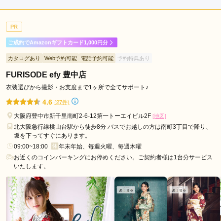
店内
4
店員
5
振袖選び
3
ご利用金額：
--
ご利用目的：
レンタル /
成人式
PR
ご利用日：2026年06月
ご成約でAmazonギフトカード1,000円分
予約した時に希望の色を聞かれて伝えていたので、来店した時
カタログあり
Web予約可能
電話予約可能
予約特典あり
にたくさん用意してくださっていて、着物に合わせた帯や小物
のコーディネートもセンスが良く 娘も気に入ってテンポ良く
FURISODE efy 豊中店
決まりました。
衣装選びから撮影・お支度まで1ヶ所で全てサポート♪
4.6
(27件)
口コミ公開日：2026年07月11日
大阪府豊中市新千里南町2-6-12第一トーエイビル2F
[地図]
KIMONO TSUTAYA 高槻店の口コミ・評判をもっと見る
北大阪急行線桃山台駅から徒歩8分 バスでお越しの方は南町3丁目で降り、
坂を下ってすぐにあります。
09:00~18:00
年末年始、毎週火曜、毎週木曜
お近くのコインパーキングにお停めください。ご契約者様は1台分サービス
いたします。