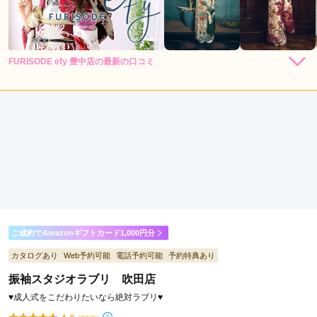
FURISODE efy 豊中店の最新の口コミ
5.0
店内
5
店員
5
振袖選び
5
ご利用金額：
約231,000円
ご利用目的：
レンタル /
成人式
ご利用日：2026年03月
娘の雰囲気や好みに合わせて着物や小物を提案してくださり、
担当してくださったスタッフさんにはとても感謝しています。
口コミ公開日：2026年06月14日
ご成約でAmazonギフトカード1,000円分
FURISODE efy 豊中店の口コミ・評判をもっと見る
カタログあり
Web予約可能
電話予約可能
予約特典あり
振袖スタジオラブリ 吹田店
♥成人式をこだわりたいなら絶対ラブリ♥