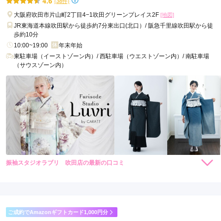
4.6
(38件)
大阪府吹田市片山町2丁目4−1吹田グリーンプレイス2F
[地図]
JR東海道本線吹田駅から徒歩約7分東出口(北口）/ 阪急千里線吹田駅から徒
歩約10分
10:00~19:00
年末年始
東駐車場（イーストゾーン内）/ 西駐車場（ウエストゾーン内）/ 南駐車場
（サウスゾーン内）
振袖スタジオラブリ 吹田店の最新の口コミ
188,000
158,000
レン
円~
レン
円~
タル
タル
5.0
(税込)
(税込)
378,000
338,000
購
円~
購
円~
入
入
店内
5
店員
5
(税込)
(税込)
ご利用金額：
約91,000円
ご利用目的：
レンタル /
成人式
ご成約でAmazonギフトカード1,000円分
ご利用日：2026年06月