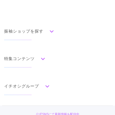
振袖ショップを探す
人気の振袖から探す
みんなの振袖ランキングトップ
特集コンテンツ
口コミから探す
色別ランキング
イベント・フェアから探す
口コミ一覧
赤
成人式の前撮り・後撮り特集
朱
ベージュ
ピンク
オレンジ
黄
緑
水色
青
紺
紫
茶
ゴールド
シルバー
イチオシグループ
ママ振特集
グレー
黒
白
その他
個性的振袖コーディネート特集
菊京屋
タイプ別ランキング
成人式レポート
古典
エレガント
キュート
クール
グラマラス
PLUM
振袖ブランド特集
公式SNSにて最新情報を配信中