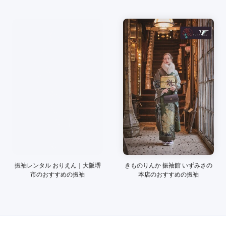
ご利用金額：
約231,000円
ご利用目的：
レンタル /
成人式
ご利用日：2026年06月
長時間大変丁寧に見せていただき、楽しく納得の着物選びがで
きました。
口コミ公開日：2026年06月27日
まるやま 振袖ゆうび苑 大阪吹田本店の口コミ・評判をもっと見る
振袖レンタル おりえん｜大阪堺
きものりんか 振袖館 いずみさの
市のおすすめの振袖
本店のおすすめの振袖