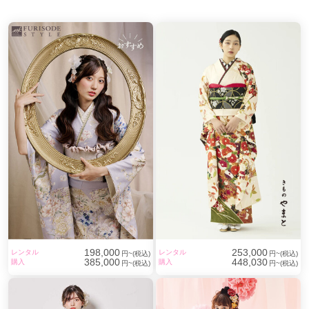
岸里駅
(2)
谷町九丁目駅
(2)
千林大宮駅
(2)
駒川中野駅
(2)
針中野駅
(2)
西大橋駅
(1)
天満駅
(1)
扇町駅
(1)
北助松駅
(1)
井原里駅
(1)
天王寺駅前駅
(1)
柏原駅
(1)
堅下駅
(1)
忍ケ丘駅
(1)
守口駅
(1)
小路駅
(1)
湊駅
(1)
大阪ビジネスパーク駅
(1)
住ノ江駅
(1)
198,000
253,000
レンタル
レンタル
円~(税込)
円~(税込)
385,000
448,030
購入
購入
円~(税込)
円~(税込)