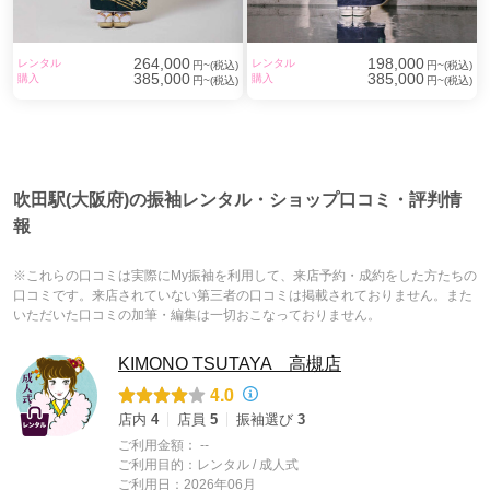
264,000
198,000
レンタル
レンタル
円~(税込)
円~(税込)
385,000
385,000
購入
購入
円~(税込)
円~(税込)
吹田駅(大阪府)の振袖レンタル・ショップ口コミ・評判情
報
※これらの口コミは実際にMy振袖を利用して、来店予約・成約をした方たちの
口コミです。来店されていない第三者の口コミは掲載されておりません。また
いただいた口コミの加筆・編集は一切おこなっておりません。
KIMONO TSUTAYA 高槻店
4.0
店内
4
店員
5
振袖選び
3
ご利用金額：
--
ご利用目的：
レンタル /
成人式
ご利用日：2026年06月