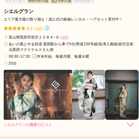
カタログあり
Web予約可能
電話予約可能
予約特典あり
シエルグラン
口コミ公開日：2026年07月04日
振袖専門店UMAYA 富山店の口コミ・評判をもっと見る
エリア最大級の取り揃え！成人式の振袖レンタル・ヘアセット受付中！
4.7
(10件)
富山県黒部市前沢２２８４−６
[地図]
あいの風とやま鉄道 黒部駅から車で5分/県道150号線(魚津入善線)前沢交差
点黒部マクドナルドさん側
09:30~17:30
年末年始、毎週月曜、毎週火曜
20台
シエルグランの最新の口コミ
5.0