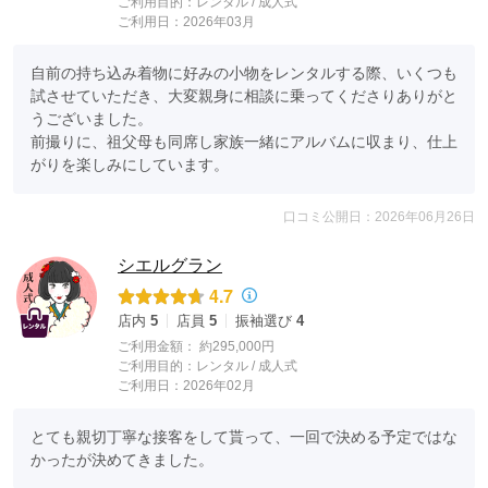
ご利用目的：
レンタル /
成人式
ご利用日：2026年03月
自前の持ち込み着物に好みの小物をレンタルする際、いくつも
試させていただき、大変親身に相談に乗ってくださりありがと
うございました。

前撮りに、祖父母も同席し家族一緒にアルバムに収まり、仕上
がりを楽しみにしています。
口コミ公開日：2026年06月26日
シエルグラン
4.7
店内
5
店員
5
振袖選び
4
ご利用金額：
約295,000円
ご利用目的：
レンタル /
成人式
ご利用日：2026年02月
とても親切丁寧な接客をして貰って、一回で決める予定ではな
かったが決めてきました。