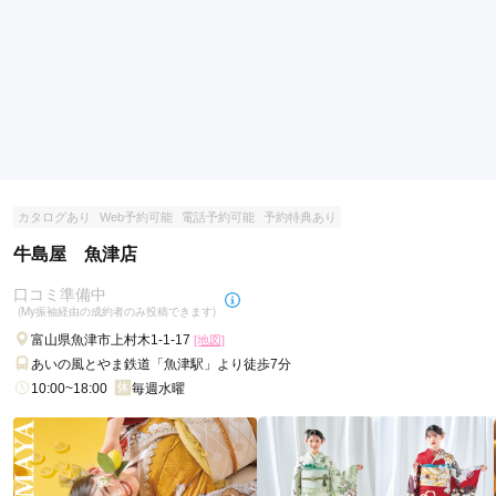
店内
5
店員
5
撮影
5
ご利用金額：
約201,000円
ご利用目的：
レンタル /
成人式
ご利用日：2026年03月
自前の持ち込み着物に好みの小物をレンタルする際、いくつも
試させていただき、大変親身に相談に乗ってくださりありがと
うございました。

前撮りに、祖父母も同席し家族一緒にアルバムに収まり、仕上
がりを楽しみにしています。
カタログあり
Web予約可能
電話予約可能
予約特典あり
牛島屋 魚津店
口コミ公開日：2026年06月26日
シエルグランの口コミ・評判をもっと見る
口コミ準備中
(My振袖経由の成約者のみ投稿できます)
富山県魚津市上村木1-1-17
[地図]
あいの風とやま鉄道「魚津駅」より徒歩7分
10:00~18:00
毎週水曜