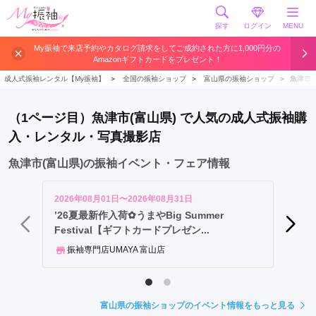
探す
ログイン
MENU
富
My振袖で来店予約やカタログ請求をしてご成約された方に1,000円分の
Amazonギフトカードをプレゼント！
山
市
成人式振袖レンタル【My振袖】
＞
全国の振袖ショップ
＞
富山県の振袖ショップ
＞
魚津市
高
岡
（1ページ目）魚津市(富山県) で人気の成人式振袖購
市
入・レンタル・写真撮影店
砺
波
魚津市(富山県)の振袖イベント・フェア情報
市
南
2026年08月01日〜2026年08月31日
2026年
砺
’26夏最新作入荷✿うまやBig Summer
【ザ・
Festival【ギフトカードプレゼン...
新作の
市
魚
振袖専門店UMAYA 富山店
振袖
津
市
黒
富山県の振袖ショップのイベント情報をもっと見る
部