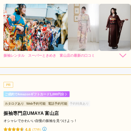
振袖レンタル スーパーときめき 富山店の最新の口コミ
4.7
店内
5
店員
5
振袖選び
4
ご利用金額：
--
ご利用目的：
レンタル /
成人式
PR
ご利用日：2026年02月
ご成約でAmazonギフトカード1,000円分
質問して詳しく教えていただけてよかったです。
カタログあり
Web予約可能
電話予約可能
予約特典あり
振袖専門店UMAYA 富山店
口コミ公開日：2026年03月14日
振袖レンタル スーパーときめき 富山店の口コミ・評判をもっと見る
オシャレでかわいい自慢の振袖を見つけよっ！
4.6
(77件)