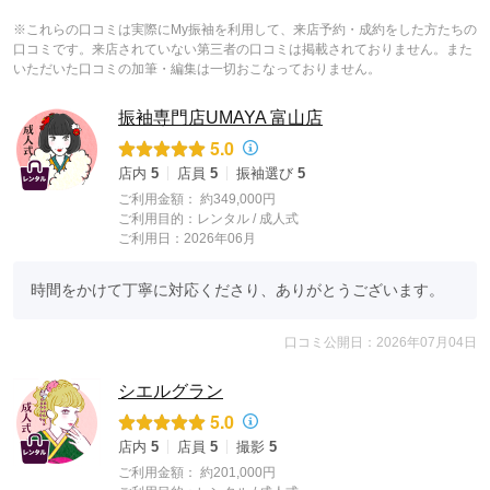
※これらの口コミは実際にMy振袖を利用して、来店予約・成約をした方たちの
口コミです。来店されていない第三者の口コミは掲載されておりません。また
いただいた口コミの加筆・編集は一切おこなっておりません。
振袖専門店UMAYA 富山店
5.0
店内
5
店員
5
振袖選び
5
ご利用金額：
約349,000円
ご利用目的：
レンタル /
成人式
ご利用日：2026年06月
時間をかけて丁寧に対応くださり、ありがとうございます。
口コミ公開日：2026年07月04日
シエルグラン
5.0
店内
5
店員
5
撮影
5
ご利用金額：
約201,000円