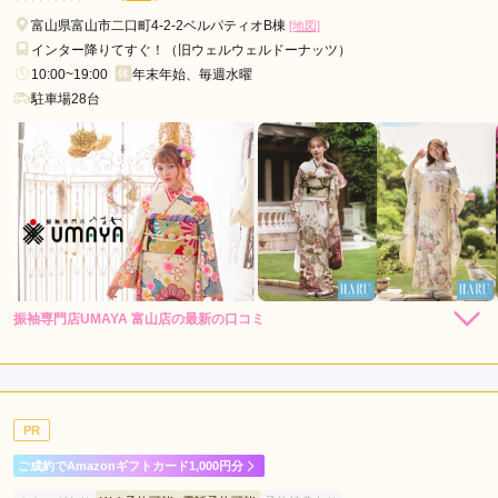
富山県富山市二口町4-2-2ベルパティオB棟
[地図]
インター降りてすぐ！（旧ウェルウェルドーナッツ）
10:00~19:00
年末年始、毎週水曜
駐車場28台
振袖専門店UMAYA 富山店の最新の口コミ
5.0
店内
5
店員
5
振袖選び
5
ご利用金額：
約349,000円
ご利用目的：
レンタル /
成人式
PR
ご利用日：2026年06月
ご成約でAmazonギフトカード1,000円分
時間をかけて丁寧に対応くださり、ありがとうございます。