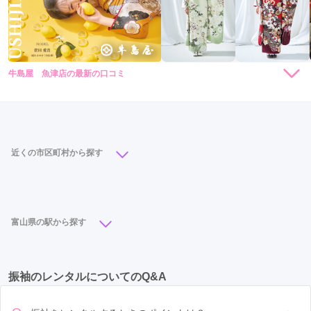
牛島屋 魚津店の最新の口コミ
現在表示可能な口コミはございません。
近くの市区町村から探す
富山市
(19)
高岡市
(8)
砺波市
(4)
南砺市
(3)
魚津市
(1)
黒部市
(1)
富山県の駅から探す
富山駅
(5)
高岡駅
(3)
西町駅
(2)
砺波駅
(2)
振袖のレンタルについてのQ&A
新高岡駅
(1)