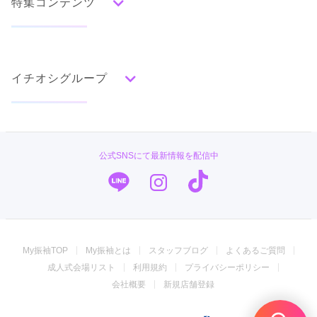
特集コンテンツ
口コミから探す
色別ランキング
イベント・フェアから探す
口コミ一覧
赤
成人式の前撮り・後撮り特集
朱
ベージュ
ピンク
オレンジ
黄
緑
水色
青
紺
紫
茶
ゴールド
シルバー
イチオシグループ
ママ振特集
グレー
黒
白
その他
個性的振袖コーディネート特集
菊京屋
タイプ別ランキング
成人式レポート
古典
エレガント
キュート
クール
グラマラス
PLUM
振袖ブランド特集
公式SNSにて最新情報を配信中
レトロ
TAKAZEN
口コミ優秀店舗
キモノハーツ／kimono hearts
振袖タイプ診断
柄別ランキング
振袖専門店 オンディーヌ
無地
花
桜
梅
菊
松
竹
牡丹
バラ
椿
My振袖TOP
My振袖とは
スタッフブログ
よくあるご質問
百合
橘
蝶
鶴
松竹梅
扇面
車
華籠
ジョイフル恵利
成人式会場リスト
利用規約
プライバシーポリシー
熨斗
宝尽
波
雪輪
雲取り
道長取り
矢絣
振袖専門店 一蔵
会社概要
新規店舗登録
幾何学
市松
縞
その他
振袖館COCOL