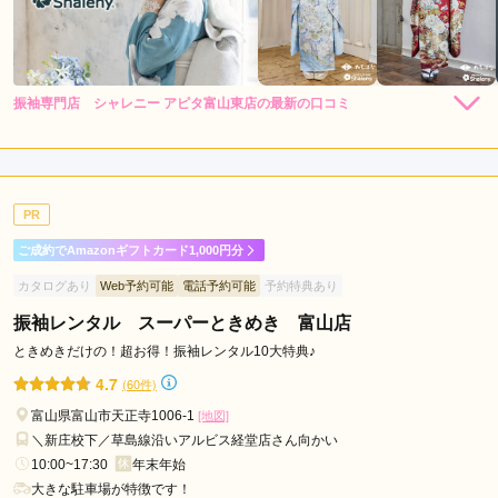
振袖専門店 シャレニー アピタ富山東店の最新の口コミ
4.7
店内
4
店員
5
振袖選び
5
ご利用金額：
約258,000円
ご利用目的：
レンタル /
成人式
PR
ご利用日：2026年04月
ご成約でAmazonギフトカード1,000円分
話しかけてくれたり質問とかしやすい環境で良かった
カタログあり
Web予約可能
電話予約可能
予約特典あり
振袖レンタル スーパーときめき 富山店
口コミ公開日：2026年05月07日
振袖専門店 シャレニー アピタ富山東店の口コミ・評判をもっと見る
ときめきだけの！超お得！振袖レンタル10大特典♪
4.7
(60件)
富山県富山市天正寺1006-1
[地図]
＼新庄校下／草島線沿いアルビス経堂店さん向かい
10:00~17:30
年末年始
大きな駐車場が特徴です！