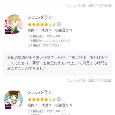
口コミ公開日：2026年06月01日
シエルグラン
5.0
店内
5
店員
5
振袖選び
5
ご利用金額：
約277,000円
ご利用目的：
レンタル /
成人式
ご利用日：2026年02月
振袖の知識が全く無い状態でしたが、丁寧に説明、着付けを行
ってくださり、要望にも都度お答えいただいて満足する時間を
過ごすことができました。
口コミ公開日：2026年05月22日
シエルグラン
5.0
店内
5
店員
5
振袖選び
5
ご利用金額：
約250,000円