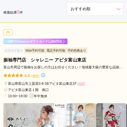
市
5
検索結果
件
PR
ご成約でAmazonギフトカード1,000円分
カタログあり
Web予約可能
電話予約可能
予約特典あり
振袖専門店 シャレニー アピタ富山東店
富山市周辺で振袖をお探しの方はお任せください！地域最大級の豊富な品揃え
でお待ちしております！
4.6
(46件)
富山県富山市上冨居3-8-38アピタ富山東店1F
[地図]
アピタ富山東店１階 南口
10:00~19:00
年中無休