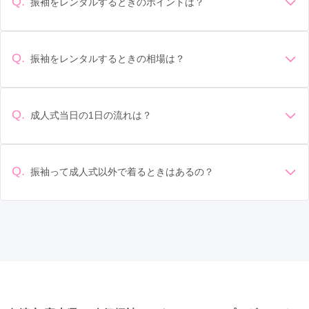
Q.
振袖をレンタルするときのポイントは？
デザイン: 好きな色や柄など自分の好みで選ぶ場合や、成人式
の会場の雰囲気に合わせてデザインを選ぶ場合などがありま
す。 サイズ選び: 自分の体型に合ったサイズを選ぶことが大切
Q.
振袖をレンタルするときの相場は？
です。事前に試着をし、必要であればサイズ調整をお願いす
振袖のレンタル相場は店舗や地域、デザインによって異なり
ることもあります。 価格: 予算に合わせてプランを選ぶことが
ますが、一般的には10万円から30万円程度が相場とされてい
できます。また、プランやレンタル料金に含まれるもの（小
ます。 高級なものやブランド物になると、それ以上の価格に
物や帯、草履など）を確認しましょう。 期間: レンタル期間や
Q.
成人式当日の1日の流れは？
なることもあります。具体的な価格はMy振袖でプランをご確
返却のルールをしっかり確認しておく必要があります。 お店
準備: 着付け、ヘアメイクの予約はほとんどの場合が先着順の
認いただくか、店舗に問い合わせてみてください。
選び: 評判や口コミを事前にチェックして、信頼できるお店を
場合で、早朝からスタートする場合も多いです。 成人式: 一般
選びましょう。
的に午前中に成人式が行わる場合が多いですが、午前午後で
Q.
振袖って成人式以外で着るときはあるの？
二部制の地域もあるため、自分の市町村を確認しましょう。
はい、成人式以外でも振袖を着る機会はあります。例えば、
写真撮影: 成人式の後、家族や友人との記念撮影を行うことが
家族や友人の結婚式、卒業式、初詣などがあります。 成人式
多いです。 帰宅: 帰宅後、振袖から着替えます。振袖は当日返
以外での振袖の着用は、華やかな場に適しており、伝統的な
却せず、後日お店に返却しに行く場合が多いです。 同窓会: 成
日本の美しさを表現することができます。
人式当日に同窓会が行われる場合が多いです。 二次会: 同窓会
後、友人たちとの二次会や三次会を楽しむ人もいます。