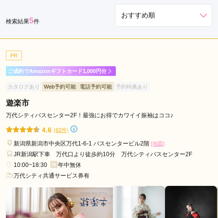
5
検索結果
件
PR
ご成約でAmazonギフトカード1,000円分
カタログあり
Web予約可能
電話予約可能
予約特典あり
遊楽市
万代シティバスセンター2F！最強にお得でカワイイ振袖はココ♪
4.6
(62件)
新潟県新潟市中央区万代1-6-1 バスセンタービル2階
[地図]
JR新潟駅下車 万代口より徒歩約10分 万代シティバスセンター2F
10:00~18:30
年中無休
万代シティ共通サービス券有