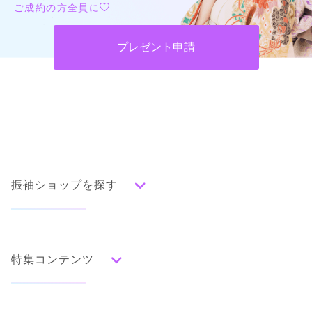
ご成約の方全員に
プレゼント申請
振袖ショップを探す
人気の振袖から探す
みんなの振袖ランキングトップ
特集コンテンツ
口コミから探す
色別ランキング
イベント・フェアから探す
口コミ一覧
赤
成人式の前撮り・後撮り特集
朱
ベージュ
ピンク
オレンジ
黄
緑