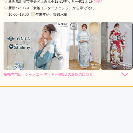
新潟県新潟市中央区上近江4-12-20デッキー401店 1F
[地図]
振袖1番館 スタジオB'M桜木店の口コミ・評判をもっと見る
新新バイパス「女池インターチェンジ」から車で3分。
10:00~19:00
年末年始、毎週水曜
振袖専門店 シャレニー デッキー401店の最新の口コミ
5.0
店内
5
店員
5
撮影
5
ご利用金額：
約80,000円
ご利用目的：
写真撮影 /
成人式
ご利用日：2026年06月
とても良かった