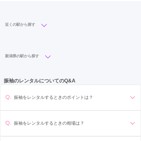
近くの駅から探す
新潟駅
(8)
亀田駅
(4)
小針駅
(3)
新津駅
(2)
巻駅
(1)
新潟県の駅から探す
新潟駅
(8)
長岡駅
(5)
亀田駅
(4)
小針駅
(3)
振袖のレンタルについてのQ&A
燕三条駅
(2)
新津駅
(2)
柏崎駅
(2)
直江津駅
(1)
巻駅
(1)
西新発田駅
(1)
茨目駅
(1)
Q.
振袖をレンタルするときのポイントは？
デザイン: 好きな色や柄など自分の好みで選ぶ場合や、成人式
の会場の雰囲気に合わせてデザインを選ぶ場合などがありま
す。 サイズ選び: 自分の体型に合ったサイズを選ぶことが大切
Q.
振袖をレンタルするときの相場は？
です。事前に試着をし、必要であればサイズ調整をお願いす
振袖のレンタル相場は店舗や地域、デザインによって異なり
ることもあります。 価格: 予算に合わせてプランを選ぶことが
ますが、一般的には10万円から30万円程度が相場とされてい