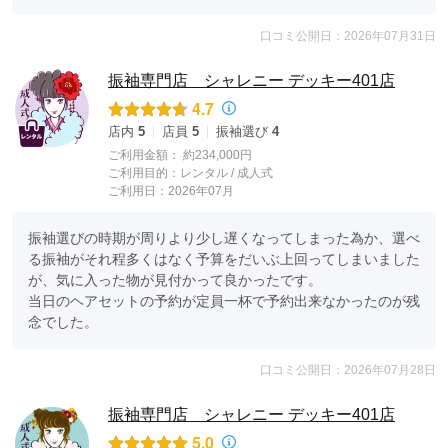
口コミ公開日：2026年07月31日
振袖専門店 シャレニー デッキー401店
4.7
店内
5
店員
5
振袖選び
4
ご利用金額：
約234,000円
ご利用目的：
レンタル /
成人式
ご利用日：2026年07月
振袖選びの時期が周りより少し遅くなってしまった為か、選べ
る振袖がそれ程多くはなく予算をだいぶ上回ってしまいました
が、気に入った物が見付かって良かったです。

当日のヘアセットの予約が定員一杯で予約出来なかったのが残
念でした。
口コミ公開日：2026年07月28日
振袖専門店 シャレニー デッキー401店
5.0