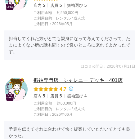
店内
5
店員
5
振袖選び
5
ご利用金額：
約250,000円
ご利用目的：
レンタル /
成人式
ご利用日：2026年05月
担当してくれた方がとても親身になって考えてくださって、た
まによくない所の話も聞くので良いところに来れてよかったで
す。
口コミ公開日：2026年07月11日
振袖専門店 シャレニー デッキー401店
4.7
店内
5
店員
5
振袖選び
4
ご利用金額：
約63,000円
ご利用目的：
レンタル /
成人式
ご利用日：2026年06月
予算を伝えてそれに合わせて快く提案していただいてとても良
かった。