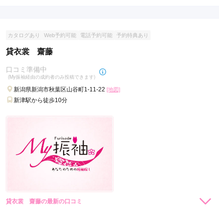
カタログあり
Web予約可能
電話予約可能
予約特典あり
貸衣裳 齋藤
口コミ準備中
(My振袖経由の成約者のみ投稿できます)
新潟県新潟市秋葉区山谷町1-11-22
[地図]
新津駅から徒歩10分
貸衣裳 齋藤の最新の口コミ
現在表示可能な口コミはございません。