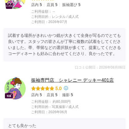
店内
5
店員
5
振袖選び
5
ご利用金額：
--
ご利用目的：
レンタル /
成人式
ご利用日：2026年07月
試着する場所がきれいかつ鏡が大きくて全身が写るのでとても
良いです。スタッフの皆さんが丁寧に複数の試着をしてくださ
いました。帯、帯留などの選択肢が多くて、提案してくださる
コーディネートも好みに合わせてくださり、良かったです。
口コミ公開日：2026年08月06日
振袖専門店 シャレニー デッキー401店
5.0
店内
5
店員
5
撮影
5
ご利用金額：
約80,000円
ご利用目的：
写真撮影 /
成人式
ご利用日：2026年06月
とても良かった