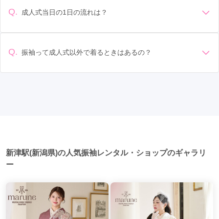
できます。また、プランやレンタル料金に含まれるもの（小
ます。 高級なものやブランド物になると、それ以上の価格に
物や帯、草履など）を確認しましょう。 期間: レンタル期間や
Q.
成人式当日の1日の流れは？
なることもあります。具体的な価格はMy振袖でプランをご確
返却のルールをしっかり確認しておく必要があります。 お店
準備: 着付け、ヘアメイクの予約はほとんどの場合が先着順の
認いただくか、店舗に問い合わせてみてください。
選び: 評判や口コミを事前にチェックして、信頼できるお店を
場合で、早朝からスタートする場合も多いです。 成人式: 一般
選びましょう。
的に午前中に成人式が行わる場合が多いですが、午前午後で
Q.
振袖って成人式以外で着るときはあるの？
二部制の地域もあるため、自分の市町村を確認しましょう。
はい、成人式以外でも振袖を着る機会はあります。例えば、
写真撮影: 成人式の後、家族や友人との記念撮影を行うことが
家族や友人の結婚式、卒業式、初詣などがあります。 成人式
多いです。 帰宅: 帰宅後、振袖から着替えます。振袖は当日返
以外での振袖の着用は、華やかな場に適しており、伝統的な
却せず、後日お店に返却しに行く場合が多いです。 同窓会: 成
日本の美しさを表現することができます。
人式当日に同窓会が行われる場合が多いです。 二次会: 同窓会
後、友人たちとの二次会や三次会を楽しむ人もいます。
新津駅(新潟県)の人気振袖レンタル・ショップのギャラリ
ー