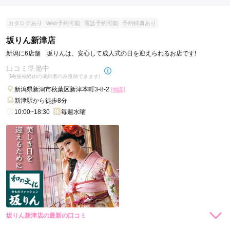
口コミ公開日：2026年07月31日
振袖専門店 シャレニー デッキー401店の口コミ・評判をもっと見る
カタログあり
Web予約可能
電話予約可能
予約特典あり
坂りん新津店
新潟に6店舗 坂りんは、安心して成人式の日を迎えられるお店です!
口コミ準備中
(My振袖経由の成約者のみ投稿できます)
新潟県新潟市秋葉区新津本町3-8-2
[地図]
新津駅から徒歩8分
10:00~18:30
毎週水曜
坂りん新津店の最新の口コミ
現在表示可能な口コミはございません。