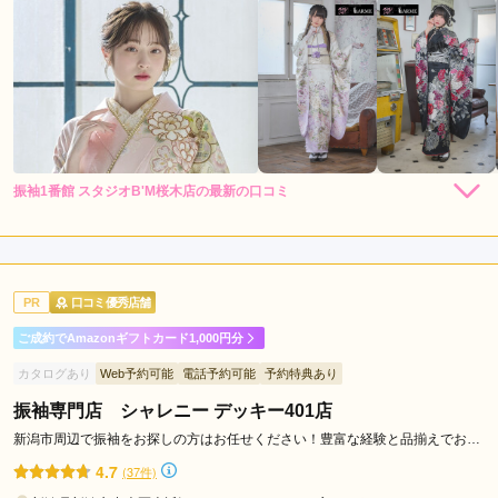
振袖1番館 スタジオB'M桜木店の最新の口コミ
5.0
店内
5
店員
5
振袖選び
5
ご利用金額：
--
ご利用目的：
レンタル /
成人式
PR
口コミ優秀店舗
ご利用日：2026年07月
ご成約でAmazonギフトカード1,000円分
試着する場所がきれいかつ鏡が大きくて全身が写るのでとても
カタログあり
Web予約可能
電話予約可能
予約特典あり
良いです。スタッフの皆さんが丁寧に複数の試着をしてくださ
いました。帯、帯留などの選択肢が多くて、提案してくださる
振袖専門店 シャレニー デッキー401店
コーディネートも好みに合わせてくださり、良かったです。
新潟市周辺で振袖をお探しの方はお任せください！豊富な経験と品揃えでお待
ちしております！
4.7
(37件)
口コミ公開日：2026年08月06日