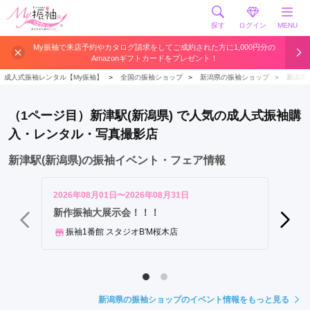
探す
ログイン
MENU
新
My振袖で来店予約やカタログ請求をしてご成約された方に1,000円分の
Amazonギフトカードをプレゼント！
潟
駅
成人式振袖レンタル【My振袖】
＞
全国の振袖ショップ
＞
新潟県の振袖ショップ
＞
新潟市
亀
田
（1ページ目）新津駅(新潟県) で人気の成人式振袖購
駅
入・レンタル・写真撮影店
小
針
新津駅(新潟県)の振袖イベント・フェア情報
駅
新
2026年08月01日〜2026年08月31日
2026年
津
【ザ・
新作振袖大展示会！！！
新作の
駅
振袖1番館 スタジオB'M桜木店
巻
振袖
駅
新潟県の振袖ショップのイベント情報をもっと見る