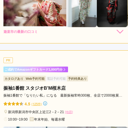
遊楽市の最新の口コミ
5.0
店内
5
店員
5
振袖選び
5
ご利用金額：
約130,000円
ご利用目的：
レンタル /
成人式
PR
ご利用日：2025年11月
ご成約でAmazonギフトカード1,000円分
親切に対応していただきありがとうございます
カタログあり
Web予約可能
電話予約可能
予約特典あり
振袖1番館 スタジオB'M桜木店
口コミ公開日：2025年11月18日
遊楽市の口コミ・評判をもっと見る
振袖1番館で「なりたい私」になる 最新振袖常時300枚、全店で2000枚展示
中！1
4.5
(125件)
新潟県新潟市中央区上近江2－2－21
[地図]
10:00~19:00
年末年始、毎週水曜