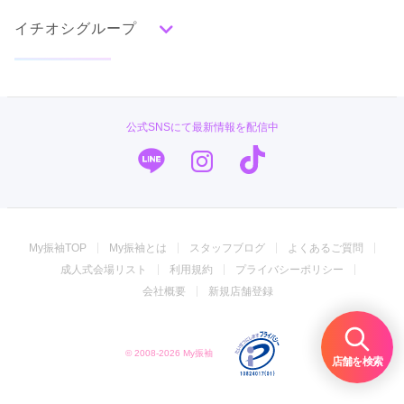
水色
青
紺
紫
茶
ゴールド
シルバー
イチオシグループ
ママ振特集
グレー
黒
白
その他
個性的振袖コーディネート特集
PLUM
タイプ別ランキング
成人式レポート
古典
エレガント
キュート
クール
グラマラス
#振袖gram
振袖ブランド特集
公式SNSにて最新情報を配信中
レトロ
TAKAZEN
口コミ優秀店舗
キモノハーツ／kimono hearts
振袖タイプ診断
柄別ランキング
振袖専門店 オンディーヌ
無地
花
桜
梅
菊
松
竹
牡丹
バラ
椿
My振袖TOP
My振袖とは
スタッフブログ
よくあるご質問
百合
橘
蝶
鶴
松竹梅
扇面
車
華籠
ジョイフル恵利
成人式会場リスト
利用規約
プライバシーポリシー
熨斗
宝尽
波
雪輪
雲取り
道長取り
矢絣
振袖専門店 一蔵
会社概要
新規店舗登録
幾何学
市松
縞
その他
うめおか
© 2008-2026 My振袖
振袖館COCOL
店舗を検索
菊京屋