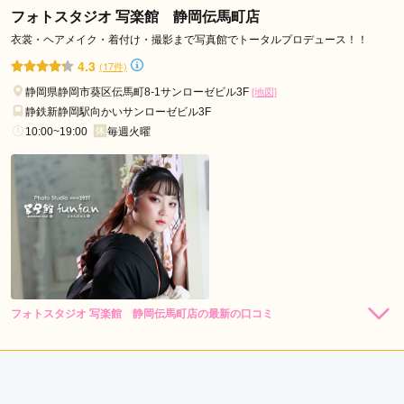
フォトスタジオ 写楽館 静岡伝馬町店
口コミ公開日：2026年03月13日
衣裳・ヘアメイク・着付け・撮影まで写真館でトータルプロデュース！！
A.LIFE VILLA 浜松市野の口コミ・評判をもっと見る
4.3
(17件)
静岡県静岡市葵区伝馬町8-1サンローゼビル3F
[地図]
静鉄新静岡駅向かいサンローゼビル3F
10:00~19:00
毎週火曜
フォトスタジオ 写楽館 静岡伝馬町店の最新の口コミ
5.0
店内
5
店員
5
振袖選び
5
撮影
5
ご利用金額：
--
ご利用目的：
写真撮影 /
成人式