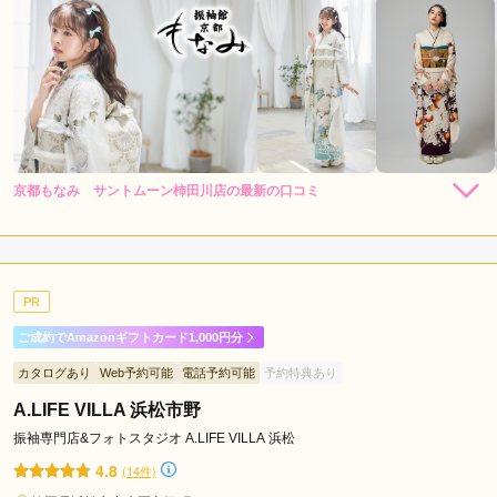
京都もなみ サントムーン柿田川店の最新の口コミ
4.3
店内
5
店員
5
振袖選び
3
ご利用金額：
--
ご利用目的：
レンタル /
成人式
PR
ご利用日：2026年04月
ご成約でAmazonギフトカード1,000円分
娘が調べて予約をした、店内も普通に利用しやすいお店だった
カタログあり
Web予約可能
電話予約可能
予約特典あり
ので良かった。
A.LIFE VILLA 浜松市野
口コミ公開日：2026年07月17日
振袖専門店&フォトスタジオ A.LIFE VILLA 浜松
京都もなみ サントムーン柿田川店の口コミ・評判をもっと見る
4.8
(14件)