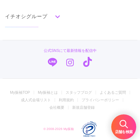
赤
成人式の前撮り・後撮り特集
朱
ベージュ
ピンク
オレンジ
黄
緑
水色
青
紺
紫
茶
ゴールド
シルバー
イチオシグループ
ママ振特集
グレー
黒
白
その他
個性的振袖コーディネート特集
PLUM
タイプ別ランキング
成人式レポート
古典
エレガント
キュート
クール
グラマラス
#振袖gram
振袖ブランド特集
公式SNSにて最新情報を配信中
レトロ
TAKAZEN
口コミ優秀店舗
キモノハーツ／kimono hearts
振袖タイプ診断
柄別ランキング
ジョイフル恵利
無地
花
桜
梅
菊
松
竹
牡丹
バラ
椿
My振袖TOP
My振袖とは
スタッフブログ
よくあるご質問
百合
橘
蝶
鶴
松竹梅
扇面
車
華籠
振袖専門店 オンディーヌ
成人式会場リスト
利用規約
プライバシーポリシー
熨斗
宝尽
波
雪輪
雲取り
道長取り
矢絣
振袖専門店 一蔵
会社概要
新規店舗登録
幾何学
市松
縞
その他
振袖館COCOL
© 2008-2026 My振袖
菊京屋
店舗を検索