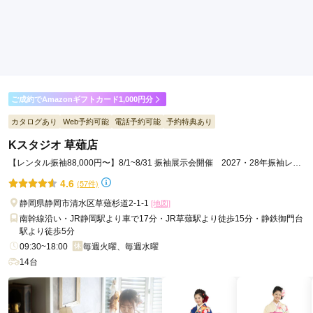
ご利用日：2025年02月
ネットで見て気に入った振袖があり その旨を伝え問い合わせ
たところ、他店舗から取り寄せをしてご準備してくださいまし
た。カメラマンの方が 場が和む様に工夫して声がけしてくれ
たりと、和んだ場の中で希望通りの撮影が出来たと思います。
一生に1度しかない20歳の記念の姿が残せて良かったです。
ご成約でAmazonギフトカード1,000円分
カタログあり
Web予約可能
電話予約可能
予約特典あり
口コミ公開日：2025年04月20日
Kスタジオ 草薙店
フォトスタジオ 写楽館 静岡伝馬町店の口コミ・評判をもっと見る
【レンタル振袖88,000円〜】8/1~8/31 振袖展示会開催 2027・28年振袖レン
タル受付中
4.6
(57件)
静岡県静岡市清水区草薙杉道2-1-1
[地図]
南幹線沿い・JR静岡駅より車で17分・JR草薙駅より徒歩15分・静鉄御門台
駅より徒歩5分
09:30~18:00
毎週火曜、毎週水曜
14台