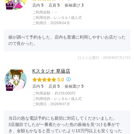
店内
5
店員
5
振袖選び
3
ご利用金額：
--
ご利用目的：
レンタル /
成人式
ご利用日：2026年04月
娘が調べて予約をした、店内も普通に利用しやすいお店だった
ので良かった。
口コミ公開日：2026年07月17日
Kスタジオ 草薙店
5.0
店内
5
店員
5
振袖選び
5
ご利用金額：
約159,000円
ご利用目的：
レンタル /
成人式
ご利用日：2026年07月
当日の急な電話予約にも親切に対応してくださいました。

3店舗目でしたが一番着たかった色の振袖を見つける事がで
き、金額もかなると思っていたより10万円以上も安くなった