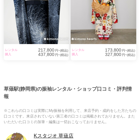
217,800
173,800
レンタル
レンタル
円~(税込)
円~(税込)
437,800
327,800
購入
購入
円~(税込)
円~(税込)
草薙駅(静岡県)の振袖レンタル・ショップ口コミ・評判情
報
※これらの口コミは実際にMy振袖を利用して、来店予約・成約をした方たちの
口コミです。来店されていない第三者の口コミは掲載されておりません。また
いただいた口コミの加筆・編集は一切おこなっておりません。
Kスタジオ 草薙店