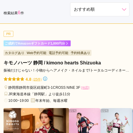
駅
6
検索結果
件
PR
ご成約でAmazonギフトカード1,000円分
カタログあり
Web予約可能
電話予約可能
予約特典あり
キモノハーツ 静岡 / kimono hearts Shizuoka
振袖だけじゃない！小物からヘアメイク・ネイルまで!トータルコーディネート
ならキモノハーツ♪
4.8
(25件)
静岡県静岡市葵区紺屋町3-1CROSS NINE 3F
[地図]
JR東海道本線「静岡駅」より徒歩11分
10:00~19:00
年末年始、毎週水曜