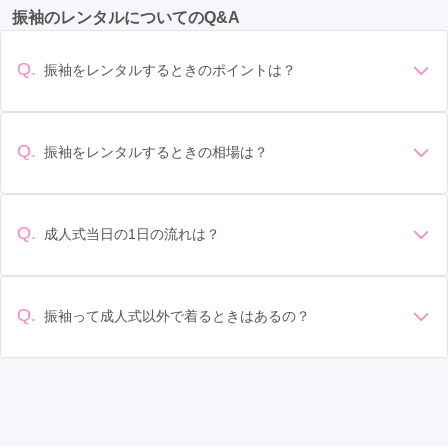
振袖のレンタルについてのQ&A
新静岡駅
(4)
富士宮駅
(3)
掛川駅
(2)
袋井駅
(2)
草薙駅
(2)
天竜川駅
(1)
入江岡駅
(1)
Q.
振袖をレンタルするときのポイントは？
御門台駅
(1)
デザイン: 好きな色や柄など自分の好みで選ぶ場合や、成人式
の会場の雰囲気に合わせてデザインを選ぶ場合などがありま
す。 サイズ選び: 自分の体型に合ったサイズを選ぶことが大切
Q.
振袖をレンタルするときの相場は？
です。事前に試着をし、必要であればサイズ調整をお願いす
振袖のレンタル相場は店舗や地域、デザインによって異なり
ることもあります。 価格: 予算に合わせてプランを選ぶことが
ますが、一般的には10万円から30万円程度が相場とされてい
できます。また、プランやレンタル料金に含まれるもの（小
ます。 高級なものやブランド物になると、それ以上の価格に
物や帯、草履など）を確認しましょう。 期間: レンタル期間や
Q.
成人式当日の1日の流れは？
なることもあります。具体的な価格はMy振袖でプランをご確
返却のルールをしっかり確認しておく必要があります。 お店
準備: 着付け、ヘアメイクの予約はほとんどの場合が先着順の
認いただくか、店舗に問い合わせてみてください。
選び: 評判や口コミを事前にチェックして、信頼できるお店を
場合で、早朝からスタートする場合も多いです。 成人式: 一般
選びましょう。
的に午前中に成人式が行わる場合が多いですが、午前午後で
Q.
振袖って成人式以外で着るときはあるの？
二部制の地域もあるため、自分の市町村を確認しましょう。
はい、成人式以外でも振袖を着る機会はあります。例えば、
写真撮影: 成人式の後、家族や友人との記念撮影を行うことが
家族や友人の結婚式、卒業式、初詣などがあります。 成人式
多いです。 帰宅: 帰宅後、振袖から着替えます。振袖は当日返
以外での振袖の着用は、華やかな場に適しており、伝統的な
却せず、後日お店に返却しに行く場合が多いです。 同窓会: 成
日本の美しさを表現することができます。
人式当日に同窓会が行われる場合が多いです。 二次会: 同窓会
後、友人たちとの二次会や三次会を楽しむ人もいます。