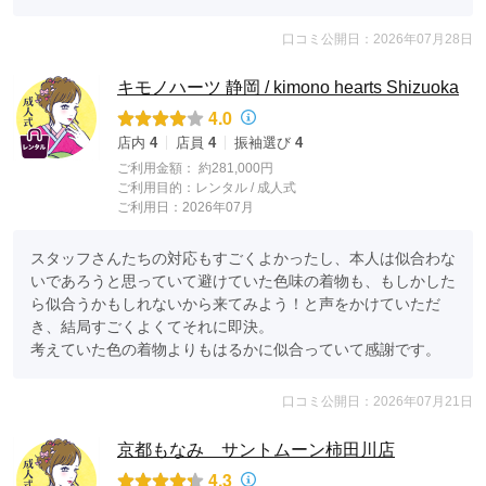
口コミ公開日：2026年07月28日
キモノハーツ 静岡 / kimono hearts Shizuoka
4.0
店内
4
店員
4
振袖選び
4
ご利用金額：
約281,000円
ご利用目的：
レンタル /
成人式
ご利用日：2026年07月
スタッフさんたちの対応もすごくよかったし、本人は似合わな
いであろうと思っていて避けていた色味の着物も、もしかした
ら似合うかもしれないから来てみよう！と声をかけていただ
き、結局すごくよくてそれに即決。

考えていた色の着物よりもはるかに似合っていて感謝です。
口コミ公開日：2026年07月21日
京都もなみ サントムーン柿田川店
4.3