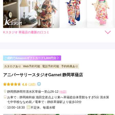
Kスタジオ 草薙店の最新の口コミ
5.0
店内
5
店員
5
振袖選び
5
ご利用金額：
約130,000円
ご利用目的：
レンタル /
成人式
ご成約でAmazonギフトカード1,000円分
ご利用日：2026年07月
カタログあり
Web予約可能
電話予約可能
予約特典あり
スタッフさんがとても丁寧で良い人で、アドバイスも参考にな
アニバーサリースタジオGarnet 静岡草薙店
ったため満足です
4.6
(14件)
口コミ公開日：2026年08月02日
静岡県静岡市清水区草薙一里山26-12
[地図]
Kスタジオ 草薙店の口コミ・評判をもっと見る
お車で：静岡南幹線 池田交差点より東へ草薙総合体育館をすぎ5分 清水第
七中学校ななめ前／電車で：静鉄草薙駅より徒歩10分
10:00~18:30
不定休、毎週水曜