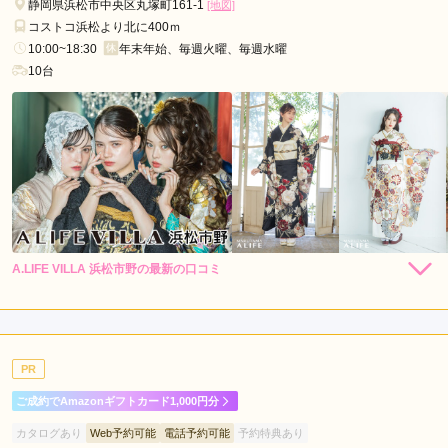
静岡県浜松市中央区丸塚町161-1
[地図]
コストコ浜松より北に400ｍ
10:00~18:30
年末年始、毎週火曜、毎週水曜
10台
A.LIFE VILLA 浜松市野の最新の口コミ
250,800
239,800
レン
円~
レン
円~
タル
タル
4.7
(税込)
(税込)
437,800
購
円~
入
店内
5
店員
5
振袖選び
4
(税込)
ご利用金額：
--
ご利用目的：
レンタル /
成人式
PR
ご利用日：2026年03月
ご成約でAmazonギフトカード1,000円分
好みを把握してくれて、何着も合うものを探してくれて、とて
カタログあり
Web予約可能
電話予約可能
予約特典あり
も良かったです。