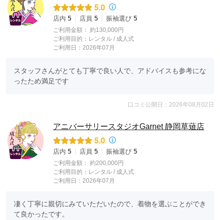
5.0
店内
5
店員
5
振袖選び
5
ご利用金額：
約130,000円
ご利用目的：
レンタル /
成人式
ご利用日：2026年07月
スタッフさんがとても丁寧で良い人で、アドバイスも参考にな
ったため満足です
口コミ公開日：2026年08月02日
アニバーサリースタジオGarnet 静岡草薙店
5.0
店内
5
店員
5
振袖選び
5
ご利用金額：
約200,000円
ご利用目的：
レンタル /
成人式
ご利用日：2026年07月
凄く丁寧に親切にみていただいたので、着物を選ぶことができ
て良かったです。