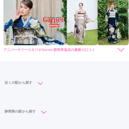
アニバーサリースタジオGarnet 静岡草薙店の最新の口コミ
5.0
店内
5
店員
5
振袖選び
5
ご利用金額：
約200,000円
ご利用目的：
レンタル /
成人式
ご利用日：2026年07月
近くの駅から探す
凄く丁寧に親切にみていただいたので、着物を選ぶことができ
静岡駅
(13)
新静岡駅
(4)
草薙駅
(2)
入江岡駅
(1)
て良かったです。
御門台駅
(1)
静岡県の駅から探す
口コミ公開日：2026年07月28日
アニバーサリースタジオGarnet 静岡草薙店の口コミ・評判をもっと見る
浜松駅
(13)
静岡駅
(13)
御殿場駅
(5)
沼津駅
(4)