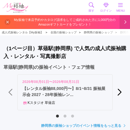
探す
ログイン
MENU
静
My振袖で来店予約やカタログ請求をしてご成約された方に1,000円分の
Amazonギフトカードをプレゼント！
岡
駅
成人式振袖レンタル【My振袖】
＞
全国の振袖ショップ
＞
静岡県の振袖ショップ
＞
静岡市
新
静
（1ページ目）草薙駅(静岡県) で人気の成人式振袖購
岡
入・レンタル・写真撮影店
駅
草
草薙駅(静岡県)の振袖イベント・フェア情報
薙
駅
2026年08月01日〜2026年08月31日
2026年
入
【レンタル振袖88,000円〜】8/1~8/31 振袖展
【8月
示会 2027・28年振袖レン...
けの超
江
岡
Kスタジオ 草薙店
キモノ
駅
御
門
静岡県の振袖ショップのイベント情報をもっと見る
台