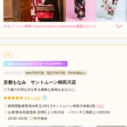
キモノハーツ 静岡 / kimono hearts Shizuokaの最新の口コミ
248,000
248,000
レン
円~
レン
円~
タル
タル
4.0
(税込)
(税込)
530,000
530,000
購
円~
購
円~
入
入
店内
4
店員
4
振袖選び
4
(税込)
(税込)
ご利用金額：
約281,000円
ご利用目的：
レンタル /
成人式
PR
ご利用日：2026年07月
ご成約でAmazonギフトカード1,000円分
スタッフさんたちの対応もすごくよかったし、本人は似合わな
カタログあり
Web予約可能
電話予約可能
予約特典あり
いであろうと思っていて避けていた色味の着物も、もしかした
ら似合うかもしれないから来てみよう！と声をかけていただ
京都もなみ サントムーン柿田川店
き、結局すごくよくてそれに即決。

二十歳の大切な日を彩る素敵な振袖をあなたに。
考えていた色の着物よりもはるかに似合っていて感謝です。
4.5
(132件)
静岡県駿東郡清水町玉川61-2サントムーン柿田川本館1階
[地図]
口コミ公開日：2026年07月21日
お車/東名高速道路 沼津ICより約15分 バス/ＪＲ三島駅より約10分
キモノハーツ 静岡 / kimono hearts Shizuokaの口コミ・評判をもっと見る
10:00~20:00
年中無休