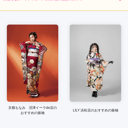
4.3
店内
5
店員
5
振袖選び
3
ご利用金額：
--
ご利用目的：
レンタル /
成人式
ご利用日：2026年04月
娘が調べて予約をした、店内も普通に利用しやすいお店だった
ので良かった。
口コミ公開日：2026年07月17日
京都もなみ サントムーン柿田川店の口コミ・評判をもっと見る
京都もなみ 沼津イーラde店の
LILY 浜松店のおすすめの振袖
おすすめの振袖