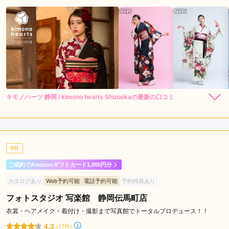
三
島
市
伊
東
市
湖
西
キモノハーツ 静岡 / kimono hearts Shizuokaの最新の口コミ
248,000
248,000
レン
円~
レン
円~
市
タル
タル
4.0
(税込)
(税込)
530,000
530,000
焼
購
円~
購
円~
入
入
店内
4
店員
4
振袖選び
4
(税込)
(税込)
津
ご利用金額：
約281,000円
市
ご利用目的：
レンタル /
成人式
PR
菊
ご利用日：2026年07月
川
ご成約でAmazonギフトカード1,000円分
市
スタッフさんたちの対応もすごくよかったし、本人は似合わな
カタログあり
Web予約可能
電話予約可能
予約特典あり
いであろうと思っていて避けていた色味の着物も、もしかした
御
ら似合うかもしれないから来てみよう！と声をかけていただ
フォトスタジオ 写楽館 静岡伝馬町店
前
き、結局すごくよくてそれに即決。

衣裳・ヘアメイク・着付け・撮影まで写真館でトータルプロデュース！！
崎
考えていた色の着物よりもはるかに似合っていて感謝です。
市
4.3
(17件)