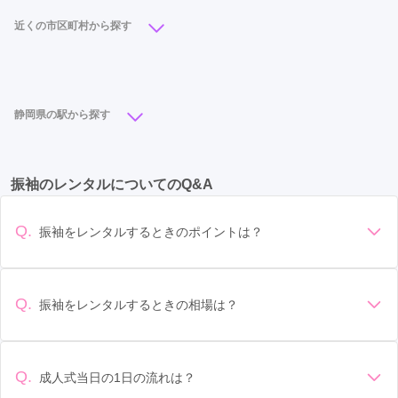
近くの市区町村から探す
浜松市
(51)
静岡市
(28)
富士宮市
(12)
富士市
(12)
藤枝市
(7)
島田市
(6)
沼津市
(5)
静岡県の駅から探す
御殿場市
(5)
袋井市
(4)
掛川市
(3)
磐田市
(3)
浜松駅
(13)
静岡駅
(13)
御殿場駅
(5)
沼津駅
(4)
三島市
(2)
伊東市
(2)
湖西市
(1)
焼津市
(1)
振袖のレンタルについてのQ&A
新静岡駅
(4)
富士宮駅
(3)
掛川駅
(2)
袋井駅
(2)
菊川市
(1)
御前崎市
(1)
草薙駅
(2)
天竜川駅
(1)
入江岡駅
(1)
Q.
振袖をレンタルするときのポイントは？
御門台駅
(1)
デザイン: 好きな色や柄など自分の好みで選ぶ場合や、成人式
の会場の雰囲気に合わせてデザインを選ぶ場合などがありま
す。 サイズ選び: 自分の体型に合ったサイズを選ぶことが大切
Q.
振袖をレンタルするときの相場は？
です。事前に試着をし、必要であればサイズ調整をお願いす
振袖のレンタル相場は店舗や地域、デザインによって異なり
ることもあります。 価格: 予算に合わせてプランを選ぶことが
ますが、一般的には10万円から30万円程度が相場とされてい
できます。また、プランやレンタル料金に含まれるもの（小
ます。 高級なものやブランド物になると、それ以上の価格に
物や帯、草履など）を確認しましょう。 期間: レンタル期間や
Q.
成人式当日の1日の流れは？
なることもあります。具体的な価格はMy振袖でプランをご確
返却のルールをしっかり確認しておく必要があります。 お店