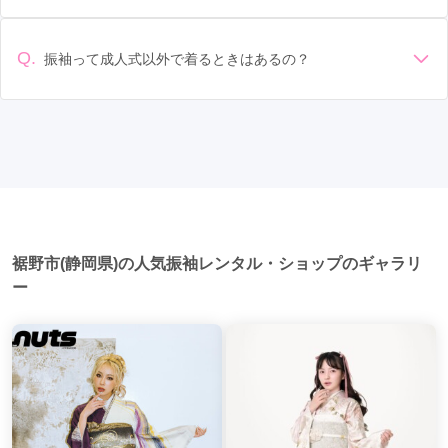
準備: 着付け、ヘアメイクの予約はほとんどの場合が先着順の
認いただくか、店舗に問い合わせてみてください。
選び: 評判や口コミを事前にチェックして、信頼できるお店を
場合で、早朝からスタートする場合も多いです。 成人式: 一般
選びましょう。
的に午前中に成人式が行わる場合が多いですが、午前午後で
Q.
振袖って成人式以外で着るときはあるの？
二部制の地域もあるため、自分の市町村を確認しましょう。
はい、成人式以外でも振袖を着る機会はあります。例えば、
写真撮影: 成人式の後、家族や友人との記念撮影を行うことが
家族や友人の結婚式、卒業式、初詣などがあります。 成人式
多いです。 帰宅: 帰宅後、振袖から着替えます。振袖は当日返
以外での振袖の着用は、華やかな場に適しており、伝統的な
却せず、後日お店に返却しに行く場合が多いです。 同窓会: 成
日本の美しさを表現することができます。
人式当日に同窓会が行われる場合が多いです。 二次会: 同窓会
後、友人たちとの二次会や三次会を楽しむ人もいます。
裾野市(静岡県)の人気振袖レンタル・ショップのギャラリ
ー