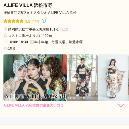
た。カメラマンの方が 場が和む様に工夫して声がけしてくれ
A.LIFE VILLA 浜松市野
たりと、和んだ場の中で希望通りの撮影が出来たと思います。
振袖専門店&フォトスタジオ A.LIFE VILLA 浜松
一生に1度しかない20歳の記念の姿が残せて良かったです。
4.8
(14件)
静岡県浜松市中央区丸塚町161-1
[地図]
口コミ公開日：2025年04月20日
コストコ浜松より北に400ｍ
フォトスタジオ 写楽館 静岡伝馬町店の口コミ・評判をもっと見る
10:00~18:30
年末年始、毎週火曜、毎週水曜
10台
A.LIFE VILLA 浜松市野の最新の口コミ
250,800
239,800
レン
円~
レン
円~
タル
タル
4.7
(税込)
(税込)
437,800
購
円~
入
店内
5
店員
5
振袖選び
4
(税込)
ご利用金額：
--