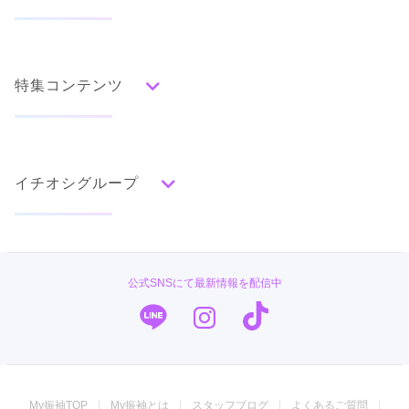
人気の振袖から探す
みんなの振袖ランキングトップ
特集コンテンツ
口コミから探す
色別ランキング
イベント・フェアから探す
口コミ一覧
赤
成人式の前撮り・後撮り特集
朱
ベージュ
ピンク
オレンジ
黄
緑
水色
青
紺
紫
茶
ゴールド
シルバー
イチオシグループ
ママ振特集
グレー
黒
白
その他
個性的振袖コーディネート特集
TAKAZEN
タイプ別ランキング
成人式レポート
古典
エレガント
キュート
クール
グラマラス
キモノハーツ／kimono hearts
振袖ブランド特集
公式SNSにて最新情報を配信中
レトロ
振袖専門店 オンディーヌ
口コミ優秀店舗
PLUM
振袖タイプ診断
柄別ランキング
ジョイフル恵利
無地
花
桜
梅
菊
松
竹
牡丹
バラ
椿
My振袖TOP
My振袖とは
スタッフブログ
よくあるご質問
百合
橘
蝶
鶴
松竹梅
扇面
車
華籠