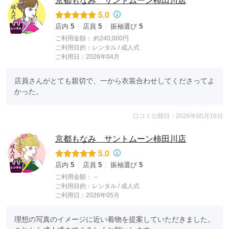
京都もなみ サントムーン柿田川店
5.0
店内
5
店員
5
振袖選び
5
ご利用金額：
約240,000円
ご利用目的：
レンタル /
成人式
ご利用日：2026年04月
店員さんがとても親切で、一から衣装合わせしてくださってよ
かった。
口コミ公開日：2026年05月16日
京都もなみ サントムーン柿田川店
5.0
店内
5
店員
5
振袖選び
5
ご利用金額：
--
ご利用目的：
レンタル /
成人式
ご利用日：2026年05月
理想の写真のイメージに近い着物を提案していただきました。
