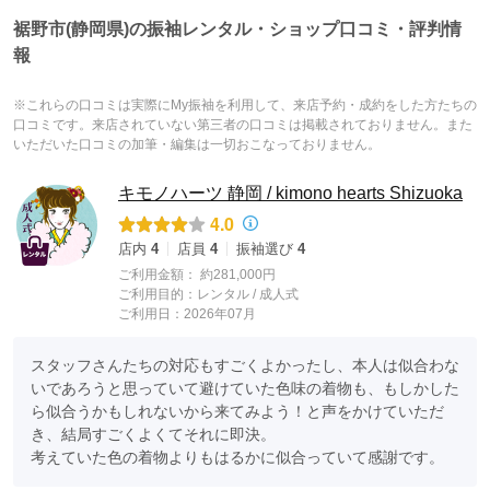
裾野市(静岡県)の振袖レンタル・ショップ口コミ・評判情
報
※これらの口コミは実際にMy振袖を利用して、来店予約・成約をした方たちの
口コミです。来店されていない第三者の口コミは掲載されておりません。また
いただいた口コミの加筆・編集は一切おこなっておりません。
キモノハーツ 静岡 / kimono hearts Shizuoka
4.0
店内
4
店員
4
振袖選び
4
ご利用金額：
約281,000円
ご利用目的：
レンタル /
成人式
ご利用日：2026年07月
スタッフさんたちの対応もすごくよかったし、本人は似合わな
いであろうと思っていて避けていた色味の着物も、もしかした
ら似合うかもしれないから来てみよう！と声をかけていただ
き、結局すごくよくてそれに即決。

考えていた色の着物よりもはるかに似合っていて感謝です。