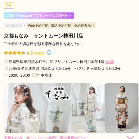
ご利用目的：
レンタル /
成人式
PR
ご利用日：2026年03月
ご成約でAmazonギフトカード1,000円分
好みを把握してくれて、何着も合うものを探してくれて、とて
カタログあり
Web予約可能
電話予約可能
予約特典あり
も良かったです。
京都もなみ サントムーン柿田川店
口コミ公開日：2026年03月13日
二十歳の大切な日を彩る素敵な振袖をあなたに。
A.LIFE VILLA 浜松市野の口コミ・評判をもっと見る
4.5
(132件)
静岡県駿東郡清水町玉川61-2サントムーン柿田川本館1階
[地図]
お車/東名高速道路 沼津ICより約15分 バス/ＪＲ三島駅より約10分
10:00~20:00
年中無休
京都もなみ サントムーン柿田川店の最新の口コミ