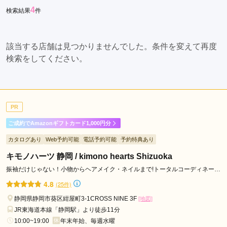
4
検索結果
件
田
市
沼
該当する店舗は見つかりませんでした。条件を変えて再度
津
検索をしてください。
市
御
殿
場
PR
市
袋
ご成約でAmazonギフトカード1,000円分
井
カタログあり
Web予約可能
電話予約可能
予約特典あり
市
キモノハーツ 静岡 / kimono hearts Shizuoka
掛
川
振袖だけじゃない！小物からヘアメイク・ネイルまで!トータルコーディネート
ならキモノハーツ♪
市
4.8
(25件)
磐
静岡県静岡市葵区紺屋町3-1CROSS NINE 3F
[地図]
田
JR東海道本線「静岡駅」より徒歩11分
市
10:00~19:00
年末年始、毎週水曜