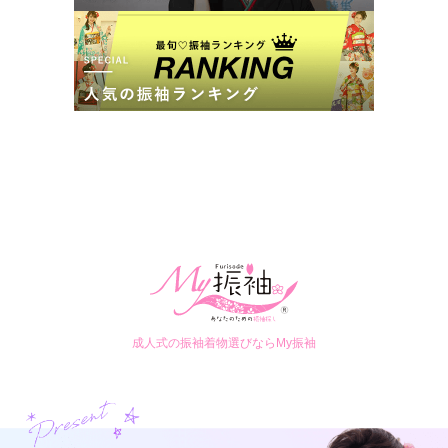
成人式の振袖着物選びならMy振袖