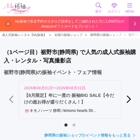
探す
ログイン
MENU
浜
My振袖で来店予約やカタログ請求をしてご成約された方に1,000円分の
Amazonギフトカードをプレゼント！
松
市
成人式振袖レンタル【My振袖】
＞
全国の振袖ショップ
＞
静岡県の振袖ショップ
＞
裾野市
静
岡
（1ページ目）裾野市(静岡県) で人気の成人式振袖購
市
入・レンタル・写真撮影店
富
士
裾野市(静岡県)の振袖イベント・フェア情報
宮
市
2026年08月01日〜2026年08月31日
2026年
富
【8月限定】年に一度の 振袖BIG SALE【今だ
「きゅ
けの超お得が盛りだくさん！】
私史上
士
市
キモノハーツ 静岡 / kimono hearts Sh...
京都
藤
枝
市
静岡県の振袖ショップのイベント情報をもっと見る
島