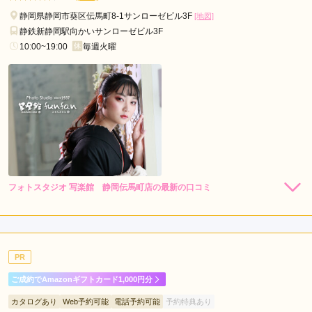
静岡県静岡市葵区伝馬町8-1サンローゼビル3F
[地図]
口コミ公開日：2026年07月21日
静鉄新静岡駅向かいサンローゼビル3F
キモノハーツ 静岡 / kimono hearts Shizuokaの口コミ・評判をもっと見る
10:00~19:00
毎週火曜
フォトスタジオ 写楽館 静岡伝馬町店の最新の口コミ
5.0
店内
5
店員
5
振袖選び
5
撮影
5
ご利用金額：
--
ご利用目的：
写真撮影 /
成人式
PR
ご利用日：2025年02月
ご成約でAmazonギフトカード1,000円分
ネットで見て気に入った振袖があり その旨を伝え問い合わせ
カタログあり
Web予約可能
電話予約可能
予約特典あり
たところ、他店舗から取り寄せをしてご準備してくださいまし