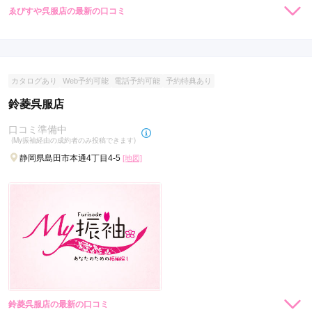
ゑびすや呉服店の最新の口コミ
現在表示可能な口コミはございません。
カタログあり
Web予約可能
電話予約可能
予約特典あり
鈴菱呉服店
口コミ準備中
(My振袖経由の成約者のみ投稿できます)
静岡県島田市本通4丁目4-5
[地図]
鈴菱呉服店の最新の口コミ