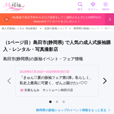
探す
ログイン
MENU
浜
My振袖で来店予約やカタログ請求をしてご成約された方に1,000円分の
Amazonギフトカードをプレゼント！
松
市
成人式振袖レンタル【My振袖】
＞
全国の振袖ショップ
＞
静岡県の振袖ショップ
＞
島田市
静
岡
（1ページ目）島田市(静岡県) で人気の成人式振袖購
市
入・レンタル・写真撮影店
富
士
島田市(静岡県)の振袖イベント・フェア情報
宮
市
2026年07月18日〜2026年08月07日
2026年
富
「きゅん♡夏の振袖フェア第1弾」私らしく、
【8月
私史上最高に可愛く、ぜんぶ届けたい♡♡
けの超
士
市
京都もなみ サントムーン柿田川店
キモノ
藤
枝
市
静岡県の振袖ショップのイベント情報をもっと見る
島