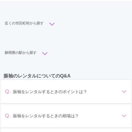
近くの市区町村から探す
浜松市
(51)
静岡市
(28)
富士宮市
(12)
富士市
(12)
藤枝市
(7)
島田市
(6)
沼津市
(5)
静岡県の駅から探す
御殿場市
(5)
袋井市
(4)
掛川市
(3)
磐田市
(3)
浜松駅
(13)
静岡駅
(13)
御殿場駅
(5)
沼津駅
(4)
三島市
(2)
伊東市
(2)
湖西市
(1)
焼津市
(1)
振袖のレンタルについてのQ&A
新静岡駅
(4)
富士宮駅
(3)
掛川駅
(2)
袋井駅
(2)
菊川市
(1)
御前崎市
(1)
草薙駅
(2)
天竜川駅
(1)
入江岡駅
(1)
Q.
振袖をレンタルするときのポイントは？
御門台駅
(1)
デザイン: 好きな色や柄など自分の好みで選ぶ場合や、成人式
の会場の雰囲気に合わせてデザインを選ぶ場合などがありま
す。 サイズ選び: 自分の体型に合ったサイズを選ぶことが大切
Q.
振袖をレンタルするときの相場は？
です。事前に試着をし、必要であればサイズ調整をお願いす
振袖のレンタル相場は店舗や地域、デザインによって異なり
ることもあります。 価格: 予算に合わせてプランを選ぶことが