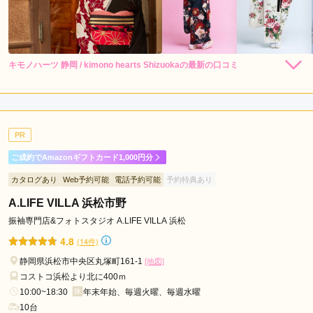
三
島
市
伊
キモノハーツ 静岡 / kimono hearts Shizuokaの最新の口コミ
248,000
248,000
レン
円~
レン
円~
東
タル
タル
4.0
(税込)
(税込)
530,000
530,000
市
購
円~
購
円~
入
入
店内
4
店員
4
振袖選び
4
(税込)
(税込)
湖
ご利用金額：
約281,000円
西
ご利用目的：
レンタル /
成人式
PR
市
ご利用日：2026年07月
焼
ご成約でAmazonギフトカード1,000円分
スタッフさんたちの対応もすごくよかったし、本人は似合わな
津
カタログあり
Web予約可能
電話予約可能
予約特典あり
いであろうと思っていて避けていた色味の着物も、もしかした
市
ら似合うかもしれないから来てみよう！と声をかけていただ
A.LIFE VILLA 浜松市野
菊
き、結局すごくよくてそれに即決。

振袖専門店&フォトスタジオ A.LIFE VILLA 浜松
川
考えていた色の着物よりもはるかに似合っていて感謝です。
市
4.8
(14件)
御
静岡県浜松市中央区丸塚町161-1
[地図]
口コミ公開日：2026年07月21日
前
コストコ浜松より北に400ｍ
キモノハーツ 静岡 / kimono hearts Shizuokaの口コミ・評判をもっと見る
崎
10:00~18:30
年末年始、毎週火曜、毎週水曜
市
10台