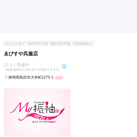
ご利用日：2026年04月
娘が調べて予約をした、店内も普通に利用しやすいお店だった
ので良かった。
口コミ公開日：2026年07月17日
カタログあり
Web予約可能
電話予約可能
予約特典あり
京都もなみ サントムーン柿田川店の口コミ・評判をもっと見る
ゑびすや呉服店
口コミ準備中
(My振袖経由の成約者のみ投稿できます)
静岡県島田市大井町2275-1
[地図]