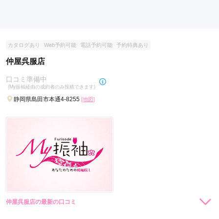
カタログあり
Web予約可能
電話予約可能
予約特典あり
仲屋呉服店
口コミ準備中
(My振袖経由の成約者のみ投稿できます)
静岡県島田市本通4-8255
[地図]
仲屋呉服店の最新の口コミ
現在表示可能な口コミはございません。