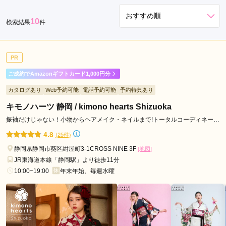
田
10
検索結果
件
市
沼
津
PR
市
御
ご成約でAmazonギフトカード1,000円分
殿
カタログあり
Web予約可能
電話予約可能
予約特典あり
場
キモノハーツ 静岡 / kimono hearts Shizuoka
市
振袖だけじゃない！小物からヘアメイク・ネイルまで!トータルコーディネート
袋
ならキモノハーツ♪
井
4.8
(25件)
市
静岡県静岡市葵区紺屋町3-1CROSS NINE 3F
[地図]
掛
JR東海道本線「静岡駅」より徒歩11分
川
10:00~19:00
年末年始、毎週水曜
市
磐
田
市