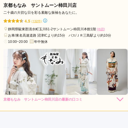
た。カメラマンの方が 場が和む様に工夫して声がけしてくれ
京都もなみ サントムーン柿田川店
たりと、和んだ場の中で希望通りの撮影が出来たと思います。
二十歳の大切な日を彩る素敵な振袖をあなたに。
一生に1度しかない20歳の記念の姿が残せて良かったです。
4.5
(132件)
静岡県駿東郡清水町玉川61-2サントムーン柿田川本館1階
[地図]
口コミ公開日：2025年04月20日
お車/東名高速道路 沼津ICより約15分 バス/ＪＲ三島駅より約10分
フォトスタジオ 写楽館 静岡伝馬町店の口コミ・評判をもっと見る
10:00~20:00
年中無休
京都もなみ サントムーン柿田川店の最新の口コミ
4.3
店内
5
店員
5
振袖選び
3
ご利用金額：
--
ご利用目的：
レンタル /
成人式