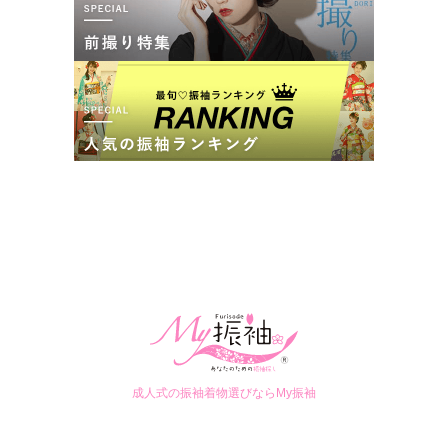
成人式の振袖着物選びならMy振袖