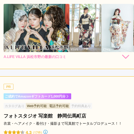
A.LIFE VILLA 浜松市野の最新の口コミ
250,800
239,800
レン
円~
レン
円~
タル
タル
4.7
(税込)
(税込)
437,800
購
円~
入
店内
5
店員
5
振袖選び
4
(税込)
ご利用金額：
--
ご利用目的：
レンタル /
成人式
PR
ご利用日：2026年03月
ご成約でAmazonギフトカード1,000円分
好みを把握してくれて、何着も合うものを探してくれて、とて
カタログあり
Web予約可能
電話予約可能
予約特典あり
も良かったです。
フォトスタジオ 写楽館 静岡伝馬町店
口コミ公開日：2026年03月13日
衣裳・ヘアメイク・着付け・撮影まで写真館でトータルプロデュース！！
A.LIFE VILLA 浜松市野の口コミ・評判をもっと見る
4.3
(17件)