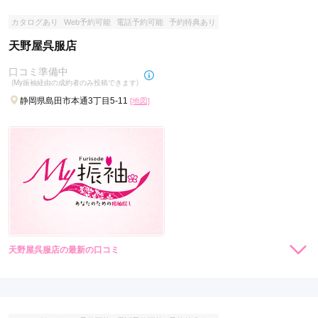
カタログあり
Web予約可能
電話予約可能
予約特典あり
天野屋呉服店
口コミ準備中
(My振袖経由の成約者のみ投稿できます)
静岡県島田市本通3丁目5-11
[地図]
天野屋呉服店の最新の口コミ
現在表示可能な口コミはございません。