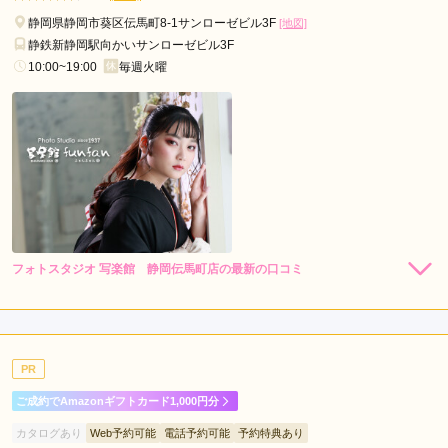
静岡県静岡市葵区伝馬町8-1サンローゼビル3F
[地図]
静鉄新静岡駅向かいサンローゼビル3F
10:00~19:00
毎週火曜
フォトスタジオ 写楽館 静岡伝馬町店の最新の口コミ
5.0
店内
5
店員
5
振袖選び
5
撮影
5
ご利用金額：
--
ご利用目的：
写真撮影 /
成人式
PR
ご利用日：2025年02月
ご成約でAmazonギフトカード1,000円分
ネットで見て気に入った振袖があり その旨を伝え問い合わせ
カタログあり
Web予約可能
電話予約可能
予約特典あり
たところ、他店舗から取り寄せをしてご準備してくださいまし