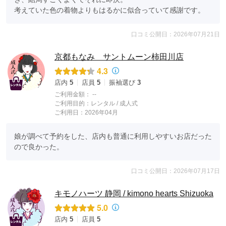
考えていた色の着物よりもはるかに似合っていて感謝です。
口コミ公開日：2026年07月21日
京都もなみ サントムーン柿田川店
4.3
店内
5
店員
5
振袖選び
3
ご利用金額：
--
ご利用目的：
レンタル /
成人式
ご利用日：2026年04月
娘が調べて予約をした、店内も普通に利用しやすいお店だった
ので良かった。
口コミ公開日：2026年07月17日
キモノハーツ 静岡 / kimono hearts Shizuoka
5.0
店内
5
店員
5