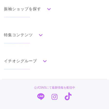
振袖ショップを探す
人気の振袖から探す
みんなの振袖ランキングトップ
特集コンテンツ
口コミから探す
色別ランキング
イベント・フェアから探す
口コミ一覧
赤
成人式の前撮り・後撮り特集
朱
ベージュ
ピンク
オレンジ
黄
緑
水色
青
紺
紫
茶
ゴールド
シルバー
イチオシグループ
ママ振特集
グレー
黒
白
その他
個性的振袖コーディネート特集
菊京屋
タイプ別ランキング
成人式レポート
古典
エレガント
キュート
クール
グラマラス
PLUM
振袖ブランド特集
公式SNSにて最新情報を配信中
レトロ
TAKAZEN
口コミ優秀店舗
キモノハーツ／kimono hearts
振袖タイプ診断
柄別ランキング