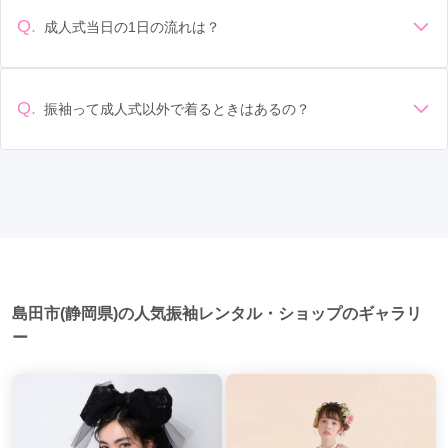
ますが、一般的には10万円から30万円程度が相場とされてい
できます。また、プランやレンタル料金に含まれるもの（小
ます。 高級なものやブランド物になると、それ以上の価格に
物や帯、草履など）を確認しましょう。 期間: レンタル期間や
Q.
成人式当日の1日の流れは？
なることもあります。具体的な価格はMy振袖でプランをご確
返却のルールをしっかり確認しておく必要があります。 お店
準備: 着付け、ヘアメイクの予約はほとんどの場合が先着順の
認いただくか、店舗に問い合わせてみてください。
選び: 評判や口コミを事前にチェックして、信頼できるお店を
場合で、早朝からスタートする場合も多いです。 成人式: 一般
選びましょう。
的に午前中に成人式が行わる場合が多いですが、午前午後で
Q.
振袖って成人式以外で着るときはあるの？
二部制の地域もあるため、自分の市町村を確認しましょう。
はい、成人式以外でも振袖を着る機会はあります。例えば、
写真撮影: 成人式の後、家族や友人との記念撮影を行うことが
家族や友人の結婚式、卒業式、初詣などがあります。 成人式
多いです。 帰宅: 帰宅後、振袖から着替えます。振袖は当日返
以外での振袖の着用は、華やかな場に適しており、伝統的な
却せず、後日お店に返却しに行く場合が多いです。 同窓会: 成
日本の美しさを表現することができます。
人式当日に同窓会が行われる場合が多いです。 二次会: 同窓会
後、友人たちとの二次会や三次会を楽しむ人もいます。
島田市(静岡県)の人気振袖レンタル・ショップのギャラリ
ー