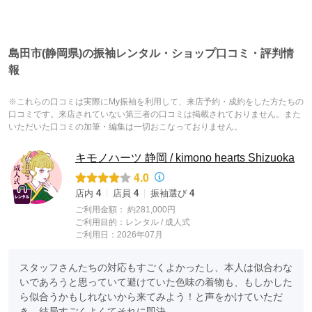
島田市(静岡県)の振袖レンタル・ショップ口コミ・評判情
報
※これらの口コミは実際にMy振袖を利用して、来店予約・成約をした方たちの
口コミです。来店されていない第三者の口コミは掲載されておりません。また
いただいた口コミの加筆・編集は一切おこなっておりません。
キモノハーツ 静岡 / kimono hearts Shizuoka
4.0
店内
4
店員
4
振袖選び
4
ご利用金額：
約281,000円
ご利用目的：
レンタル /
成人式
ご利用日：2026年07月
スタッフさんたちの対応もすごくよかったし、本人は似合わな
いであろうと思っていて避けていた色味の着物も、もしかした
ら似合うかもしれないから来てみよう！と声をかけていただ
き、結局すごくよくてそれに即決。
