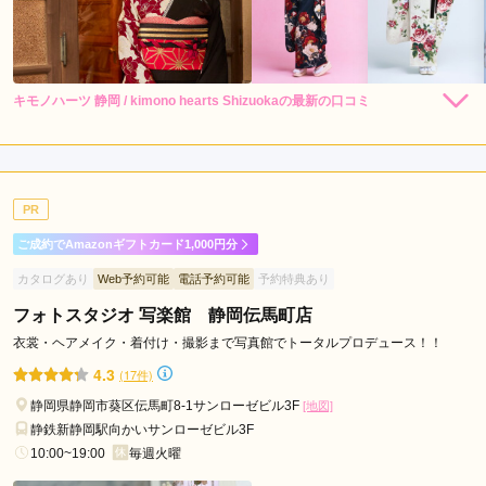
キモノハーツ 静岡 / kimono hearts Shizuokaの最新の口コミ
248,000
248,000
レン
円~
レン
円~
タル
タル
4.0
(税込)
(税込)
530,000
530,000
購
円~
購
円~
入
入
店内
4
店員
4
振袖選び
4
(税込)
(税込)
ご利用金額：
約281,000円
ご利用目的：
レンタル /
成人式
PR
ご利用日：2026年07月
ご成約でAmazonギフトカード1,000円分
スタッフさんたちの対応もすごくよかったし、本人は似合わな
カタログあり
Web予約可能
電話予約可能
予約特典あり
いであろうと思っていて避けていた色味の着物も、もしかした
ら似合うかもしれないから来てみよう！と声をかけていただ
フォトスタジオ 写楽館 静岡伝馬町店
き、結局すごくよくてそれに即決。

衣裳・ヘアメイク・着付け・撮影まで写真館でトータルプロデュース！！
考えていた色の着物よりもはるかに似合っていて感謝です。
4.3
(17件)
静岡県静岡市葵区伝馬町8-1サンローゼビル3F
[地図]
口コミ公開日：2026年07月21日
静鉄新静岡駅向かいサンローゼビル3F
キモノハーツ 静岡 / kimono hearts Shizuokaの口コミ・評判をもっと見る
10:00~19:00
毎週火曜