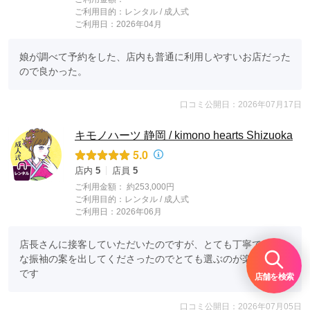
ご利用目的：
レンタル /
成人式
ご利用日：2026年04月
娘が調べて予約をした、店内も普通に利用しやすいお店だった
ので良かった。
口コミ公開日：2026年07月17日
キモノハーツ 静岡 / kimono hearts Shizuoka
5.0
店内
5
店員
5
ご利用金額：
約253,000円
ご利用目的：
レンタル /
成人式
ご利用日：2026年06月
店長さんに接客していただいたのですが、とても丁寧でいろん
な振袖の案を出してくださったのでとても選ぶのが楽しかった
です
店舗を検索
口コミ公開日：2026年07月05日