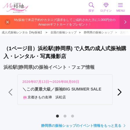
探す
ログイン
MENU
浜
My振袖で来店予約やカタログ請求をしてご成約された方に1,000円分の
Amazonギフトカードをプレゼント！
松
駅
成人式振袖レンタル【My振袖】
＞
全国の振袖ショップ
＞
静岡県の振袖ショップ
＞
浜松市
天
竜
（1ページ目）浜松駅(静岡県) で人気の成人式振袖購
川
入・レンタル・写真撮影店
駅
浜松駅(静岡県)の振袖イベント・フェア情報
2026年07月13日〜2026年08月09日
2026年
＼アマ
＼この夏最大級／振袖BIG SUMMER SALE
作振袖
京都きもの友禅 浜松店
スタ
静岡県の振袖ショップのイベント情報をもっと見る