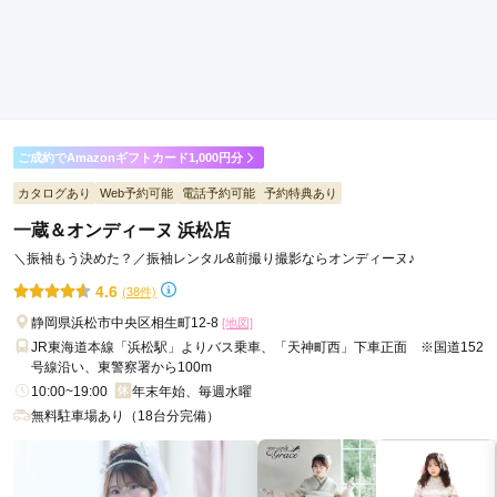
ご利用日：2026年04月
娘が調べて予約をした、店内も普通に利用しやすいお店だった
ので良かった。
口コミ公開日：2026年07月17日
ご成約でAmazonギフトカード1,000円分
京都もなみ サントムーン柿田川店の口コミ・評判をもっと見る
カタログあり
Web予約可能
電話予約可能
予約特典あり
一蔵＆オンディーヌ 浜松店
＼振袖もう決めた？／振袖レンタル&前撮り撮影ならオンディーヌ♪
4.6
(38件)
静岡県浜松市中央区相生町12-8
[地図]
JR東海道本線「浜松駅」よりバス乗車、「天神町西」下車正面 ※国道152
号線沿い、東警察署から100m
10:00~19:00
年末年始、毎週水曜
無料駐車場あり（18台分完備）