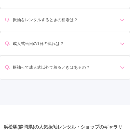
御門台駅
(1)
デザイン: 好きな色や柄など自分の好みで選ぶ場合や、成人式
の会場の雰囲気に合わせてデザインを選ぶ場合などがありま
す。 サイズ選び: 自分の体型に合ったサイズを選ぶことが大切
Q.
振袖をレンタルするときの相場は？
です。事前に試着をし、必要であればサイズ調整をお願いす
振袖のレンタル相場は店舗や地域、デザインによって異なり
ることもあります。 価格: 予算に合わせてプランを選ぶことが
ますが、一般的には10万円から30万円程度が相場とされてい
できます。また、プランやレンタル料金に含まれるもの（小
ます。 高級なものやブランド物になると、それ以上の価格に
物や帯、草履など）を確認しましょう。 期間: レンタル期間や
Q.
成人式当日の1日の流れは？
なることもあります。具体的な価格はMy振袖でプランをご確
返却のルールをしっかり確認しておく必要があります。 お店
準備: 着付け、ヘアメイクの予約はほとんどの場合が先着順の
認いただくか、店舗に問い合わせてみてください。
選び: 評判や口コミを事前にチェックして、信頼できるお店を
場合で、早朝からスタートする場合も多いです。 成人式: 一般
選びましょう。
的に午前中に成人式が行わる場合が多いですが、午前午後で
Q.
振袖って成人式以外で着るときはあるの？
二部制の地域もあるため、自分の市町村を確認しましょう。
はい、成人式以外でも振袖を着る機会はあります。例えば、
写真撮影: 成人式の後、家族や友人との記念撮影を行うことが
家族や友人の結婚式、卒業式、初詣などがあります。 成人式
多いです。 帰宅: 帰宅後、振袖から着替えます。振袖は当日返
以外での振袖の着用は、華やかな場に適しており、伝統的な
却せず、後日お店に返却しに行く場合が多いです。 同窓会: 成
日本の美しさを表現することができます。
人式当日に同窓会が行われる場合が多いです。 二次会: 同窓会
後、友人たちとの二次会や三次会を楽しむ人もいます。
浜松駅(静岡県)の人気振袖レンタル・ショップのギャラリ