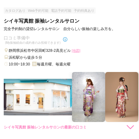
ご利用金額：
約350,000円
ご利用目的：
購入 /
成人式
カタログあり
Web予約可能
電話予約可能
予約特典あり
ご利用日：2025年02月
シイキ写真館 振袖レンタルサロン
今回振袖を持ち込みでそのほかの帯や襟などを購入させていた
完全予約制の貸切レンタルサロン 自分らしい振袖の楽しみ方を。
だきましたが、振袖に合うように組み合わせ等を沢山考えて頂
口コミ準備中
き、対応もすごく良かったです。
(My振袖経由の成約者のみ投稿できます)
静岡県浜松市中区田町328-2高見ビル
[地図]
口コミ公開日：2025年03月22日
浜松駅から徒歩５分
京都きもの友禅 浜松店の口コミ・評判をもっと見る
10:00~18:30
毎週月曜、毎週火曜
シイキ写真館 振袖レンタルサロンの最新の口コミ
現在表示可能な口コミはございません。