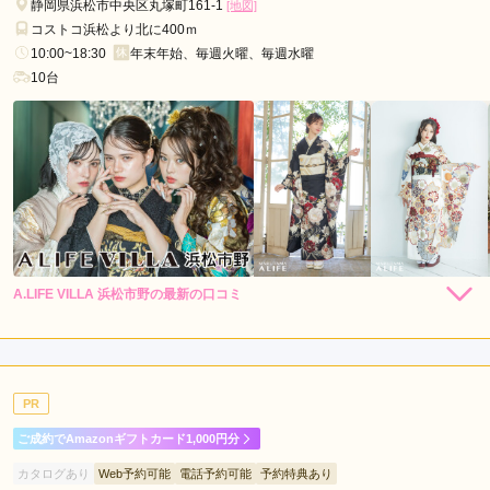
静岡県浜松市中央区丸塚町161-1
[地図]
口コミ公開日：2025年04月20日
コストコ浜松より北に400ｍ
フォトスタジオ 写楽館 静岡伝馬町店の口コミ・評判をもっと見る
10:00~18:30
年末年始、毎週火曜、毎週水曜
10台
A.LIFE VILLA 浜松市野の最新の口コミ
250,800
239,800
レン
円~
レン
円~
タル
タル
4.7
(税込)
(税込)
437,800
購
円~
入
店内
5
店員
5
振袖選び
4
(税込)
ご利用金額：
--
ご利用目的：
レンタル /
成人式
PR
ご利用日：2026年03月
ご成約でAmazonギフトカード1,000円分
好みを把握してくれて、何着も合うものを探してくれて、とて
カタログあり
Web予約可能
電話予約可能
予約特典あり
も良かったです。