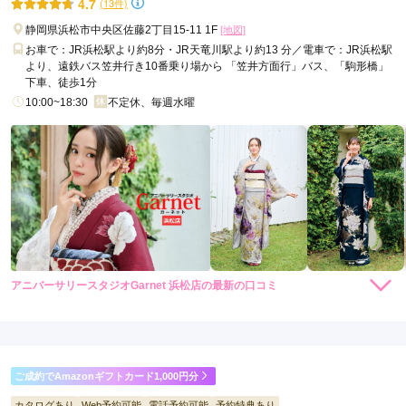
4.7
(13件)
口コミ公開日：2026年02月12日
静岡県浜松市中央区佐藤2丁目15-11 1F
[地図]
スタジオアクス浜松店の口コミ・評判をもっと見る
お車で：JR浜松駅より約8分・JR天竜川駅より約13 分／電車で：JR浜松駅
より、遠鉄バス笠井行き10番乗り場から 「笠井方面行」バス、「駒形橋」
下車、徒歩1分
10:00~18:30
不定休、毎週水曜
アニバーサリースタジオGarnet 浜松店の最新の口コミ
4.7
店内
4
店員
5
振袖選び
5
ご利用金額：
約279,000円
ご利用目的：
レンタル /
成人式
ご成約でAmazonギフトカード1,000円分
ご利用日：2026年07月
カタログあり
Web予約可能
電話予約可能
予約特典あり