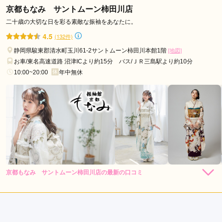
京都もなみ サントムーン柿田川店
口コミ公開日：2026年03月13日
二十歳の大切な日を彩る素敵な振袖をあなたに。
A.LIFE VILLA 浜松市野の口コミ・評判をもっと見る
4.5
(132件)
静岡県駿東郡清水町玉川61-2サントムーン柿田川本館1階
[地図]
お車/東名高速道路 沼津ICより約15分 バス/ＪＲ三島駅より約10分
10:00~20:00
年中無休
京都もなみ サントムーン柿田川店の最新の口コミ
4.3
店内
5
店員
5
振袖選び
3
ご利用金額：
--
ご利用目的：
レンタル /
成人式