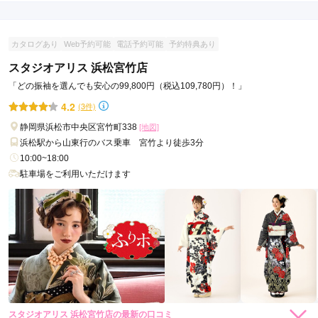
カタログあり
Web予約可能
電話予約可能
予約特典あり
スタジオアリス 浜松宮竹店
「どの振袖を選んでも安心の99,800円（税込109,780円）！」
4.2
(3件)
静岡県浜松市中央区宮竹町338
[地図]
浜松駅から山東行のバス乗車 宮竹より徒歩3分
10:00~18:00
駐車場をご利用いただけます
スタジオアリス 浜松宮竹店の最新の口コミ