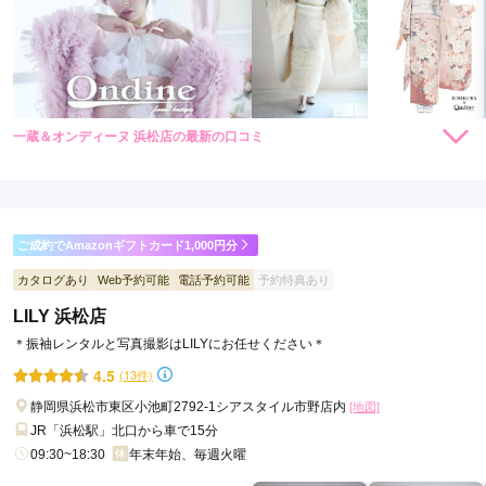
一蔵＆オンディーヌ 浜松店の最新の口コミ
248,000
198,000
レン
円~
レン
円~
タル
タル
5.0
(税込)
(税込)
398,000
338,000
購
円~
購
円~
入
入
店内
5
店員
5
振袖選び
5
(税込)
(税込)
ご利用金額：
約73,000円
ご利用目的：
購入 /
成人式
ご成約でAmazonギフトカード1,000円分
ご利用日：2026年03月
カタログあり
Web予約可能
電話予約可能
予約特典あり
姉が利用したので、来店しました

LILY 浜松店
ママ振袖と姉の時に小物をほとんど購入していたので、今回は
＊振袖レンタルと写真撮影はLILYにお任せください＊
帯を購入しました

素敵な物を提供して下さり、すぐに決めました

4.5
(13件)
対応も丁寧で、ありがたかったです
静岡県浜松市東区小池町2792-1シアスタイル市野店内
[地図]
JR「浜松駅」北口から車で15分
口コミ公開日：2026年08月07日
09:30~18:30
年末年始、毎週火曜
一蔵＆オンディーヌ 浜松店の口コミ・評判をもっと見る