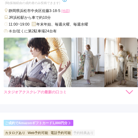
(My振袖経由の成約者のみ投稿できます)
静岡県浜松市中央区佐藤3-18-5
[地図]
JR浜松駅から車で約10分
11:00~19:00
年末年始、毎週火曜、毎週水曜
８台/近くに第2駐車場24台有
スタジオアクスクレアの最新の口コミ
275,000
275,000
レン
円~
レン
円~
タル
タル
(税込)
(税込)
現在表示可能な口コミはございません。
ご成約でAmazonギフトカード1,000円分
カタログあり
Web予約可能
電話予約可能
予約特典あり