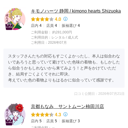
キモノハーツ 静岡 / kimono hearts Shizuoka
4.0
店内
4
店員
4
振袖選び
4
ご利用金額：
約281,000円
ご利用目的：
レンタル /
成人式
ご利用日：2026年07月
スタッフさんたちの対応もすごくよかったし、本人は似合わな
いであろうと思っていて避けていた色味の着物も、もしかした
ら似合うかもしれないから来てみよう！と声をかけていただ
き、結局すごくよくてそれに即決。

考えていた色の着物よりもはるかに似合っていて感謝です。
口コミ公開日：2026年07月21日
京都もなみ サントムーン柿田川店
4.3
店内
5
店員
5
振袖選び
3
ご利用金額：
--