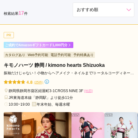
17
検索結果
件
PR
ご成約でAmazonギフトカード1,000円分
カタログあり
Web予約可能
電話予約可能
予約特典あり
キモノハーツ 静岡 / kimono hearts Shizuoka
振袖だけじゃない！小物からヘアメイク・ネイルまで!トータルコーディネート
ならキモノハーツ♪
4.8
(25件)
静岡県静岡市葵区紺屋町3-1CROSS NINE 3F
[地図]
JR東海道本線「静岡駅」より徒歩11分
10:00~19:00
年末年始、毎週水曜