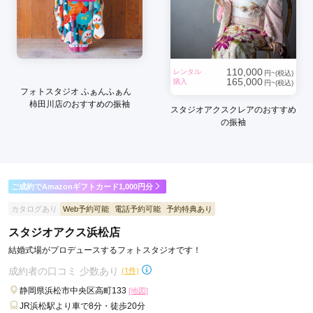
110,000
レンタル
円~(税込)
165,000
購入
円~(税込)
フォトスタジオ ふぁんふぁん
柿田川店のおすすめの振袖
スタジオアクスクレアのおすすめ
の振袖
ご成約でAmazonギフトカード1,000円分
カタログあり
Web予約可能
電話予約可能
予約特典あり
スタジオアクス浜松店
結婚式場がプロデュースするフォトスタジオです！
成約者の口コミ 少数あり
(1件)
静岡県浜松市中央区高町133
[地図]
JR浜松駅より車で8分・徒歩20分