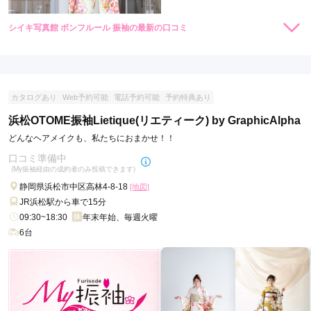
シイキ写真館 ボンフルール 振袖の最新の口コミ
現在表示可能な口コミはございません。
カタログあり
Web予約可能
電話予約可能
予約特典あり
浜松OTOME振袖Lietique(リエティーク) by GraphicAlpha
どんなヘアメイクも、私たちにおまかせ！！
口コミ準備中
(My振袖経由の成約者のみ投稿できます)
静岡県浜松市中区高林4-8-18
[地図]
JR浜松駅から車で15分
09:30~18:30
年末年始、毎週火曜
6台