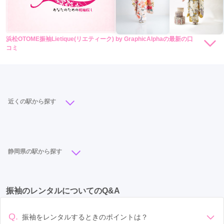
浜松OTOME振袖Lietique(リエティーク) by GraphicAlphaの最新の口
コミ
現在表示可能な口コミはございません。
近くの駅から探す
浜松駅
(13)
天竜川駅
(1)
静岡県の駅から探す
浜松駅
(13)
静岡駅
(13)
御殿場駅
(5)
沼津駅
(4)
振袖のレンタルについてのQ&A
新静岡駅
(4)
富士宮駅
(3)
掛川駅
(2)
袋井駅
(2)
草薙駅
(2)
天竜川駅
(1)
入江岡駅
(1)
Q.
振袖をレンタルするときのポイントは？