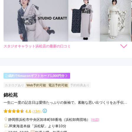
スタジオキャラット浜松店の最新の口コミ
184,800
184,800
レン
円~
レン
円~
タル
タル
4.3
(税込)
(税込)
426,800
426,800
購
円~
購
円~
入
入
店内
5
店員
5
振袖選び
3
(税込)
(税込)
ご利用金額：
約215,000円
ご利用目的：
レンタル /
成人式
ご成約でAmazonギフトカード1,000円分
ご利用日：2025年03月
カタログあり
Web予約可能
電話予約可能
予約特典あり
気に入った振袖は、借りられてなかったので残念でしたが、ス
錦松苑
タッフの対応が、良かったので、成約しました。
一生に一度の記念日は愛情たっぷりの振袖で。素敵な思い出づくりをお手伝い
します！
4.6
(13件)
口コミ公開日：2025年03月31日
スタジオキャラット浜松店の口コミ・評判をもっと見る
静岡県浜松市中央区卸本町68番地（浜松卸商団地）
[地図]
JR東海道本線「浜松駅」より車10分