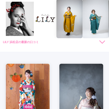
LILY 浜松店の最新の口コミ
4.8
店内
5
店員
4
振袖選び
5
撮影
5
ご利用金額：
約90,000円
ご利用目的：
写真撮影 /
成人式
ご利用日：2026年03月
振袖選びや着付け、撮影もとても満足しています。
口コミ公開日：2026年04月16日
LILY 浜松店の口コミ・評判をもっと見る