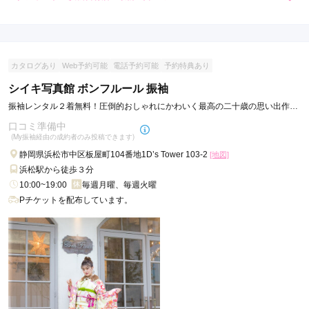
4.0
店内
4
店員
4
ご利用金額：
約109,000円
ご利用目的：
レンタル /
成人式
カタログあり
Web予約可能
電話予約可能
予約特典あり
ご利用日：2022年03月
シイキ写真館 ボンフルール 振袖
たくさんの衣装があり見比べることができたので良かったです
振袖レンタル２着無料！圧倒的おしゃれにかわいく最高の二十歳の思い出作り
を。
口コミ準備中
口コミ公開日：2022年03月16日
(My振袖経由の成約者のみ投稿できます)
スタジオアリス 浜松宮竹店の口コミ・評判をもっと見る
静岡県浜松市中区板屋町104番地1D’s Tower 103-2
[地図]
浜松駅から徒歩３分
10:00~19:00
毎週月曜、毎週火曜
Pチケットを配布しています。