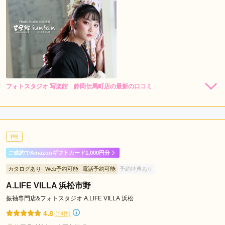
フォトスタジオ 写楽館 静岡伝馬町店の最新の口コミ
5.0
店内
5
店員
5
振袖選び
5
撮影
5
ご利用金額：
--
ご利用目的：
写真撮影 /
成人式
PR
ご利用日：2025年02月
ご成約でAmazonギフトカード1,000円分
ネットで見て気に入った振袖があり その旨を伝え問い合わせ
カタログあり
Web予約可能
電話予約可能
予約特典あり
たところ、他店舗から取り寄せをしてご準備してくださいまし
た。カメラマンの方が 場が和む様に工夫して声がけしてくれ
A.LIFE VILLA 浜松市野
たりと、和んだ場の中で希望通りの撮影が出来たと思います。
振袖専門店&フォトスタジオ A.LIFE VILLA 浜松
一生に1度しかない20歳の記念の姿が残せて良かったです。
4.8
(14件)