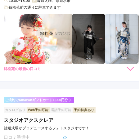
10:00~18:00
毎週火曜、毎週水曜
錦松苑前の通りに駐車できます
錦松苑の最新の口コミ
3.0
店内
3
店員
3
ご利用金額：
約126,000円
ご利用目的：
レンタル /
成人式
ご成約でAmazonギフトカード1,000円分
ご利用日：2026年06月
カタログあり
Web予約可能
電話予約可能
予約特典あり
いろいろ教えて貰ったり試して貰えたので良かった。
スタジオアクスクレア
結婚式場がプロデュースするフォトスタジオです！
口コミ公開日：2026年06月29日
口コミ準備中
錦松苑の口コミ・評判をもっと見る