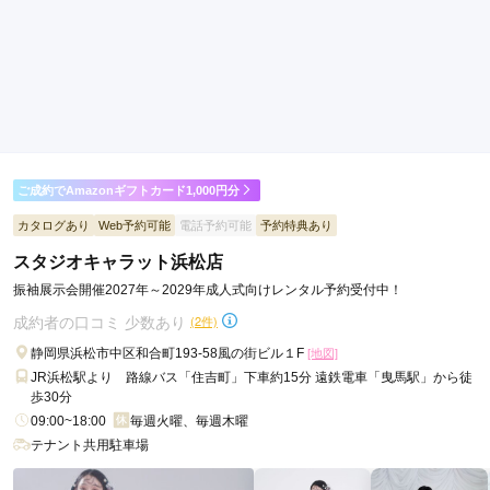
ご利用金額：
--
ご利用目的：
購入 /
成人式
ご利用日：2026年02月
とにかく根気強く、丁寧に一緒に選んでいただけて満足です。

接客が素晴らしいです。

また、サービス内容も他店よりよく、お薦めしたいです。
ご成約でAmazonギフトカード1,000円分
口コミ公開日：2026年02月26日
ジョイフル恵利 浜松店の口コミ・評判をもっと見る
カタログあり
Web予約可能
電話予約可能
予約特典あり
スタジオキャラット浜松店
振袖展示会開催2027年～2029年成人式向けレンタル予約受付中！
成約者の口コミ 少数あり
(2件)
静岡県浜松市中区和合町193-58風の街ビル１F
[地図]
JR浜松駅より 路線バス「住吉町」下車約15分 遠鉄電車「曳馬駅」から徒
歩30分
09:00~18:00
毎週火曜、毎週木曜
テナント共用駐車場