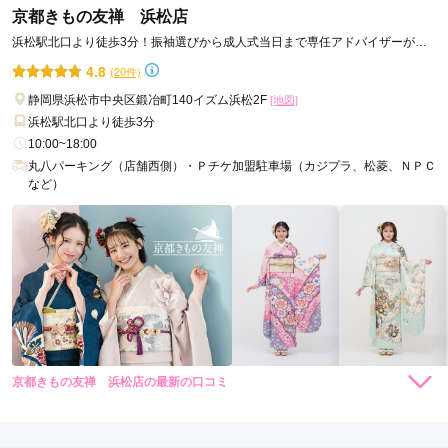
京都きもの友禅 浜松店
浜松駅北口より徒歩3分！振袖選びから成人式当日まで専任アドバイザーがフ
ルサポートします！
4.8
(20件)
静岡県浜松市中央区鍛冶町140イズム浜松2F
[地図]
浜松駅北口より徒歩3分
10:00~18:00
丸八パーキング（店舗西側）・Ｐチケ加盟駐車場（カジプラ、松菱、ＮＰＣ
など）
京都きもの友禅 浜松店の最新の口コミ
528,000
319,000
レン
円~
レン
円~
タル
タル
5.0
(税込)
(税込)
594,000
385,000
購
円~
購
円~
入
入
店内
5
店員
5
(税込)
(税込)