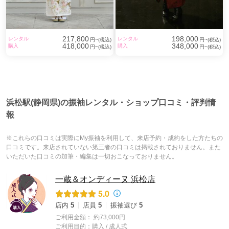
217,800
198,000
レンタル
レンタル
円~(税込)
円~(税込)
418,000
348,000
購入
購入
円~(税込)
円~(税込)
浜松駅(静岡県)の振袖レンタル・ショップ口コミ・評判情
報
※これらの口コミは実際にMy振袖を利用して、来店予約・成約をした方たちの
口コミです。来店されていない第三者の口コミは掲載されておりません。また
いただいた口コミの加筆・編集は一切おこなっておりません。
一蔵＆オンディーヌ 浜松店
5.0
店内
5
店員
5
振袖選び
5
ご利用金額：
約73,000円
ご利用目的：
購入 /
成人式