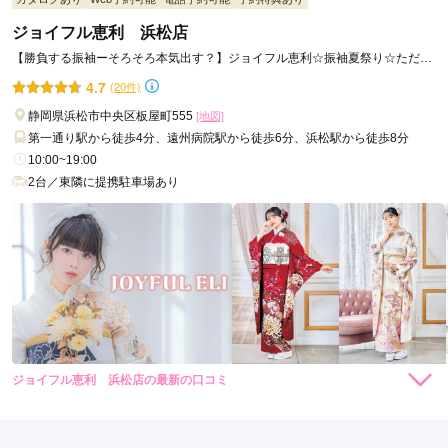
スタッフさんの対応が良かった
ジョイフル恵利 浜松店
【勝負する振袖ーそろそろ本気出す？】ジョイフル恵利☆振袖夏祭り☆ただい
口コミ公開日：2026年08月03日
ま開催中！！
4.7
(20件)
アニバーサリースタジオGarnet 浜松店の口コミ・評判をもっと見る
静岡県浜松市中央区板屋町555
[地図]
第一通り駅から徒歩4分、遠州病院駅から徒歩6分、浜松駅から徒歩8分
10:00~19:00
2台／東隣に提携駐車場あり
ジョイフル恵利 浜松店の最新の口コミ
264,000
308,000
レン
円~
レン
円~
タル
タル
5.0
(税込)
(税込)
382,800
473,000
購
円~
購
円~
入
入
店内
5
店員
5
振袖選び
5
(税込)
(税込)