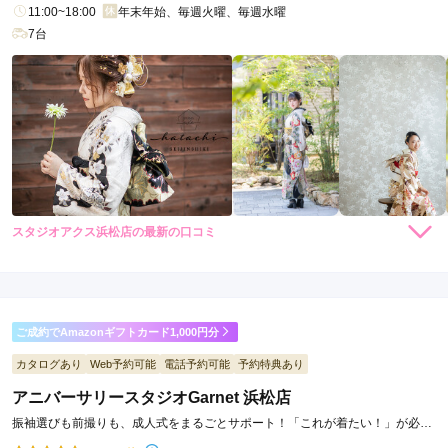
11:00~18:00
年末年始、毎週火曜、毎週水曜
7台
スタジオアクス浜松店の最新の口コミ
3.3
店内
3
店員
3
振袖選び
4
ご利用金額：
--
ご利用目的：
レンタル /
成人式
ご成約でAmazonギフトカード1,000円分
ご利用日：2026年02月
カタログあり
Web予約可能
電話予約可能
予約特典あり
衣装がたくさんありすぎて悩みましたが⋯好みの色や柄を伝え
アニバーサリースタジオGarnet 浜松店
るとイメージに似たような衣装をいくつか提案してもらえてす
振袖選びも前撮りも、成人式をまるごとサポート！「これが着たい！」が必ず
んなり衣装を決められた。
見つかる♪