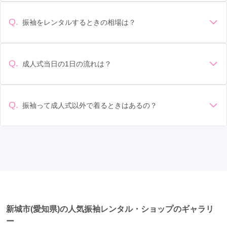
の会場の雰囲気に合わせてデザインを選ぶ場合などがありま
上小田井駅
(3)
港区役所駅
(3)
植田駅
(3)
清須市
(2)
刈谷市
(2)
みよし市
(2)
犬山市
(2)
す。 サイズ選び: 自分の体型に合ったサイズを選ぶことが大切
Q.
振袖をレンタルするときの相場は？
伏見駅
(3)
江南駅
(2)
高蔵寺駅
(2)
津島駅
(2)
です。事前に試着をし、必要であればサイズ調整をお願いす
高浜市
(1)
蒲郡市
(1)
新城市
(1)
常滑市
(1)
振袖のレンタル相場は店舗や地域、デザインによって異なり
ることもあります。 価格: 予算に合わせてプランを選ぶことが
知多半田駅
(2)
中岡崎駅
(2)
太田川駅
(2)
ますが、一般的には10万円から30万円程度が相場とされてい
弥富市
(1)
あま市
(1)
できます。また、プランやレンタル料金に含まれるもの（小
ます。 高級なものやブランド物になると、それ以上の価格に
物や帯、草履など）を確認しましょう。 期間: レンタル期間や
Q.
成人式当日の1日の流れは？
北新川駅
(2)
西尾駅
(2)
豊田市駅
(2)
なることもあります。具体的な価格はMy振袖でプランをご確
返却のルールをしっかり確認しておく必要があります。 お店
準備: 着付け、ヘアメイクの予約はほとんどの場合が先着順の
認いただくか、店舗に問い合わせてみてください。
小田井駅
選び: 評判や口コミを事前にチェックして、信頼できるお店を
(2)
栄町駅
(2)
南大高駅
(2)
上社駅
(2)
場合で、早朝からスタートする場合も多いです。 成人式: 一般
選びましょう。
鶴舞駅
(2)
新瑞橋駅
(2)
高畑駅
(2)
的に午前中に成人式が行わる場合が多いですが、午前午後で
Q.
振袖って成人式以外で着るときはあるの？
二部制の地域もあるため、自分の市町村を確認しましょう。
久屋大通駅
(1)
甚目寺駅
(1)
芦原駅
(1)
はい、成人式以外でも振袖を着る機会はあります。例えば、
写真撮影: 成人式の後、家族や友人との記念撮影を行うことが
家族や友人の結婚式、卒業式、初詣などがあります。 成人式
多いです。 帰宅: 帰宅後、振袖から着替えます。振袖は当日返
伏屋駅
(1)
知立駅
(1)
高横須賀駅
(1)
以外での振袖の着用は、華やかな場に適しており、伝統的な
却せず、後日お店に返却しに行く場合が多いです。 同窓会: 成
日本の美しさを表現することができます。
人式当日に同窓会が行われる場合が多いです。 二次会: 同窓会
りんくう常滑駅
(1)
西岡崎駅
(1)
矢作橋駅
(1)
後、友人たちとの二次会や三次会を楽しむ人もいます。
名城公園駅
(1)
大同町駅
(1)
青山駅
(1)
半田駅
(1)
尾張瀬戸駅
(1)
柴田駅
(1)
味鋺駅
(1)
新城市(愛知県)の人気振袖レンタル・ショップのギャラリ
鳴海駅
(1)
近鉄弥富駅
(1)
ー