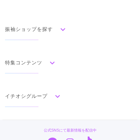
振袖ショップを探す
人気の振袖から探す
みんなの振袖ランキングトップ
特集コンテンツ
口コミから探す
色別ランキング
イベント・フェアから探す
口コミ一覧
赤
成人式の前撮り・後撮り特集
朱
ベージュ
ピンク
オレンジ
黄
緑
水色
青
紺
紫
茶
ゴールド
シルバー
イチオシグループ
ママ振特集
グレー
黒
白
その他
個性的振袖コーディネート特集
菊京屋
タイプ別ランキング
成人式レポート
古典
エレガント
キュート
クール
グラマラス
PLUM
振袖ブランド特集
公式SNSにて最新情報を配信中
レトロ