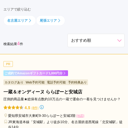
豊
エリアで絞り込む
田
市
名古屋エリア
尾張エリア
安
城
市
4
検索結果
件
半
田
市
PR
西
ご成約でAmazonギフトカード1,000円分
尾
市
カタログあり
Web予約可能
電話予約可能
予約特典あり
碧
一蔵＆オンディーヌ ららぽーと安城店
南
圧倒的商品量★総保有点数約10万点の一蔵で運命の一着を見つけませんか？
市
4.5
(8件)
知
愛知県安城市大東町9-30ららぽーと安城3階
立
[地図]
JR東海道本線「安城駅」より徒歩10分、名古屋鉄道西尾線「北安城駅」徒
市
歩14分