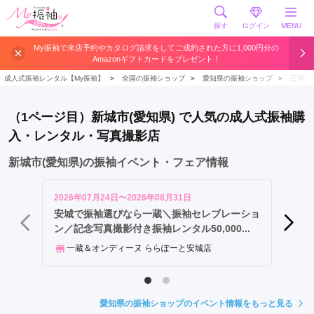
探す
ログイン
MENU
名
My振袖で来店予約やカタログ請求をしてご成約された方に1,000円分の
Amazonギフトカードをプレゼント！
古
屋
成人式振袖レンタル【My振袖】
＞
全国の振袖ショップ
＞
愛知県の振袖ショップ
＞
三河・
市
岡
（1ページ目）新城市(愛知県) で人気の成人式振袖購
崎
入・レンタル・写真撮影店
市
一
新城市(愛知県)の振袖イベント・フェア情報
宮
市
2026年07月24日〜2026年08月31日
2026年
豊
安城で振袖選びなら一蔵＼振袖セレブレーショ
ふりそ
ン／記念写真撮影付き振袖レンタル50,000...
橋
FU
市
一蔵＆オンディーヌ ららぽーと安城店
春
日
井
愛知県の振袖ショップのイベント情報をもっと見る
市