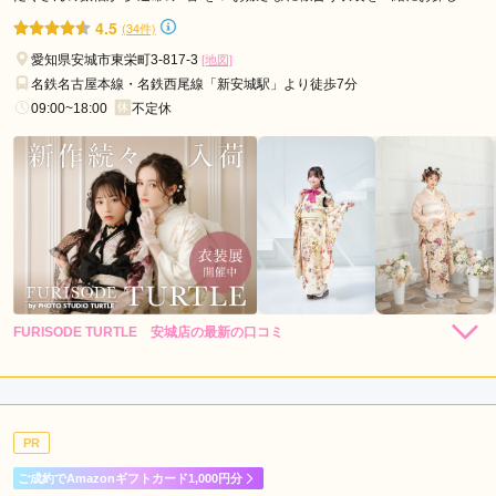
久
す‼︎
4.5
(34件)
口コミ公開日：2026年03月30日
手
愛知県安城市東栄町3-817-3
[地図]
一蔵＆オンディーヌ ららぽーと安城店の口コミ・評判をもっと見る
市
名鉄名古屋本線・名鉄西尾線「新安城駅」より徒歩7分
小
09:00~18:00
不定休
牧
市
津
島
市
江
南
市
FURISODE TURTLE 安城店の最新の口コミ
豊
5.0
明
店内
5
店員
5
振袖選び
5
市
ご利用金額：
--
日
ご利用目的：
レンタル /
成人式
進
PR
ご利用日：2025年11月
市
ご成約でAmazonギフトカード1,000円分
東