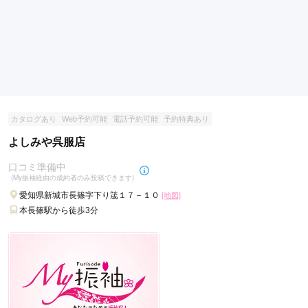
ご利用金額：
--
犬
ご利用目的：
レンタル /
成人式
山
ご利用日：2026年07月
市
高
姉妹割引がお得だったのでまだ数年先の妹の契約をしました。
浜
選び直しも大丈夫との事でありがたいです。
市
蒲
口コミ公開日：2026年07月21日
郡
カタログあり
Web予約可能
電話予約可能
予約特典あり
アニバーサルスタジオ 知立店の口コミ・評判をもっと見る
市
よしみや呉服店
新
口コミ準備中
城
(My振袖経由の成約者のみ投稿できます)
市
愛知県新城市長篠字下り筬１７－１０
[地図]
常
本長篠駅から徒歩3分
滑
市
弥
富
市
あ