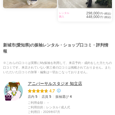
298,000
レンタル
円~(税込)
448,000
購入
円~(税込)
新城市(愛知県)の振袖レンタル・ショップ口コミ・評判情
報
※これらの口コミは実際にMy振袖を利用して、来店予約・成約をした方たちの
口コミです。来店されていない第三者の口コミは掲載されておりません。また
いただいた口コミの加筆・編集は一切おこなっておりません。
アニバーサルスタジオ 知立店
4.7
店内
5
店員
5
振袖選び
4
ご利用金額：
--
ご利用目的：
レンタル /
成人式
ご利用日：2026年07月