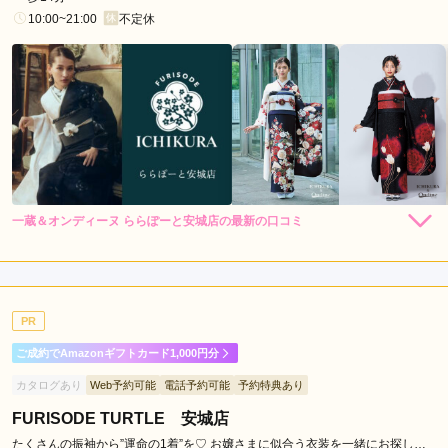
稲
10:00~21:00
不定休
沢
市
尾
張
旭
市
豊
川
一蔵＆オンディーヌ ららぽーと安城店の最新の口コミ
市
198,000
148,000
レン
円~
レン
円~
タル
タル
5.0
(税込)
(税込)
北
348,000
298,000
購
円~
購
円~
入
入
店内
5
店員
5
振袖選び
5
(税込)
(税込)
名
ご利用金額：
約258,000円
古
ご利用目的：
レンタル /
成人式
屋
PR
ご利用日：2026年03月
市
ご成約でAmazonギフトカード1,000円分
大
2回とも　来店時間が18：00頃にも　かかわらず、丁寧に対応
カタログあり
Web予約可能
電話予約可能
予約特典あり
府
してくださった

市
娘の希望の色を他店から取り寄せてくださり　理想の色とデザ
FURISODE TURTLE 安城店
インだったので、決めた
長
たくさんの振袖から”運命の1着”を♡ お嬢さまに似合う衣装を一緒にお探しま