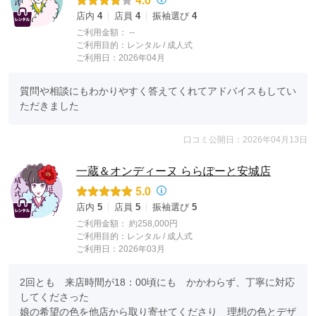
店内
4
店員
4
振袖選び
4
ご利用金額：
--
ご利用目的：
レンタル /
成人式
ご利用日：2026年04月
質問や相談にもわかりやすく答えてくれてアドバイスもしてい
ただきました
口コミ公開日：2026年04月13日
一蔵＆オンディーヌ ららぽーと安城店
5.0
店内
5
店員
5
振袖選び
5
ご利用金額：
約258,000円
ご利用目的：
レンタル /
成人式
ご利用日：2026年03月
2回とも　来店時間が18：00頃にも　かかわらず、丁寧に対応
してくださった

娘の希望の色を他店から取り寄せてくださり　理想の色とデザ