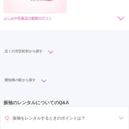
ま
市
よしみや呉服店の最新の口コミ
現在表示可能な口コミはございません。
近くの市区町村から探す
名古屋市
(92)
岡崎市
(23)
一宮市
(17)
豊橋市
(14)
春日井市
(11)
豊田市
(9)
安城市
(8)
愛知県の駅から探す
半田市
(8)
西尾市
(6)
碧南市
(6)
知立市
(6)
豊橋駅
(7)
栄駅
(6)
名古屋駅
(5)
東岡崎駅
(5)
稲沢市
(6)
尾張旭市
(6)
豊川市
(5)
振袖のレンタルについてのQ&A
矢場町駅
(4)
尾張一宮駅
(4)
勝川駅
(4)
北名古屋市
(5)
大府市
(5)
長久手市
(4)
徳重駅
(4)
丸の内駅
(3)
西春駅
(3)
小牧市
(4)
津島市
(4)
江南市
(4)
豊明市
(4)
Q.
振袖をレンタルするときのポイントは？
徳重・名古屋芸大駅
(3)
小牧駅
(3)
三郷駅
(3)
日進市
(4)
東海市
(3)
瀬戸市
(2)
知多市
(2)
デザイン: 好きな色や柄など自分の好みで選ぶ場合や、成人式