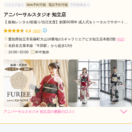
気に入った着物を見つけることが出来ました。スタッフの方が
カタログあり
Web予約可能
電話予約可能
予約特典あり
海
丁寧に小物もいろいろと合わせていただけて、気に入ったコー
市
ディネートになり満足です。
アニバーサルスタジオ 知立店
瀬
【 振袖レンタル/前撮り/当日支度】創業60周年 成人式をトータルでサポートし
ます！
戸
口コミ公開日：2026年02月13日
4.6
(36件)
FURISODE TURTLE 安城店の口コミ・評判をもっと見る
市
愛知県知立市長篠町大山18番地の1ギャラリエアピタ知立店本館2階
[地図]
知
名鉄名古屋本線「牛田駅」から徒歩13分
多
10:00~20:00
年中無休
市
清
須
市
刈
谷
市
み
アニバーサルスタジオ 知立店の最新の口コミ
よ
4.7
し
店内
5
店員
5
振袖選び
4
市