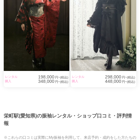
198,000
298,000
レンタル
レンタル
円~(税込)
円~(税込)
348,000
448,000
購入
購入
円~(税込)
円~(税込)
栄町駅(愛知県)の振袖レンタル・ショップ口コミ・評判情
報
※これらの口コミは実際にMy振袖を利用して、来店予約・成約をした方たちの