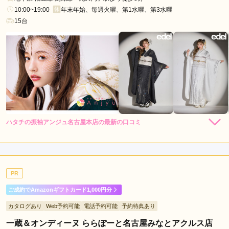
駅
10:00~19:00
年末年始、毎週火曜、第1水曜、第3水曜
鶴
15台
舞
駅
高
畑
駅
新
瑞
橋
ハタチの振袖アンジュ名古屋本店の最新の口コミ
駅
4.7
南
店内
5
店員
5
振袖選び
4
大
ご利用金額：
約271,000円
高
ご利用目的：
レンタル /
成人式
PR
駅
ご利用日：2026年05月
上
ご成約でAmazonギフトカード1,000円分
社
振袖の種類がたくさんあり良かったです
カタログあり
Web予約可能
電話予約可能
予約特典あり
駅
一蔵＆オンディーヌ ららぽーと名古屋みなとアクルス店
小
口コミ公開日：2026年06月08日