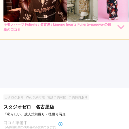
キモノハーツ Fulierte / 名古屋 / kimono hearts Fulierte-nagoya-の最
248,000
レン
円~
新の口コミ
タル
(税込)
4.0
530,000
購
円~
入
(税込)
店内
4
店員
4
振袖選び
4
撮影
4
ご利用金額：
--
ご利用目的：
写真撮影 /
成人式
ご利用日：2026年08月
素敵な写真を撮っていただきました。
口コミ公開日：2026年08月06日
キモノハーツ Fulierte / 名古屋 / kimono hearts Fulierte-nagoya-の口コ
ミ・評判をもっと見る
カタログあり
Web予約可能
電話予約可能
予約特典あり
スタジオゼロ 名古屋店
「私らしい」成人式前撮り・後撮り写真
口コミ準備中
(My振袖経由の成約者のみ投稿できます)