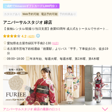
海
ご成約でAmazonギフトカード1,000円分
スタッフさんが丁寧に対応してくれたため良かったです
駅
カタログあり
Web予約可能
電話予約可能
予約特典あり
名
アニバーサルスタジオ 緑店
口コミ公開日：2026年07月18日
城
一蔵＆オンディーヌ ららぽーと名古屋みなとアクルス店の口コミ・評判を
【 振袖レンタル/前撮り/当日支度】創業63周年 成人式をトータルでサポートし
公
もっと見る
ます！
4.2
園
(42件)
駅
愛知県名古屋市緑区平手南2-130
[地図]
名古屋市営地下鉄桜通線「徳重駅」よりバス「平手」下車徒歩1分、徒歩19
分
09:00~18:00
年末年始、毎週火曜、毎週水曜、第2木曜、第4木曜
アニバーサルスタジオ 緑店の最新の口コミ