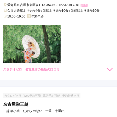
愛知県名古屋市東区泉1-13-35CSC HISAYA BLG.8F
[地図]
久屋大通駅より徒歩4分 / 栄駅より徒歩10分 / 栄町駅より徒歩10分
10:00~19:00
年末年始
スタジオゼロ 名古屋店の最新の口コミ
現在表示可能な口コミはございません。
カタログあり
Web予約可能
電話予約可能
予約特典あり
名古屋栄三越
三越 華小袖 たから の想い、十重二十重に。