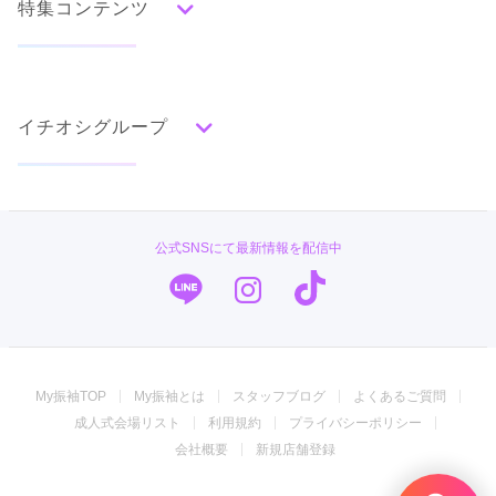
みんなの振袖ランキングトップ
特集コンテンツ
口コミから探す
色別ランキング
イベント・フェアから探す
口コミ一覧
赤
成人式の前撮り・後撮り特集
朱
ベージュ
ピンク
オレンジ
黄
緑
水色
青
紺
紫
茶
ゴールド
シルバー
イチオシグループ
ママ振特集
グレー
黒
白
その他
個性的振袖コーディネート特集
#振袖gram
タイプ別ランキング
成人式レポート
古典
エレガント
キュート
クール
グラマラス
PLUM
振袖ブランド特集
公式SNSにて最新情報を配信中
レトロ
TAKAZEN
口コミ優秀店舗
キモノハーツ／kimono hearts
振袖タイプ診断
柄別ランキング
振袖専門店 オンディーヌ
無地
花
桜
梅
菊
松
竹
牡丹
バラ
椿
My振袖TOP
My振袖とは
スタッフブログ
よくあるご質問
百合
橘
蝶
鶴
松竹梅
扇面
車
華籠
ジョイフル恵利
成人式会場リスト
利用規約
プライバシーポリシー
熨斗
宝尽
波
雪輪
雲取り
道長取り
矢絣
うめおか
会社概要
新規店舗登録
幾何学
市松
縞
その他
振袖専門店 一蔵