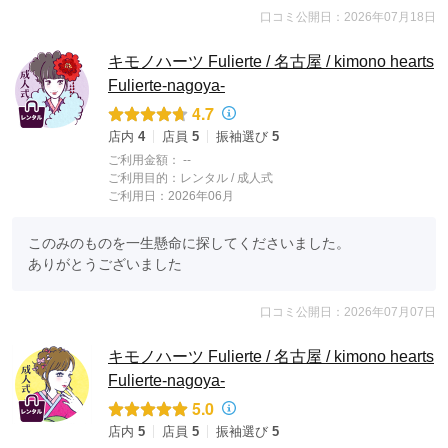
口コミ公開日：2026年07月18日
キモノハーツ Fulierte / 名古屋 / kimono hearts
Fulierte-nagoya-
4.7
店内
4
店員
5
振袖選び
5
ご利用金額：
--
ご利用目的：
レンタル /
成人式
ご利用日：2026年06月
このみのものを一生懸命に探してくださいました。

ありがとうございました
口コミ公開日：2026年07月07日
キモノハーツ Fulierte / 名古屋 / kimono hearts
Fulierte-nagoya-
5.0
店内
5
店員
5
振袖選び
5