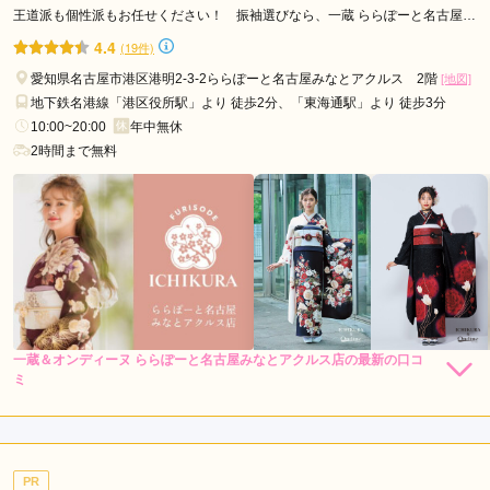
田
ハタチの振袖アンジュ名古屋本店の口コミ・評判をもっと見る
王道派も個性派もお任せください！ 振袖選びなら、一蔵 ららぽーと名古屋み
なとアクルス店へ♥
井
4.4
(19件)
駅
愛知県名古屋市港区港明2-3-2ららぽーと名古屋みなとアクルス 2階
[地図]
伏
地下鉄名港線「港区役所駅」より 徒歩2分、「東海通駅」より 徒步3分
屋
10:00~20:00
年中無休
駅
2時間まで無料
久
屋
大
通
駅
大
同
町
一蔵＆オンディーヌ ららぽーと名古屋みなとアクルス店の最新の口コ
198,000
148,000
レン
円~
レン
円~
ミ
駅
タル
タル
(税込)
(税込)
5.0
348,000
298,000
購
円~
購
円~
柴
入
入
(税込)
(税込)
店内
5
店員
5
振袖選び
5
田
ご利用金額：
約300,000円
駅
ご利用目的：
購入 /
成人式
PR
鳴
ご利用日：2026年06月