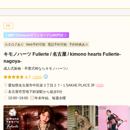
3.8
店内
4
店員
3
振袖選び
4
撮影
4
ご利用金額：
約142,000円
ご利用目的：
写真撮影 /
その他
PR
ご利用日：2026年06月
ご成約でAmazonギフトカード1,000円分
よかった
カタログあり
Web予約可能
電話予約可能
予約特典あり
キモノハーツ Fulierte / 名古屋 / kimono hearts Fulierte-
口コミ公開日：2026年06月22日
nagoya-
アニバーサルスタジオ 緑店の口コミ・評判をもっと見る
成人式振袖・卒業式袴ならキモノハーツ♪
4.7
(122件)
愛知県名古屋市中区栄３丁目２７−１SAKAE PLACE 3F
[地図]
名古屋市営地下鉄栄駅から徒歩5分
10:00~19:00
年末年始、毎週水曜