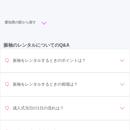
栄駅
(6)
名古屋駅
(5)
徳重駅
(4)
矢場町駅
(4)
上小田井駅
(3)
植田駅
(3)
港区役所駅
(3)
愛知県の駅から探す
伏見駅
(3)
丸の内駅
(3)
栄町駅
(2)
鶴舞駅
(2)
豊橋駅
(7)
栄駅
(6)
名古屋駅
(5)
東岡崎駅
(5)
高畑駅
(2)
新瑞橋駅
(2)
南大高駅
(2)
上社駅
(2)
振袖のレンタルについてのQ&A
矢場町駅
(4)
尾張一宮駅
(4)
勝川駅
(4)
小田井駅
(2)
伏屋駅
(1)
久屋大通駅
(1)
徳重駅
(4)
丸の内駅
(3)
西春駅
(3)
大同町駅
(1)
柴田駅
(1)
鳴海駅
(1)
Q.
振袖をレンタルするときのポイントは？
徳重・名古屋芸大駅
(3)
小牧駅
(3)
三郷駅
(3)
名城公園駅
(1)
デザイン: 好きな色や柄など自分の好みで選ぶ場合や、成人式
の会場の雰囲気に合わせてデザインを選ぶ場合などがありま
上小田井駅
(3)
港区役所駅
(3)
植田駅
(3)
す。 サイズ選び: 自分の体型に合ったサイズを選ぶことが大切
Q.
振袖をレンタルするときの相場は？
伏見駅
(3)
江南駅
(2)
高蔵寺駅
(2)
津島駅
(2)
です。事前に試着をし、必要であればサイズ調整をお願いす
振袖のレンタル相場は店舗や地域、デザインによって異なり
ることもあります。 価格: 予算に合わせてプランを選ぶことが
知多半田駅
(2)
中岡崎駅
(2)
太田川駅
(2)
ますが、一般的には10万円から30万円程度が相場とされてい
できます。また、プランやレンタル料金に含まれるもの（小
ます。 高級なものやブランド物になると、それ以上の価格に
物や帯、草履など）を確認しましょう。 期間: レンタル期間や
Q.
成人式当日の1日の流れは？
北新川駅
(2)
西尾駅
(2)
豊田市駅
(2)
なることもあります。具体的な価格はMy振袖でプランをご確
返却のルールをしっかり確認しておく必要があります。 お店
準備: 着付け、ヘアメイクの予約はほとんどの場合が先着順の
認いただくか、店舗に問い合わせてみてください。
小田井駅
選び: 評判や口コミを事前にチェックして、信頼できるお店を
(2)
栄町駅
(2)
南大高駅
(2)
上社駅
(2)
場合で、早朝からスタートする場合も多いです。 成人式: 一般
選びましょう。
鶴舞駅
(2)
新瑞橋駅
(2)
高畑駅
(2)