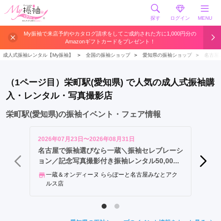
探す
ログイン
MENU
栄
My振袖で来店予約やカタログ請求をしてご成約された方に1,000円分の
Amazonギフトカードをプレゼント！
駅
名
成人式振袖レンタル【My振袖】
＞
全国の振袖ショップ
＞
愛知県の振袖ショップ
＞
名古屋
古
屋
（1ページ目）栄町駅(愛知県) で人気の成人式振袖購
駅
入・レンタル・写真撮影店
徳
重
栄町駅(愛知県)の振袖イベント・フェア情報
駅
矢
2026年07月23日〜2026年08月31日
2026年
場
名古屋で振袖選びなら一蔵＼振袖セレブレーシ
【8月
ョン／記念写真撮影付き振袖レンタル50,00...
けの超
町
駅
一蔵＆オンディーヌ ららぽーと名古屋みなとアク
キモノ
ルス店
上
小
田
井