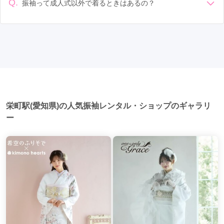
的に午前中に成人式が行わる場合が多いですが、午前午後で
Q.
振袖って成人式以外で着るときはあるの？
二部制の地域もあるため、自分の市町村を確認しましょう。
久屋大通駅
(1)
甚目寺駅
(1)
芦原駅
(1)
はい、成人式以外でも振袖を着る機会はあります。例えば、
写真撮影: 成人式の後、家族や友人との記念撮影を行うことが
家族や友人の結婚式、卒業式、初詣などがあります。 成人式
多いです。 帰宅: 帰宅後、振袖から着替えます。振袖は当日返
伏屋駅
(1)
知立駅
(1)
高横須賀駅
(1)
以外での振袖の着用は、華やかな場に適しており、伝統的な
却せず、後日お店に返却しに行く場合が多いです。 同窓会: 成
日本の美しさを表現することができます。
人式当日に同窓会が行われる場合が多いです。 二次会: 同窓会
りんくう常滑駅
(1)
西岡崎駅
(1)
矢作橋駅
(1)
後、友人たちとの二次会や三次会を楽しむ人もいます。
名城公園駅
(1)
大同町駅
(1)
青山駅
(1)
半田駅
(1)
尾張瀬戸駅
(1)
柴田駅
(1)
味鋺駅
(1)
栄町駅(愛知県)の人気振袖レンタル・ショップのギャラリ
鳴海駅
(1)
近鉄弥富駅
(1)
ー