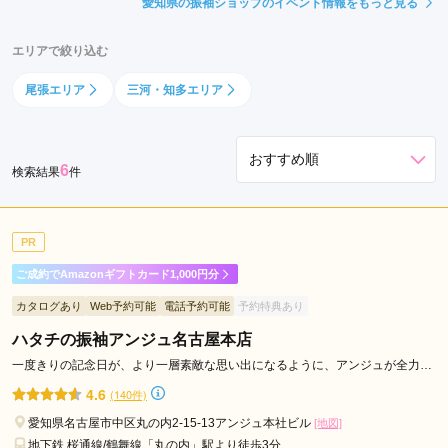
愛知県の振袖ショップのイベント情報をもっと見る
駅
植
エリアで絞り込む
田
尾張エリア
三河・知多エリア
駅
港
区
役
6
検索結果
件
所
駅
伏
PR
見
ご成約でAmazonギフトカード1,000円分
駅
カタログあり
Web予約可能
電話予約可能
予約特典あり
丸
の
ハタチの振袖アンジュ名古屋本店
内
一度きりの記念日が、より一層素敵な思い出になるように、アンジュが全力で
駅
お手伝いします！
4.6
(140件)
栄
愛知県名古屋市中区丸の内2-15-13アンジュ本社ビル
[地図]
町
地下鉄 桜通線/鶴舞線「丸の内」駅より徒歩3分