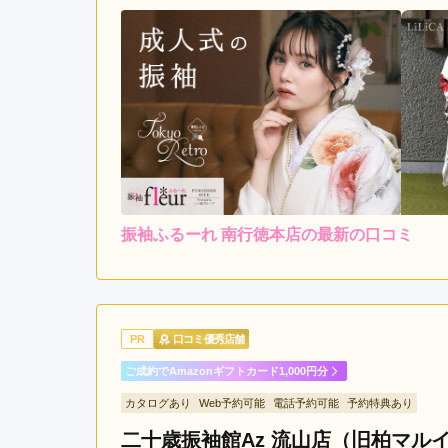
振袖ふるーれ 南行徳本店の最新の口コミ
レンタ
ル
4.0
4
店内
4
購入
ご利用金額：
約191,000円
ご
たくさんの振袖を着せてい
PR
口コミ優秀店舗
ご成約でAmazonギフトカード1,000円分
振袖ふるーれ 南行徳本店の口コミ・評判をもっと見
カタログあり
Web予約可能
電話予約可能
予約特典あり
二十歳振袖館Az 流山店（旧柏マル