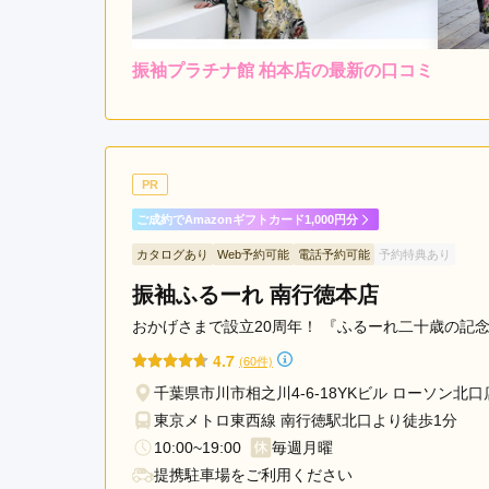
振袖プラチナ館 柏本店の最新の口コミ
レンタ
ル
4.0
4
店内
4
購入
ご利用金額：
約199,000円
ご
親切で、提案もしてくださ
PR
ご成約でAmazonギフトカード1,000円分
振袖プラチナ館 柏本店の口コミ・評判をもっと見る
カタログあり
Web予約可能
電話予約可能
予約特典あり
振袖ふるーれ 南行徳本店
おかげさまで設立20周年！ 『ふるーれ二十歳の記念
4.7
(60件)
千葉県市川市相之川4-6-18YKビル ローソン北
東京メトロ東西線 南行徳駅北口より徒歩1分
10:00~19:00
毎週月曜
提携駐車場をご利用ください