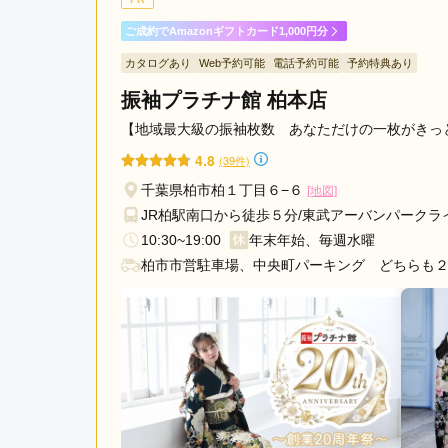
きました。嫌な顔もせず笑
ご成約でAmazonギフトカード1,000円分
カタログあり
Web予約可能
電話予約可能
予約特典あり
KIMONO＆ 柏店の口コミ・評判をもっと見る
振袖プラチナ館 柏本店
【地域最大級の振袖枚数 あなただけの一枚がきっ
4.8
(39件)
千葉県柏市柏１丁目６−６
[地図]
JR柏駅南口から徒歩５分/東武アーバンパークラ
10:30~19:00
年末年始、毎週水曜
柏市市営駐車場、中央町パーキング どちらも