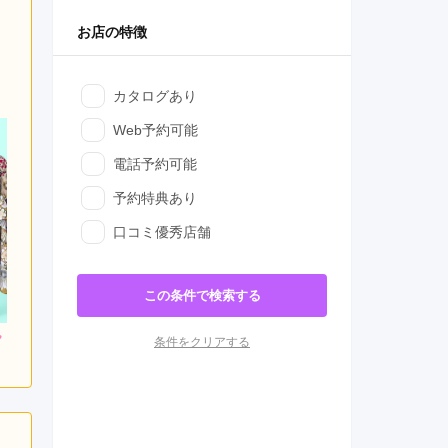
お店の特徴
カタログあり
Web予約可能
電話予約可能
予約特典あり
口コミ優秀店舗
この条件で検索する
800
228,800
272,800
条件をクリアする
円~(税
レンタ
円~(税
レンタ
円~(税
ル
ル
込)
込)
込)