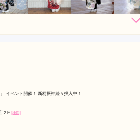
294,800
294,800
294,800
294,
円~(税
レンタ
円~(税
レンタ
円~(税
レンタ
ル
ル
ル
込)
込)
込)
37,800
437,800
437,800
437,80
店員
4
振袖選び
4
購入
購入
購入
円~(税込)
円~(税込)
円~(税込)
利用目的：
レンタル /
成人式
ご利用日：2026年06月
り、スムーズに考える事が出来ました。
口コミ公開日：2026年06月18
』 イベント開催！ 新柄振袖続々投入中！
口店２F
[地図]