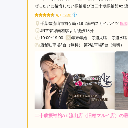
ぜったいに後悔しない振袖選びは二十歳振袖館Az 
4.7
(56件)
千葉県流山市前ケ崎719-2南柏スカイハイツ
[地図
JR常磐線南柏駅より徒歩15分
10:00~19:00
年末年始、毎週火曜、毎週水曜
店舗駐車場3台（無料） 第2駐車場5台（無料）
二十歳振袖館Az 流山店（旧柏マルイ店）の
レンタ
ル
5.0
店内
5