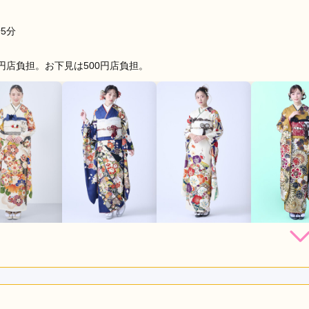
5分
円店負担。お下見は500円店負担。
162,800
228,800
228,800
250,
円~(税
レンタ
円~(税
レンタ
円~(税
レンタ
ル
ル
ル
込)
込)
込)
店員
5
振袖選び
4
利用目的：
レンタル /
成人式
ご利用日：2026年05月
とましたが一応何軒か回って最終的にこちらに決めさせていただ