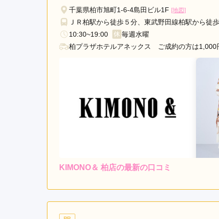
千葉県柏市旭町1-6-4島田ビル1F
[地図]
ＪＲ柏駅から徒歩５分、東武野田線柏駅から徒歩
10:30~19:00
毎週水曜
柏プラザホテルアネックス ご成約の方は1,000
KIMONO＆ 柏店の最新の口コミ
レンタ
ル
4.3
店内
4
ご利用金額：
約248,000円
ご
一番初めに見たお店でピン
PR