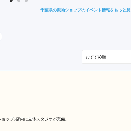
県(52)
島根県(26)
山口県(60)
千葉県の振袖ショップのイベント情報をもっと見
九州／沖縄
(51)
福岡県(160)
熊本県(67)
長崎県(44)
佐賀県(25)
大分県(36)
宮崎県(41)
鹿児島県(31)
沖縄県(40)
ショップ♪店内に立体スタジオが完備。