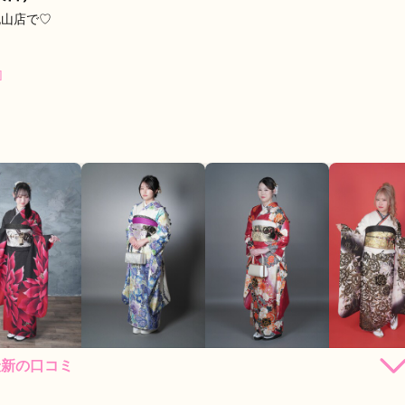
流山店で♡
]
最新の口コミ
191,400
191,400
213,400
235,
円~(税
レンタ
円~(税
レンタ
円~(税
レンタ
ル
ル
ル
込)
込)
込)
店員
5
振袖選び
5