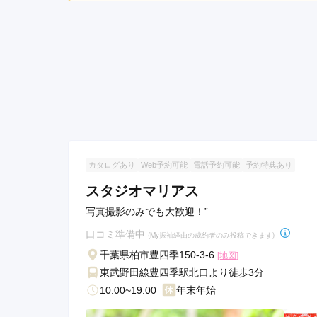
ご利用金額：
--
ご利用目的：
接客も優しかったし、振袖
二十歳振袖館Az 流山店（旧柏マルイ店）の口コミ
カタログあり
Web予約可能
電話予約可能
予約特典あり
スタジオマリアス
写真撮影のみでも大歓迎！”
口コミ準備中
(My振袖経由の成約者のみ投稿できます)
千葉県柏市豊四季150-3-6
[地図]
東武野田線豊四季駅北口より徒歩3分
10:00~19:00
年末年始