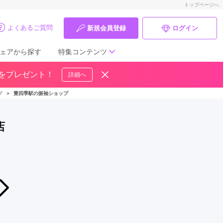
トップページへ
よくあるご質問
新規会員登録
ログイン
ェアから探す
特集コンテンツ
ドをプレゼント！
詳細へ
成人式の前撮り・後撮り特集
プ
＞
豊四季駅の振袖ショップ
ママ振特集
店
個性的振袖コーディネート特集
成人式レポート
振袖ブランド特集
2026年08月08日〜2026年09月10日
振袖大決算市！
口コミ優秀店舗
二十歳振袖館Az 流山店（旧柏マルイ店）
振袖タイプ診断