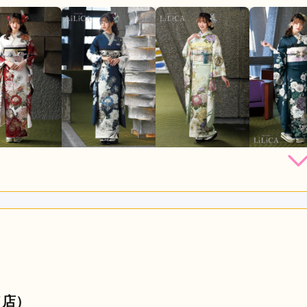
236,500
236,500
236,500
236,
円~(税
レンタ
円~(税
レンタ
円~(税
レンタ
ル
ル
ル
込)
込)
込)
73,000
473,000
473,000
473,00
店員
4
振袖選び
4
購入
購入
購入
円~(税込)
円~(税込)
円~(税込)
利用目的：
レンタル /
成人式
ご利用日：2026年07月
ただいてありがとうございました。
口コミ公開日：2026年07月24
る
イ店）