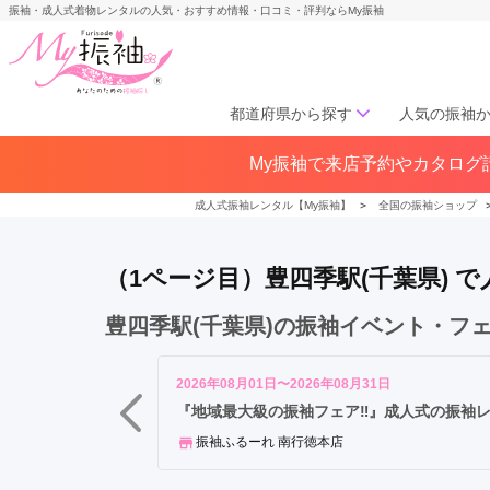
振袖・成人式着物レンタルの人気・おすすめ情報・口コミ・評判ならMy振袖
都道府県から探す
人気の振袖
柏
My振袖で来店予約やカタログ請
北海道／東北
駅
北海道(141)
青森県(41)
岩手
我
成人式振袖レンタル【My振袖】
＞
全国の振袖ショップ
宮城県(72)
秋田県(29)
山形県
孫
福島県(60)
子
（1ページ目）豊四季駅(千葉県)
駅
柏
中部
豊四季駅(千葉県)の振袖イベント・フ
の
愛知県(285)
静岡県(148)
葉
岐阜県(85)
三重県(76)
長野県
キ
2026年08月01日〜2026年08月31日
山梨県(37)
新潟県(65)
ャ
『地域最大級の振袖フェア‼』成人式の振袖
ン
振袖ふるーれ 南行徳本店
関西
パ
ス
大阪府(307)
兵庫県(195)