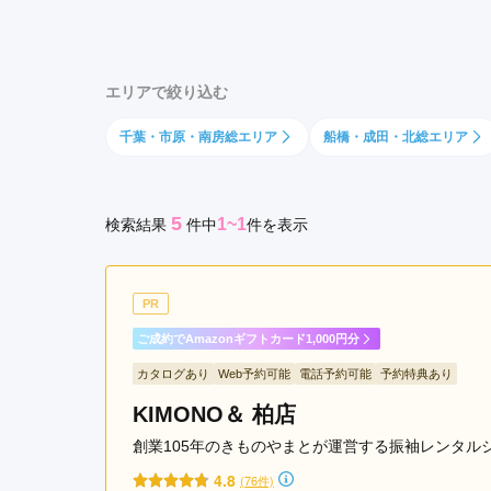
駅
京都府(134)
滋賀県(55)
奈良
南
和歌山県(36)
柏
エリアで絞り込む
駅
四国
豊
千葉・市原・南房総エリア
船橋・成田・北総エリア
香川県(44)
徳島県(23)
愛媛県
四
高知県(30)
季
駅
5
1~1
検索結果
件
中
件を表示
PR
ご成約でAmazonギフトカード1,000円分
カタログあり
Web予約可能
電話予約可能
予約特典あり
KIMONO＆ 柏店
創業105年のきものやまとが運営する振袖レンタル
4.8
(76件)