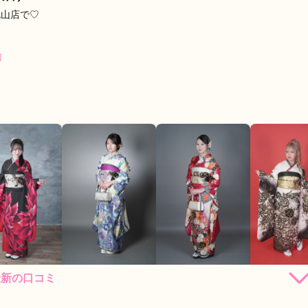
流山店で♡
]
最新の口コミ
191,400
191,400
213,400
235,
円~(税
レンタ
円~(税
レンタ
円~(税
レンタ
ル
ル
ル
込)
込)
込)
店員
5
振袖選び
5