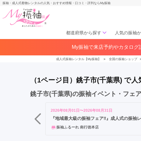
振袖・成人式着物レンタルの人気・おすすめ情報・口コミ・評判ならMy振袖
都道府県から探す
人気の振袖
千
My振袖で来店予約やカタログ請
北海道／東北
葉
北海道(141)
青森県(41)
岩手
市
成人式振袖レンタル【My振袖】
＞
全国の振袖ショップ
宮城県(72)
秋田県(29)
山形県
柏
福島県(60)
市
（1ページ目）銚子市(千葉県) 
船
橋
中部
銚子市(千葉県)の振袖イベント・フェ
市
愛知県(285)
静岡県(148)
松
岐阜県(85)
三重県(76)
長野県
戸
2026年08月01日〜2026年08月31日
山梨県(37)
新潟県(65)
市
『地域最大級の振袖フェア‼』成人式の振袖
市
振袖ふるーれ 南行徳本店
関西
川
市
大阪府(307)
兵庫県(195)