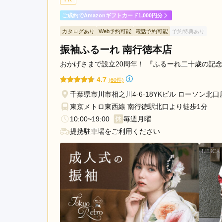
きました。嫌な顔もせず笑
市
ご成約でAmazonギフトカード1,000円分
富
里
カタログあり
Web予約可能
電話予約可能
予約特典あり
KIMONO＆ 柏店の口コミ・評判をもっと見る
市
振袖ふるーれ 南行徳本店
習
おかげさまで設立20周年！ 『ふるーれ二十歳の記念
志
4.7
野
(60件)
市
千葉県市川市相之川4-6-18YKビル ローソン北
銚
東京メトロ東西線 南行徳駅北口より徒歩1分
子
10:00~19:00
毎週月曜
市
提携駐車場をご利用ください
香
取
市
鎌
ケ
谷
市
い