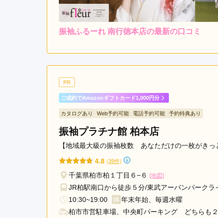
す
み
振袖ふるーれ 南行徳本店の最新の口コミ
レンタ
市
ル
4.0
4
店内
4
購入
東
金
ご利用金額：
約191,000円
ご
市
たくさんの振袖を着せてい
匝
PR
瑳
ご成約でAmazonギフトカード1,000円分
市
振袖ふるーれ 南行徳本店の口コミ・評判をもっと見
カタログあり
Web予約可能
電話予約可能
予約特典あり
我
孫
振袖プラチナ館 柏本店
子
【地域最大級の振袖枚数 あなただけの一枚がきっ
市
4.8
(39件)
館
山
千葉県柏市柏１丁目６−６
[地図]
市
JR柏駅南口から徒歩５分/東武アーバンパークラ
白
10:30~19:00
年末年始、毎週水曜
井
柏市市営駐車場、中央町パーキング どちらも