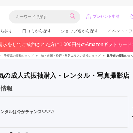
プレゼント申請
から探す
口コミから探す
ショップ名から探す
イベント・フ
求をしてご成約された方に1,000円分のAmazonギフトカー
関東
県(30)
東京都(383)
千葉県(183)
＞
千葉県の振袖ショップ
＞
柏・市川・松戸・常磐エリアの振袖ショップ
＞
銚子市の振袖ショ
(36)
埼玉県(246)
神奈川県(228)
茨城県(93)
群馬県(57)
栃木県(54)
で人気の成人式振袖購入・レンタル・写真撮影店
北陸
ア情報
石川県(57)
福井県(38)
富山県(37)
(80)
レンタルは今がチャンス♡♡♡
中国
広島県(87)
岡山県(69)
鳥取県(29)