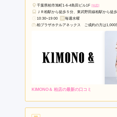
道
千葉県柏市旭町1-6-4島田ビル1F
[地図]
市
ＪＲ柏駅から徒歩５分、東武野田線柏駅から徒歩
流
10:30~19:00
毎週水曜
山
柏プラザホテルアネックス ご成約の方は1,000
市
印
西
市
旭
市
八
千
代
市
KIMONO＆ 柏店の最新の口コミ
野
レンタ
ル
田
4.3
店内
4
市
ご利用金額：
約248,000円
ご
市
原
一番初めに見たお店でピン
PR