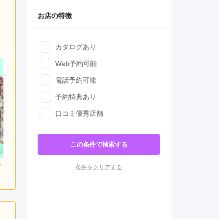
お店の特徴
カタログあり
Web予約可能
電話予約可能
予約特典あり
口コミ優秀店舗
この条件で検索する
800
228,800
272,800
条件をクリアする
円~(税
レンタ
円~(税
レンタ
円~(税
ル
ル
込)
込)
込)