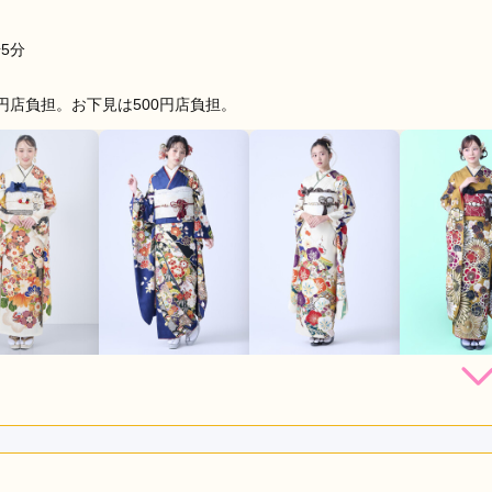
5分
円店負担。お下見は500円店負担。
162,800
228,800
228,800
250,
円~(税
レンタ
円~(税
レンタ
円~(税
レンタ
ル
ル
ル
込)
込)
込)
店員
5
振袖選び
4
利用目的：
レンタル /
成人式
ご利用日：2026年05月
とましたが一応何軒か回って最終的にこちらに決めさせていただ