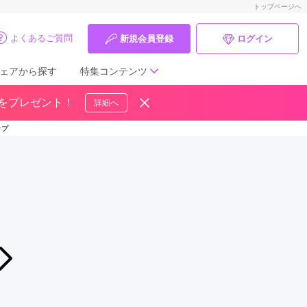
トップページへ
よくあるご質問
新規会員登録
ログイン
ェアから探す
特集コンテンツ
ドをプレゼント！
詳細へ
成人式の前撮り・後撮り特集
ップ
ママ振特集
個性的振袖コーディネート特集
成人式レポート
振袖ブランド特集
2026年08月08日〜2026年09月10日
振袖大決算市！
口コミ優秀店舗
二十歳振袖館Az 流山店（旧柏マルイ店）
振袖タイプ診断