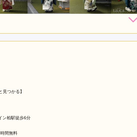
236,500
236,500
236,500
236,
円~(税
レンタ
円~(税
レンタ
円~(税
レンタ
ル
ル
ル
込)
込)
込)
73,000
473,000
473,000
473,00
店員
4
振袖選び
4
購入
購入
購入
円~(税込)
円~(税込)
円~(税込)
利用目的：
レンタル /
成人式
ご利用日：2026年07月
ただいてありがとうございました。
口コミ公開日：2026年07月24
る
と見つかる】
イン柏駅徒歩6分
２時間無料