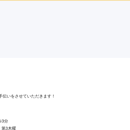
レンタル /
成人式
ご利用日：2026年01月
の種類も多くて良かったです。
口コミ公開日：2026年03月28
・評判をもっと見る
手伝いをさせていただきます！
歩3分
、第3木曜