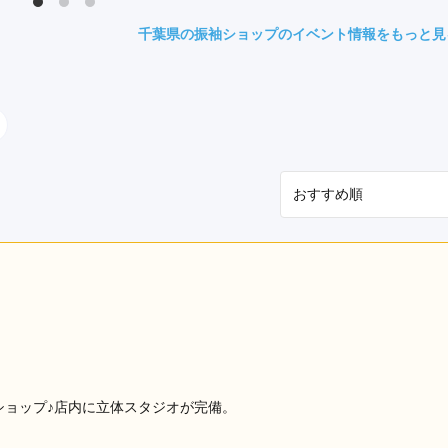
県(52)
島根県(26)
山口県(60)
千葉県の振袖ショップのイベント情報をもっと見
九州／沖縄
(51)
福岡県(160)
熊本県(67)
長崎県(44)
佐賀県(25)
大分県(36)
宮崎県(41)
鹿児島県(31)
沖縄県(40)
ショップ♪店内に立体スタジオが完備。