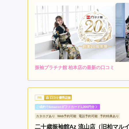
市
袖
ケ
浦
市
君
津
市
八
街
振袖プラチナ館 柏本店の最新の口コミ
レンタ
市
ル
4.0
4
店内
4
購入
銚
ご利用金額：
約199,000円
ご
子
駅
親切で、提案もしてくださ
PR
口コミ優秀店舗
観
音
ご成約でAmazonギフトカード1,000円分
駅
振袖プラチナ館 柏本店の口コミ・評判をもっと見る
カタログあり
Web予約可能
電話予約可能
予約特典あり
二十歳振袖館Az 流山店（旧柏マル