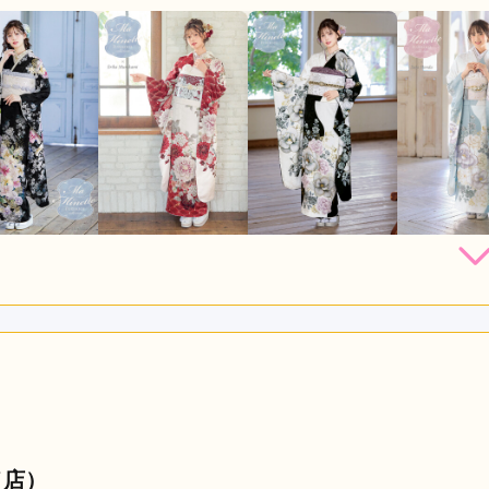
294,800
294,800
294,800
294,
円~(税
レンタ
円~(税
レンタ
円~(税
レンタ
ル
ル
ル
込)
込)
込)
37,800
437,800
437,800
437,80
店員
4
振袖選び
4
購入
購入
購入
円~(税込)
円~(税込)
円~(税込)
利用目的：
レンタル /
成人式
ご利用日：2026年06月
り、スムーズに考える事が出来ました。
口コミ公開日：2026年06月18
イ店）