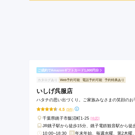
ご利用金額：
--
ご利用目的：
接客も優しかったし、振袖
二十歳振袖館Az 流山店（旧柏マルイ店）の口コミ
ご成約でAmazonギフトカード1,000円分
カタログあり
Web予約可能
電話予約可能
予約特典あり
いしげ呉服店
ハタチの思い出づくり。ご家族みなさまの笑顔のお
4.5
(5件)
千葉県銚子市飯沼町1-25
[地図]
JR銚子駅から徒歩15分、銚子電鉄観音駅から徒
10:00~18:30
年末年始、毎週水曜、第2木曜