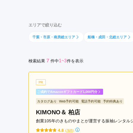
成
京都府(134)
滋賀県(55)
奈良
田
和歌山県(36)
市
エリアで絞り込む
木
四国
更
千葉・市原・南房総エリア
船橋・成田・北総エリア
香川県(44)
徳島県(23)
愛媛県
津
高知県(30)
市
茂
7
1~3
検索結果
件
中
件を表示
原
市
佐
PR
倉
市
ご成約でAmazonギフトカード1,000円分
浦
カタログあり
Web予約可能
電話予約可能
予約特典あり
安
KIMONO＆ 柏店
市
四
創業105年のきものやまとが運営する振袖レンタル
街
4.8
(76件)