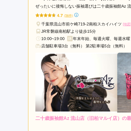
ぜったいに後悔しない振袖選びは二十歳振袖館Az 
4.7
(56件)
千葉県流山市前ケ崎719-2南柏スカイハイツ
[地図
JR常磐線南柏駅より徒歩15分
10:00~19:00
年末年始、毎週火曜、毎週水曜
店舗駐車場3台（無料） 第2駐車場5台（無料）
二十歳振袖館Az 流山店（旧柏マルイ店）の
レンタ
ル
5.0
店内
5