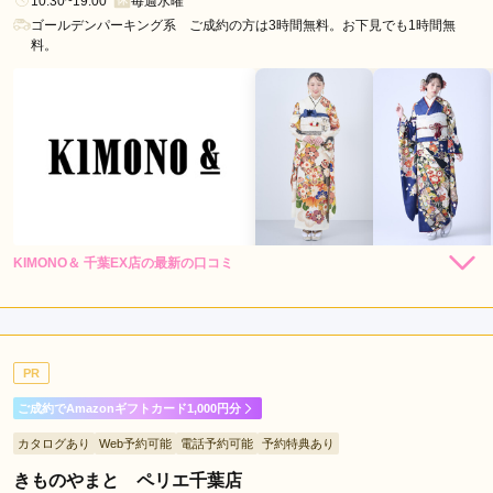
10:30~19:00
毎週水曜
野
ゴールデンパーキング系 ご成約の方は3時間無料。お下見でも1時間無
駅
料。
鎌
取
駅
検
見
川
浜
駅
KIMONO＆ 千葉EX店の最新の口コミ
162,800
228,800
レン
円~
レン
円~
タル
タル
5.0
(税込)
(税込)
店内
5
店員
5
振袖選び
5
ご利用金額：
約290,000円
ご利用目的：
レンタル /
成人式
PR
ご利用日：2026年03月
ご成約でAmazonギフトカード1,000円分
担当してくださったスタッフさん含め、周りの方の対応がとて
カタログあり
Web予約可能
電話予約可能
予約特典あり
もよく、安心して商品を選ぶ事ができました。

とても素敵な振袖、そして店舗に出会えてよかったです。
きものやまと ペリエ千葉店