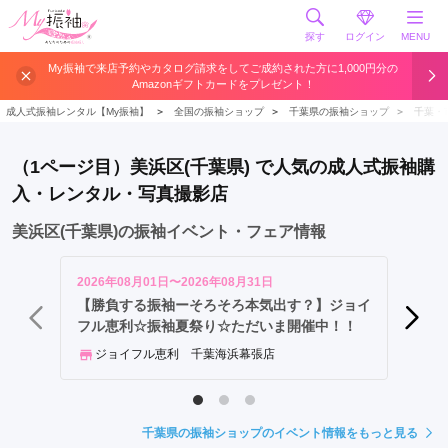
探す
ログイン
MENU
中
My振袖で来店予約やカタログ請求をしてご成約された方に1,000円分の
Amazonギフトカードをプレゼント！
央
区
成人式振袖レンタル【My振袖】
＞
全国の振袖ショップ
＞
千葉県の振袖ショップ
＞
千葉・
美
浜
（1ページ目）美浜区(千葉県) で人気の成人式振袖購
区
入・レンタル・写真撮影店
緑
区
美浜区(千葉県)の振袖イベント・フェア情報
若
葉
2026年08月01日〜2026年08月31日
2026年
区
【勝負する振袖ーそろそろ本気出す？】ジョイ
《5,
フル恵利☆振袖夏祭り☆ただいま開催中！！
舗開催
稲
毛
ジョイフル恵利 千葉海浜幕張店
きも
区
千
葉
千葉県の振袖ショップのイベント情報をもっと見る
駅