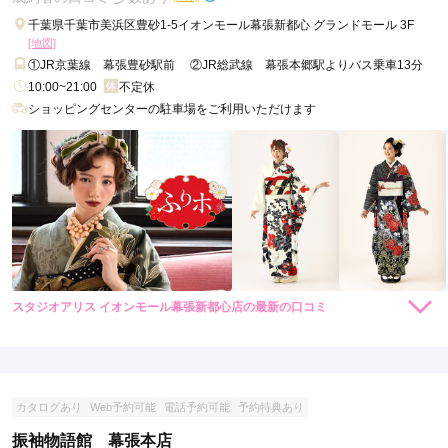
千葉県千葉市美浜区豊砂1-5イオンモール幕張新都心 グランドモール 3F
[地図]
①JR京葉線 幕張豊砂駅前 ②JR総武線 幕張本郷駅よりバス乗車13分
10:00~21:00
不定休
ショッピングセンターの駐車場をご利用いただけます
スタジオアリス イオンモール幕張新都心店の最新の口コミ
3.0
店内
3
店員
3
振袖選び
3
ご利用金額：
約140,000円
ご利用目的：
レンタル /
成人式
カタログあり
Web予約可能
電話予約可能
予約特典あり
ご利用日：2023年01月
振袖物語館 幕張本店