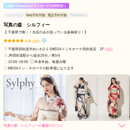
ご成約でAmazonギフトカード1,000円分
スタッフの方に、持ってきた振袖と帯を褒めていただけて嬉し
カタログあり
Web予約可能
電話予約可能
予約特典あり
かったです。小物もプラスしてもらったら急に現代風に変わり
娘も満足してくれました。金額の説明もわかりやすく、だいた
写真の森 シルフィー
いの目標金額にも合わせてもらえて助かりました。
【 千葉県で唯一！当店のみが扱っている振袖有り！】
4.9
(26件)
口コミ公開日：2026年07月26日
千葉県四街道市めいわ2-1-1MEGAドンキホーテ四街道店 2F
[地図]
きものやまと ペリエ千葉店の口コミ・評判をもっと見る
JR四街道駅から徒歩20分／車5分
10:00~18:00
年末年始、毎週火曜
MEGAドン・キホーテの駐車場になります
写真の森 シルフィーの最新の口コミ