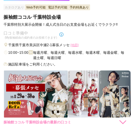
カタログあり
Web予約可能
電話予約可能
予約特典あり
振袖館ココル 千葉特設会場
千葉県特別大展示会開催！成人式当日のお支度会場もお近くでラクラク!!
口コミ準備中
(My振袖経由の成約者のみ投稿できます)
千葉県千葉市美浜区中瀬2-1幕張メッセ
[地図]
10:00~15:00
毎週月曜、毎週火曜、毎週水曜、毎週木曜、毎週金曜、毎
週土曜、毎週日曜
施設駐車場をご利用ください。
振袖館ココル 千葉特設会場の最新の口コミ
現在表示可能な口コミはございません。