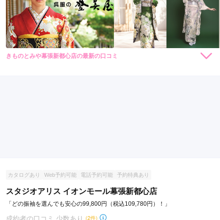
きものとみや幕張新都心店の最新の口コミ
437,800
473,000
購
円~
購
円~
入
入
5.0
(税込)
(税込)
店内
5
店員
5
振袖選び
5
ご利用金額：
約440,000円
ご利用目的：
購入 /
成人式
ご利用日：2026年03月
いろんなものの試し着に付き合ってくださって、自分に似合う
振袖ににあえてとても満足です。
口コミ公開日：2026年03月15日
カタログあり
Web予約可能
電話予約可能
予約特典あり
きものとみや幕張新都心店の口コミ・評判をもっと見る
スタジオアリス イオンモール幕張新都心店
「どの振袖を選んでも安心の99,800円（税込109,780円）！」
成約者の口コミ 少数あり
(2件)