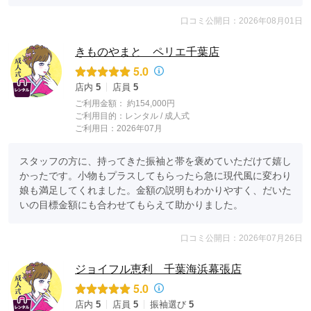
口コミ公開日：2026年08月01日
きものやまと ペリエ千葉店
5.0
店内
5
店員
5
ご利用金額：
約154,000円
ご利用目的：
レンタル /
成人式
ご利用日：2026年07月
スタッフの方に、持ってきた振袖と帯を褒めていただけて嬉し
かったです。小物もプラスしてもらったら急に現代風に変わり
娘も満足してくれました。金額の説明もわかりやすく、だいた
いの目標金額にも合わせてもらえて助かりました。
口コミ公開日：2026年07月26日
ジョイフル恵利 千葉海浜幕張店
5.0
店内
5
店員
5
振袖選び
5