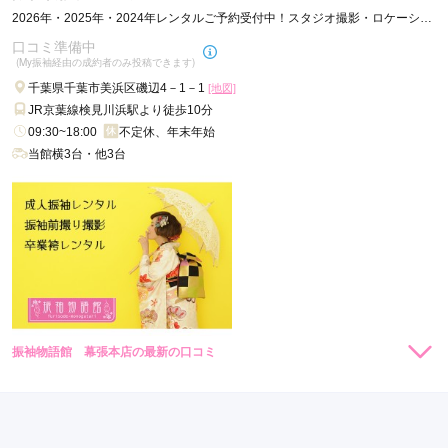
希望の振袖が試着できると聞いていて用意すると言われてい
2026年・2025年・2024年レンタルご予約受付中！スタジオ撮影・ロケーショ
た。当日来てなかったため違う振袖を着ることになったので残
ン撮影も随時受付中！
口コミ準備中
念でした。
(My振袖経由の成約者のみ投稿できます)
千葉県千葉市美浜区磯辺4－1－1
[地図]
口コミ公開日：2023年02月17日
JR京葉線検見川浜駅より徒歩10分
スタジオアリス イオンモール幕張新都心店の口コミ・評判をもっと見る
09:30~18:00
不定休、年末年始
当館横3台・他3台
振袖物語館 幕張本店の最新の口コミ
現在表示可能な口コミはございません。