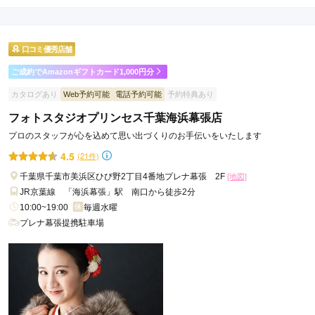
口コミ優秀店舗
ご成約でAmazonギフトカード1,000円分
カタログあり
Web予約可能
電話予約可能
予約特典あり
フォトスタジオプリンセス千葉海浜幕張店
プロのスタッフが心を込めて思い出づくりのお手伝いをいたします
4.5
(21件)
千葉県千葉市美浜区ひび野2丁目4番地プレナ幕張 2F
[地図]
JR京葉線 「海浜幕張」駅 南口から徒歩2分
10:00~19:00
毎週水曜
プレナ幕張提携駐車場