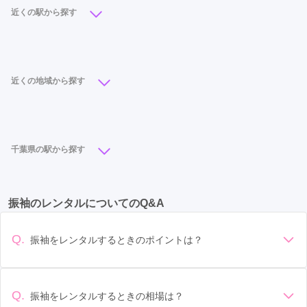
近くの駅から探す
千葉駅
(8)
千葉中央駅
(3)
海浜幕張駅
(3)
京成千葉駅
(2)
おゆみ野駅
(2)
鎌取駅
(2)
近くの地域から探す
検見川浜駅
(1)
中央区
(11)
美浜区
(7)
緑区
(4)
若葉区
(2)
稲毛区
(1)
千葉県の駅から探す
柏駅
(11)
千葉駅
(8)
松戸駅
(6)
成田駅
(5)
振袖のレンタルについてのQ&A
南船橋駅
(5)
船橋駅
(5)
四街道駅
(4)
南行徳駅
(4)
木更津駅
(4)
茂原駅
(4)
Q.
振袖をレンタルするときのポイントは？
船橋競馬場駅
(4)
市川駅
(3)
本八幡駅
(3)
デザイン: 好きな色や柄など自分の好みで選ぶ場合や、成人式
の会場の雰囲気に合わせてデザインを選ぶ場合などがありま
浦安駅
(3)
京成船橋駅
(3)
津田沼駅
(3)
す。 サイズ選び: 自分の体型に合ったサイズを選ぶことが大切
Q.
振袖をレンタルするときの相場は？
千葉中央駅
(3)
海浜幕張駅
(3)
八千代緑が丘駅
(3)
です。事前に試着をし、必要であればサイズ調整をお願いす