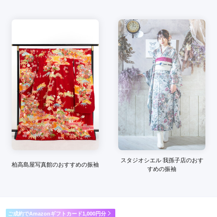
ご利用金額：
約180,000円
ご利用目的：
レンタル /
成人式
ご利用日：2026年05月
接客をしてくださった方も色々とアドバイスと優しく接して頂
きました。
口コミ公開日：2026年06月05日
スタジオシエル マリンピア稲毛海岸店の口コミ・評判をもっと見る
スタジオシエル 我孫子店のおす
柏高島屋写真館のおすすめの振袖
すめの振袖
ご成約でAmazonギフトカード1,000円分