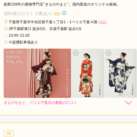
創業109年の着物専門店’’きものやまと’’。国内製造のオリジナル振袖。
口コミ公開日：2026年03月03日
成約者の口コミ 少数あり
(2件)
KIMONO＆ 千葉EX店の口コミ・評判をもっと見る
千葉県千葉市中央区新千葉１丁目1－1ペリエ千葉４階
[地図]
JR千葉駅東口 徒歩0分、京成千葉駅 徒歩1分
10:00~21:00
※提携駐車場あり
きものやまと ペリエ千葉店の最新の口コミ
264,000
231,000
レン
円~
レン
円~
タル
タル
5.0
(税込)
(税込)
459,030
426,030
購
円~
購
円~
入
入
店内
5
店員
5
(税込)
(税込)
ご利用金額：
約154,000円
ご利用目的：
レンタル /
成人式
PR
ご利用日：2026年07月