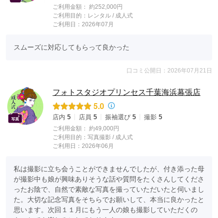
ご利用金額：
約252,000円
ご利用目的：
レンタル /
成人式
ご利用日：2026年07月
スムーズに対応してもらって良かった
口コミ公開日：2026年07月21日
フォトスタジオプリンセス千葉海浜幕張店
5.0
店内
5
店員
5
振袖選び
5
撮影
5
ご利用金額：
約49,000円
ご利用目的：
写真撮影 /
成人式
ご利用日：2026年06月
私は撮影に立ち会うことができませんでしたが、付き添った母
が撮影中も娘が興味ありそうな話や質問をたくさんしてくださ
ったお陰で、自然で素敵な写真を撮っていただいたと伺いまし
た。大切な記念写真をそちらでお願いして、本当に良かったと
思います。次回１１月にもう一人の娘も撮影していただくの