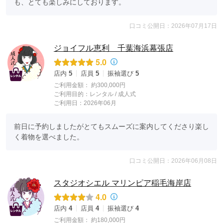
も、とても楽しみにしております。
口コミ公開日：2026年07月17日
ジョイフル恵利 千葉海浜幕張店
5.0
店内
5
店員
5
振袖選び
5
ご利用金額：
約300,000円
ご利用目的：
レンタル /
成人式
ご利用日：2026年06月
前日に予約しましたがとてもスムーズに案内してくださり楽し
く着物を選べました。
口コミ公開日：2026年06月08日
スタジオシエル マリンピア稲毛海岸店
4.0
店内
4
店員
4
振袖選び
4
ご利用金額：
約180,000円