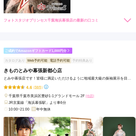
フォトスタジオプリンセス千葉海浜幕張店の最新の口コミ
5.0
店内
5
店員
5
振袖選び
5
撮影
5
ご利用金額：
約49,000円
ご利用目的：
写真撮影 /
成人式
ご成約でAmazonギフトカード1,000円分
ご利用日：2026年06月
カタログあり
Web予約可能
電話予約可能
予約特典あり
私は撮影に立ち会うことができませんでしたが、付き添った母
きものとみや幕張新都心店
が撮影中も娘が興味ありそうな話や質問をたくさんしてくださ
とみや幕張店です！皆様に満足いただけるように地域最大級の振袖展示を目指
ったお陰で、自然で素敵な写真を撮っていただいたと伺いまし
して努力しています！
た。大切な記念写真をそちらでお願いして、本当に良かったと
4.6
(58件)
思います。次回１１月にもう一人の娘も撮影していただくの
千葉県千葉市美浜区豊砂1-1グランドモール 2F
[地図]
も、とても楽しみにしております。
JR京葉線「海浜幕張駅」より車6分
10:00~21:00
年中無休
口コミ公開日：2026年07月17日
フォトスタジオプリンセス千葉海浜幕張店の口コミ・評判をもっと見る