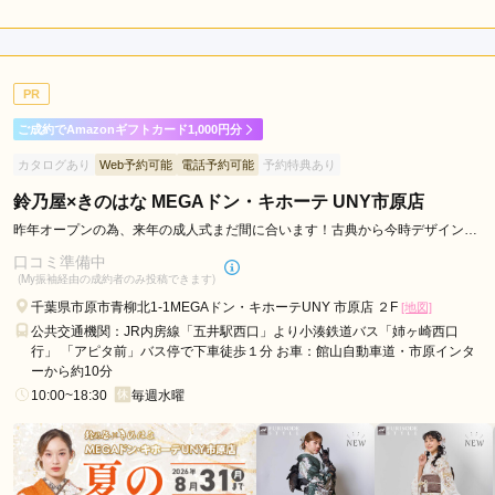
5.0
店内
5
店員
5
振袖選び
5
ご利用金額：
約300,000円
ご利用目的：
レンタル /
成人式
PR
ご利用日：2026年07月
ご成約でAmazonギフトカード1,000円分
スタッフさんが丁寧に対応してくださって振袖選びがとてもや
カタログあり
Web予約可能
電話予約可能
予約特典あり
りやすかったです
鈴乃屋×きのはな MEGAドン・キホーテ UNY市原店
口コミ公開日：2026年08月01日
昨年オープンの為、来年の成人式まだ間に合います！古典から今時デザインま
で常時100～200枚取り揃え
写真の森 シルフィーの口コミ・評判をもっと見る
口コミ準備中
(My振袖経由の成約者のみ投稿できます)
千葉県市原市青柳北1-1MEGAドン・キホーテUNY 市原店 ２F
[地図]
公共交通機関：JR内房線「五井駅西口」より小湊鉄道バス「姉ヶ崎西口
行」 「アピタ前」バス停で下車徒歩１分 お車：館山自動車道・市原インタ
ーから約10分
10:00~18:30
毎週水曜