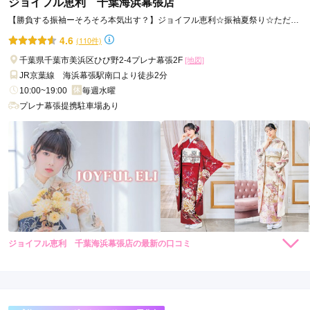
ジョイフル恵利 千葉海浜幕張店
【勝負する振袖ーそろそろ本気出す？】ジョイフル恵利☆振袖夏祭り☆ただい
ま開催中！！
4.6
(110件)
千葉県千葉市美浜区ひび野2-4プレナ幕張2F
[地図]
JR京葉線 海浜幕張駅南口より徒歩2分
10:00~19:00
毎週水曜
プレナ幕張提携駐車場あり
ジョイフル恵利 千葉海浜幕張店の最新の口コミ
264,000
308,000
レン
円~
レン
円~
タル
タル
5.0
(税込)
(税込)
382,800
473,000
購
円~
購
円~
入
入
店内
5
店員
5
振袖選び
5
(税込)
(税込)
ご利用金額：
約252,000円
ご利用目的：
レンタル /
成人式