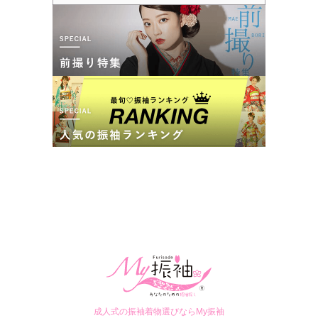
成人式の振袖着物選びならMy振袖