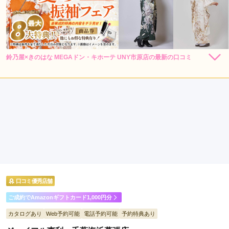
鈴乃屋×きのはな MEGAドン・キホーテ UNY市原店の最新の口コミ
264,000
264,000
レン
円~
レン
円~
タル
タル
(税込)
(税込)
現在表示可能な口コミはございません。
385,000
385,000
購
円~
購
円~
入
入
(税込)
(税込)
口コミ優秀店舗
ご成約でAmazonギフトカード1,000円分
カタログあり
Web予約可能
電話予約可能
予約特典あり