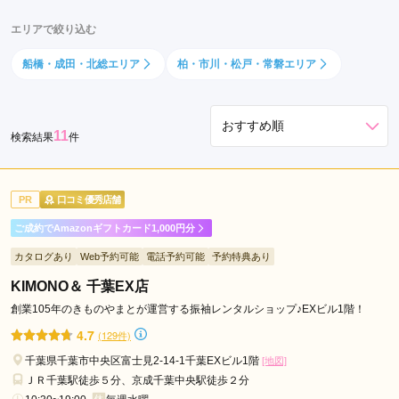
千
エリアで絞り込む
葉
中
船橋・成田・北総エリア
柏・市川・松戸・常磐エリア
央
駅
海
11
検索結果
件
浜
幕
張
PR
口コミ優秀店舗
駅
ご成約でAmazonギフトカード1,000円分
京
成
カタログあり
Web予約可能
電話予約可能
予約特典あり
千
KIMONO＆ 千葉EX店
葉
創業105年のきものやまとが運営する振袖レンタルショップ♪EXビル1階！
駅
4.7
(129件)
お
千葉県千葉市中央区富士見2-14-1千葉EXビル1階
ゆ
[地図]
ＪＲ千葉駅徒歩５分、京成千葉中央駅徒歩２分
み