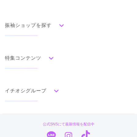
振袖ショップを探す
人気の振袖から探す
みんなの振袖ランキングトップ
特集コンテンツ
口コミから探す
色別ランキング
イベント・フェアから探す
口コミ一覧
赤
成人式の前撮り・後撮り特集
朱
ベージュ
ピンク
オレンジ
黄
緑
水色
青
紺
紫
茶
ゴールド
シルバー
イチオシグループ
ママ振特集
グレー
黒
白
その他
個性的振袖コーディネート特集
#振袖gram
タイプ別ランキング
成人式レポート
古典
エレガント
キュート
クール
グラマラス
TAKAZEN
振袖ブランド特集
公式SNSにて最新情報を配信中
レトロ
PLUM
口コミ優秀店舗