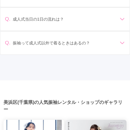
振袖のレンタル相場は店舗や地域、デザインによって異なり
ることもあります。 価格: 予算に合わせてプランを選ぶことが
五井駅
(3)
銚子駅
(2)
京成成田駅
(2)
ますが、一般的には10万円から30万円程度が相場とされてい
できます。また、プランやレンタル料金に含まれるもの（小
ます。 高級なものやブランド物になると、それ以上の価格に
物や帯、草履など）を確認しましょう。 期間: レンタル期間や
Q.
成人式当日の1日の流れは？
京成千葉駅
(2)
柏の葉キャンパス駅
(2)
我孫子駅
(2)
なることもあります。具体的な価格はMy振袖でプランをご確
返却のルールをしっかり確認しておく必要があります。 お店
準備: 着付け、ヘアメイクの予約はほとんどの場合が先着順の
認いただくか、店舗に問い合わせてみてください。
おゆみ野駅
選び: 評判や口コミを事前にチェックして、信頼できるお店を
(2)
鬼越駅
(2)
行徳駅
(2)
鎌取駅
(2)
場合で、早朝からスタートする場合も多いです。 成人式: 一般
選びましょう。
市川真間駅
(2)
京成八幡駅
(2)
下総中山駅
(2)
的に午前中に成人式が行わる場合が多いですが、午前午後で
Q.
振袖って成人式以外で着るときはあるの？
二部制の地域もあるため、自分の市町村を確認しましょう。
ユーカリが丘駅
(2)
新船橋駅
(2)
勝田台駅
(2)
はい、成人式以外でも振袖を着る機会はあります。例えば、
写真撮影: 成人式の後、家族や友人との記念撮影を行うことが
家族や友人の結婚式、卒業式、初詣などがあります。 成人式
多いです。 帰宅: 帰宅後、振袖から着替えます。振袖は当日返
村上駅
(2)
千葉ニュータウン中央駅
(2)
舞浜駅
(2)
以外での振袖の着用は、華やかな場に適しており、伝統的な
却せず、後日お店に返却しに行く場合が多いです。 同窓会: 成
日本の美しさを表現することができます。
人式当日に同窓会が行われる場合が多いです。 二次会: 同窓会
新浦安駅
(2)
旭駅
(2)
印西牧の原駅
(1)
後、友人たちとの二次会や三次会を楽しむ人もいます。
観音駅
(1)
野田市駅
(1)
豊四季駅
(1)
飯岡駅
(1)
東金駅
(1)
南柏駅
(1)
検見川浜駅
(1)
妙典駅
(1)
美浜区(千葉県)の人気振袖レンタル・ショップのギャラリ
小見川駅
(1)
ー