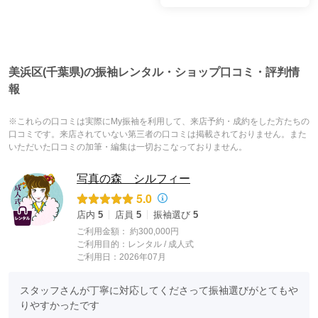
美浜区(千葉県)の振袖レンタル・ショップ口コミ・評判情
報
※これらの口コミは実際にMy振袖を利用して、来店予約・成約をした方たちの
口コミです。来店されていない第三者の口コミは掲載されておりません。また
いただいた口コミの加筆・編集は一切おこなっておりません。
写真の森 シルフィー
5.0
店内
5
店員
5
振袖選び
5
ご利用金額：
約300,000円
ご利用目的：
レンタル /
成人式
ご利用日：2026年07月
スタッフさんが丁寧に対応してくださって振袖選びがとてもや
りやすかったです