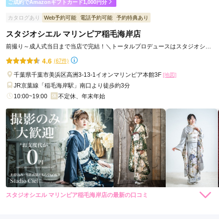
ご成約でAmazonギフトカード1,000円分
ご利用日：2026年07月
カタログあり
Web予約可能
電話予約可能
予約特典あり
スムーズに対応してもらって良かった
スタジオシエル マリンピア稲毛海岸店
前撮り～成人式当日まで当店で完結！＼トータルプロデュースはスタジオシエ
口コミ公開日：2026年07月21日
ルにお任せください♡／
4.6
(67件)
ジョイフル恵利 千葉海浜幕張店の口コミ・評判をもっと見る
千葉県千葉市美浜区高洲3-13-1イオンマリンピア本館3F
[地図]
JR京葉線「稲毛海岸駅」南口より徒歩約3分
10:00~19:00
不定休、年末年始
スタジオシエル マリンピア稲毛海岸店の最新の口コミ
219,780
274,780
レン
円~
レン
円~
タル
タル
4.0
(税込)
(税込)
店内
4
店員
4
振袖選び
4