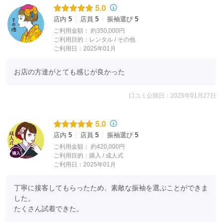
5.0
店内
5
店員
5
振袖選び
5
ご利用金額：
約350,000円
ご利用目的：
レンタル /
その他
ご利用日：2025年01月
お店の方達がとても感じが良かった
口コミ公開日：2025年01月27日
5.0
店内
5
店員
5
振袖選び
5
ご利用金額：
約420,000円
ご利用目的：
購入 /
成人式
ご利用日：2025年01月
丁寧に接客してもらったため、素敵な振袖を選ぶことができま
した。

たくさん試着できた。