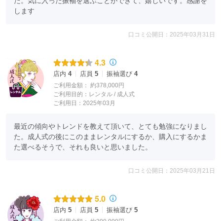
た。気に入った振袖を選ぶことができて、嬉しいです。感謝を
します
口コミ公開日：2025年03月31日
4.3
店内
4
店員
5
振袖選び
4
ご利用金額：
約378,000円
ご利用目的：
レンタル /
成人式
ご利用日：2025年03月
最近の傾向やトレンドを教えて頂いて、とても勉強になりまし
た。成人式の後にこのままレンタルにするか、購入にするかま
た選べるそうで、それも良いと思いました。
口コミ公開日：2025年03月21日
5.0
店内
5
店員
5
振袖選び
5