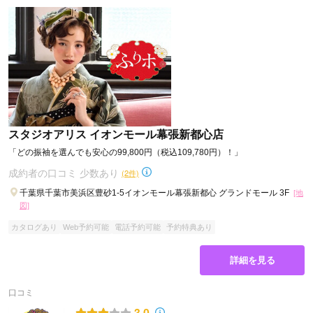
スタジオアリス イオンモール幕張新都心店
「どの振袖を選んでも安心の99,800円（税込109,780円）！」
成約者の口コミ 少数あり
(2件)
千葉県千葉市美浜区豊砂1-5イオンモール幕張新都心 グランドモール 3F
[地
図]
カタログあり
Web予約可能
電話予約可能
予約特典あり
詳細を見る
口コミ
3.0