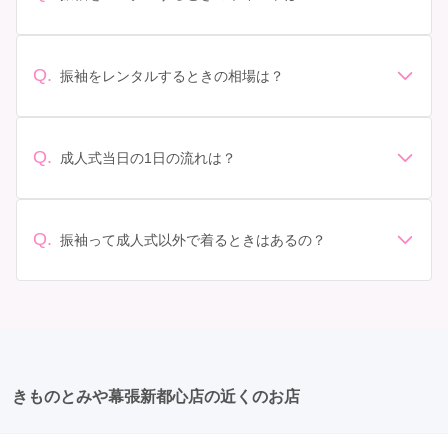
デザイン: 好きな色や柄など自分の好みで選ぶ場合や、成
人式の会場の雰囲気に合わせてデザインを選ぶ場合など
があります。 サイズ選び: 自分の体型に合ったサイズを
Q.
振袖をレンタルするときの相場は？
選ぶことが大切です。事前に試着をし、必要であればサ
振袖のレンタル相場は店舗や地域、デザインによって異
イズ調整をお願いすることもあります。 価格: 予算に合
なりますが、一般的には10万円から30万円程度が相場と
わせてプランを選ぶことができます。また、プランやレ
されています。 高級なものやブランド物になると、それ
ンタル料金に含まれるもの（小物や帯、草履など）を確
Q.
成人式当日の1日の流れは？
以上の価格になることもあります。具体的な価格はMy振
認しましょう。 期間: レンタル期間や返却のルールをし
準備: 着付け、ヘアメイクの予約はほとんどの場合が先着
袖でプランをご確認いただくか、店舗に問い合わせてみ
っかり確認しておく必要があります。 お店選び: 評判や
順の場合で、早朝からスタートする場合も多いです。 成
てください。
口コミを事前にチェックして、信頼できるお店を選びま
人式: 一般的に午前中に成人式が行わる場合が多いです
Q.
しょう。
振袖って成人式以外で着るときはあるの？
が、午前午後で二部制の地域もあるため、自分の市町村
はい、成人式以外でも振袖を着る機会はあります。例え
を確認しましょう。 写真撮影: 成人式の後、家族や友人
ば、家族や友人の結婚式、卒業式、初詣などがありま
との記念撮影を行うことが多いです。 帰宅: 帰宅後、振
す。 成人式以外での振袖の着用は、華やかな場に適して
袖から着替えます。振袖は当日返却せず、後日お店に返
おり、伝統的な日本の美しさを表現することができま
却しに行く場合が多いです。 同窓会: 成人式当日に同窓
す。
会が行われる場合が多いです。 二次会: 同窓会後、友人
たちとの二次会や三次会を楽しむ人もいます。
きものとみや幕張新都心店の近くのお店