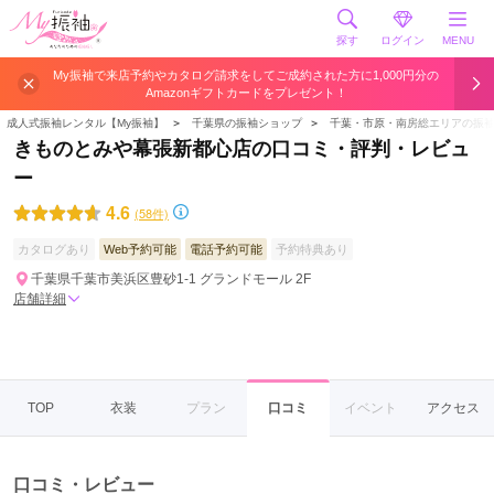
探す
ログイン
MENU
My振袖で来店予約やカタログ請求をしてご成約された方に1,000円分の
Amazonギフトカードをプレゼント！
成人式振袖レンタル【My振袖】
＞
千葉県の振袖ショップ
＞
千葉・市原・南房総エリアの振
きものとみや幕張新都心店の口コミ・評判・レビュ
ー
4.6
(58件)
カタログあり
Web予約可能
電話予約可能
予約特典あり
千葉県千葉市美浜区豊砂1-1 グランドモール 2F
店舗詳細
TOP
衣装
プラン
口コミ
イベント
アクセス
口コミ・レビュー