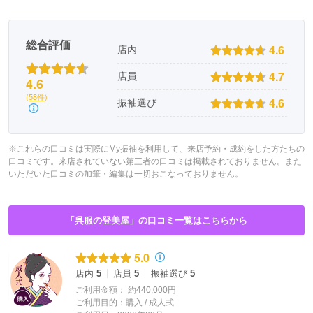
総合評価
4.6
店内
4.7
店員
4.6
(58件)
4.6
振袖選び
※これらの口コミは実際にMy振袖を利用して、来店予約・成約をした方たちの
口コミです。来店されていない第三者の口コミは掲載されておりません。また
いただいた口コミの加筆・編集は一切おこなっておりません。
「呉服の登美屋」の口コミ一覧はこちらから
5.0
店内
5
店員
5
振袖選び
5
ご利用金額：
約440,000円
ご利用目的：
購入 /
成人式