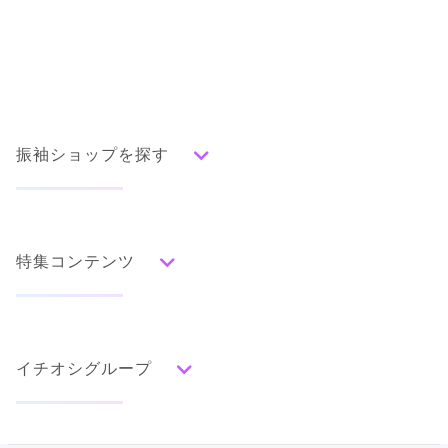
振袖ショップを探す
人気の振袖から探す
みんなの振袖ランキングトップ
特集コンテンツ
口コミから探す
色別ランキング
イベント・フェアから探す
口コミ一覧
赤
成人式の前撮り・後撮り特集
朱
ベージュ
ピンク
オレンジ
黄
緑
水色
青
紺
紫
茶
ゴールド
シルバー
イチオシグループ
ママ振特集
グレー
黒
白
その他
個性的振袖コーディネート特集
#振袖gram
タイプ別ランキング
成人式レポート