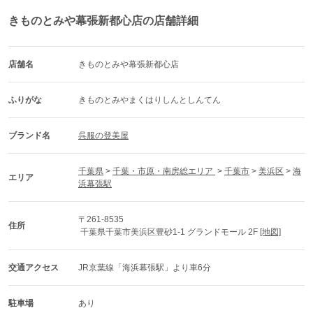
きものとみや幕張新都心店の店舗詳細
店舗名
きものとみや幕張新都心店
ふりがな
きものとみやまくはりしんとしんてん
ブランド名
呉服の登美屋
千葉県
 > 
千葉・市原・南房総エリア 
 > 
千葉市
 > 
美浜区
 > 
海
エリア
浜幕張駅
〒261-8535
住所
 千葉県千葉市美浜区豊砂1-1 グランドモール 2F 
[地図]
交通アクセス
JR京葉線「海浜幕張駅」より車6分
駐車場
あり