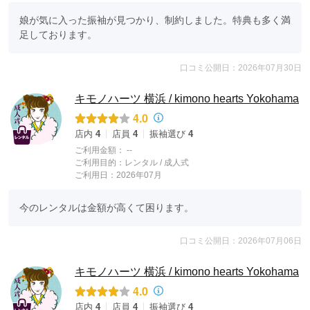
娘が気に入った振袖が見つかり、制約しました。特典も多く満
足しております。
口コミ公開日：2026年07月30日
キモノハーツ 横浜 / kimono hearts Yokohama
4.0
店内
4
店員
4
振袖選び
4
ご利用金額：
--
ご利用目的：
レンタル /
成人式
ご利用日：2026年07月
今のレンタルは金額が高くて困ります。
口コミ公開日：2026年07月06日
キモノハーツ 横浜 / kimono hearts Yokohama
4.0
店内
4
店員
4
振袖選び
4