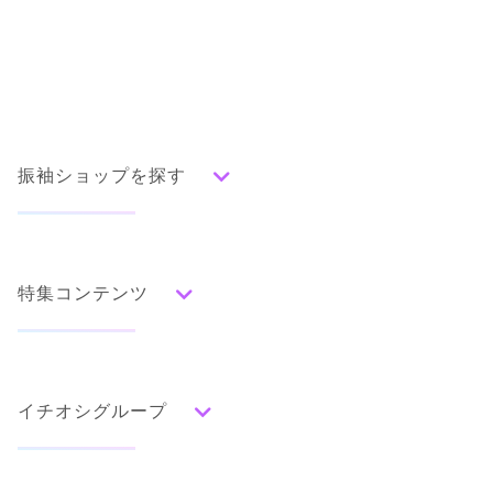
振袖ショップを探す
人気の振袖から探す
みんなの振袖ランキングトップ
特集コンテンツ
口コミから探す
色別ランキング
イベント・フェアから探す
口コミ一覧
赤
成人式の前撮り・後撮り特集
朱
ベージュ
ピンク
オレンジ
黄
緑
水色
青
紺
紫
茶
ゴールド
シルバー
イチオシグループ
ママ振特集
グレー
黒
白
その他
個性的振袖コーディネート特集
#振袖gram
タイプ別ランキング
成人式レポート