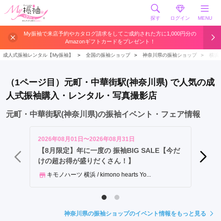
探す
ログイン
MENU
横
My振袖で来店予約やカタログ請求をしてご成約された方に1,000円分の
Amazonギフトカードをプレゼント！
浜
駅
成人式振袖レンタル【My振袖】
＞
全国の振袖ショップ
＞
神奈川県の振袖ショップ
＞
横浜
新
横
（1ページ目）元町・中華街駅(神奈川県) で人気の成
浜
人式振袖購入・レンタル・写真撮影店
駅
み
元町・中華街駅(神奈川県)の振袖イベント・フェア情報
な
と
2026年08月01日〜2026年08月31日
2026年
み
【8月限定】年に一度の 振袖BIG SALE【今だ
8月 
けの超お得が盛りだくさん！】
ら
ふり
い
キモノハーツ 横浜 / kimono hearts Yo...
駅
セ
ン
神奈川県の振袖ショップのイベント情報をもっと見る
タ