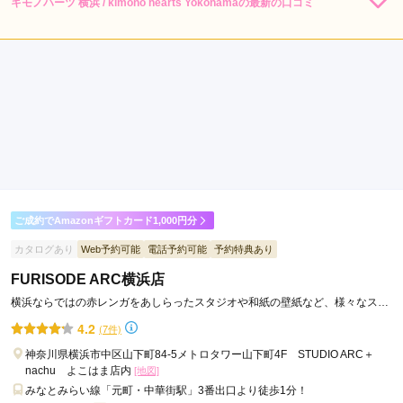
キモノハーツ 横浜 / kimono hearts Yokohamaの最新の口コミ
248,000
レン
円~
タル
4.0
(税込)
530,000
購
円~
入
店内
4
店員
3
振袖選び
5
(税込)
ご利用金額：
--
ご利用目的：
レンタル /
成人式
ご利用日：2026年07月
娘が気に入った振袖が見つかり、制約しました。特典も多く満
足しております。
口コミ公開日：2026年07月30日
ご成約でAmazonギフトカード1,000円分
キモノハーツ 横浜 / kimono hearts Yokohamaの口コミ・評判をもっと見
る
カタログあり
Web予約可能
電話予約可能
予約特典あり
FURISODE ARC横浜店
横浜ならではの赤レンガをあしらったスタジオや和紙の壁紙など、様々なスタ
イルで素敵な振袖写真を残そう☆
4.2
(7件)
神奈川県横浜市中区山下町84-5メトロタワー山下町4F STUDIO ARC＋
nachu よこはま店内
[地図]
みなとみらい線「元町・中華街駅」3番出口より徒歩1分！