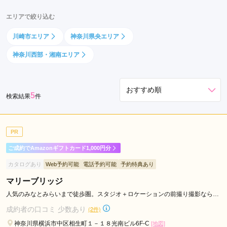
ー
エリアで絞り込む
北
駅
川崎市エリア
神奈川県央エリア
戸
神奈川西部・湘南エリア
塚
駅
関
5
内
検索結果
件
駅
綱
PR
島
駅
ご成約でAmazonギフトカード1,000円分
日
カタログあり
Web予約可能
電話予約可能
予約特典あり
本
マリーブリッジ
大
通
人気のみなとみらいまで徒歩圏。スタジオ＋ロケーションの前撮り撮影ならマ
リ―ブリッジ！
り
成約者の口コミ 少数あり
(2件)
駅
神奈川県横浜市中区相生町１－１８光南ビル6F-C
[地図]