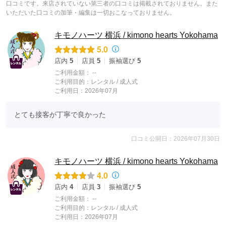
口コミです。来店されていない第三者の口コミは掲載されておりません。また
いただいた口コミの加筆・編集は一切おこなっておりません。
キモノハーツ 横浜 / kimono hearts Yokohama
5.0
店内
5
店員
5
振袖選び
5
ご利用金額：
--
ご利用目的：
レンタル /
成人式
ご利用日：2026年07月
とても接客が丁寧で良かった
口コミ公開日：2026年07月30日
キモノハーツ 横浜 / kimono hearts Yokohama
4.0
店内
4
店員
3
振袖選び
5
ご利用金額：
--
ご利用目的：
レンタル /
成人式
ご利用日：2026年07月