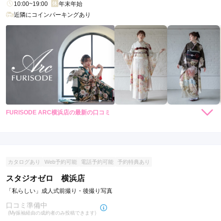
10:00~19:00
年末年始
近隣にコインパーキングあり
FURISODE ARC横浜店の最新の口コミ
5.0
店内
5
店員
5
撮影
5
ご利用金額：
約51,000円
ご利用目的：
写真撮影 /
成人式
カタログあり
Web予約可能
電話予約可能
予約特典あり
ご利用日：2024年03月
スタジオゼロ 横浜店
スタッフの方がとても親切で、かつ、着付けも撮影も上手。

「私らしい」成人式前撮り・後撮り写真
本人も家族も大満足です。

口コミ準備中
ただちょっと混雑していた。

(My振袖経由の成約者のみ投稿できます)
また機会があれば利用したいです。