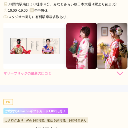
桜
JR関内駅南口より徒歩４分、みなとみらい線日本大通り駅より徒歩3分
木
10:00~19:00
年中無休
町
スタジオの周りに有料駐車場多数あり。
駅
元
町・
中
華
街
駅
二
マリーブリッジの最新の口コミ
俣
4.7
川
店内
4
店員
5
撮影
5
駅
ご利用金額：
--
た
ご利用目的：
写真撮影 /
成人式
PR
ご利用日：2024年02月
ま
プ
ご成約でAmazonギフトカード1,000円分
ロケーション撮影希望の娘の成人式後撮りをお願いしました。

ラ
カタログあり
Web予約可能
電話予約可能
予約特典あり
2月でしたがお天気にも恵まれ、優しいカメラマンさんとスタ
ー