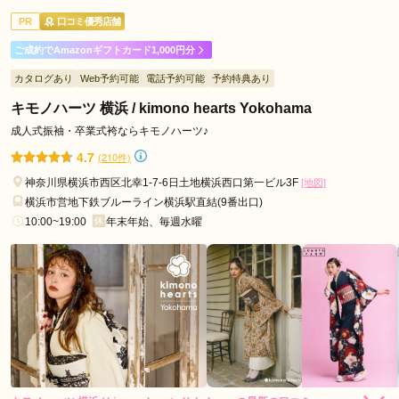
ご利用目的：
レンタル /
成人式
み
PR
口コミ優秀店舗
ご利用日：2025年05月
野
ご成約でAmazonギフトカード1,000円分
駅
こちらの要望にも丁寧に対応いただき、分かりやすい説明と、
カタログあり
Web予約可能
電話予約可能
予約特典あり
青
正直なご意見で信頼できました。素敵な振袖も決まり終始楽し
葉
い時間が過ごせました。ありがとうございました。
キモノハーツ 横浜 / kimono hearts Yokohama
台
成人式振袖・卒業式袴ならキモノハーツ♪
駅
口コミ公開日：2025年05月21日
4.7
(210件)
ふりそでもりの横浜関内店の口コミ・評判をもっと見る
神奈川県横浜市西区北幸1-7-6日土地横浜西口第一ビル3F
[地図]
横浜市営地下鉄ブルーライン横浜駅直結(9番出口)
10:00~19:00
年末年始、毎週水曜