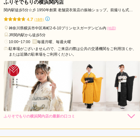
ッフさんが色々話しかけて下さったので、最初は緊張していた
ふりそでもりの横浜関内店
ザ
娘も楽しく撮影出来た様です。家族写真も撮って頂き、親子で
関内駅徒歩5分☆彡 1950年創業 老舗貸衣装店の振袖ショップ。前撮りも式典
駅
大満足です。ありがとうご

当日も同店舗内で完結！
4.7
(18件)
セ
ざいました。
ン
神奈川県横浜市中区寿町2-6-10プリンセスガーデンビル内
[地図]
タ
JR関内駅から徒歩5分
口コミ公開日：2024年02月09日
ー
10:00~17:00
毎週月曜、毎週火曜
マリーブリッジの口コミ・評判をもっと見る
駐車場がございませんので、ご来店の際は公共の交通機関をご利用頂くか、
南
または近隣の駐車場をご利用ください。
駅
石
川
町
駅
十
日
市
ふりそでもりの横浜関内店の最新の口コミ
場
297,000
297,000
レン
円~
レン
円~
タル
タル
5.0
(税込)
(税込)
駅
店内
5
店員
5
振袖選び
5
あ
ご利用金額：
--
ざ