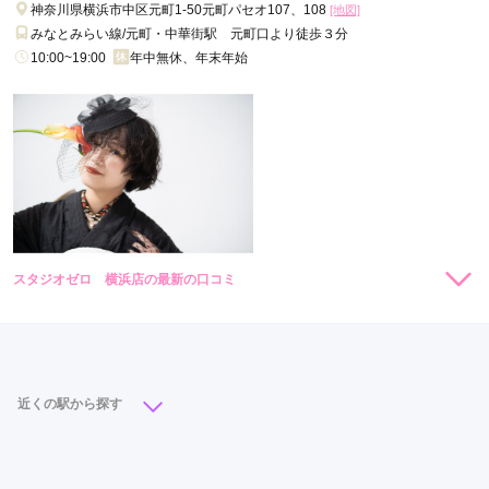
神奈川県横浜市中区元町1-50元町パセオ107、108
[地図]
みなとみらい線/元町・中華街駅 元町口より徒歩３分
口コミ公開日：2024年03月30日
10:00~19:00
年中無休、年末年始
FURISODE ARC横浜店の口コミ・評判をもっと見る
スタジオゼロ 横浜店の最新の口コミ
現在表示可能な口コミはございません。
近くの駅から探す
横浜駅
(10)
新横浜駅
(6)
みなとみらい駅
(5)