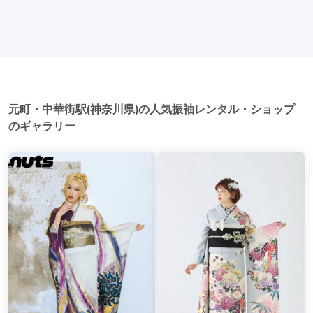
家族や友人の結婚式、卒業式、初詣などがあります。 成人式
多いです。 帰宅: 帰宅後、振袖から着替えます。振袖は当日返
秦野駅
(2)
藤沢本町駅
(2)
元町・中華街駅
(2)
以外での振袖の着用は、華やかな場に適しており、伝統的な
却せず、後日お店に返却しに行く場合が多いです。 同窓会: 成
日本の美しさを表現することができます。
人式当日に同窓会が行われる場合が多いです。 二次会: 同窓会
十日市場駅
(1)
あざみ野駅
(1)
石川町駅
(1)
後、友人たちとの二次会や三次会を楽しむ人もいます。
青葉台駅
(1)
横須賀中央駅
(1)
茅ケ崎駅
(1)
元町・中華街駅(神奈川県)の人気振袖レンタル・ショップ
のギャラリー