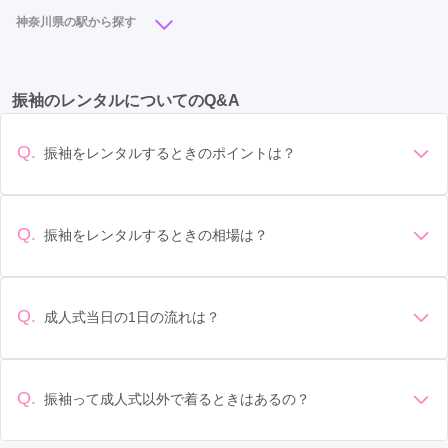
センター北駅
(5)
戸塚駅
(5)
関内駅
(5)
神奈川県の駅から探す
綱島駅
(3)
日本大通り駅
(3)
桜木町駅
(3)
川崎駅
(12)
横浜駅
(10)
平塚駅
(8)
元町・中華街駅
(2)
二俣川駅
(2)
たまプラーザ駅
(2)
振袖のレンタルについてのQ&A
武蔵小杉駅
(8)
京急川崎駅
(7)
相模大野駅
(7)
センター南駅
(2)
石川町駅
(1)
十日市場駅
(1)
本厚木駅
(7)
藤沢駅
(6)
大船駅
(6)
新横浜駅
(6)
あざみ野駅
(1)
青葉台駅
(1)
Q.
振袖をレンタルするときのポイントは？
みなとみらい駅
(5)
鈴木町駅
(5)
武蔵溝ノ口駅
(5)
デザイン: 好きな色や柄など自分の好みで選ぶ場合や、成人式
の会場の雰囲気に合わせてデザインを選ぶ場合などがありま
溝の口駅
(5)
センター北駅
(5)
海老名駅
(5)
す。 サイズ選び: 自分の体型に合ったサイズを選ぶことが大切
Q.
振袖をレンタルするときの相場は？
橋本駅
(5)
戸塚駅
(5)
関内駅
(5)
鴨宮駅
(5)
です。事前に試着をし、必要であればサイズ調整をお願いす
振袖のレンタル相場は店舗や地域、デザインによって異なり
ることもあります。 価格: 予算に合わせてプランを選ぶことが
小田栄駅
(4)
伊勢原駅
(4)
向ヶ丘遊園駅
(4)
ますが、一般的には10万円から30万円程度が相場とされてい
できます。また、プランやレンタル料金に含まれるもの（小
ます。 高級なものやブランド物になると、それ以上の価格に
物や帯、草履など）を確認しましょう。 期間: レンタル期間や
Q.
成人式当日の1日の流れは？
汐入駅
(4)
古淵駅
(3)
渋沢駅
(3)
なることもあります。具体的な価格はMy振袖でプランをご確
返却のルールをしっかり確認しておく必要があります。 お店
準備: 着付け、ヘアメイクの予約はほとんどの場合が先着順の
認いただくか、店舗に問い合わせてみてください。
日本大通り駅
選び: 評判や口コミを事前にチェックして、信頼できるお店を
(3)
桜木町駅
(3)
綱島駅
(3)
場合で、早朝からスタートする場合も多いです。 成人式: 一般
選びましょう。
鎌倉駅
(3)
相模原駅
(3)
大和駅
(2)
的に午前中に成人式が行わる場合が多いですが、午前午後で
Q.
振袖って成人式以外で着るときはあるの？
二部制の地域もあるため、自分の市町村を確認しましょう。
センター南駅
(2)
二俣川駅
(2)
たまプラーザ駅
(2)
はい、成人式以外でも振袖を着る機会はあります。例えば、
写真撮影: 成人式の後、家族や友人との記念撮影を行うことが