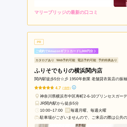
駅
マリーブリッジの最新の口コミ
あ
4.7
ざ
店内
4
み
ご利用金額：
--
ご利用目的：
野
ロケーション撮影希望の娘の
駅
PR
2月でしたがお天気にも恵
青
ご成約でAmazonギフトカード1,000円分
ったので、最初は緊張して
葉
で大満足です。ありがとうご
カタログあり
Web予約可能
電話予約可能
予約特典あり
台
ざいました。
駅
ふりそでもりの横浜関内店
関内駅徒歩5分☆彡 1950年創業 老舗貸衣装店の
マリーブリッジの口コミ・評判をもっと見る
4.7
(18件)
神奈川県横浜市中区寿町2-6-10プリンセスガー
JR関内駅から徒歩5分
10:00~17:00
毎週月曜、毎週火曜
駐車場がございませんので、ご来店の際は公共の