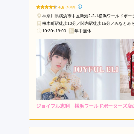
通
4.6
(168件)
り
神奈川県横浜市中区新港2-2-1横浜ワールドポータ
駅
桜木町駅徒歩10分／関内駅徒歩15分／みなとみ
桜
木
10:30~19:00
年中無休
町
駅
元
町・
中
華
街
駅
二
俣
ジョイフル恵利 横浜ワールドポーターズ店
レンタ
川
ル
5.0
3
店内
5
購入
駅
ご利用金額：
約260,000円
ご
た
ま