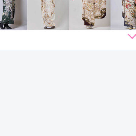
264,000
264,000
264,000
231,
円~(税
レンタ
円~(税
レンタ
円~(税
レンタ
ル
ル
ル
込)
込)
込)
85,000
385,000
385,000
330,00
店員
5
振袖選び
4
購入
購入
購入
円~(税込)
円~(税込)
円~(税込)
レンタル /
成人式
ご利用日：2025年11月
態度も親身になってくれてよかった
口コミ公開日：2025年12月12
る
センター北駅
(5)
戸塚駅
(5)
関内駅
(5)
綱島駅
(3)
)
二俣川駅
(2)
たまプラーザ駅
(2)
センター南駅
(2)
青葉台駅
(1)
小杉駅
(8)
京急川崎駅
(7)
相模大野駅
(7)
本厚木駅
(7)
みらい駅
(5)
鈴木町駅
(5)
武蔵溝ノ口駅
(5)
溝の口駅
(5)