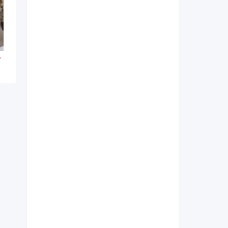
000
297,000
264,000
円~(税
レンタ
円~(税
レンタ
円~(税
ル
ル
込)
込)
込)
0
440,000
385,000
購入
購入
円~(税込)
円~(税込)
円~(税込)
日