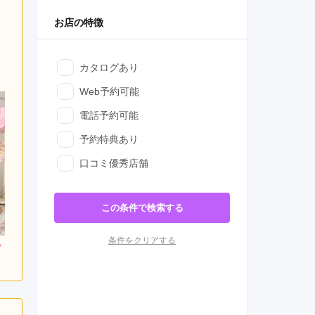
お店の特徴
カタログあり
Web予約可能
電話予約可能
予約特典あり
口コミ優秀店舗
この条件で検索する
条件をクリアする
000
308,000
286,000
円~(税
レンタ
円~(税
レンタ
円~(税
ル
ル
込)
込)
込)
0
473,000
437,800
購入
購入
円~(税込)
円~(税込)
円~(税込)