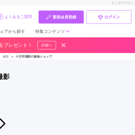
トップページへ
よくあるご質問
新規会員登録
ログイン
ェアから探す
特集コンテンツ
ドをプレゼント！
詳細へ
成人式の前撮り・後撮り特集
＞
緑区
＞
十日市場駅の振袖ショップ
ママ振特集
撮影
個性的振袖コーディネート特集
成人式レポート
振袖ブランド特集
2026年08月01日〜2026年08月30日
口コミ優秀店舗
8月 新作振袖 相談会開催 ！輝きはじける
ふりそでもりの横浜関内店
振袖タイプ診断