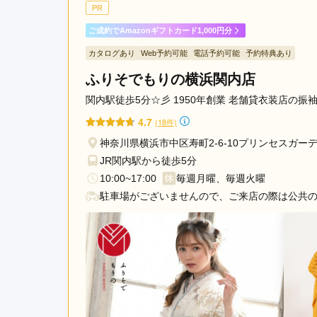
今も昔も最高のおもてなし
PR
プ
ラ
ご成約でAmazonギフトカード1,000円分
ー
ジョイフル恵利 横浜ワールドポーターズ店の口コ
カタログあり
Web予約可能
電話予約可能
予約特典あり
ザ
ふりそでもりの横浜関内店
駅
セ
関内駅徒歩5分☆彡 1950年創業 老舗貸衣装店の
ン
4.7
(18件)
タ
神奈川県横浜市中区寿町2-6-10プリンセスガー
ー
JR関内駅から徒歩5分
南
10:00~17:00
毎週月曜、毎週火曜
駅
駐車場がございませんので、ご来店の際は公共の
石
川
町
駅
十
日
市
場