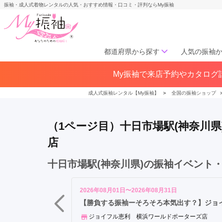
振袖・成人式着物レンタルの人気・おすすめ情報・口コミ・評判ならMy振袖
都道府県から探す
人気の振袖
横
My振袖で来店予約やカタログ請
北海道／東北
浜
北海道(141)
青森県(41)
岩手
駅
成人式振袖レンタル【My振袖】
＞
全国の振袖ショップ
宮城県(72)
秋田県(29)
山形県
新
福島県(60)
横
（1ページ目）十日市場駅(神奈川
浜
駅
店
中部
み
愛知県(285)
静岡県(148)
な
十日市場駅(神奈川県)の振袖イベント
岐阜県(85)
三重県(76)
長野県
と
山梨県(37)
新潟県(65)
み
2026年08月01日〜2026年08月31日
ら
【勝負する振袖ーそろそろ本気出す？】ジョ
関西
い
ジョイフル恵利 横浜ワールドポーターズ店
駅
大阪府(307)
兵庫県(195)