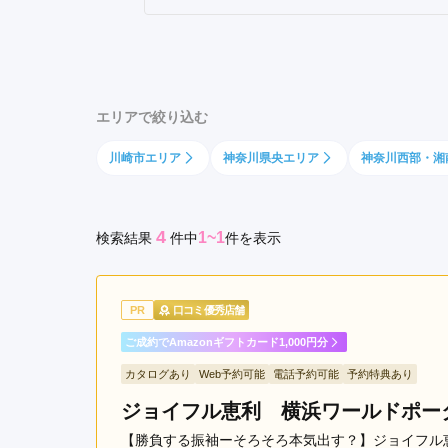
セ
京都府(134)
滋賀県(55)
奈良
ン
和歌山県(36)
タ
ー
四国
エリアで絞り込む
北
香川県(44)
徳島県(23)
愛媛県
駅
川崎市エリア
神奈川県央エリア
神奈川西部・湘
高知県(30)
戸
塚
駅
4
1~1
検索結果
件
中
件を表示
関
内
駅
綱
PR
口コミ優秀店舗
島
ご成約でAmazonギフトカード1,000円分
駅
カタログあり
Web予約可能
電話予約可能
予約特典あり
日
本
ジョイフル恵利 横浜ワールドポー
大
【勝負する振袖ーそろそろ本気出す？】ジョイフル