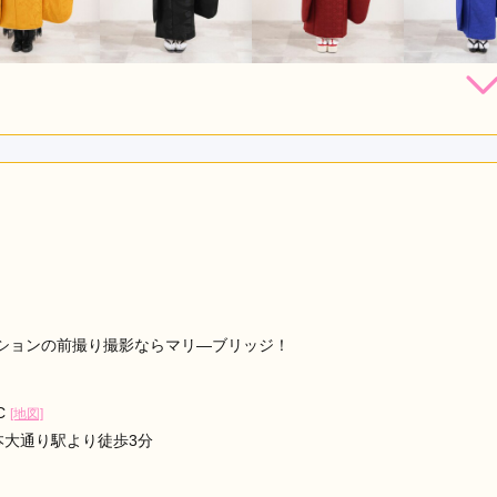
297,000
297,000
297,000
297,
円~(税
レンタ
円~(税
レンタ
円~(税
レンタ
ル
ル
ル
込)
込)
込)
店員
5
振袖選び
5
レンタル /
成人式
ご利用日：2025年05月
応いただき、分かりやすい説明と、正直なご意見で信頼できまし
始楽しい時間が過ごせました。ありがとうございました。
口コミ公開日：2025年05月21
見る
ションの前撮り撮影ならマリ―ブリッジ！
C
[地図]
本大通り駅より徒歩3分