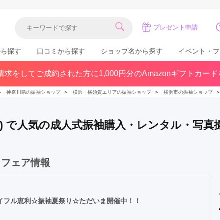
プレゼント申請
から探す
口コミから探す
ショップ名から探す
イベント・フ
求をしてご成約された方に1,000円分のAmazonギフトカー
関東
県(30)
東京都(383)
千葉県(183)
＞
神奈川県の振袖ショップ
＞
横浜・横須賀エリアの振袖ショップ
＞
横浜市の振袖ショップ
(36)
埼玉県(246)
神奈川県(228)
茨城県(93)
群馬県(57)
栃木県(54)
県) で人気の成人式振袖購入・レンタル・写真
北陸
石川県(57)
福井県(38)
富山県(37)
・フェア情報
(80)
イフル恵利☆振袖夏祭り☆ただいま開催中！！
中国
広島県(87)
岡山県(69)
鳥取県(29)