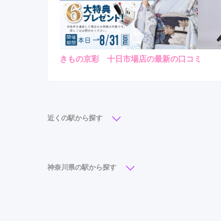
きもの京彩 十日市場店の最新の口コミ
レンタ
ル
4.7
3
店内
5
購入
ご利用金額：
--
ご利用目的：
説明もわかりやすく、接客
近くの駅から探す
きもの京彩 十日市場店の口コミ・評判をもっと見
横浜駅
(10)
新横浜駅
(6)
みなとみらい駅
(5)
日本大通り駅
(3)
桜木町駅
(3)
元町・中華街駅
(2
神奈川県の駅から探す
石川町駅
(1)
十日市場駅
(1)
あざみ野駅
(1)
川崎駅
(12)
横浜駅
(10)
平塚駅
(8)
武蔵
藤沢駅
(6)
大船駅
(6)
新横浜駅
(6)
みなと