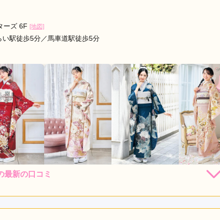
ーズ 6F
[地図]
らい駅徒歩5分／馬車道駅徒歩5分
の最新の口コミ
264,000
308,000
308,000
330,
円~(税
レンタ
円~(税
レンタ
円~(税
レンタ
ル
ル
ル
込)
込)
込)
82,800
473,000
528,00
店員
5
振袖選び
5
購入
購入
円~(税込)
円~(税込)
利用目的：
レンタル /
成人式
ご利用日：2026年06月