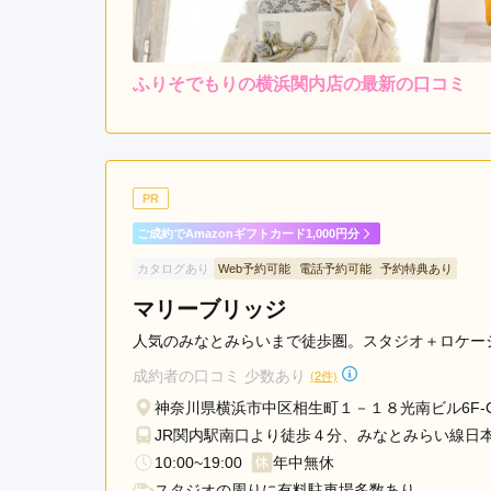
駅
あ
ざ
ふりそでもりの横浜関内店の最新の口コミ
レンタ
ル
み
5.0
店内
5
野
ご利用金額：
--
ご利用目的：
駅
青
こちらの要望にも丁寧に対
PR
葉
た。素敵な振袖も決まり終
台
ご成約でAmazonギフトカード1,000円分
駅
カタログあり
Web予約可能
電話予約可能
予約特典あり
ふりそでもりの横浜関内店の口コミ・評判をもっと
マリーブリッジ
人気のみなとみらいまで徒歩圏。スタジオ＋ロケー
成約者の口コミ 少数あり
(2件)
神奈川県横浜市中区相生町１－１８光南ビル6F-
JR関内駅南口より徒歩４分、みなとみらい線日
10:00~19:00
年中無休
スタジオの周りに有料駐車場多数あり。