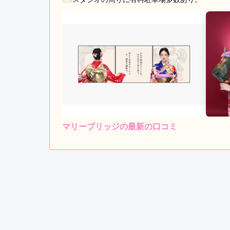
マリーブリッジの最新の口コミ
4.7
店内
4
ご利用金額：
--
ご利用目的：
ロケーション撮影希望の娘の
2月でしたがお天気にも恵
ったので、最初は緊張して
で大満足です。ありがとうご
ざいました。