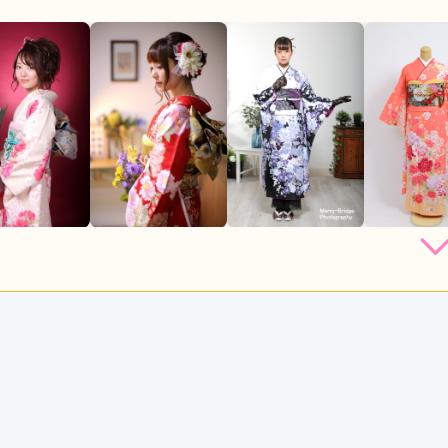
店員
5
撮影
5
写真撮影 /
成人式
ご利用日：2024年02月
成人式後撮りをお願いしました。

まれ、優しいカメラマンさんとスタッフさんが色々話しかけて下さ
いた娘も楽しく撮影出来た様です。家族写真も撮って頂き、親子

