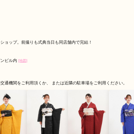
、品質の良さで大満足でした。ありがとうございました。
口コミ公開日：2026年06月09
ミ・評判をもっと見る
振袖ショップ。前撮りも式典当日も同店舗内で完結！
デンビル内
[地図]
交通機関をご利用頂くか、 または近隣の駐車場をご利用ください。