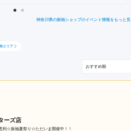
県(52)
島根県(26)
山口県(60)
神奈川県の振袖ショップのイベント情報をもっと見
九州／沖縄
(51)
福岡県(160)
熊本県(67)
長崎県(44)
南エリア
佐賀県(25)
大分県(36)
宮崎県(41)
鹿児島県(31)
沖縄県(40)
ターズ店
恵利☆振袖夏祭り☆ただいま開催中！！