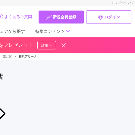
トップページへ
よくあるご質問
新規会員登録
ログイン
ェアから探す
特集コンテンツ
ドをプレゼント！
詳細へ
成人式の前撮り・後撮り特集
＞
港北区
＞
横浜アリーナ
ママ振特集
店
個性的振袖コーディネート特集
成人式レポート
振袖ブランド特集
2026年08月01日〜2026年08月30日
8月 新作振袖 相談会開催 ！輝きはじける
口コミ優秀店舗
ふりそでもりの横浜港北店
振袖タイプ診断