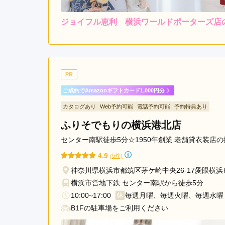
駅
ジョイフル恵利 横浜ワールドポーターズ店
あ
レンタ
ル
5.0
ざ
3
店内
5
購入
み
ご利用金額：
約260,000円
ご
野
今も昔も最高のおもてなし
駅
PR
青
ご成約でAmazonギフトカード1,000円分
葉
ジョイフル恵利 横浜ワールドポーターズ店の口コ
カタログあり
Web予約可能
電話予約可能
予約特典あり
台
駅
ふりそでもりの横浜港北店
センター南駅徒歩5分☆1950年創業 老舗貸衣装
4.9
(5件)
神奈川県横浜市都筑区茅ケ崎中央26-17愛眼横浜
横浜市営地下鉄 センター南駅から徒歩5分
10:00~17:00
毎週月曜、毎週火曜、毎週水曜
B1Fの駐車場をご利用ください