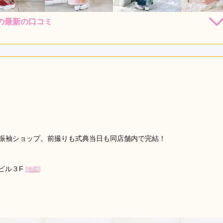
の最新の口コミ
264,000
308,000
308,000
330,
円~(税
レンタ
円~(税
レンタ
円~(税
レンタ
ル
ル
ル
込)
込)
込)
82,800
473,000
528,00
店員
5
振袖選び
5
購入
購入
円~(税込)
円~(税込)
利用目的：
レンタル /
成人式
ご利用日：2026年06月
、品質の良さで大満足でした。ありがとうございました。
口コミ公開日：2026年06月09
ミ・評判をもっと見る
店の振袖ショップ。前撮りも式典当日も同店舗内で完結！
ビル３F
[地図]