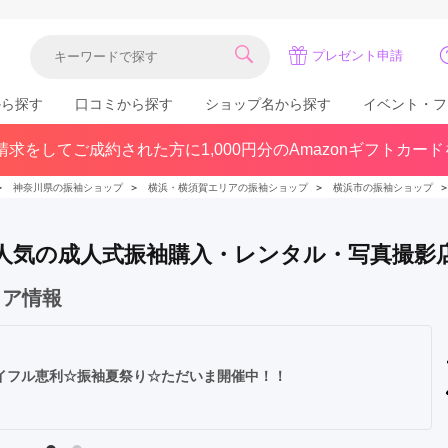
プレゼント申請
から探す
口コミから探す
ショップ名から探す
イベント・フ
求をしてご成約された方に1,000円分のAmazonギフトカー
関東
県(30)
東京都(383)
千葉県(183)
＞
神奈川県の振袖ショップ
＞
横浜・横須賀エリアの振袖ショップ
＞
横浜市の振袖ショップ
(36)
埼玉県(246)
神奈川県(228)
茨城県(93)
群馬県(57)
栃木県(54)
 で人気の成人式振袖購入・レンタル・写真撮影
北陸
ェア情報
石川県(57)
福井県(38)
富山県(37)
(80)
イフル恵利☆振袖夏祭り☆ただいま開催中！！
中国
広島県(87)
岡山県(69)
鳥取県(29)