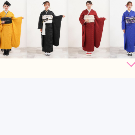
297,000
297,000
297,000
297,
円~(税
レンタ
円~(税
レンタ
円~(税
レンタ
ル
ル
ル
込)
込)
込)
店員
5
振袖選び
5
利用目的：
レンタル /
成人式
ご利用日：2026年01月
き感謝しています。何かのときにはまた利用したいと思います。
口コミ公開日：2026年01月28
見る