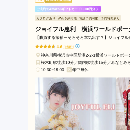
プ
ご成約でAmazonギフトカード1,000円分
ラ
ふりそでシミズ 新横浜店の口コミ・評判をもっと
ー
カタログあり
Web予約可能
電話予約可能
予約特典あり
ザ
ジョイフル恵利 横浜ワールドポー
駅
【勝負する振袖ーそろそろ本気出す？】ジョイフル
セ
4.6
ン
(168件)
タ
神奈川県横浜市中区新港2-2-1横浜ワールドポータ
ー
桜木町駅徒歩10分／関内駅徒歩15分／みなとみ
南
10:30~19:00
年中無休
駅
石
川
町
駅
十
日
市
場