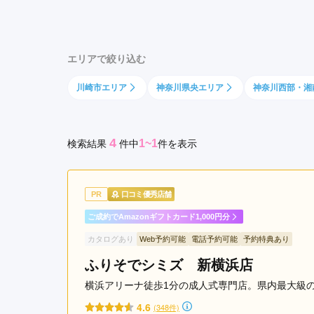
セ
京都府(134)
滋賀県(55)
奈良
ン
和歌山県(36)
タ
エリアで絞り込む
ー
四国
北
川崎市エリア
神奈川県央エリア
神奈川西部・湘
香川県(44)
徳島県(23)
愛媛県
駅
高知県(30)
戸
塚
4
1~1
検索結果
件
中
件を表示
駅
関
内
PR
口コミ優秀店舗
駅
綱
ご成約でAmazonギフトカード1,000円分
島
カタログあり
Web予約可能
電話予約可能
予約特典あり
駅
ふりそでシミズ 新横浜店
日
本
横浜アリーナ徒歩1分の成人式専門店。県内最大級
大
4.6
(348件)