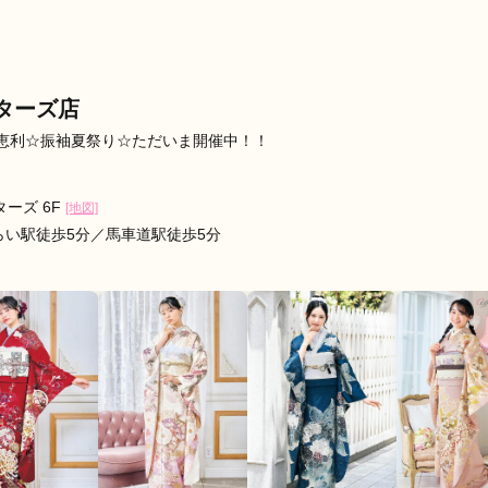
口コミ公開日：2026年07月27
見る
ターズ店
恵利☆振袖夏祭り☆ただいま開催中！！
ーズ 6F
[地図]
らい駅徒歩5分／馬車道駅徒歩5分