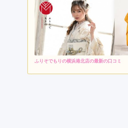
ふりそでもりの横浜港北店の最新の口コミ
レンタ
ル
4.7
店内
4
ご利用金額：
約303,000円
ご
いつも丁寧にご対応いただ
ふりそでもりの横浜港北店の口コミ・評判をもっと