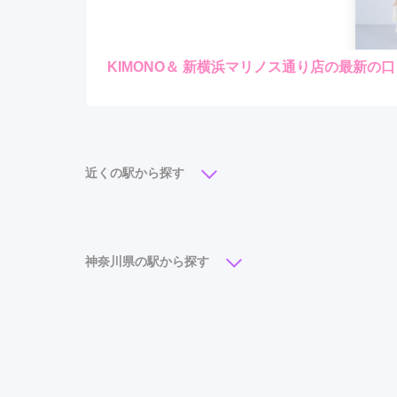
KIMONO＆ 新横浜マリノス通り店の最新の
レンタ
ル
4.7
店内
5
ご利用金額：
約320,000円
ご
最初から最後までわかりや
近くの駅から探す
KIMONO＆ 新横浜マリノス通り店の口コミ・評判
横浜駅
(10)
新横浜駅
(6)
みなとみらい駅
(5)
日本大通り駅
(3)
桜木町駅
(3)
元町・中華街駅
(2
神奈川県の駅から探す
石川町駅
(1)
十日市場駅
(1)
あざみ野駅
(1)
川崎駅
(12)
横浜駅
(10)
平塚駅
(8)
武蔵
藤沢駅
(6)
大船駅
(6)
新横浜駅
(6)
みなと
センター北駅
(5)
海老名駅
(5)
橋本駅
(5)
伊勢原駅
(4)
向ヶ丘遊園駅
(4)
汐入駅
(4)