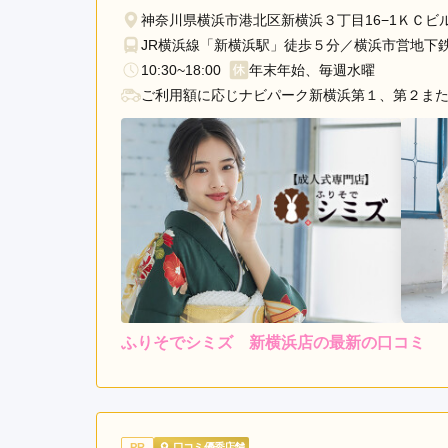
通
神奈川県横浜市港北区新横浜３丁目16−1ＫＣビ
り
JR横浜線「新横浜駅」徒歩５分／横浜市営地下鉄
駅
10:30~18:00
年末年始、毎週水曜
桜
ご利用額に応じナビパーク新横浜第１、第２ま
木
町
駅
元
町・
中
華
街
駅
二
ふりそでシミズ 新横浜店の最新の口コミ
俣
川
4.3
店内
5
駅
ご利用金額：
--
ご利用目的：
た
ま
スタッフさんの対応がとて
PR
口コミ優秀店舗