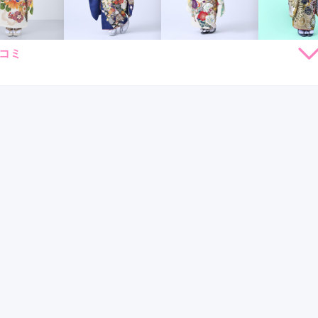
口コミ
162,800
228,800
228,800
250,
円~(税
レンタ
円~(税
レンタ
円~(税
レンタ
ル
ル
ル
込)
込)
込)
店員
5
振袖選び
4
利用目的：
レンタル /
成人式
ご利用日：2025年12月
すく色々説明していただいたので、好印象でした
口コミ公開日：2025年12月26
をもっと見る
センター北駅
(5)
戸塚駅
(5)
関内駅
(5)
綱島駅
(3)
)
二俣川駅
(2)
たまプラーザ駅
(2)
センター南駅
(2)
青葉台駅
(1)
小杉駅
(8)
京急川崎駅
(7)
相模大野駅
(7)
本厚木駅
(7)
みらい駅
(5)
鈴木町駅
(5)
武蔵溝ノ口駅
(5)
溝の口駅
(5)
戸塚駅
(5)
関内駅
(5)
鴨宮駅
(5)
小田栄駅
(4)
古淵駅
(3)
渋沢駅
(3)
日本大通り駅
(3)
桜木町駅
(3)