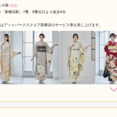
ル９階
[地図]
「新横浜駅」7番、8番出口より徒歩4分
たはアットパークスクエア新横浜のサービス券を差し上げます。
店員
4
振袖選び
4
購入 /
成人式
ご利用日：2026年06月
も丁寧でよかったです