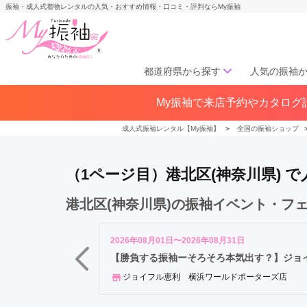
振袖・成人式着物レンタルの人気・おすすめ情報・口コミ・評判ならMy振袖
都道府県から探す
人気の振袖
横
My振袖で来店予約やカタログ請
北海道／東北
浜
北海道(141)
青森県(41)
岩手
駅
成人式振袖レンタル【My振袖】
＞
全国の振袖ショップ
宮城県(72)
秋田県(29)
山形県
新
福島県(60)
横
（1ページ目）港北区(神奈川県)
浜
駅
中部
港北区(神奈川県)の振袖イベント・フ
み
愛知県(285)
静岡県(148)
な
岐阜県(85)
三重県(76)
長野県
と
2026年08月01日〜2026年08月31日
山梨県(37)
新潟県(65)
み
【勝負する振袖ーそろそろ本気出す？】ジョ
ら
ジョイフル恵利 横浜ワールドポーターズ店
関西
い
駅
大阪府(307)
兵庫県(195)