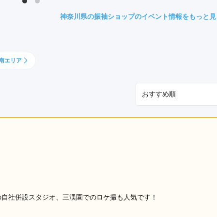
県(52)
島根県(26)
山口県(60)
神奈川県の振袖ショップのイベント情報をもっと見
九州／沖縄
南エリア
(51)
福岡県(160)
熊本県(67)
長崎県(44)
佐賀県(25)
大分県(36)
宮崎県(41)
鹿児島県(31)
沖縄県(40)
の自社併設スタジオ、三渓園でのロケ撮も人気です！