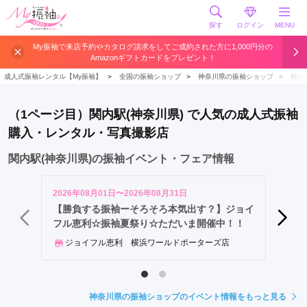
探す
ログイン
MENU
横
My振袖で来店予約やカタログ請求をしてご成約された方に1,000円分の
Amazonギフトカードをプレゼント！
浜
駅
成人式振袖レンタル【My振袖】
＞
全国の振袖ショップ
＞
神奈川県の振袖ショップ
＞
横浜
新
横
（1ページ目）関内駅(神奈川県) で人気の成人式振袖
浜
購入・レンタル・写真撮影店
駅
み
関内駅(神奈川県)の振袖イベント・フェア情報
な
と
2026年08月01日〜2026年08月31日
2026年
み
【勝負する振袖ーそろそろ本気出す？】ジョイ
8月 
フル恵利☆振袖夏祭り☆ただいま開催中！！
ら
ふり
い
ジョイフル恵利 横浜ワールドポーターズ店
駅
セ
ン
神奈川県の振袖ショップのイベント情報をもっと見る
タ