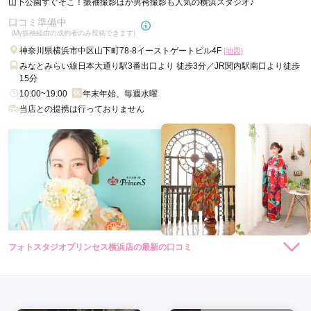
山下公園すぐそこ！振袖撮影ほか男袴撮影も人気の横浜スタジオ♪
口コミ準備中
口コミ公開日：2026年06月09日
(My振袖経由の成約者のみ投稿できます)
ジョイフル恵利 横浜ワールドポーターズ店の口コミ・評判をもっと見る
神奈川県横浜市中区山下町78-8イーストゲートビル4F
[地図]
みなとみらい線日本大通り駅3番出口より 徒歩3分／JR関内駅南口より徒歩
15分
10:00~19:00
年末年始、毎週水曜
当店との提携は行っておりません
フォトスタジオプリンセス横浜店の最新の口コミ
現在表示可能な口コミはございません。