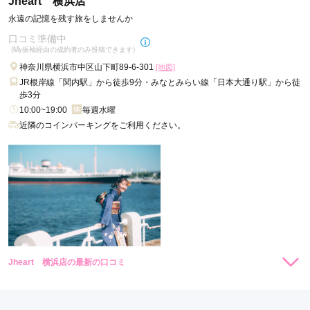
Jheart 横浜店
永遠の記憶を残す旅をしませんか
口コミ準備中
(My振袖経由の成約者のみ投稿できます)
神奈川県横浜市中区山下町89-6-301
[地図]
JR根岸線「関内駅」から徒歩9分・みなとみらい線「日本大通り駅」から徒
歩3分
10:00~19:00
毎週水曜
近隣のコインパーキングをご利用ください。
Jheart 横浜店の最新の口コミ
現在表示可能な口コミはございません。