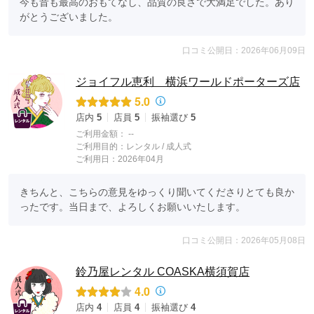
今も昔も最高のおもてなし、品質の良さで大満足でした。あり
がとうございました。
口コミ公開日：2026年06月09日
ジョイフル恵利 横浜ワールドポーターズ店
5.0
店内
5
店員
5
振袖選び
5
ご利用金額：
--
ご利用目的：
レンタル /
成人式
ご利用日：2026年04月
きちんと、こちらの意見をゆっくり聞いてくださりとても良か
ったです。当日まで、よろしくお願いいたします。
口コミ公開日：2026年05月08日
鈴乃屋レンタル COASKA横須賀店
4.0
店内
4
店員
4
振袖選び
4