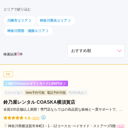
ー
エリアで絞り込む
北
駅
川崎市エリア
神奈川県央エリア
戸
神奈川西部・湘南エリア
塚
駅
関
6
内
検索結果
件
駅
綱
PR
島
駅
ご成約でAmazonギフトカード1,000円分
日
カタログあり
Web予約可能
電話予約可能
予約特典あり
本
鈴乃屋レンタル COASKA横須賀店
大
通
全国100店舗以上展開！専門店ならではの高品質な振袖と一貫サポートで、成
人記念をトータルプロデュース
り
4.8
(20件)
駅
神奈川県横須賀市本町2－1－12コースカ･ベイサイド・ストアーズ5階
[地図]