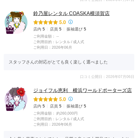
鈴乃屋レンタル COASKA横須賀店
5.0
店内
5
店員
5
振袖選び
5
ご利用金額：
--
ご利用目的：
レンタル /
成人式
ご利用日：2026年06月
スタッフさんの対応がとても良く楽しく選べました
口コミ公開日：2026年07月06日
ジョイフル恵利 横浜ワールドポーターズ店
5.0
店内
5
店員
5
振袖選び
5
ご利用金額：
約260,000円
ご利用目的：
レンタル /
成人式
ご利用日：2026年06月