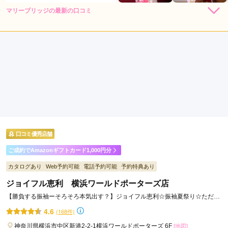
マリーブリッジの最新の口コミ
4.7
店内
4
店員
5
撮影
5
ご利用金額：
--
ご利用目的：
写真撮影 /
成人式
ご利用日：2024年02月
ロケーション撮影希望の娘の成人式後撮りをお願いしました。

2月でしたがお天気にも恵まれ、優しいカメラマンさんとスタ
ッフさんが色々話しかけて下さったので、最初は緊張していた
娘も楽しく撮影出来た様です。家族写真も撮って頂き、親子で
大満足です。ありがとうご

口コミ優秀店舗
ざいました。
ご成約でAmazonギフトカード1,000円分
口コミ公開日：2024年02月09日
カタログあり
Web予約可能
電話予約可能
予約特典あり
マリーブリッジの口コミ・評判をもっと見る
ジョイフル恵利 横浜ワールドポーターズ店
【勝負する振袖ーそろそろ本気出す？】ジョイフル恵利☆振袖夏祭り☆ただい
ま開催中！！
4.6
(168件)
神奈川県横浜市中区新港2-2-1横浜ワールドポーターズ 6F
[地図]