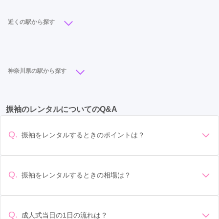
近くの駅から探す
横浜駅
(10)
新横浜駅
(6)
みなとみらい駅
(5)
センター北駅
(5)
戸塚駅
(5)
関内駅
(5)
神奈川県の駅から探す
綱島駅
(3)
日本大通り駅
(3)
桜木町駅
(3)
川崎駅
(12)
横浜駅
(10)
平塚駅
(8)
元町・中華街駅
(2)
二俣川駅
(2)
たまプラーザ駅
(2)
振袖のレンタルについてのQ&A
武蔵小杉駅
(8)
京急川崎駅
(7)
相模大野駅
(7)
センター南駅
(2)
石川町駅
(1)
十日市場駅
(1)
本厚木駅
(7)
藤沢駅
(6)
大船駅
(6)
新横浜駅
(6)
あざみ野駅
(1)
青葉台駅
(1)
Q.
振袖をレンタルするときのポイントは？
みなとみらい駅
(5)
鈴木町駅
(5)
武蔵溝ノ口駅
(5)
デザイン: 好きな色や柄など自分の好みで選ぶ場合や、成人式
の会場の雰囲気に合わせてデザインを選ぶ場合などがありま
溝の口駅
(5)
センター北駅
(5)
海老名駅
(5)
す。 サイズ選び: 自分の体型に合ったサイズを選ぶことが大切
Q.
振袖をレンタルするときの相場は？
橋本駅
(5)
戸塚駅
(5)
関内駅
(5)
鴨宮駅
(5)
です。事前に試着をし、必要であればサイズ調整をお願いす
振袖のレンタル相場は店舗や地域、デザインによって異なり
ることもあります。 価格: 予算に合わせてプランを選ぶことが
小田栄駅
(4)
伊勢原駅
(4)
向ヶ丘遊園駅
(4)
ますが、一般的には10万円から30万円程度が相場とされてい
できます。また、プランやレンタル料金に含まれるもの（小
ます。 高級なものやブランド物になると、それ以上の価格に
物や帯、草履など）を確認しましょう。 期間: レンタル期間や
Q.
成人式当日の1日の流れは？
汐入駅
(4)
古淵駅
(3)
渋沢駅
(3)