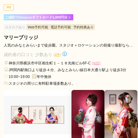
ご利用目的：
レンタル /
成人式
み
PR
ご利用日：2025年05月
野
ご成約でAmazonギフトカード1,000円分
駅
こちらの要望にも丁寧に対応いただき、分かりやすい説明と、
カタログあり
Web予約可能
電話予約可能
予約特典あり
青
正直なご意見で信頼できました。素敵な振袖も決まり終始楽し
葉
い時間が過ごせました。ありがとうございました。
マリーブリッジ
台
人気のみなとみらいまで徒歩圏。スタジオ＋ロケーションの前撮り撮影ならマ
リ―ブリッジ！
駅
口コミ公開日：2025年05月21日
成約者の口コミ 少数あり
(2件)
ふりそでもりの横浜関内店の口コミ・評判をもっと見る
神奈川県横浜市中区相生町１－１８光南ビル6F-C
[地図]
JR関内駅南口より徒歩４分、みなとみらい線日本大通り駅より徒歩3分
10:00~19:00
年中無休
スタジオの周りに有料駐車場多数あり。