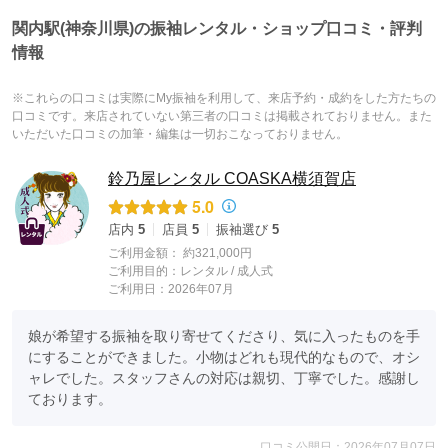
関内駅(神奈川県)の振袖レンタル・ショップ口コミ・評判
情報
※これらの口コミは実際にMy振袖を利用して、来店予約・成約をした方たちの
口コミです。来店されていない第三者の口コミは掲載されておりません。また
いただいた口コミの加筆・編集は一切おこなっておりません。
鈴乃屋レンタル COASKA横須賀店
5.0
店内
5
店員
5
振袖選び
5
ご利用金額：
約321,000円
ご利用目的：
レンタル /
成人式
ご利用日：2026年07月
娘が希望する振袖を取り寄せてくださり、気に入ったものを手
にすることができました。小物はどれも現代的なもので、オシ
ャレでした。スタッフさんの対応は親切、丁寧でした。感謝し
ております。
口コミ公開日：2026年07月07日