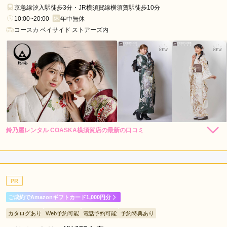
桜
京急線汐入駅徒歩3分・JR横須賀線横須賀駅徒歩10分
木
10:00~20:00
年中無休
町
コースカ ベイサイド ストアーズ内
駅
元
町・
中
華
街
駅
二
鈴乃屋レンタル COASKA横須賀店の最新の口コミ
264,000
264,000
レン
円~
レン
円~
俣
タル
タル
5.0
(税込)
(税込)
385,000
385,000
購
円~
購
円~
川
入
入
店内
5
店員
5
振袖選び
5
(税込)
(税込)
駅
ご利用金額：
約321,000円
た
ご利用目的：
レンタル /
成人式
PR
ご利用日：2026年07月
ま
プ
ご成約でAmazonギフトカード1,000円分
娘が希望する振袖を取り寄せてくださり、気に入ったものを手
ラ
カタログあり
Web予約可能
電話予約可能
予約特典あり
にすることができました。小物はどれも現代的なもので、オシ
ー