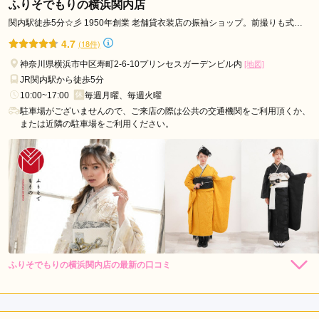
ャレでした。スタッフさんの対応は親切、丁寧でした。感謝し
ふりそでもりの横浜関内店
ザ
ております。
関内駅徒歩5分☆彡 1950年創業 老舗貸衣装店の振袖ショップ。前撮りも式典
駅
当日も同店舗内で完結！
4.7
(18件)
セ
口コミ公開日：2026年07月07日
ン
神奈川県横浜市中区寿町2-6-10プリンセスガーデンビル内
[地図]
鈴乃屋レンタル COASKA横須賀店の口コミ・評判をもっと見る
タ
JR関内駅から徒歩5分
ー
10:00~17:00
毎週月曜、毎週火曜
駐車場がございませんので、ご来店の際は公共の交通機関をご利用頂くか、
南
または近隣の駐車場をご利用ください。
駅
石
川
町
駅
十
日
市
ふりそでもりの横浜関内店の最新の口コミ
場
297,000
297,000
レン
円~
レン
円~
タル
タル
5.0
(税込)
(税込)
駅
店内
5
店員
5
振袖選び
5
あ
ご利用金額：
--
ざ