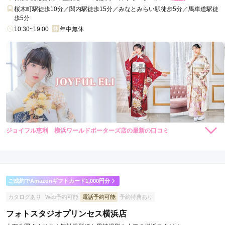
桜木町駅徒歩10分／関内駅徒歩15分／みなとみらい駅徒歩5分／馬車道駅徒
歩5分
10:30~19:00
年中無休
ジョイフル恵利 横浜ワールドポーターズ店の最新の口コミ
264,000
308,000
レン
円~
レン
円~
タル
タル
5.0
(税込)
(税込)
382,800
473,000
購
円~
購
円~
入
入
店内
5
店員
5
振袖選び
5
(税込)
(税込)
ご利用金額：
約260,000円
ご利用目的：
レンタル /
成人式
ご成約でAmazonギフトカード1,000円分
ご利用日：2026年06月
カタログあり
Web予約可能
電話予約可能
予約特典あり
今も昔も最高のおもてなし、品質の良さで大満足でした。あり
フォトスタジオプリンセス横浜店
がとうございました。