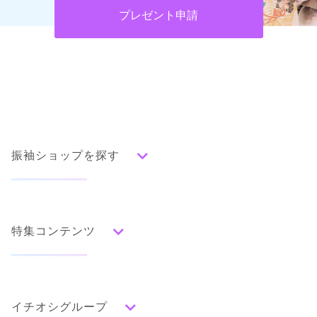
プレゼント申請
振袖ショップを探す
人気の振袖から探す
みんなの振袖ランキングトップ
特集コンテンツ
口コミから探す
色別ランキング
イベント・フェアから探す
口コミ一覧
赤
成人式の前撮り・後撮り特集
朱
ベージュ
ピンク
オレンジ
黄
緑
水色
青
紺
紫
茶
ゴールド
シルバー
イチオシグループ
ママ振特集
グレー
黒
白
その他