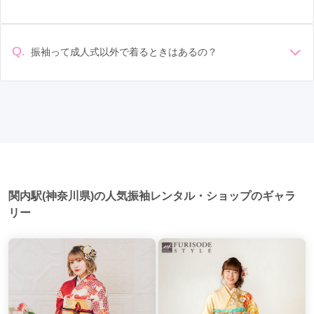
なることもあります。具体的な価格はMy振袖でプランをご確
返却のルールをしっかり確認しておく必要があります。 お店
準備: 着付け、ヘアメイクの予約はほとんどの場合が先着順の
認いただくか、店舗に問い合わせてみてください。
日本大通り駅
選び: 評判や口コミを事前にチェックして、信頼できるお店を
(3)
桜木町駅
(3)
綱島駅
(3)
場合で、早朝からスタートする場合も多いです。 成人式: 一般
選びましょう。
鎌倉駅
(3)
相模原駅
(3)
大和駅
(2)
的に午前中に成人式が行わる場合が多いですが、午前午後で
Q.
振袖って成人式以外で着るときはあるの？
二部制の地域もあるため、自分の市町村を確認しましょう。
センター南駅
(2)
二俣川駅
(2)
たまプラーザ駅
(2)
はい、成人式以外でも振袖を着る機会はあります。例えば、
写真撮影: 成人式の後、家族や友人との記念撮影を行うことが
家族や友人の結婚式、卒業式、初詣などがあります。 成人式
多いです。 帰宅: 帰宅後、振袖から着替えます。振袖は当日返
秦野駅
(2)
藤沢本町駅
(2)
元町・中華街駅
(2)
以外での振袖の着用は、華やかな場に適しており、伝統的な
却せず、後日お店に返却しに行く場合が多いです。 同窓会: 成
日本の美しさを表現することができます。
人式当日に同窓会が行われる場合が多いです。 二次会: 同窓会
十日市場駅
(1)
あざみ野駅
(1)
石川町駅
(1)
後、友人たちとの二次会や三次会を楽しむ人もいます。
青葉台駅
(1)
横須賀中央駅
(1)
茅ケ崎駅
(1)
関内駅(神奈川県)の人気振袖レンタル・ショップのギャラ
リー