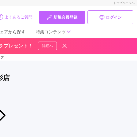
トップページへ
よくあるご質問
新規会員登録
ログイン
ェアから探す
特集コンテンツ
ドをプレゼント！
詳細へ
成人式の前撮り・後撮り特集
ップ
ママ振特集
影店
個性的振袖コーディネート特集
成人式レポート
振袖ブランド特集
2026年07月28日〜2026年08月31日
エイル の「振袖サマーコレクション」
口コミ優秀店舗
振袖専門店エイル＆フォトスタジオありがとう 大船店
振袖タイプ診断