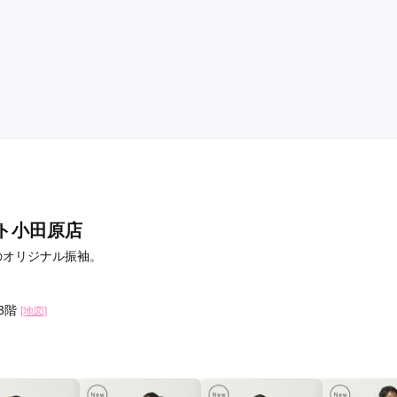
イス頂いたのですが、

見も親身に聞いてくださったので

娘も満足していました。
口コミ公開日：2026年01月13
ト小田原店
造のオリジナル振袖。
3階
[地図]