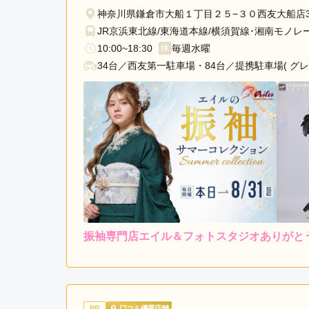
木
神奈川県鎌倉市大船１丁目２５−３０西友大船店
市
JR京浜東北線/東海道本線/横須賀線･湘南モノレ
大
10:00~18:30
毎週水曜
和
34台／西友第一駐車場・84台／提携駐車場( グ
市
海
老
名
市
秦
野
市
伊
勢
振袖専門店エイル＆フォトスタジオありがと
原
レンタ
ル
市
5.0
3
店内
5
購入
南
ご利用金額：
約161,000円
ご
足
柄
スタッフの方がとても感じ良
PR
口コミ優秀店舗