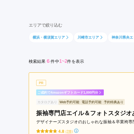
倉
京都府(134)
滋賀県(55)
奈良
市
和歌山県(36)
横
エリアで絞り込む
須
四国
賀
横浜・横須賀エリア
川崎市エリア
神奈川県央エ
香川県(44)
徳島県(23)
愛媛県
市
高知県(30)
平
塚
6
1~2
検索結果
件
中
件を表示
市
小
田
PR
原
市
ご成約でAmazonギフトカード1,000円分
茅
カタログあり
Web予約可能
電話予約可能
予約特典あり
ヶ
振袖専門店エイル＆フォトスタジオ
崎
市
デザイナーズスタジオのおしゃれな振袖＆卒業袴専
厚
4.8
(7件)