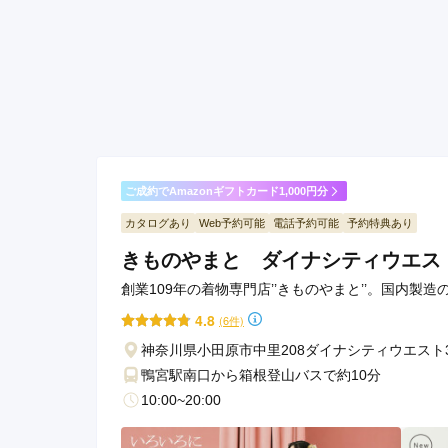
迷ったときに色や柄をアドバ
とてもわかりやすくて娘の意
楽しく選ぶことができたと
いつ和 アリオ橋本店の口コミ・評判をもっと見る
ご成約でAmazonギフトカード1,000円分
カタログあり
Web予約可能
電話予約可能
予約特典あり
きものやまと ダイナシティウエス
創業109年の着物専門店’’きものやまと’’。国内製
4.8
(6件)
神奈川県小田原市中里208ダイナシティウエスト
鴨宮駅南口から箱根登山バスで約10分
10:00~20:00