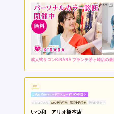
成人式サロンKiRARA ブランチ茅ヶ崎店の
4.0
店内
4
ご利用金額：
約217,000円
ご
感じのいいスタッフさん達
PR
ご成約でAmazonギフトカード1,000円分
成人式サロンKiRARA ブランチ茅ヶ崎店の口コミ
カタログあり
Web予約可能
電話予約可能
予約特典あり
いつ和 アリオ橋本店