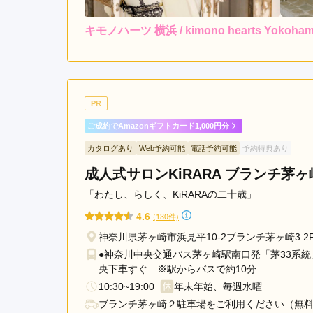
キモノハーツ 横浜 / kimono hearts Yok
4.0
店内
4
ご利用金額：
--
ご利用目的：
娘が気に入った振袖が見つ
PR
ご成約でAmazonギフトカード1,000円分
キモノハーツ 横浜 / kimono hearts Yokoh
カタログあり
Web予約可能
電話予約可能
予約特典あり
成人式サロンKiRARA ブランチ茅ヶ
「わたし、らしく、KiRARAの二十歳」
4.6
(130件)
神奈川県茅ヶ崎市浜見平10-2ブランチ茅ヶ崎3 2
●神奈川中央交通バス茅ヶ崎駅南口発「茅33系統
央下車すぐ ※駅からバスで約10分
10:30~19:00
年末年始、毎週水曜
ブランチ茅ヶ崎２駐車場をご利用ください（無