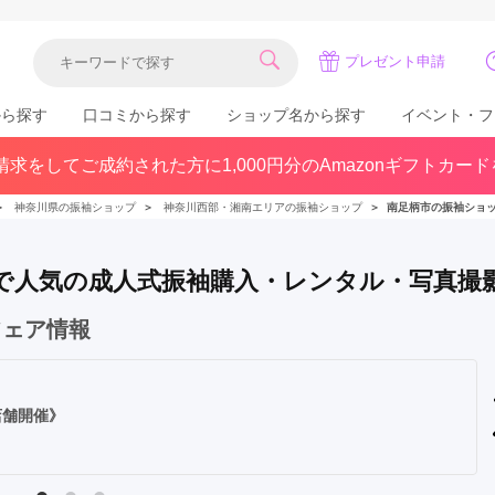
プレゼント申請
から探す
口コミから探す
ショップ名から探す
イベント・フ
求をしてご成約された方に1,000円分のAmazonギフトカー
関東
県(30)
東京都(383)
千葉県(183)
＞
神奈川県の振袖ショップ
＞
神奈川西部・湘南エリアの振袖ショップ
＞
南足柄市の振袖ショ
(36)
埼玉県(246)
神奈川県(228)
茨城県(93)
群馬県(57)
栃木県(54)
) で人気の成人式振袖購入・レンタル・写真撮
北陸
フェア情報
石川県(57)
福井県(38)
富山県(37)
(80)
店舗開催》
中国
広島県(87)
岡山県(69)
鳥取県(29)