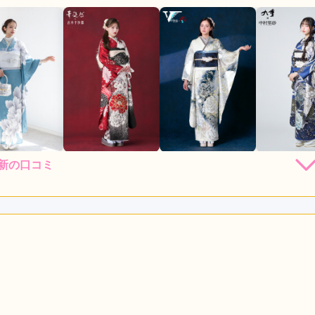
最新の口コミ
店員
4
振袖選び
4
利用目的：
レンタル /
成人式
ご利用日：2026年06月
でした。
口コミ公開日：2026年07月02
・評判をもっと見る