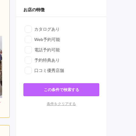
お店の特徴
カタログあり
Web予約可能
電話予約可能
予約特典あり
口コミ優秀店舗
この条件で検索する
000
297,000
264,000
条件をクリアする
円~(税
レンタ
円~(税
レンタ
円~(税
ル
ル
込)
込)
込)
0
440,000
385,000
購入
購入
円~(税込)
円~(税込)
円~(税込)