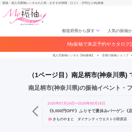
振袖・成人式着物レンタルの人気・おすすめ情報・口コミ・評判ならMy振袖
都道府県から探す
人気の振袖
横
My振袖で来店予約やカタログ請
北海道／東北
浜
北海道(141)
青森県(41)
岩手
市
成人式振袖レンタル【My振袖】
＞
全国の振袖ショップ
宮城県(72)
秋田県(29)
山形県
川
福島県(60)
崎
（1ページ目）南足柄市(神奈川県
市
相
中部
南足柄市(神奈川県)の振袖イベント・
模
愛知県(285)
静岡県(148)
原
岐阜県(85)
三重県(76)
長野県
市
2026年07月24日〜2026年08月16日
山梨県(37)
新潟県(65)
藤
《5,000円OFF》ふりそで夏休みバーゲン《
沢
きものやまと ダイナシティウエスト小田原店
関西
市
鎌
大阪府(307)
兵庫県(195)