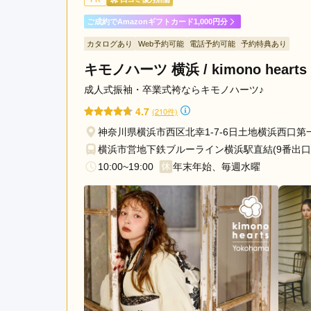
ママ振袖ですが、今どきスタ
市
ご成約でAmazonギフトカード1,000円分
成人式が楽しみです。あり
座
間
カタログあり
Web予約可能
電話予約可能
予約特典あり
市
キモノハーツ 横浜 / kimono hearts 
振袖専門店エイル＆フォトスタジオありがとう 大
成人式振袖・卒業式袴ならキモノハーツ♪
4.7
(210件)
神奈川県横浜市西区北幸1-7-6日土地横浜西口第
横浜市営地下鉄ブルーライン横浜駅直結(9番出口
10:00~19:00
年末年始、毎週水曜