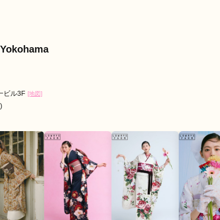
イルになり、娘のとても気に入った様子でした。

がとうございました。
口コミ公開日：2026年03月05
Yokohama
船店の口コミ・評判をもっと見る
一ビル3F
[地図]
)