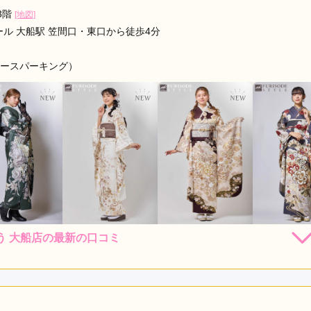
3階
[地図]
ール 大船駅 笠間口・東口から徒歩4分
レースパーキング）
う 大船店の最新の口コミ
264,000
264,000
264,000
231,
円~(税
レンタ
円~(税
レンタ
円~(税
レンタ
ル
ル
ル
込)
込)
込)
85,000
385,000
385,000
330,00
店員
5
購入
購入
購入
円~(税込)
円~(税込)
円~(税込)
利用目的：
レンタル /
成人式
ご利用日：2026年02月
かったです。
