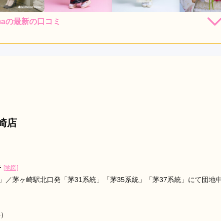
ohamaの最新の口コミ
248,000
248,000
248,
レンタ
円~(税
レンタ
円~(税
レンタ
ル
ル
ル
込)
込)
530,000
530,000
530,00
店員
3
振袖選び
5
購入
購入
購入
円~(税込)
円~(税込)
レンタル /
成人式
ご利用日：2026年07月
かり、制約しました。特典も多く満足しております。
口コミ公開日：2026年07月30
amaの口コミ・評判をもっと見る
崎店
F
[地図]
」／茅ヶ崎駅北口発「茅31系統」「茅35系統」「茅37系統」にて団地
料）