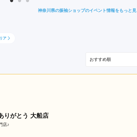
県(52)
島根県(26)
山口県(60)
神奈川県の振袖ショップのイベント情報をもっと見
九州／沖縄
リア
(51)
福岡県(160)
熊本県(67)
長崎県(44)
佐賀県(25)
大分県(36)
宮崎県(41)
鹿児島県(31)
沖縄県(40)
ありがとう 大船店
門店♪