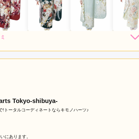
コミ
店員
5
振袖選び
5
利用目的：
レンタル /
成人式
ご利用日：2026年02月
が気に入ってくれたので、それを元に帯や小物をアレンジしてい
を選んで試していただき、大満足の仕上がりになりました。とて
s Tokyo-shibuya-
口コミ公開日：2026年02月02
もっと見る
!トータルコーディネートならキモノハーツ♪
かいにあります。