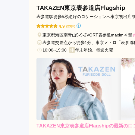
キモノハーツ東京/渋谷 / kimono hearts Toky
TAKAZEN東京表参道店Flagship
表参道駅徒歩5秒絶好のロケーションへ東京初出店!
4.9
(23件)
東京都港区南青山5-9-2VORT表参道maxim４階
表参道交差点から徒歩1分、東京メトロ「表参道
10:00~19:00
年末年始、毎週火曜
TAKAZEN東京表参道店Flagshipの最新の口
レンタ
ル
4.0
6
店内
4
購入