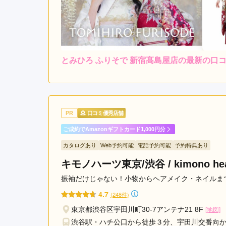
とみひろ ふりそで 新宿髙島屋店の最新の口
5.0
店内
5
ご利用金額：
約138,000円
ご
着物は、私が着た振袖を娘
PR
口コミ優秀店舗
ただきました。

ご成約でAmazonギフトカード1,000円分
何度もいろいろな帯や小物
も感謝しております。
カタログあり
Web予約可能
電話予約可能
予約特典あり
キモノハーツ東京/渋谷 / kimono heart
とみひろ ふりそで 新宿髙島屋店の口コミ・評判を
振袖だけじゃない！小物からヘアメイク・ネイルまで
4.7
(248件)
東京都渋谷区宇田川町30-7アンテナ21 8F
[地図]
渋谷駅・ハチ公口から徒歩３分、宇田川交番向