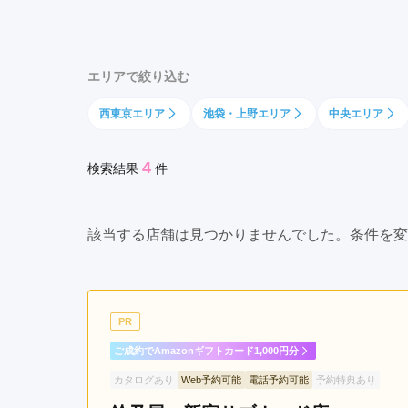
前
京都府(134)
滋賀県(55)
奈良
駅
和歌山県(36)
原
エリアで絞り込む
宿
四国
駅
西東京エリア
池袋・上野エリア
中央エリア
香川県(44)
徳島県(23)
愛媛県
代
高知県(30)
官
4
検索結果
件
山
駅
恵
該当する店舗は見つかりませんでした。条件を変
比
寿
駅
初
PR
台
駅
ご成約でAmazonギフトカード1,000円分
神
カタログあり
Web予約可能
電話予約可能
予約特典あり
泉