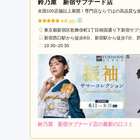
鈴乃屋 新宿サブナード店
駅
西
全国100店舗以上展開！専門店ならではの高品質
新
4.9
(4件)
宿
東京都新宿区歌舞伎町1丁目靖国通り下新宿サブ
五
新宿西口駅から徒歩8分、新宿駅から徒歩7分、
丁
10:30~20:30
目
駅
幡
ヶ
谷
駅
鈴乃屋 新宿サブナード店の最新の口コミ
レンタ
ル
5.0
3
店内
5
購入