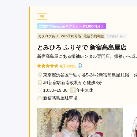
ご利用金額：
--
ご利用目的：
お店は駅から直結した目立つ
PR
成人式にはそちらで、と思
ご成約でAmazonギフトカード1,000円分
り、心地よく選べました。

実はもっとたくさんの中か
カタログあり
Web予約可能
電話予約可能
予約特典あり
ていたので、スタッフの方が
とみひろ ふりそで 新宿髙島屋店
母のわたしの好みとは違っ
ったなあ、、、と思ってし
新宿髙島屋にある振袖レンタル専門店。振袖から成
4.7
(32件)
鈴乃屋 新宿サブナード店の口コミ・評判をもっと
東京都渋谷区千駄ヶ谷5-24-2新宿髙島屋11階
JR新宿駅新南改札から徒歩3分
10:30~19:30
年中無休
新宿髙島屋駐車場