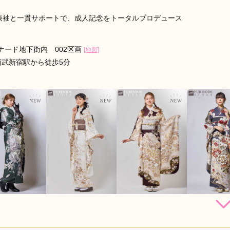
な振袖と一貫サポートで、成人記念をトータルプロデュース
ナード地下街内 002区画
[地図]
西武新宿駅から徒歩5分
264,000
264,000
264,000
231,
円~(税
レンタ
円~(税
レンタ
円~(税
レンタ
ル
ル
ル
込)
込)
込)
85,000
385,000
385,000
330,00
店員
5
振袖選び
5
購入
購入
購入
円~(税込)
円~(税込)
円~(税込)