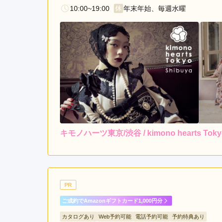
10:00~19:00
年末年始、毎週水曜
キモノハーツ東京/渋谷 / kimono hearts To
レンタ
ル
4.0
3
店内
4
購入
ご利用金額：
約70,000円
ご
待たされる時間が少し長か
PR
ます。、
ご成約でAmazonギフトカード1,000円分
カタログあり
Web予約可能
電話予約可能
予約特典あり