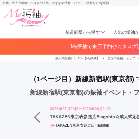
振袖・成人式着物レンタルの人気・おすすめ情報・口コミ・評判ならMy振袖
都道府県から探す
人気の振袖
新
My振袖で来店予約やカタログ請
北海道／東北
宿
北海道(141)
青森県(41)
岩手
駅
成人式振袖レンタル【My振袖】
＞
全国の振袖ショップ
宮城県(72)
秋田県(29)
山形県
渋
福島県(60)
谷
（1ページ目）新線新宿駅(東京都
駅
表
中部
新線新宿駅(東京都)の振袖イベント・
参
愛知県(285)
静岡県(148)
道
岐阜県(85)
三重県(76)
長野県
駅
2026年07月08日〜2026年08月11日
山梨県(37)
新潟県(65)
明
TAKAZEN東京表参道店Flagship☆成人
治
TAKAZEN東京表参道店Flagship
関西
神
宮
大阪府(307)
兵庫県(195)