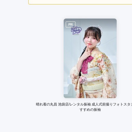
ご利用金額：
--
ご利用目的：
お店の雰囲気がよかった
PR
TAKAZEN東京表参道店Flagshipの口コミ・評判
晴れ着の丸昌 池袋店/レンタル振袖 成人式前撮りフォトスタ
すすめの振袖