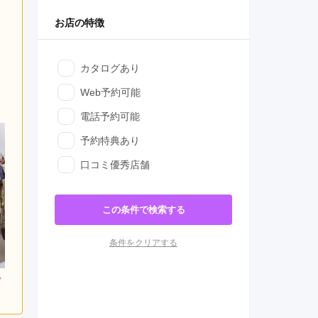
お店の特徴
カタログあり
Web予約可能
電話予約可能
予約特典あり
口コミ優秀店舗
この条件で検索する
条件をクリアする
000
297,000
264,000
円~(税
レンタ
円~(税
レンタ
円~(税
ル
ル
込)
込)
込)
0
440,000
385,000
購入
購入
円~(税込)
円~(税込)
円~(税込)