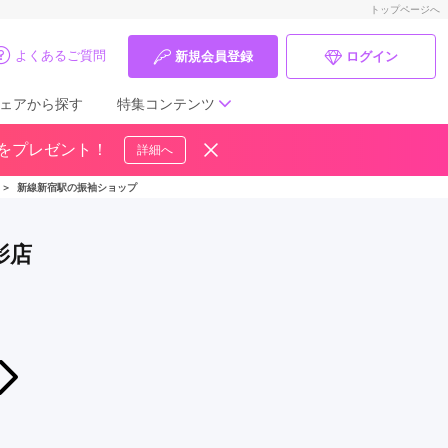
トップページへ
よくあるご質問
新規会員登録
ログイン
ェアから探す
特集コンテンツ
ドをプレゼント！
詳細へ
成人式の前撮り・後撮り特集
＞
新線新宿駅の振袖ショップ
ママ振特集
影店
個性的振袖コーディネート特集
成人式レポート
振袖ブランド特集
2026年07月08日〜2026年08月19日
新作振袖レンタルフェア
口コミ優秀店舗
とみひろ ふりそで 新宿髙島屋店
振袖タイプ診断