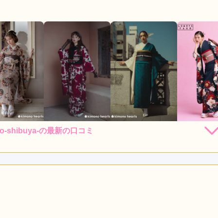
kyo-shibuya-の最新の口コミ
162,800
151,800
217,800
248,
円~(税
レンタ
円~(税
レンタ
円~(税
レンタ
ル
ル
ル
込)
込)
込)
82,800
283,800
437,800
530,00
店員
4
振袖選び
4
購入
購入
購入
円~(税込)
円~(税込)
円~(税込)
利用目的：
レンタル /
結婚式
ご利用日：2026年06月
ったけど、スタッフさんのセンスが良くていい着物選べたと思い
口コミ公開日：2026年07月24