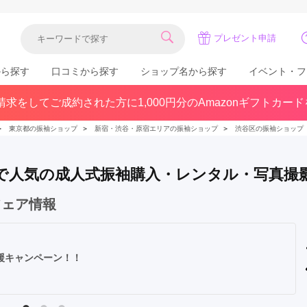
プレゼント申請
から探す
口コミから探す
ショップ名から探す
イベント・フ
求をしてご成約された方に1,000円分のAmazonギフトカー
関東
県(30)
東京都(383)
千葉県(183)
＞
東京都の振袖ショップ
＞
新宿・渋谷・原宿エリアの振袖ショップ
＞
渋谷区の振袖ショップ
(36)
埼玉県(246)
神奈川県(228)
茨城県(93)
群馬県(57)
栃木県(54)
) で人気の成人式振袖購入・レンタル・写真撮
北陸
フェア情報
石川県(57)
福井県(38)
富山県(37)
(80)
式応援キャンペーン！！
中国
広島県(87)
岡山県(69)
鳥取県(29)