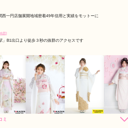
o-shibuya-の口コミ・評判をもっと見る
関西一円店舗展開地域密着49年信用と実績をモットーに
[地図]
駅」B1出口より徒歩３秒の抜群のアクセスです
コミ
306,000
262,900
306,900
306,
円~(税
レンタ
円~(税
レンタ
円~(税
レンタ
ル
ル
ル
込)
込)
込)
38,000
473,000
638,000
638,00
店員
4
振袖選び
4
購入
購入
購入
円~(税込)
円~(税込)
円~(税込)