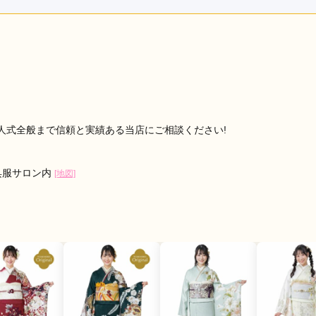
レンタル /
成人式
ご利用日：2026年05月
場所にあり、以前から知っていました。

って選びました。温かい雰囲気でスタッフの方々が接してくださ
らじっくり選びたかったのですが、娘の好みがとてもはっきりし
好みをキャッチして、すぐに決まり、そちらに。

たので、仕方ないと諦めましたが、内心ではそちらを着て欲しか
まいますね。
人式全般まで信頼と実績ある当店にご相談ください!
口コミ公開日：2026年05月10
見る
 呉服サロン内
[地図]