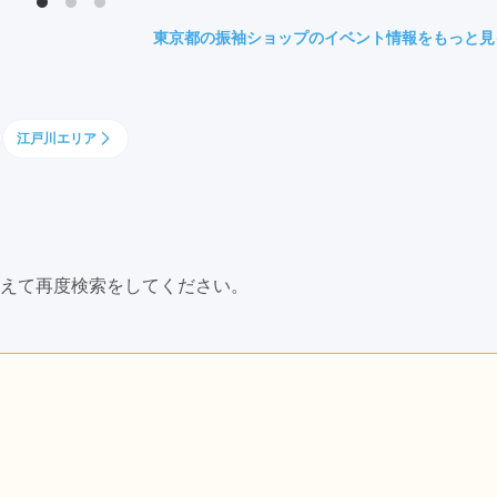
県(52)
島根県(26)
山口県(60)
東京都の振袖ショップのイベント情報をもっと見
九州／沖縄
江戸川エリア
(51)
福岡県(160)
熊本県(67)
長崎県(44)
佐賀県(25)
大分県(36)
宮崎県(41)
鹿児島県(31)
沖縄県(40)
えて再度検索をしてください。