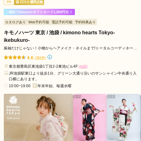
PR
口コミ優秀店舗
ご利用日：2026年05月
ご成約でAmazonギフトカード1,000円分
着物選びの際、希望に沿うようにアドバイスや色味の提案など
カタログあり
Web予約可能
電話予約可能
予約特典あり
様々してもらったため、希望通りに着物を決めることができ
た。
キモノハーツ 東京 / 池袋 / kimono hearts Tokyo-
ikebukuro-
口コミ公開日：2026年06月16日
振袖だけじゃない！小物からヘアメイク・ネイルまで!トータルコーディネート
ジョイフル恵利 池袋店の口コミ・評判をもっと見る
ならキモノハーツ♪
4.6
(394件)
東京都豊島区東池袋1丁目2-2東池ビル4F
[地図]
JR池袋駅東口より徒歩1分、グリーン大通り沿いのサンシャイン中央通り入
口横にあります。
10:00~19:00
年末年始、毎週水曜