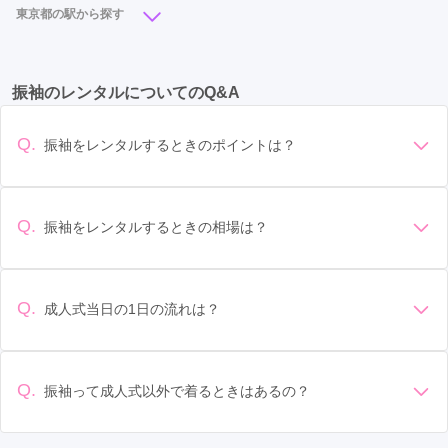
東京都の駅から探す
浅草橋駅
(1)
湯島駅
(1)
稲荷町駅
(1)
蔵前駅
(1)
立川駅
(17)
池袋駅
(13)
町田駅
(12)
新宿駅
(11)
鶯谷駅
(1)
振袖のレンタルについてのQ&A
吉祥寺駅
(10)
北千住駅
(8)
浅草駅
(7)
蒲田駅
(6)
渋谷駅
(6)
八王子駅
(6)
立川北駅
(6)
銀座駅
(6)
Q.
振袖をレンタルするときのポイントは？
錦糸町駅
(6)
東池袋駅
(5)
豊洲駅
(5)
デザイン: 好きな色や柄など自分の好みで選ぶ場合や、成人式
の会場の雰囲気に合わせてデザインを選ぶ場合などがありま
二子玉川駅
(4)
京急蒲田駅
(4)
明治神宮前駅
(4)
す。 サイズ選び: 自分の体型に合ったサイズを選ぶことが大切
Q.
振袖をレンタルするときの相場は？
表参道駅
(4)
目黒駅
(4)
府中駅
(4)
東十条駅
(4)
です。事前に試着をし、必要であればサイズ調整をお願いす
振袖のレンタル相場は店舗や地域、デザインによって異なり
ることもあります。 価格: 予算に合わせてプランを選ぶことが
上板橋駅
(4)
本蓮沼駅
(4)
人形町駅
(4)
ますが、一般的には10万円から30万円程度が相場とされてい
できます。また、プランやレンタル料金に含まれるもの（小
ます。 高級なものやブランド物になると、それ以上の価格に
物や帯、草履など）を確認しましょう。 期間: レンタル期間や
Q.
成人式当日の1日の流れは？
大井町駅
(4)
自由が丘駅
(3)
荻窪駅
(3)
なることもあります。具体的な価格はMy振袖でプランをご確
返却のルールをしっかり確認しておく必要があります。 お店
準備: 着付け、ヘアメイクの予約はほとんどの場合が先着順の
認いただくか、店舗に問い合わせてみてください。
原宿駅
選び: 評判や口コミを事前にチェックして、信頼できるお店を
(3)
京王八王子駅
(3)
日野駅
(3)
場合で、早朝からスタートする場合も多いです。 成人式: 一般
選びましょう。
豊田駅
(3)
田端駅
(3)
地下鉄成増駅
(3)
的に午前中に成人式が行わる場合が多いですが、午前午後で
Q.
振袖って成人式以外で着るときはあるの？
二部制の地域もあるため、自分の市町村を確認しましょう。
成増駅
(3)
小岩駅
(3)
葛西駅
(3)
馬込駅
(2)
はい、成人式以外でも振袖を着る機会はあります。例えば、
写真撮影: 成人式の後、家族や友人との記念撮影を行うことが
家族や友人の結婚式、卒業式、初詣などがあります。 成人式