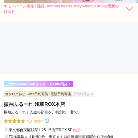
キモノハーツ 東京 / 池袋 / kimono hearts Tokyo-ikebukuro-の最新の
248,000
248,000
レン
円~
レン
円~
口コミ
タル
タル
(税込)
(税込)
4.0
530,000
530,000
購
円~
購
円~
入
入
(税込)
(税込)
店内
4
店員
4
振袖選び
4
撮影
4
ご利用金額：
--
ご利用目的：
写真撮影 /
成人式
ご利用日：2026年05月
対応が良く、丁寧に接客してくださいました。
口コミ公開日：2026年08月04日
キモノハーツ 東京 / 池袋 / kimono hearts Tokyo-ikebukuro-の口コミ・評
判をもっと見る
ご成約でAmazonギフトカード1,000円分
カタログあり
Web予約可能
電話予約可能
予約特典あり
振袖ふるーれ 浅草ROX本店
振袖ふるーれ｜人生の節目を、特別な一着で。
4.7
(93件)
東京都台東区浅草1-25-15浅草ROX 5F
[地図]
TX浅草駅より徒歩1分 東京メトロ銀座線田原町駅から徒歩5分