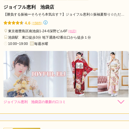
足です
ジョイフル恵利 池袋店
口コミ公開日：2026年04月20日
【勝負する振袖ーそろそろ本気出す？】ジョイフル恵利☆振袖夏祭り☆ただい
ま開催中！！
スタジオリッツ 草加舎人店の口コミ・評判をもっと見る
4.6
(158件)
東京都豊島区南池袋1-24-6深野ビル6F
[地図]
池袋駅 東口徒歩3分 地下通路42番出口から徒歩１分
10:00~19:00
毎週水曜
ジョイフル恵利 池袋店の最新の口コミ
264,000
308,000
レン
円~
レン
円~
タル
タル
5.0
(税込)
(税込)
382,800
473,000
購
円~
購
円~
入
入
店内
5
店員
5
振袖選び
5
(税込)
(税込)
ご利用金額：
約272,000円
ご利用目的：
レンタル /
成人式