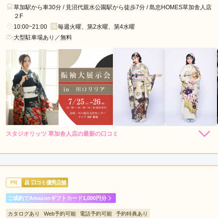
荷
草加駅から車30分 / 見沼代親水公園駅から徒歩7分 / 島忠HOMES草加舎人店
町
２F
駅
10:00~21:00
毎週火曜、第2水曜、第4水曜
大型駐車場あり／無料
蔵
前
駅
鶯
谷
駅
スタジオリッツ 草加舎人店の最新の口コミ
5.0
店内
5
店員
5
振袖選び
5
ご利用金額：
約250,000円
ご利用目的：
レンタル /
成人式
PR
口コミ優秀店舗
ご利用日：2026年04月
ご成約でAmazonギフトカード1,000円分
スタッフさんが親身になってくれ良い振袖が選べた為とても満
カタログあり
Web予約可能
電話予約可能
予約特典あり