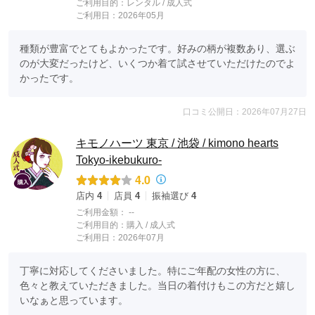
ご利用目的：
レンタル /
成人式
ご利用日：2026年05月
種類が豊富でとてもよかったです。好みの柄が複数あり、選ぶ
のが大変だったけど、いくつか着て試させていただけたのでよ
かったです。
口コミ公開日：2026年07月27日
キモノハーツ 東京 / 池袋 / kimono hearts
Tokyo-ikebukuro-
4.0
店内
4
店員
4
振袖選び
4
ご利用金額：
--
ご利用目的：
購入 /
成人式
ご利用日：2026年07月
丁寧に対応してくださいました。特にご年配の女性の方に、
色々と教えていただきました。当日の着付けもこの方だと嬉し
いなぁと思っています。