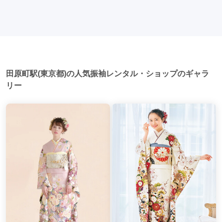
多いです。 帰宅: 帰宅後、振袖から着替えます。振袖は当日返
新宿三丁目駅
(2)
西荻窪駅
(2)
代官山駅
(2)
以外での振袖の着用は、華やかな場に適しており、伝統的な
却せず、後日お店に返却しに行く場合が多いです。 同窓会: 成
日本の美しさを表現することができます。
人式当日に同窓会が行われる場合が多いです。 二次会: 同窓会
恵比寿駅
(2)
祐天寺駅
(2)
国分寺駅
(2)
後、友人たちとの二次会や三次会を楽しむ人もいます。
武蔵小金井駅
(2)
十条駅
(2)
上野広小路駅
(2)
御徒町駅
(2)
田原町駅
(2)
千駄木駅
(2)
田原町駅(東京都)の人気振袖レンタル・ショップのギャラ
後楽園駅
(2)
水道橋駅
(2)
江古田駅
(2)
リー
巣鴨駅
(2)
竹ノ塚駅
(2)
西新井駅
(2)
三越前駅
(2)
有楽町駅
(2)
銀座一丁目駅
(2)
武蔵小山駅
(2)
六本木駅
(2)
神谷町駅
(2)
麻布十番駅
(2)
一之江駅
(2)
船堀駅
(2)
西葛西駅
(2)
亀戸駅
(2)
門前仲町駅
(2)
成城学園前駅
(1)
梅ヶ丘駅
(1)
経堂駅
(1)
中野新橋駅
(1)
幡ヶ谷駅
(1)
新江古田駅
(1)
西新宿五丁目駅
(1)
都庁前駅
(1)
初台駅
(1)