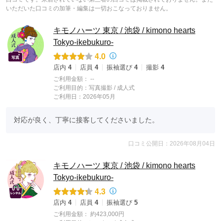
いただいた口コミの加筆・編集は一切おこなっておりません。
キモノハーツ 東京 / 池袋 / kimono hearts
Tokyo-ikebukuro-
4.0
店内
4
店員
4
振袖選び
4
撮影
4
ご利用金額：
--
ご利用目的：
写真撮影 /
成人式
ご利用日：2026年05月
対応が良く、丁寧に接客してくださいました。
口コミ公開日：2026年08月04日
キモノハーツ 東京 / 池袋 / kimono hearts
Tokyo-ikebukuro-
4.3
店内
4
店員
4
振袖選び
5
ご利用金額：
約423,000円