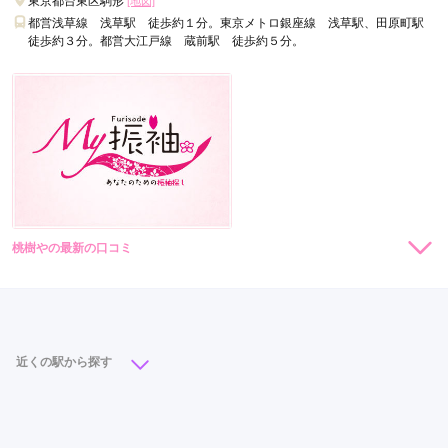
東京都台東区駒形
[地図]
振袖ふるーれ 浅草ROX本店の口コミ・評判をもっと見る
都営浅草線 浅草駅 徒歩約１分。東京メトロ銀座線 浅草駅、田原町駅
徒歩約３分。都営大江戸線 蔵前駅 徒歩約５分。
桃樹やの最新の口コミ
現在表示可能な口コミはございません。
近くの駅から探す
浅草駅
(7)
上野広小路駅
(2)
御徒町駅
(2)
田原町駅
(2)
仲御徒町駅
(1)
新御徒町駅
(1)