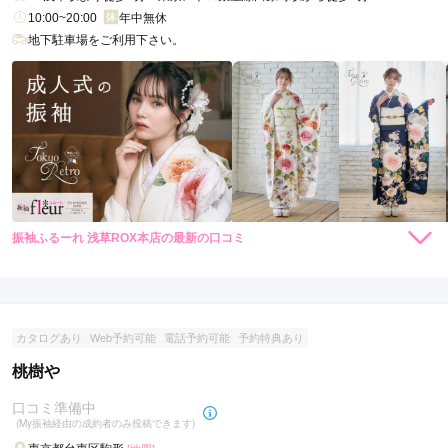
10:00~20:00
年中無休
地下駐車場をご利用下さい。
振袖ふるーれ 浅草ROX本店の最新の口コミ
246,400
246,400
レン
円~
レン
円~
タル
タル
4.0
(税込)
(税込)
492,800
492,800
購
円~
購
円~
入
入
店内
4
店員
4
振袖選び
4
(税込)
(税込)
ご利用金額：
約201,000円
ご利用目的：
レンタル /
成人式
カタログあり
Web予約可能
電話予約可能
予約特典あり
ご利用日：2026年02月
桃樹や
たくさん試着できてよかったです。
口コミ準備中
(My振袖経由の成約者のみ投稿できます)
口コミ公開日：2026年04月24日