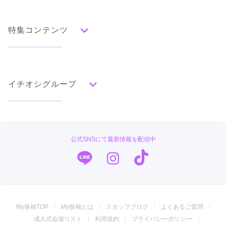
人気の振袖から探す
みんなの振袖ランキングトップ
特集コンテンツ
口コミから探す
色別ランキング
イベント・フェアから探す
口コミ一覧
赤
成人式の前撮り・後撮り特集
朱
ベージュ
ピンク
オレンジ
黄
緑
水色
青
紺
紫
茶
ゴールド
シルバー
イチオシグループ
ママ振特集
グレー
黒
白
その他
個性的振袖コーディネート特集
菊京屋
タイプ別ランキング
成人式レポート
古典
エレガント
キュート
クール
グラマラス
TAKAZEN
振袖ブランド特集
公式SNSにて最新情報を配信中
レトロ
キモノハーツ／kimono hearts
口コミ優秀店舗
PLUM
振袖タイプ診断
柄別ランキング
振袖専門店 オンディーヌ
無地
花
桜
梅
菊
松
竹
牡丹
バラ
椿
My振袖TOP
My振袖とは
スタッフブログ
よくあるご質問
百合
橘
蝶
鶴
松竹梅
扇面
車
華籠
ジョイフル恵利
成人式会場リスト
利用規約
プライバシーポリシー
熨斗
宝尽
波
雪輪
雲取り
道長取り
矢絣