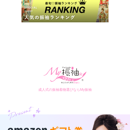
成人式の振袖着物選びならMy振袖