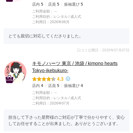
店内
5
店員
5
振袖選び
5
ご利用金額：
--
ご利用目的：
レンタル /
成人式
ご利用日：2026年06月
とても親切に対応してくださりました。
口コミ公開日：2026年07月07日
キモノハーツ 東京 / 池袋 / kimono hearts
Tokyo-ikebukuro-
4.3
店内
4
店員
5
振袖選び
4
ご利用金額：
--
ご利用目的：
レンタル /
成人式
ご利用日：2026年07月
担当して下さった星野様のご対応が丁寧で分かりやすく、安心
してお任せすることが出来ました。ありがとうございます。