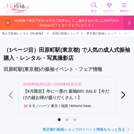
探す
ログイン
MENU
浅
My振袖で来店予約やカタログ請求をしてご成約された方に1,000円分の
Amazonギフトカードをプレゼント！
草
駅
成人式振袖レンタル【My振袖】
＞
全国の振袖ショップ
＞
東京都の振袖ショップ
＞
池袋・
上
野
（1ページ目）田原町駅(東京都) で人気の成人式振袖
広
購入・レンタル・写真撮影店
小
路
田原町駅(東京都)の振袖イベント・フェア情報
駅
御
2026年08月01日〜2026年08月31日
2026年
徒
【8月限定】年に一度の 振袖BIG SALE【今だ
【勝負
けの超お得が盛りだくさん！】
フル恵
町
駅
キモノハーツ 東京 / 池袋 / kimono hear...
ジョ
田
原
町
東京都の振袖ショップのイベント情報をもっと見る
駅