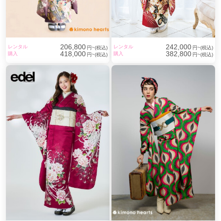
神泉駅
(1)
武蔵引田駅
(1)
西八王子駅
(1)
多摩センター駅
(1)
府中本町駅
(1)
福生駅
(1)
206,800
242,000
レンタル
レンタル
円~(税込)
円~(税込)
田無駅
(1)
花小金井駅
(1)
国領駅
(1)
志茂駅
(1)
418,000
382,800
購入
購入
円~(税込)
円~(税込)
仲御徒町駅
(1)
新御徒町駅
(1)
浅草橋駅
(1)
湯島駅
(1)
稲荷町駅
(1)
蔵前駅
(1)
鶯谷駅
(1)
茗荷谷駅
(1)
光が丘駅
(1)
新日本橋駅
(1)
日本橋駅
(1)
浜町駅
(1)
半蔵門駅
(1)
麹町駅
(1)
五反田駅
(1)
虎ノ門駅
(1)