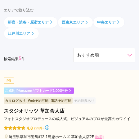
仲
エリアで絞り込む
御
徒
新宿・渋谷・原宿エリア
西東京エリア
中央エリア
町
江戸川エリア
駅
新
御
5
徒
検索結果
件
町
駅
PR
浅
草
ご成約でAmazonギフトカード1,000円分
橋
カタログあり
Web予約可能
電話予約可能
予約特典あり
駅
スタジオリッツ 草加舎人店
湯
島
フォトスタジオプロデュースの成人式。ビジュアルのプロが最高のカワイイを
ご提案します。
駅
4.8
(25件)
稲
埼玉県草加市遊馬町2-1島忠ホームズ 草加舎人店2F
[地図]