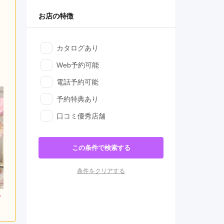
お店の特徴
カタログあり
Web予約可能
電話予約可能
予約特典あり
口コミ優秀店舗
この条件で検索する
条件をクリアする
000
308,000
286,000
円~(税
レンタ
円~(税
レンタ
円~(税
ル
ル
込)
込)
込)
0
473,000
437,800
購入
購入
円~(税込)
円~(税込)
円~(税込)