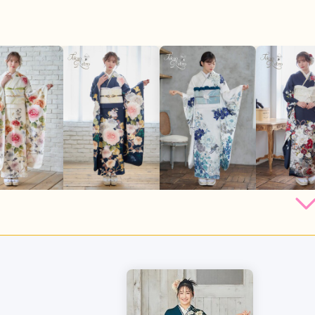
246,400
246,400
246,400
218,
円~(税
レンタ
円~(税
レンタ
円~(税
レンタ
ル
ル
ル
込)
込)
込)
92,800
492,800
492,800
437,80
店員
4
振袖選び
4
購入
購入
購入
円~(税込)
円~(税込)
円~(税込)
利用目的：
レンタル /
成人式
ご利用日：2026年02月
たです。
口コミ公開日：2026年04月24