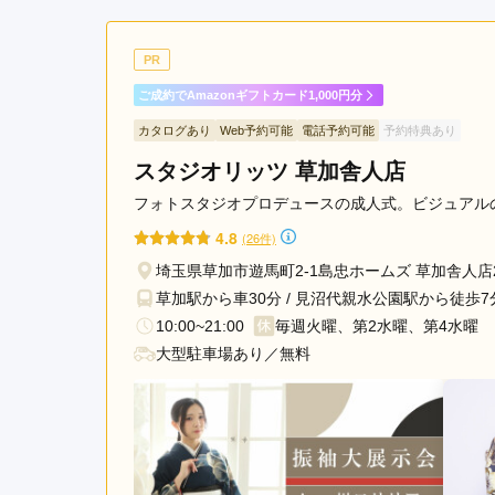
ご利用金額：
約272,000円
ご
着物選びの際、希望に沿う
PR
通りに着物を決めることが
ご成約でAmazonギフトカード1,000円分
カタログあり
Web予約可能
電話予約可能
予約特典あり
ジョイフル恵利 池袋店の口コミ・評判をもっと見
スタジオリッツ 草加舎人店
フォトスタジオプロデュースの成人式。ビジュアル
4.8
(26件)
埼玉県草加市遊馬町2-1島忠ホームズ 草加舎人店
草加駅から車30分 / 見沼代親水公園駅から徒歩7分
10:00~21:00
毎週火曜、第2水曜、第4水曜
大型駐車場あり／無料