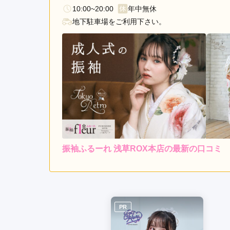
10:00~20:00
年中無休
地下駐車場をご利用下さい。
振袖ふるーれ 浅草ROX本店の最新の口コミ
レンタ
ル
4.0
4
店内
4
購入
ご利用金額：
約201,000円
ご
たくさん試着できてよかっ
PR