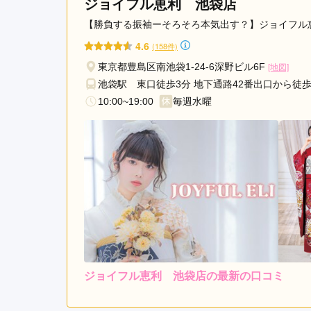
ジョイフル恵利 池袋店
島
駅
【勝負する振袖ーそろそろ本気出す？】ジョイフル
稲
4.6
(158件)
荷
東京都豊島区南池袋1-24-6深野ビル6F
[地図]
町
池袋駅 東口徒歩3分 地下通路42番出口から徒
駅
10:00~19:00
毎週水曜
蔵
前
駅
鶯
谷
駅
ジョイフル恵利 池袋店の最新の口コミ
レンタ
ル
5.0
3
店内
5
購入