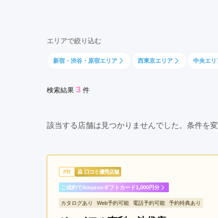
原
京都府(134)
滋賀県(55)
奈良
町
和歌山県(36)
駅
エリアで絞り込む
仲
四国
御
新宿・渋谷・原宿エリア
西東京エリア
中央エリ
香川県(44)
徳島県(23)
愛媛県
徒
高知県(30)
町
3
検索結果
件
駅
新
御
該当する店舗は見つかりませんでした。条件を変
徒
町
駅
浅
PR
口コミ優秀店舗
草
橋
ご成約でAmazonギフトカード1,000円分
駅
カタログあり
Web予約可能
電話予約可能
予約特典あり
湯