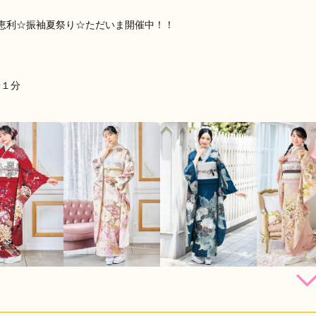
恵利☆振袖夏祭り☆ただいま開催中！！
歩１分
264,000
308,000
308,000
330,
円~(税
レンタ
円~(税
レンタ
円~(税
レンタ
ル
ル
ル
込)
込)
込)
82,800
473,000
528,00
店員
5
振袖選び
5
購入
購入
円~(税込)
円~(税込)