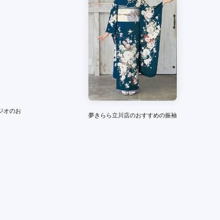
と見る
ジオのお
夢きらら立川店のおすすめの振袖
田原町駅
(2)
仲御徒町駅
(1)
新御徒町駅
(1)
浅草橋駅
(1)
(1)