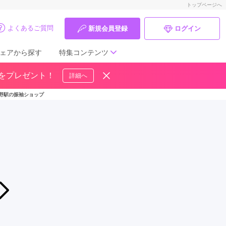
トップページへ
よくあるご質問
新規会員登録
ログイン
ェアから探す
特集コンテンツ
ドをプレゼント！
詳細へ
成人式の前撮り・後撮り特集
野駅の振袖ショップ
ママ振特集
個性的振袖コーディネート特集
成人式レポート
振袖ブランド特集
2026年08月01日〜2026年08月31日
絶対お得なキャンペーン！地域最大級の振袖展開催中♡♡♡
口コミ優秀店舗
振袖ふるーれ 浅草ROX本店
振袖タイプ診断