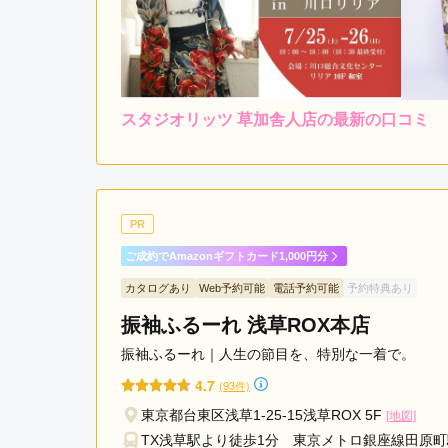
スタジオリッツ 草加舎人店の最新の口コミ
5.0
店内
5
ご利用金額：
約270,000円
ご
良くして頂き、写真もとっ
PR
て頂き喜んでいました。

ご成約でAmazonギフトカード1,000円分
きびきびと全てこなしてい
カタログあり
Web予約可能
電話予約可能
予約特典あり
振袖ふるーれ 浅草ROX本店
スタジオリッツ 草加舎人店の口コミ・評判をもっと
振袖ふるーれ｜人生の節目を、特別な一着で。
4.7
(93件)
東京都台東区浅草1-25-15浅草ROX 5F
[地図]
TX浅草駅より徒歩1分 東京メトロ銀座線田原町