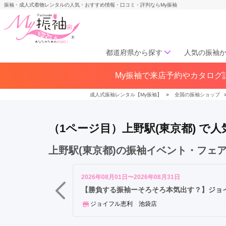
振袖・成人式着物レンタルの人気・おすすめ情報・口コミ・評判ならMy振袖
都道府県から探す
人気の振袖
浅
My振袖で来店予約やカタログ請
北海道／東北
草
北海道(141)
青森県(41)
岩手
駅
成人式振袖レンタル【My振袖】
＞
全国の振袖ショップ
宮城県(72)
秋田県(29)
山形県
上
福島県(60)
野
（1ページ目）上野駅(東京都) 
広
小
中部
上野駅(東京都)の振袖イベント・フェ
路
愛知県(285)
静岡県(148)
駅
岐阜県(85)
三重県(76)
長野県
御
2026年08月01日〜2026年08月31日
山梨県(37)
新潟県(65)
徒
【勝負する振袖ーそろそろ本気出す？】ジョ
町
ジョイフル恵利 池袋店
関西
駅
田
大阪府(307)
兵庫県(195)