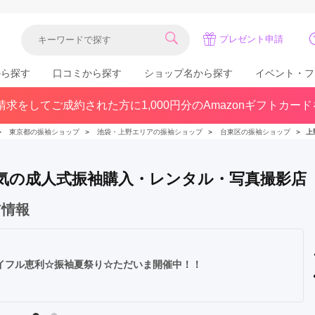
プレゼント申請
から探す
口コミから探す
ショップ名から探す
イベント・フ
求をしてご成約された方に1,000円分のAmazonギフトカー
関東
県(30)
東京都(383)
千葉県(183)
＞
東京都の振袖ショップ
＞
池袋・上野エリアの振袖ショップ
＞
台東区の振袖ショップ
＞
上
(36)
埼玉県(246)
神奈川県(228)
茨城県(93)
群馬県(57)
栃木県(54)
で人気の成人式振袖購入・レンタル・写真撮影店
北陸
ア情報
石川県(57)
福井県(38)
富山県(37)
(80)
イフル恵利☆振袖夏祭り☆ただいま開催中！！
中国
広島県(87)
岡山県(69)
鳥取県(29)