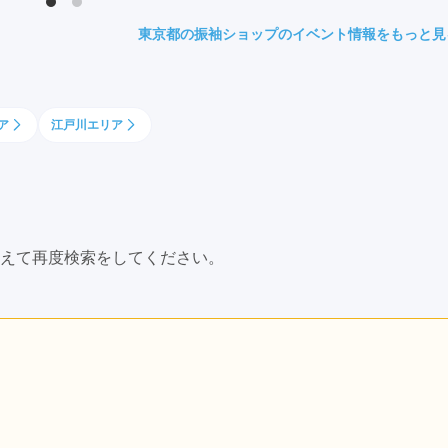
県(52)
島根県(26)
山口県(60)
東京都の振袖ショップのイベント情報をもっと見
九州／沖縄
ア
江戸川エリア
(51)
福岡県(160)
熊本県(67)
長崎県(44)
佐賀県(25)
大分県(36)
宮崎県(41)
鹿児島県(31)
沖縄県(40)
えて再度検索をしてください。