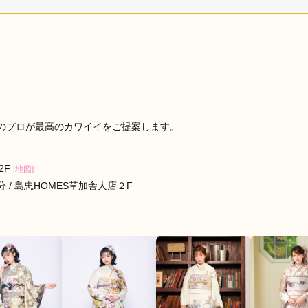
利用目的：
レンタル /
成人式
ご利用日：2026年05月
ようにアドバイスや色味の提案など様々してもらったため、希望
できた。
口コミ公開日：2026年06月16
る
のプロが最高のカワイイをご提案します。
2F
[地図]
 / 島忠HOMES草加舎人店２F