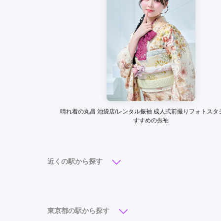
振袖ふるーれ 浅草ROX本店の口コミ・評判をもっ
晴れ着の丸昌 池袋店/レンタル振袖 成人式前撮りフォトスタ
すすめの振袖
近くの駅から探す
浅草駅
(7)
上野広小路駅
(2)
御徒町駅
(2)
湯島駅
(1)
稲荷町駅
(1)
蔵前駅
(1)
鶯谷駅
東京都の駅から探す