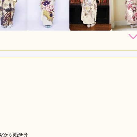
店員
5
振袖選び
5
撮影
5
利用目的：
写真撮影 /
成人式
ご利用日：2026年07月
ても素敵でした。撮影も楽しそうでした。子供も髪型等可愛くし
るスタッフの榎本さん、凄すぎます…！
口コミ公開日：2026年08月06
見る
駅から徒歩5分