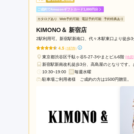
ご成約でAmazonギフトカード1,000円分
マイム 荻窪本店の口コミ・評判をもっと見る
カタログあり
Web予約可能
電話予約可能
予約特典あり
KIMONO＆ 新宿店
2駅利用可。新宿駅新南口、代々木駅東口より徒歩3
4.5
(187件)
東京都渋谷区千駄ヶ谷5-27-3やまとビル6階
[地図
新宿駅新南改札徒歩3分、高島屋のとなりです。
10:30~19:00
毎週水曜
駐車場ご利用者様 ご成約の方は1500円贈呈。