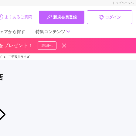
トップページへ
よくあるご質問
新規会員登録
ログイン
ェアから探す
特集コンテンツ
ドをプレゼント！
詳細へ
成人式の前撮り・後撮り特集
プ
＞
二子玉川ライズ
ママ振特集
店
個性的振袖コーディネート特集
成人式レポート
振袖ブランド特集
2026年07月18日〜2026年08月31日
8月31日まで‼FURISODE SUMMER FAIR!!
口コミ優秀店舗
振袖スタジオラブリ 二子玉川ライズ店
振袖タイプ診断