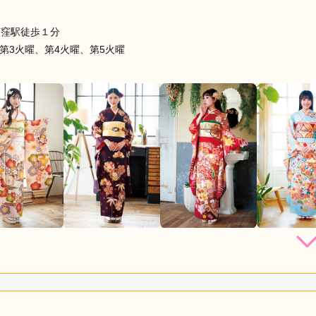
荻窪駅徒歩１分
第3火曜、第4火曜、第5火曜
店員
5
振袖選び
5
利用目的：
レンタル /
成人式
ご利用日：2026年06月
よかったです。