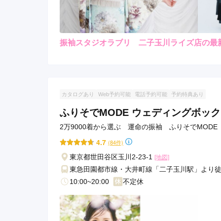
振袖スタジオラブリ 二子玉川ライズ店の最
レンタ
ル
5.0
3
店内
5
購入
ご利用金額：
約173,000円
ご
家族写真など、撮りたい写
カタログあり
Web予約可能
電話予約可能
予約特典あり
っていただきました。
ふりそでMODE ウェディングボッ
2万9000着から選ぶ 運命の振袖 ふりそでMODE
振袖スタジオラブリ 二子玉川ライズ店の口コミ・
4.7
(84件)
東京都世田谷区玉川2-23-1
[地図]
東急田園都市線・大井町線「二子玉川駅」より徒
10:00~20:00
不定休