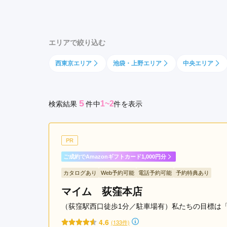
前
京都府(134)
滋賀県(55)
奈良
駅
和歌山県(36)
梅
エリアで絞り込む
ヶ
四国
丘
西東京エリア
池袋・上野エリア
中央エリア
香川県(44)
徳島県(23)
愛媛県
駅
高知県(30)
経
堂
5
1~2
検索結果
件
中
件を表示
駅
PR
ご成約でAmazonギフトカード1,000円分
カタログあり
Web予約可能
電話予約可能
予約特典あり
マイム 荻窪本店
（荻窪駅西口徒歩1分／駐車場有）私たちの目標は「
4.6
(133件)