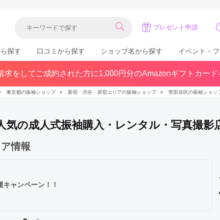
プレゼント申請
から探す
口コミから探す
ショップ名から探す
イベント・フ
求をしてご成約された方に1,000円分のAmazonギフトカー
関東
県(30)
東京都(383)
千葉県(183)
＞
東京都の振袖ショップ
＞
新宿・渋谷・原宿エリアの振袖ショップ
＞
世田谷区の振袖ショッ
(36)
埼玉県(246)
神奈川県(228)
茨城県(93)
群馬県(57)
栃木県(54)
 で人気の成人式振袖購入・レンタル・写真撮影
北陸
ェア情報
石川県(57)
福井県(38)
富山県(37)
(80)
式応援キャンペーン！！
中国
広島県(87)
岡山県(69)
鳥取県(29)