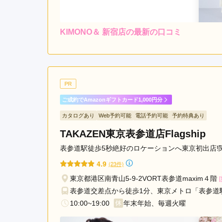
KIMONO＆ 新宿店の最新の口コミ
レンタ
ル
5.0
店内
5
ご利用金額：
約230,000円
ご
スタッフさんは感じが良く
PR
ご成約でAmazonギフトカード1,000円分
KIMONO＆ 新宿店の口コミ・評判をもっと見る
カタログあり
Web予約可能
電話予約可能
予約特典あり
TAKAZEN東京表参道店Flagship
表参道駅徒歩5秒絶好のロケーションへ東京初出店!
4.9
(23件)
東京都港区南青山5-9-2VORT表参道maxim４階
表参道交差点から徒歩1分、東京メトロ「表参道
10:00~19:00
年末年始、毎週火曜