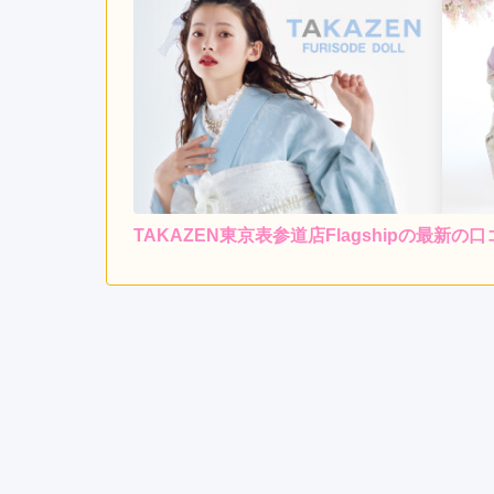
TAKAZEN東京表参道店Flagshipの最新の口
レンタ
ル
4.0
6
店内
4
購入
ご利用金額：
--
ご利用目的：
お店の雰囲気がよかった
TAKAZEN東京表参道店Flagshipの口コミ・評判