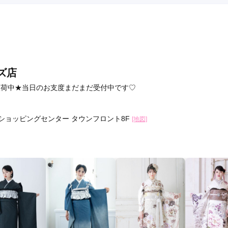
ズ店
小物が入荷中★当日のお支度まだまだ受付中です♡
・ショッピングセンター タウンフロント8F
[地図]