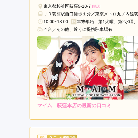
東京都杉並区荻窪5-18-7
[地図]
ＪＲ荻窪駅西口徒歩１分／東京メトロ丸ノ内線
10:00~18:00
年末年始、第1火曜、第2水曜、
４台／その他、近くに提携駐車場有
マイム 荻窪本店の最新の口コミ
5.0
店内
5
ご利用金額：
約300,000円
ご
とても丁寧、親切な対応で
PR
口コミ優秀店舗