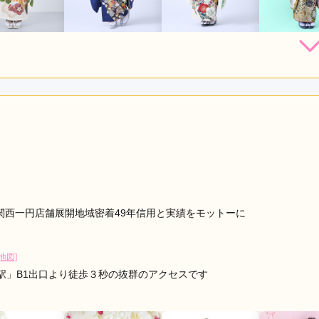
162,800
228,800
228,800
250,
円~(税
レンタ
円~(税
レンタ
円~(税
レンタ
ル
ル
ル
込)
込)
込)
店員
5
振袖選び
5
利用目的：
レンタル /
成人式
ご利用日：2026年03月
振袖のセンスが良く、選びやすかったです。
口コミ公開日：2026年04月07
関西一円店舗展開地域密着49年信用と実績をモットーに
[地図]
駅」B1出口より徒歩３秒の抜群のアクセスです