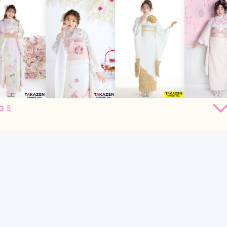
コミ
306,000
262,900
306,900
306,
円~(税
レンタ
円~(税
レンタ
円~(税
レンタ
ル
ル
ル
込)
込)
込)
38,000
473,000
638,000
638,00
店員
4
振袖選び
4
購入
購入
購入
円~(税込)
円~(税込)
円~(税込)
購入 /
成人式
ご利用日：2026年05月
口コミ公開日：2026年07月17
をもっと見る