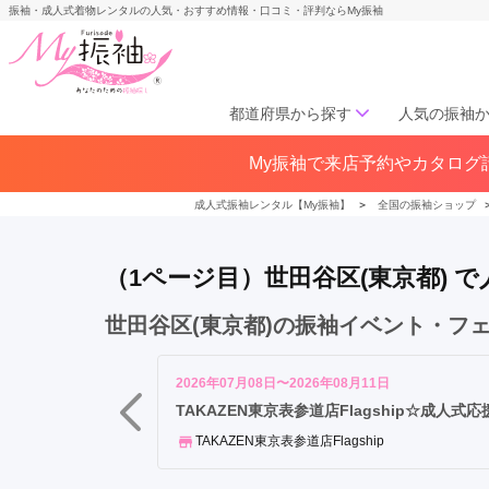
振袖・成人式着物レンタルの人気・おすすめ情報・口コミ・評判ならMy振袖
都道府県から探す
人気の振袖
二
My振袖で来店予約やカタログ請
北海道／東北
子
北海道(141)
青森県(41)
岩手
玉
成人式振袖レンタル【My振袖】
＞
全国の振袖ショップ
宮城県(72)
秋田県(29)
山形県
川
福島県(60)
駅
（1ページ目）世田谷区(東京都)
自
由
中部
世田谷区(東京都)の振袖イベント・フ
が
愛知県(285)
静岡県(148)
丘
岐阜県(85)
三重県(76)
長野県
駅
2026年07月08日〜2026年08月11日
山梨県(37)
新潟県(65)
成
TAKAZEN東京表参道店Flagship☆成人
城
TAKAZEN東京表参道店Flagship
関西
学
園
大阪府(307)
兵庫県(195)