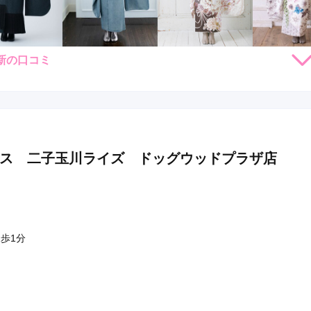
新の口コミ
188,000
158,000
268,000
268,
円~(税
レンタ
円~(税
レンタ
円~(税
レンタ
ル
ル
ル
込)
込)
込)
78,000
338,000
578,000
578,00
店員
5
撮影
5
購入
購入
購入
円~(税込)
円~(税込)
円~(税込)
利用目的：
写真撮影 /
成人式
ご利用日：2026年07月
真のパターンも沢山要望を聞いていただけ、可愛い写真を沢山撮
クス 二子玉川ライズ ドッグウッドプラザ店
口コミ公開日：2026年08月04
評判をもっと見る
歩1分