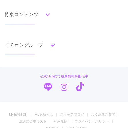
人気の振袖から探す
口コミ公開日：2026年01月13日
みんなの振袖ランキングトップ
特集コンテンツ
口コミから探す
口コミをもっと見る
色別ランキング
イベント・フェアから探す
口コミ一覧
赤
成人式の前撮り・後撮り特集
朱
ベージュ
ピンク
オレンジ
黄
緑
水色
青
紺
紫
茶
ゴールド
シルバー
イチオシグループ
ママ振特集
グレー
黒
白
その他
個性的振袖コーディネート特集
菊京屋
タイプ別ランキング
成人式レポート
古典
エレガント
キュート
クール
グラマラス
TAKAZEN
振袖ブランド特集
公式SNSにて最新情報を配信中
レトロ
キモノハーツ／kimono hearts
口コミ優秀店舗
口コミ優秀店舗
きもの京彩 所沢店
PLUM
振袖タイプ診断
柄別ランキング
埼玉 所沢近隣で振袖を探すなら！スタジオ併設のきもの京彩所沢店へ♪
振袖専門店 オンディーヌ
無地
花
桜
梅
菊
松
竹
牡丹
バラ
椿
4.8
(37件)
My振袖TOP
My振袖とは
スタッフブログ
よくあるご質問
百合
橘
蝶
鶴
松竹梅
扇面
車
華籠
ジョイフル恵利
埼玉県所沢市東町10-1
[地図]
成人式会場リスト
利用規約
プライバシーポリシー
熨斗
宝尽
波
雪輪
雲取り
道長取り
矢絣
カタログあり
Web予約可能
電話予約可能
予約特典あり