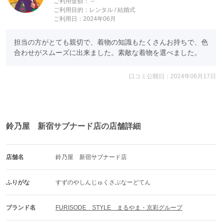
ご利用金額：
--
ご利用目的：
レンタル /
結婚式
ご利用日：2024年06月
担当の方がとても親切で、着物の知識もたくさんお持ちで、色
合わせがスムーズに出来ました。素敵な着物を選べました。
口コミ公開日：2024年06月17日
鈴乃屋 新宿サブナード店の店舗詳細
店舗名
鈴乃屋　新宿サブナード店
ふりがな
すずのやしんじゅくさぶなーどてん
ブランド名
FURISODE　STYLE　まるやま・京彩グループ