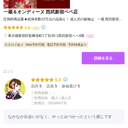
カタログあり
Web予約可能
電話予約可能
予約特典あり
一蔵＆オンディーヌ 西武新宿ペペ店
圧倒的商品量★総保有数10万点の品揃え！ 成人式の振袖は、一蔵 西武新宿ペ
詳細を見る
ペ店にお任せ！
4.8
(15件)
口コミ
東京都新宿区歌舞伎町1丁目30-1西武新宿ペペ4階
[地図]
4.7
カタログあり
Web予約可能
電話予約可能
予約特典あり
店内
4
店員
5
振袖選び
5
ご利用金額：
約330,000円
詳細を見る
ご利用目的：
レンタル /
成人式
ご利用日：2026年02月
口コミ
5.0
要望に応えていただいて、更に希望に沿った振袖選びができて
店内
5
店員
5
振袖選び
5
良かったです。
ご利用金額：
--
ご利用目的：
購入 /
成人式
口コミ公開日：2026年03月07日
ご利用日：2026年07月
口コミをもっと見る
なかなか出会いがなく、やっとみつかったという感じです