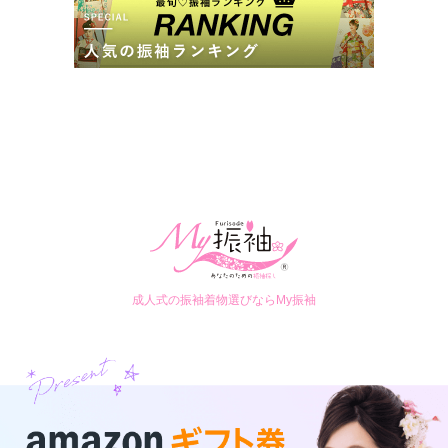
店内
5
店員
5
振袖選び
5
ご利用金額：
約241,000円
ご利用目的：
レンタル /
成人式
ご利用日：2025年12月
スタッフの方々がとても親切で、着物選びがしやすかったで
す。

お陰様で娘も大変気に入ったコーディネートとなり、成人式が
楽しみなようです。
口コミ公開日：2026年04月18日
口コミをもっと見る
成人式の振袖着物選びならMy振袖