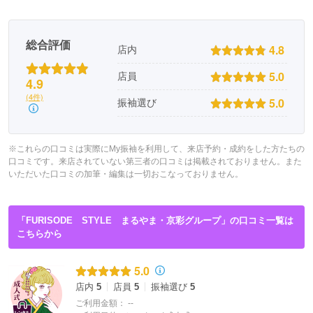
総合評価
4.8
店内
5.0
店員
4.9
(4件)
5.0
振袖選び
※これらの口コミは実際にMy振袖を利用して、来店予約・成約をした方たちの
口コミです。来店されていない第三者の口コミは掲載されておりません。また
いただいた口コミの加筆・編集は一切おこなっておりません。
「FURISODE STYLE まるやま・京彩グループ」の口コミ一覧は
こちらから
5.0
店内
5
店員
5
振袖選び
5
ご利用金額：
--