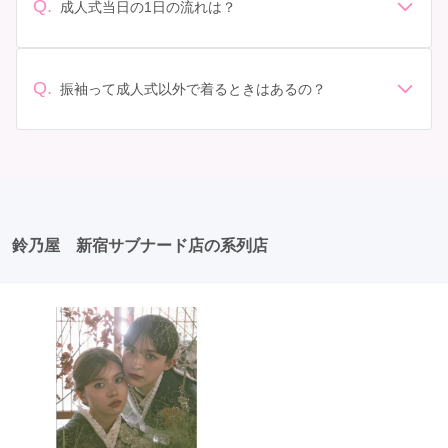
されています。 高級なものやブランド物になると、それ
ンタル料金に含まれるもの（小物や帯、草履など）を確
Q.
成人式当日の1日の流れは？
以上の価格になることもあります。具体的な価格はMy振
認しましょう。 期間: レンタル期間や返却のルールをし
準備: 着付け、ヘアメイクの予約はほとんどの場合が先着
袖でプランをご確認いただくか、店舗に問い合わせてみ
っかり確認しておく必要があります。 お店選び: 評判や
順の場合で、早朝からスタートする場合も多いです。 成
てください。
口コミを事前にチェックして、信頼できるお店を選びま
人式: 一般的に午前中に成人式が行わる場合が多いです
Q.
しょう。
振袖って成人式以外で着るときはあるの？
が、午前午後で二部制の地域もあるため、自分の市町村
はい、成人式以外でも振袖を着る機会はあります。例え
を確認しましょう。 写真撮影: 成人式の後、家族や友人
ば、家族や友人の結婚式、卒業式、初詣などがありま
との記念撮影を行うことが多いです。 帰宅: 帰宅後、振
す。 成人式以外での振袖の着用は、華やかな場に適して
袖から着替えます。振袖は当日返却せず、後日お店に返
おり、伝統的な日本の美しさを表現することができま
却しに行く場合が多いです。 同窓会: 成人式当日に同窓
す。
会が行われる場合が多いです。 二次会: 同窓会後、友人
たちとの二次会や三次会を楽しむ人もいます。
鈴乃屋 新宿サブナード店の系列店