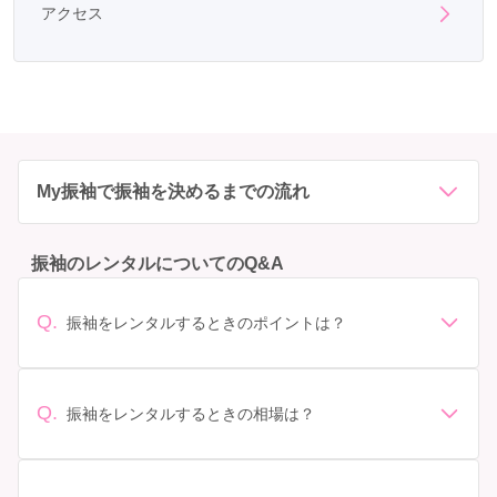
アクセス
My振袖で振袖を決めるまでの流れ
振袖のレンタルについてのQ&A
Q.
振袖をレンタルするときのポイントは？
デザイン: 好きな色や柄など自分の好みで選ぶ場合や、成
人式の会場の雰囲気に合わせてデザインを選ぶ場合など
があります。 サイズ選び: 自分の体型に合ったサイズを
Q.
振袖をレンタルするときの相場は？
選ぶことが大切です。事前に試着をし、必要であればサ
振袖のレンタル相場は店舗や地域、デザインによって異
イズ調整をお願いすることもあります。 価格: 予算に合
なりますが、一般的には10万円から30万円程度が相場と
わせてプランを選ぶことができます。また、プランやレ