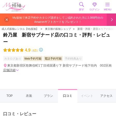
探す
ログイン
MENU
My振袖で来店予約やカタログ請求をしてご成約された方に1,000円分の
Amazonギフトカードをプレゼント！
成人式振袖レンタル【My振袖】
＞
東京都の振袖ショップ
＞
新宿・渋谷・原宿エリアの振袖
鈴乃屋 新宿サブナード店の口コミ・評判・レビュ
ー
4.9
(4件)
カタログあり
Web予約可能
電話予約可能
予約特典あり
東京都新宿区歌舞伎町1丁目靖国通り下 新宿サブナード地下街内 002区画
店舗詳細
TOP
衣装
プラン
口コミ
イベント
アクセス
口コミ・レビュー