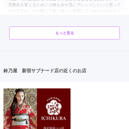
雰囲気を変えるために小物を自分流にアレンジしたいと思って
たのですが、その際に丁寧に色々と提案してくれたのがよかっ
たです。
口コミ公開日：2026年04月23日
もっと見る
口コミをもっと見る
鈴乃屋 新宿サブナード店の近くのお店
振袖＆卒業袴専門店＆フォトエイル 大和プロス店
デザイナーズスタジオのおしゃれな振袖＆卒業袴専門店♪
4.9
(13件)
神奈川県大和市大和東1-1-1大和駅ビル プロス2F/4F
[地図]