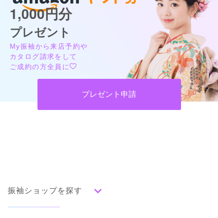
1,000円分
プレゼント
スタジオありがとう 所沢店
My振袖から来店予約や
振袖をお持ちの方も、お持ちでない方も、振袖撮影ならスタジオありがとうに
お任せください
カタログ請求をして
4.9
(6件)
ご成約の方全員に
埼玉県所沢市東町10-1
[地図]
カタログあり
Web予約可能
電話予約可能
予約特典あり
プレゼント申請
詳細を見る
口コミ
4.7
店内
5
店員
5
撮影
4
ご利用金額：
約60,000円
ご利用目的：
写真撮影 /
成人式
ご利用日：2025年12月
振袖ショップを探す
お店の雰囲気など良かったです。