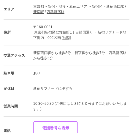
東京都
 > 
新宿・渋谷・原宿エリア 
 > 
新宿区
 > 
新宿西口駅
 / 
エリア
新宿駅
 / 
西武新宿駅
〒160-0021
住所
 東京都新宿区歌舞伎町1丁目靖国通り下 新宿サブナード地
下街内　002区画 
[地図]
新宿西口駅から徒歩8分、新宿駅から徒歩7分、西武新宿駅
交通アクセス
から徒歩5分
駐車場
あり
定休日
新宿サブナードに準ずる
10:30~20:30 (ご来店は１８時３０分までにお願いいたしま
営業時間
す。)
電話番号を表示
電話