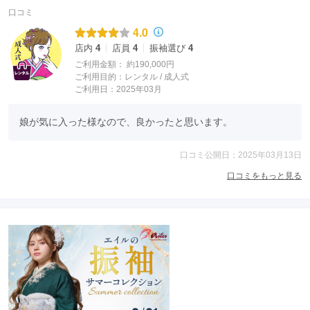
口コミ
4.0
店内
4
店員
4
振袖選び
4
ご利用金額：
約190,000円
ご利用目的：
レンタル /
成人式
ご利用日：2025年03月
娘が気に入った様なので、良かったと思います。
口コミ公開日：2025年03月13日
口コミをもっと見る