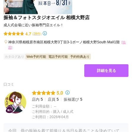
振袖＆フォトスタジオエイル 相模大野店
成人式会場に近い振袖専門店エイル！
4.7
(39件)
神奈川県相模原市南区相模大野3丁目3-1ボーノ相模大野South Mall1階
[地
図]
カタログあり
Web予約可能
電話予約可能
予約特典あり
詳細を見る
口コミ
5.0
店内
5
店員
5
振袖選び
5
ご利用金額：
--
ご利用目的：
購入 /
成人式
ご利用日：2026年04月
今回、母の振袖を着て前撮り＆当日を着ることを決めていて、