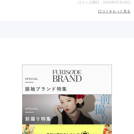
口コミ公開日：2026年07月20日
口コミをもっと見る
自由が丘まるやま 横浜みなとみらい店
横浜で振袖を探すなら、自由が丘まるやま 横浜みなとみらい店へ♪
4.8
(12件)
神奈川県横浜市西区みなとみらい3丁目5-1MARK IS みなとみらい店 地下4
階
[地図]
カタログあり
Web予約可能
電話予約可能
予約特典あり
詳細を見る
口コミ
5.0