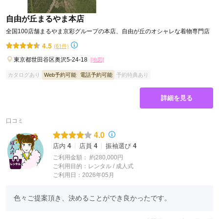
自由が丘まるやま本店
全国100店舗まるやま京彩グループの本店、自由が丘のオシャレな着物専門店
4.5
(61件)
東京都世田谷区奥沢5-24-18
[地図]
カタログあり
Web予約可能
電話予約可能
予約特典あり
詳細を見る
口コミ
4.0
店内
4
店員
4
振袖選び
4
ご利用金額：
約280,000円
ご利用目的：
レンタル /
成人式
ご利用日：2026年05月
色々ご提案頂き、決めることができ良かったです。