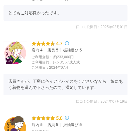
とてもご対応良かったです。
口コミ公開日：2025年02月01日
4.7
店内
4
店員
5
振袖選び
5
ご利用金額：
約233,000円
ご利用目的：
レンタル /
成人式
ご利用日：2024年07月
店員さんが、丁寧に色々アドバイスをくださいながら、娘にあ
う着物を選んで下さったので、満足しています。
口コミ公開日：2024年07月19日
5.0
店内
5
店員
5
振袖選び
5