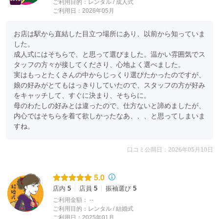
ご利用目的：
レンタル /
成人式
ご利用日：2026年05月
お店は駅から直結した目立つ場所にあり、以前から知っていま
した。

成人式にはそちらで、と思って選びました。温かい雰囲気でス
タッフの方々が接してくださり、心地よく選べました。

実はもっとたくさんの中からじっくり選びたかったのですが、
娘の好みがとてもはっきりしていたので、スタッフの方が好み
をキャッチして、すぐに決まり、そちらに。

母のわたしの好みとは違ったので、仕方ないと諦めましたが、
内心ではそちらを着て欲しかったなあ、、、と思ってしまいま
すね。
口コミ公開日：2026年05月10日
5.0
店内
5
店員
5
振袖選び
5
ご利用金額：
--
ご利用目的：
レンタル /
結婚式
ご利用日：2025年01月