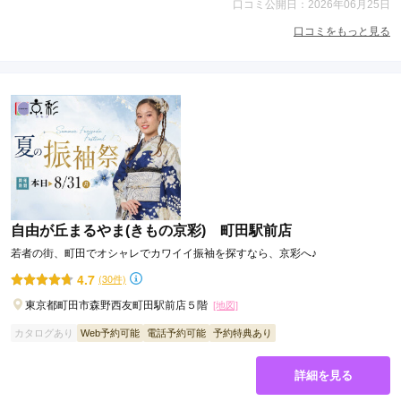
口コミ公開日：2026年06月25日
口コミをもっと見る
自由が丘まるやま(きもの京彩) 町田駅前店
若者の街、町田でオシャレでカワイイ振袖を探すなら、京彩へ♪
4.7
(30件)
東京都町田市森野西友町田駅前店５階
[地図]
カタログあり
Web予約可能
電話予約可能
予約特典あり
詳細を見る