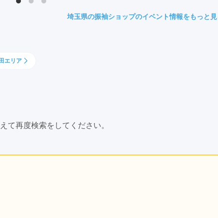
県(52)
島根県(26)
山口県(60)
埼玉県の振袖ショップのイベント情報をもっと見
九州／沖縄
田エリア
(51)
福岡県(160)
熊本県(67)
長崎県(44)
佐賀県(25)
大分県(36)
宮崎県(41)
鹿児島県(31)
沖縄県(40)
えて再度検索をしてください。