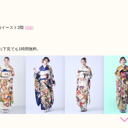
街イースト2階
[地図]
お下見でも1時間無料。
162,800
228,800
228,800
250,
円~(税
レンタ
円~(税
レンタ
円~(税
レンタ
ル
ル
ル
込)
込)
込)
店員
5
振袖選び
5