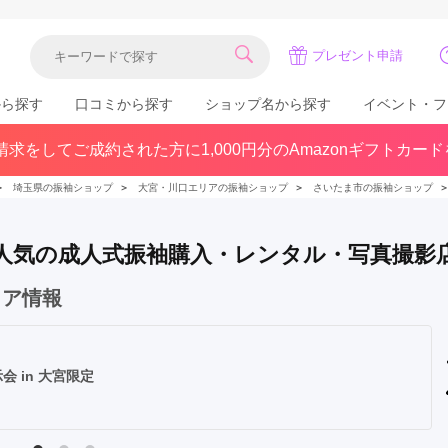
プレゼント申請
から探す
口コミから探す
ショップ名から探す
イベント・フ
求をしてご成約された方に1,000円分のAmazonギフトカー
関東
県(30)
東京都(383)
千葉県(183)
＞
埼玉県の振袖ショップ
＞
大宮・川口エリアの振袖ショップ
＞
さいたま市の振袖ショップ
(36)
埼玉県(246)
神奈川県(228)
茨城県(93)
群馬県(57)
栃木県(54)
 で人気の成人式振袖購入・レンタル・写真撮影
北陸
ェア情報
石川県(57)
福井県(38)
富山県(37)
(80)
 in 大宮限定
中国
広島県(87)
岡山県(69)
鳥取県(29)