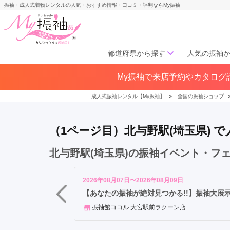
振袖・成人式着物レンタルの人気・おすすめ情報・口コミ・評判ならMy振袖
都道府県から探す
人気の振袖
大
My振袖で来店予約やカタログ請
北海道／東北
宮
北海道(141)
青森県(41)
岩手
駅
成人式振袖レンタル【My振袖】
＞
全国の振袖ショップ
宮城県(72)
秋田県(29)
山形県
浦
福島県(60)
和
（1ページ目）北与野駅(埼玉県)
駅
武
中部
北与野駅(埼玉県)の振袖イベント・フ
蔵
愛知県(285)
静岡県(148)
浦
岐阜県(85)
三重県(76)
長野県
和
2026年08月07日〜2026年08月09日
山梨県(37)
新潟県(65)
駅
【あなたの振袖が絶対見つかる!!】振袖大展示会
さ
振袖館ココル 大宮駅前ラクーン店
関西
い
た
大阪府(307)
兵庫県(195)