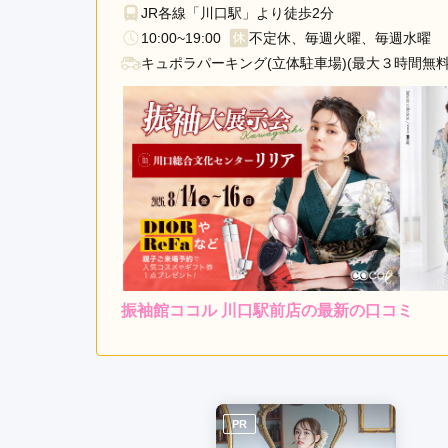
JR各線「川口駅」より徒歩2分
10:00~19:00
不定休、毎週火曜、毎週水曜
キュポラパーキング(立体駐車場)(最大３時間無料
振袖館ココル 川口駅前店の最新の口コミ
3.3
店内
3
ご利用金額：
--
ご利用目的：
待ち時間少し長かった。
PR