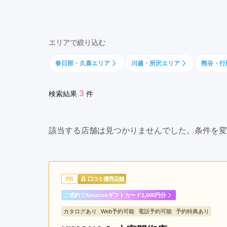
ま
京都府(134)
滋賀県(55)
奈良
新
和歌山県(36)
都
エリアで絞り込む
心
四国
駅
春日部・久喜エリア
川越・所沢エリア
熊谷・行
香川県(44)
徳島県(23)
愛媛県
大
高知県(30)
和
3
検索結果
件
田
駅
与
該当する店舗は見つかりませんでした。条件を変
野
駅
岩
槻
PR
口コミ優秀店舗
駅
ご成約でAmazonギフトカード1,000円分
カタログあり
Web予約可能
電話予約可能
予約特典あり