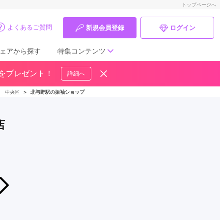
トップページへ
よくあるご質問
新規会員登録
ログイン
ェアから探す
特集コンテンツ
ドをプレゼント！
詳細へ
成人式の前撮り・後撮り特集
＞
中央区
＞
北与野駅の振袖ショップ
ママ振特集
店
個性的振袖コーディネート特集
成人式レポート
振袖ブランド特集
2026年08月14日〜2026年08月16日
【あなたの振袖が絶対見つかる!!】振袖大展示会 in 川口
口コミ優秀店舗
振袖館ココル 川口駅前店
振袖タイプ診断