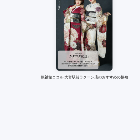
口コミ公開日：2026年07月31
る
振袖館ココル 大宮駅前ラクーン店のおすすめの振袖
いたま新都心駅
(4)
大和田駅
(1)
与野駅
(1)
岩槻駅
(1)