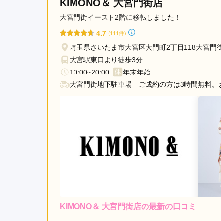
KIMONO＆ 大宮門街店
大宮門街イースト2階に移転しました！
4.7
(111件)
埼玉県さいたま市大宮区大門町2丁目118大宮門
大宮駅東口より徒歩3分
10:00~20:00
年末年始
大宮門街地下駐車場 ご成約の方は3時間無料。
KIMONO＆ 大宮門街店の最新の口コミ
レンタ
ル
5.0
店内
5