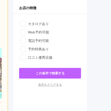
お店の特徴
カタログあり
Web予約可能
電話予約可能
予約特典あり
口コミ優秀店舗
この条件で検索する
条件をクリアする
800
228,800
272,800
円~(税
レンタ
円~(税
レンタ
円~(税
ル
ル
込)
込)
込)