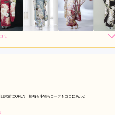
コミ
店員
5
振袖選び
5
利用目的：
レンタル /
成人式
ご利用日：2026年04月
口コミ公開日：2026年04月26
をもっと見る
口駅前にOPEN！振袖も小物もコーデもココにあル♫
]