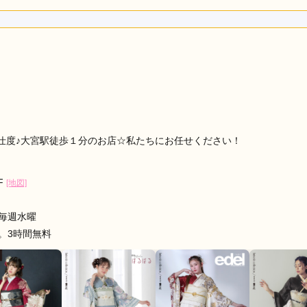
利用目的：
レンタル /
成人式
ご利用日：2026年05月
よく最高でした。またなにか機会があったらここで借りたいと思
口コミ公開日：2026年07月02
る
仕度♪大宮駅徒歩１分のお店☆私たちにお任せください！
F
[地図]
毎週水曜
。3時間無料