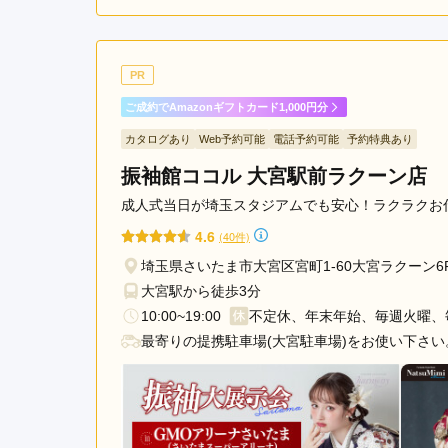
ご利用金額：
約270,000円
ご
店員さんの対応がほんとに
PR
います✨️
ご成約でAmazonギフトカード1,000円分
カタログあり
Web予約可能
電話予約可能
予約特典あり
KIMONO＆ 大宮門街店の口コミ・評判をもっと見
振袖館ココル 大宮駅前ラクーン店
成人式当日が埼玉スタジアムでも安心！ラクラクお
4.6
(40件)
埼玉県さいたま市大宮区宮町1-60大宮ラクーン6
大宮駅から徒歩3分
10:00~19:00
不定休、年末年始、毎週火曜、
最寄りの提携駐車場(大宮駐車場)をお使い下さい