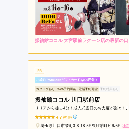
振袖館ココル 大宮駅前ラクーン店の最新の口
5.0
店内
5
ご利用金額：
約150,000円
ご
親切で良かったです。
PR
ご成約でAmazonギフトカード1,000円分
振袖館ココル 大宮駅前ラクーン店の口コミ・評判
カタログあり
Web予約可能
電話予約可能
予約特典あり
振袖館ココル 川口駅前店
リリアから徒歩4分！成人式当日のお支度が楽々！川
4.7
(61件)
埼玉県川口市栄町3-8-18-5F風月栄町ビル5F
[地図