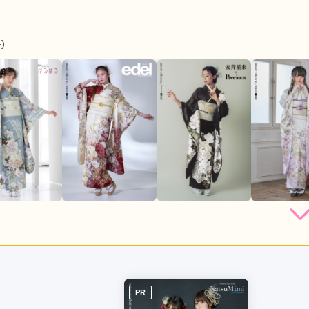
)
店員
3
振袖選び
4
レンタル /
成人式
ご利用日：2026年07月
PR