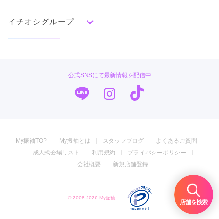
赤
成人式の前撮り・後撮り特集
朱
ベージュ
ピンク
オレンジ
黄
緑
水色
青
紺
紫
茶
ゴールド
シルバー
イチオシグループ
ママ振特集
グレー
黒
白
その他
個性的振袖コーディネート特集
#振袖gram
タイプ別ランキング
成人式レポート
古典
エレガント
キュート
クール
グラマラス
TAKAZEN
振袖ブランド特集
公式SNSにて最新情報を配信中
レトロ
PLUM
口コミ優秀店舗
キモノハーツ／kimono hearts
振袖タイプ診断
柄別ランキング
振袖専門店 オンディーヌ
無地
花
桜
梅
菊
松
竹
牡丹
バラ
椿
My振袖TOP
My振袖とは
スタッフブログ
よくあるご質問
百合
橘
蝶
鶴
松竹梅
扇面
車
華籠
ジョイフル恵利
成人式会場リスト
利用規約
プライバシーポリシー
熨斗
宝尽
波
雪輪
雲取り
道長取り
矢絣
振袖専門店 一蔵
会社概要
新規店舗登録
幾何学
市松
縞
その他
振袖館COCOL
© 2008-2026 My振袖
うめおか
店舗を検索