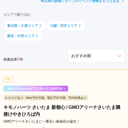
埼玉県の振袖ショップのイベント情報をもっと見る
エリアで絞り込む
春日部・久喜エリア
川越・所沢エリア
熊谷・行田エリア
8
検索結果
件
PR
ご成約でAmazonギフトカード1,000円分
カタログあり
Web予約可能
電話予約可能
予約特典あり
キモノハーツ さいたま 新都心 / GMOアリーナさいたま隣
接けやきひろば内
GMOアリーナさいたまに一番近い振袖店が誕生！