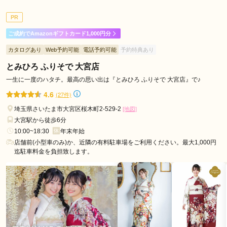
ご利用金額：
--
ご利用目的：
レンタル /
成人式
PR
ご利用日：2026年07月
ご成約でAmazonギフトカード1,000円分
待ち時間少し長かった。
カタログあり
Web予約可能
電話予約可能
予約特典あり
とみひろ ふりそで 大宮店
口コミ公開日：2026年07月31日
振袖館ココル 川口駅前店の口コミ・評判をもっと見る
一生に一度のハタチ。最高の思い出は『とみひろ ふりそで 大宮店』で♪
4.6
(27件)
埼玉県さいたま市大宮区桜木町2-529-2
[地図]
大宮駅から徒歩6分
10:00~18:30
年末年始
店舗前(小型車のみ)か、近隣の有料駐車場をご利用ください。最大1,000円
迄駐車料金を負担致します。