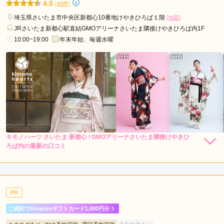
4.5
(43件)
埼玉県さいたま市中央区新都心10番地けやきひろば１階
[地図]
JRさいたま新都心駅直結GMOアリーナさいたま隣接けやきひろば内1F
10:00~19:00
年末年始、毎週水曜
キモノハーツ さいたま 新都心 / GMOアリーナさいたま隣接けやきひ
248,000
248,000
レン
円~
レン
円~
ろば内の最新の口コミ
タル
タル
(税込)
(税込)
4.3
530,000
530,000
購
円~
購
円~
入
入
(税込)
(税込)
店内
4
店員
4
振袖選び
5
ご利用金額：
--
ご利用目的：
レンタル /
成人式
PR
ご利用日：2026年06月
ご成約でAmazonギフトカード1,000円分
お店の方の対応がとてもよかったです