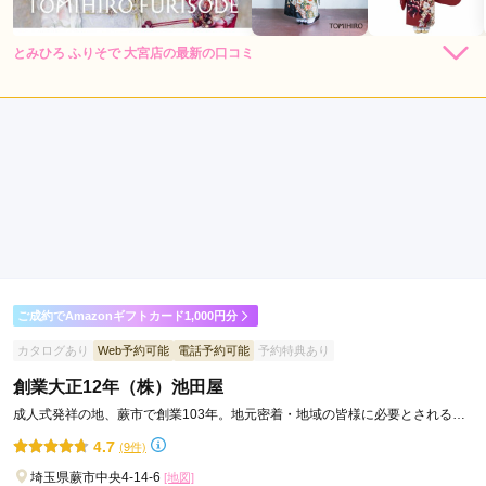
とみひろ ふりそで 大宮店の最新の口コミ
5.0
店内
5
店員
5
振袖選び
5
ご利用金額：
約100,000円
ご利用目的：
レンタル /
成人式
ご利用日：2025年08月
小物類が充実していてよかった
口コミ公開日：2025年09月15日
とみひろ ふりそで 大宮店の口コミ・評判をもっと見る
ご成約でAmazonギフトカード1,000円分
カタログあり
Web予約可能
電話予約可能
予約特典あり
創業大正12年（株）池田屋
成人式発祥の地、蕨市で創業103年。地元密着・地域の皆様に必要とされる着
物専門店を目指します。
4.7
(9件)
埼玉県蕨市中央4-14-6
[地図]