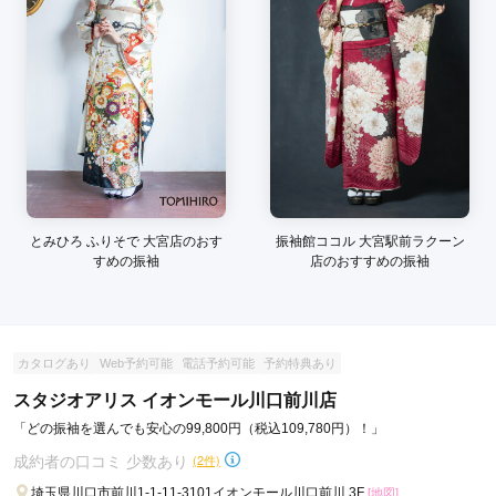
ので、良かったです。
口コミ公開日：2024年04月04日
すずのき 川口店の口コミ・評判をもっと見る
とみひろ ふりそで 大宮店のおす
振袖館ココル 大宮駅前ラクーン
すめの振袖
店のおすすめの振袖
カタログあり
Web予約可能
電話予約可能
予約特典あり
スタジオアリス イオンモール川口前川店
「どの振袖を選んでも安心の99,800円（税込109,780円）！」
成約者の口コミ 少数あり
(2件)
埼玉県川口市前川1-1-11-3101イオンモール川口前川 3F
[地図]