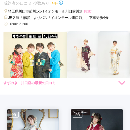
成約者の口コミ 少数あり
(1件)
口コミ公開日：2026年03月23日
創業大正12年（株）池田屋の口コミ・評判をもっと見る
埼玉県川口市前川1-1-1イオンモール川口前川2F
[地図]
JR各線「蕨駅」よりバス「イオンモール川口前川」下車徒歩4分
10:00~21:00
すずのき 川口店の最新の口コミ
4.0
店内
4
店員
4
振袖選び
4
ご利用金額：
約165,000円
ご利用目的：
購入 /
成人式
ご利用日：2024年03月
PR
PR
時間がかかってしまったが、親身に色々と対応していただいた