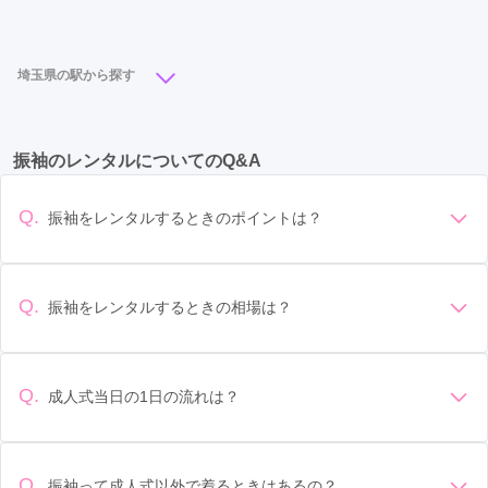
蕨駅
(5)
埼玉県の駅から探す
大宮駅
(16)
川越駅
(10)
所沢駅
(9)
川口駅
(9)
振袖のレンタルについてのQ&A
熊谷駅
(7)
浦和駅
(6)
本川越駅
(6)
春日部駅
(6)
武蔵浦和駅
(5)
蕨駅
(5)
桶川駅
(5)
Q.
振袖をレンタルするときのポイントは？
さいたま新都心駅
(4)
久喜駅
(4)
狭山市駅
(4)
デザイン: 好きな色や柄など自分の好みで選ぶ場合や、成人式
の会場の雰囲気に合わせてデザインを選ぶ場合などがありま
上尾駅
(4)
深谷駅
(4)
東松山駅
(3)
飯能駅
(3)
す。 サイズ選び: 自分の体型に合ったサイズを選ぶことが大切
Q.
振袖をレンタルするときの相場は？
加須駅
(3)
志木駅
(3)
羽生駅
(3)
越谷駅
(3)
です。事前に試着をし、必要であればサイズ調整をお願いす
振袖のレンタル相場は店舗や地域、デザインによって異なり
ることもあります。 価格: 予算に合わせてプランを選ぶことが
ふじみ野駅
(3)
鴻巣駅
(2)
行田市駅
(2)
ますが、一般的には10万円から30万円程度が相場とされてい
できます。また、プランやレンタル料金に含まれるもの（小
ます。 高級なものやブランド物になると、それ以上の価格に
物や帯、草履など）を確認しましょう。 期間: レンタル期間や
Q.
成人式当日の1日の流れは？
本庄駅
(2)
南越谷駅
(2)
藤の牛島駅
(2)
なることもあります。具体的な価格はMy振袖でプランをご確
返却のルールをしっかり確認しておく必要があります。 お店
準備: 着付け、ヘアメイクの予約はほとんどの場合が先着順の
認いただくか、店舗に問い合わせてみてください。
草加駅
選び: 評判や口コミを事前にチェックして、信頼できるお店を
(2)
越谷レイクタウン駅
(2)
若葉駅
(2)
場合で、早朝からスタートする場合も多いです。 成人式: 一般
選びましょう。
せんげん台駅
(2)
東飯能駅
(1)
吹上駅
(1)
的に午前中に成人式が行わる場合が多いですが、午前午後で
Q.
振袖って成人式以外で着るときはあるの？