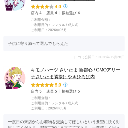
4.0
店内
4
店員
4
振袖選び
4
ご利用金額：
--
ご利用目的：
レンタル /
成人式
ご利用日：2026年05月
子供に寄り添って選んでもらえた
口コミ公開日：2026年06月28日
キモノハーツ さいたま 新都心 / GMOアリー
ナさいたま隣接けやきひろば内
5.0
店内
5
店員
5
振袖選び
5
ご利用金額：
--
ご利用目的：
レンタル /
成人式
ご利用日：2026年05月
一度目の来店からお着物を交換してほしいという要望に快く対
応してくださり、都度丁寧に見立てて下さり、大変嬉しく思っ