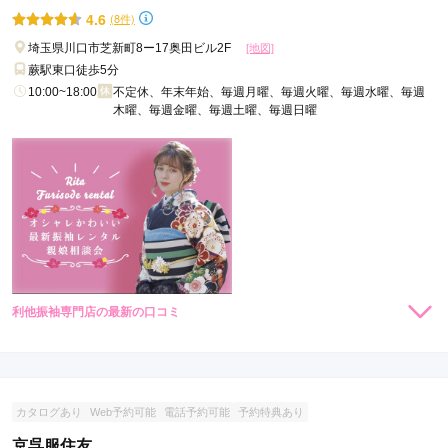
いて驚きました。
をご提案☆
4.6
(8件)
埼玉県川口市芝新町8ー17奥田ビル2F
[地図]
口コミ公開日：2022年02月18日
蕨駅東口徒歩5分
スタジオアリス イオンモール川口前川店の口コミ・評判をもっと見る
10:00~18:00
不定休、年末年始、毎週月曜、毎週火曜、毎週水曜、毎週
木曜、毎週金曜、毎週土曜、毎週日曜
利他振袖専門店の最新の口コミ
5.0
店内
5
店員
5
振袖選び
5
ご利用金額：
--
ご利用目的：
レンタル /
成人式
カタログあり
Web予約可能
電話予約可能
予約特典あり
ご利用日：2021年11月
京呉服住友