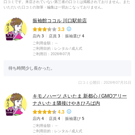
口コミです。来店されていない第三者の口コミは掲載されておりません。また
いただいた口コミの加筆・編集は一切おこなっておりません。
振袖館ココル 川口駅前店
3.3
店内
3
店員
3
振袖選び
4
ご利用金額：
--
ご利用目的：
レンタル /
成人式
ご利用日：2026年07月
待ち時間少し長かった。
口コミ公開日：2026年07月31日
キモノハーツ さいたま 新都心 / GMOアリー
ナさいたま隣接けやきひろば内
4.3
店内
4
店員
4
振袖選び
5
ご利用金額：
--
ご利用目的：
レンタル /
成人式