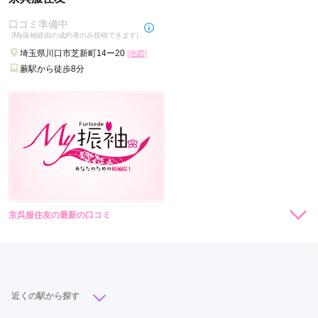
ママ振りプランで帯を華やかな物にして

口コミ準備中
もらい良かった。
(My振袖経由の成約者のみ投稿できます)
埼玉県川口市芝新町14ー20
[地図]
口コミ公開日：2022年02月25日
蕨駅から徒歩8分
利他振袖専門店の口コミ・評判をもっと見る
京呉服住友の最新の口コミ
現在表示可能な口コミはございません。
近くの駅から探す