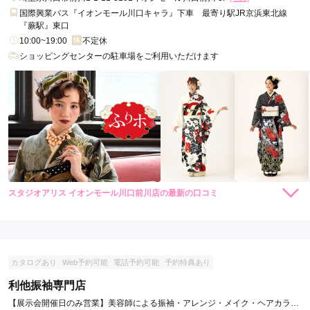
国際興業バス『イオンモール川口キャラ』下車 最寄り駅JR京浜東北線
『蕨駅』東口
10:00~19:00
不定休
ショッピングセンターの駐車場をご利用いただけます
スタジオアリス イオンモール川口前川店の最新の口コミ
4.0
店内
4
店員
4
ご利用金額：
約110,000円
ご利用目的：
レンタル /
成人式
カタログあり
Web予約可能
電話予約可能
予約特典あり
ご利用日：2022年01月
利他振袖専門店
スタッフの対応も良く、赤ちゃんの時に利用した情報が残って
【展示会開催日のみ営業】美容師による振袖・アレンジ・メイク・ヘアカラー