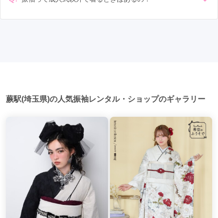
二部制の地域もあるため、自分の市町村を確認しましょう。
岩槻駅
(1)
与野駅
(1)
上熊谷駅
(1)
大和田駅
(1)
はい、成人式以外でも振袖を着る機会はあります。例えば、
写真撮影: 成人式の後、家族や友人との記念撮影を行うことが
家族や友人の結婚式、卒業式、初詣などがあります。 成人式
多いです。 帰宅: 帰宅後、振袖から着替えます。振袖は当日返
入間市駅
(1)
戸田公園駅
(1)
谷塚駅
(1)
以外での振袖の着用は、華やかな場に適しており、伝統的な
却せず、後日お店に返却しに行く場合が多いです。 同窓会: 成
日本の美しさを表現することができます。
人式当日に同窓会が行われる場合が多いです。 二次会: 同窓会
西武秩父駅
(1)
戸田駅
(1)
森林公園駅
(1)
後、友人たちとの二次会や三次会を楽しむ人もいます。
坂戸駅
(1)
航空公園駅
(1)
狭山ヶ丘駅
(1)
吉川駅
(1)
川越市駅
(1)
蕨駅(埼玉県)の人気振袖レンタル・ショップのギャラリー