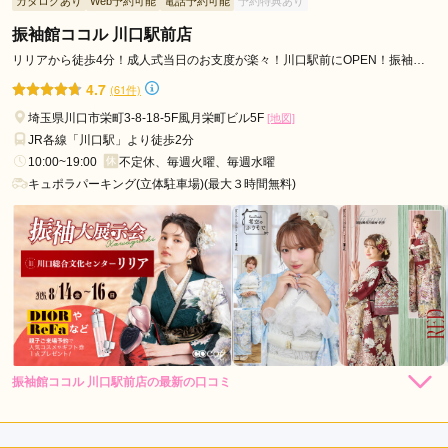
カタログあり
Web予約可能
電話予約可能
予約特典あり
振袖館ココル 川口駅前店
口コミ公開日：2026年07月21日
キモノハーツ さいたま 新都心 / GMOアリーナさいたま隣接けやきひろば内
リリアから徒歩4分！成人式当日のお支度が楽々！川口駅前にOPEN！振袖も
の口コミ・評判をもっと見る
小物もコーデもココにあル♫
4.7
(61件)
埼玉県川口市栄町3-8-18-5F風月栄町ビル5F
[地図]
JR各線「川口駅」より徒歩2分
10:00~19:00
不定休、毎週火曜、毎週水曜
キュポラパーキング(立体駐車場)(最大３時間無料)
振袖館ココル 川口駅前店の最新の口コミ
3.3
店内
3
店員
3
振袖選び
4