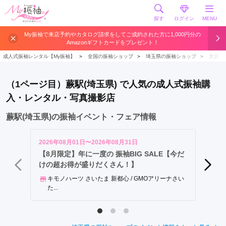
探す
ログイン
MENU
蕨
My振袖で来店予約やカタログ請求をしてご成約された方に1,000円分の
Amazonギフトカードをプレゼント！
駅
成人式振袖レンタル【My振袖】
＞
全国の振袖ショップ
＞
埼玉県の振袖ショップ
＞
大宮・
（1ページ目）蕨駅(埼玉県) で人気の成人式振袖購
入・レンタル・写真撮影店
蕨駅(埼玉県)の振袖イベント・フェア情報
2026年08月01日〜2026年08月31日
2026年
【8月限定】年に一度の 振袖BIG SALE【今だ
推しの
けの超お得が盛りだくさん！】
2026
キモノハーツ さいたま 新都心 / GMOアリーナさい
とみ
た...