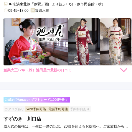
JR京浜東北線「蕨駅」西口より徒歩10分（蕨市民会館・横）
09:45~18:00
毎週水曜
創業大正12年（株）池田屋の最新の口コミ
220,000
220,000
レン
円~
レン
円~
タル
タル
4.0
(税込)
(税込)
363,000
363,000
購
円~
購
円~
入
入
店内
4
店員
4
振袖選び
4
(税込)
(税込)
ご利用金額：
約256,000円
ご利用目的：
レンタル /
成人式
ご成約でAmazonギフトカード1,000円分
ご利用日：2026年03月
カタログあり
Web予約可能
電話予約可能
予約特典あり
初めての呉服店でしたが、丁寧に親切に接客していただいたの
すずのき 川口店
で、決めやすかったです。
成人式の振袖は、一生に一度の記念。20歳を迎えるお嬢様へ、ご家族様から愛
情を込めた振袖を……。