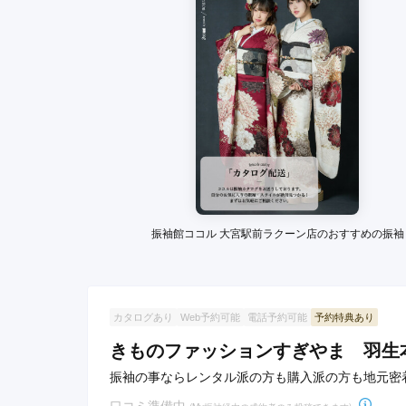
娘も大満足でした。
きものやまと イオンモール羽生店の口コミ・評判
振袖館ココル 大宮駅前ラクーン店のおすすめの振袖
カタログあり
Web予約可能
電話予約可能
予約特典あり
きものファッションすぎやま 羽生
振袖の事ならレンタル派の方も購入派の方も地元密
口コミ準備中