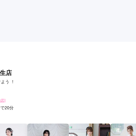
口コミ公開日：2026年05月14
る
羽生店
よう ！
地図]
で20分