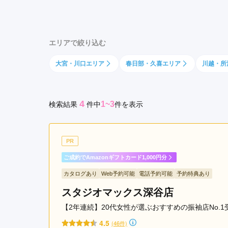
京都府(134)
滋賀県(55)
奈良
和歌山県(36)
エリアで絞り込む
四国
大宮・川口エリア
春日部・久喜エリア
川越・所
香川県(44)
徳島県(23)
愛媛県
高知県(30)
4
1~3
検索結果
件
中
件を表示
PR
ご成約でAmazonギフトカード1,000円分
カタログあり
Web予約可能
電話予約可能
予約特典あり
スタジオマックス深谷店
【2年連続】20代女性が選ぶおすすめの振袖店No.
4.5
(46件)