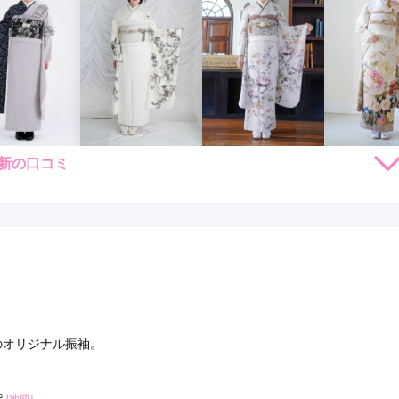
新の口コミ
184,800
184,800
206,800
250,
円~(税
レンタ
円~(税
レンタ
円~(税
レンタ
ル
ル
ル
込)
込)
込)
26,800
426,800
481,800
580,80
店員
5
振袖選び
4
購入
購入
購入
円~(税込)
円~(税込)
円~(税込)
利用目的：
レンタル /
成人式
ご利用日：2026年03月
口コミ公開日：2026年06月07
・評判をもっと見る
造のオリジナル振袖。
階