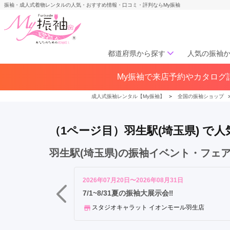
振袖・成人式着物レンタルの人気・おすすめ情報・口コミ・評判ならMy振袖
都道府県から探す
人気の振袖
羽
My振袖で来店予約やカタログ請
北海道／東北
生
北海道(141)
青森県(41)
岩手
駅
成人式振袖レンタル【My振袖】
＞
全国の振袖ショップ
宮城県(72)
秋田県(29)
山形県
福島県(60)
（1ページ目）羽生駅(埼玉県) 
中部
羽生駅(埼玉県)の振袖イベント・フェ
愛知県(285)
静岡県(148)
岐阜県(85)
三重県(76)
長野県
2026年07月20日〜2026年08月31日
山梨県(37)
新潟県(65)
7/1~8/31夏の振袖大展示会‼
スタジオキャラット イオンモール羽生店
関西
大阪府(307)
兵庫県(195)