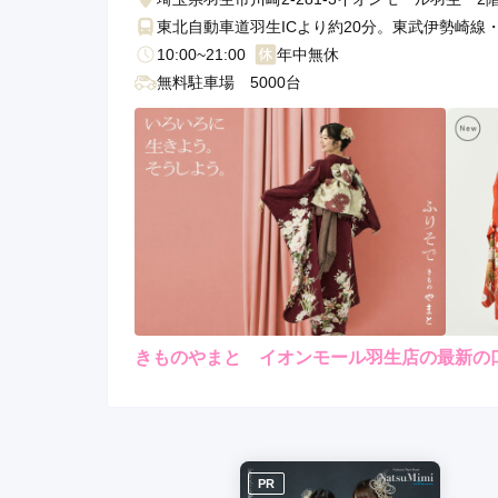
東北自動車道羽生ICより約20分。東武伊勢崎線
10:00~21:00
年中無休
無料駐車場 5000台
きものやまと イオンモール羽生店の最新の
レンタ
ル
5.0
4
店内
5
購入
ご利用金額：
約230,000円
ご
何度行っても、笑顔で対応し
PR
凄く楽しかったです。
