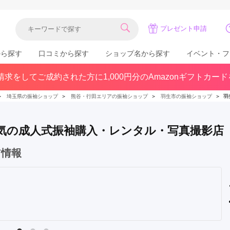
プレゼント申請
から探す
口コミから探す
ショップ名から探す
イベント・フ
求をしてご成約された方に1,000円分のAmazonギフトカー
関東
県(30)
東京都(383)
千葉県(183)
＞
埼玉県の振袖ショップ
＞
熊谷・行田エリアの振袖ショップ
＞
羽生市の振袖ショップ
＞
羽
(36)
埼玉県(246)
神奈川県(228)
茨城県(93)
群馬県(57)
栃木県(54)
で人気の成人式振袖購入・レンタル・写真撮影店
北陸
ア情報
石川県(57)
福井県(38)
富山県(37)
(80)
中国
広島県(87)
岡山県(69)
鳥取県(29)