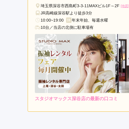
埼玉県深谷市西島町3-3-11MAXビル1F～2F
[地図
JR高崎線深谷駅より徒歩3分
10:00~19:00
年末年始、毎週水曜
10台／当店の北側に駐車場有
スタジオマックス深谷店の最新の口コミ
レンタ
ル
5.0
店内
5
ご利用金額：
約186,000円
ご
とても満足でした。