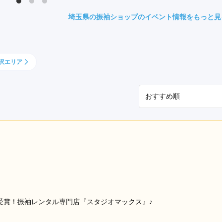
県(52)
島根県(26)
山口県(60)
埼玉県の振袖ショップのイベント情報をもっと見
九州／沖縄
沢エリア
(51)
福岡県(160)
熊本県(67)
長崎県(44)
佐賀県(25)
大分県(36)
宮崎県(41)
鹿児島県(31)
沖縄県(40)
1受賞！振袖レンタル専門店『スタジオマックス』♪