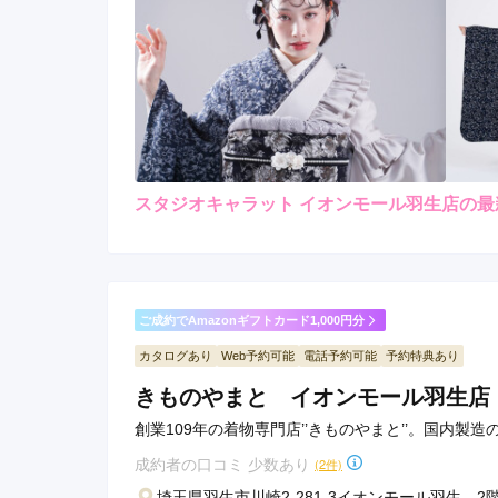
スタジオキャラット イオンモール羽生店の最
レンタ
ル
4.7
4
店内
5
購入
ご利用金額：
約180,000円
ご
丁寧に着付けしてもらえた
ご成約でAmazonギフトカード1,000円分
カタログあり
Web予約可能
電話予約可能
予約特典あり
スタジオキャラット イオンモール羽生店の口コミ
きものやまと イオンモール羽生店
創業109年の着物専門店’’きものやまと’’。国内製
成約者の口コミ 少数あり
(2件)
埼玉県羽生市川崎2-281-3イオンモール羽生 2