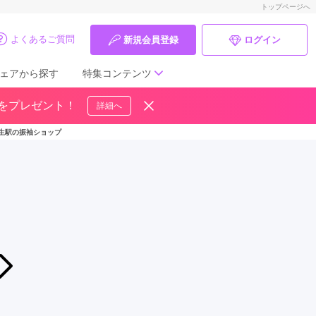
トップページへ
よくあるご質問
新規会員登録
ログイン
ェアから探す
特集コンテンツ
ドをプレゼント！
詳細へ
成人式の前撮り・後撮り特集
生駅の振袖ショップ
ママ振特集
個性的振袖コーディネート特集
成人式レポート
振袖ブランド特集
2026年07月24日〜2026年08月16日
《5,000円OFF》ふりそで夏休みバーゲン《店舗開催》
口コミ優秀店舗
きものやまと イオンモール羽生店
振袖タイプ診断