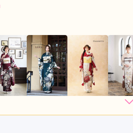
]
264,000
264,000
264,000
220,
円~(税
レンタ
円~(税
レンタ
円~(税
レンタ
ル
ル
ル
込)
込)
込)
店員
5
振袖選び
5
利用目的：
レンタル /
成人式
ご利用日：2026年05月