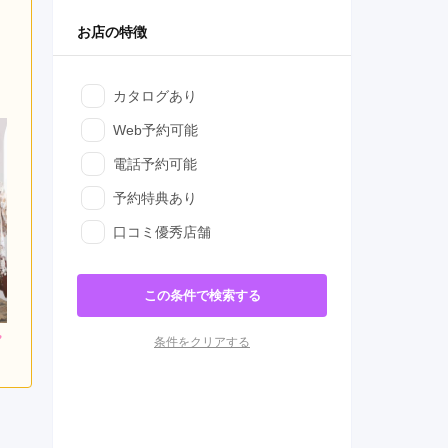
お店の特徴
カタログあり
Web予約可能
電話予約可能
予約特典あり
口コミ優秀店舗
この条件で検索する
000
264,000
264,000
条件をクリアする
円~(税
レンタ
円~(税
レンタ
円~(税
ル
ル
込)
込)
込)