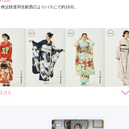
[地図]
・秩父鉄道羽生駅西口よりバスにて約15分。
口コミ
264,000
231,000
253,000
231,
円~(税
レンタ
円~(税
レンタ
円~(税
レンタ
ル
ル
ル
込)
込)
込)
59,030
426,030
448,030
426,03
店員
5
振袖選び
5
購入
購入
購入
円~(税込)
円~(税込)
円~(税込)
利用目的：
レンタル /
成人式
ご利用日：2016年01月
ていただき

PR