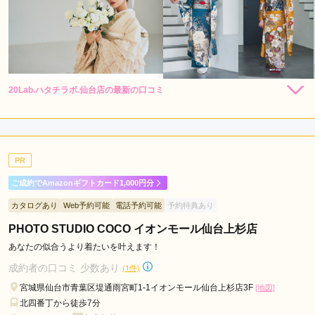
20Lab.ハタチラボ.仙台店の最新の口コミ
308,000
308,000
レン
円~
レン
円~
タル
タル
4.7
(税込)
(税込)
473,000
473,000
購
円~
購
円~
入
入
店内
4
店員
5
振袖選び
5
(税込)
(税込)
ご利用金額：
約190,000円
ご利用目的：
レンタル /
成人式
PR
ご利用日：2026年05月
ご成約でAmazonギフトカード1,000円分
とても親身に娘の話を聞きつつも私(母)にも気を使ってくださ
カタログあり
Web予約可能
電話予約可能
予約特典あり
り雰囲気が良かったです。
PHOTO STUDIO COCO イオンモール仙台上杉店
口コミ公開日：2026年07月09日
あなたの似合うより着たいを叶えます！
20Lab.ハタチラボ.仙台店の口コミ・評判をもっと見る
成約者の口コミ 少数あり
(1件)
宮城県仙台市青葉区堤通雨宮町1-1イオンモール仙台上杉店3F
[地図]
北四番丁から徒歩7分