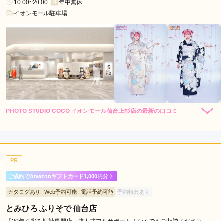
10:00~20:00
年中無休
イオンモール駐車場
PHOTO STUDIO COCO イオンモール仙台上杉店の最新の口コミ
5.0
店内
5
店員
5
振袖選び
5
ご利用金額：
約352,000円
ご利用目的：
レンタル /
成人式
PR
ご利用日：2025年12月
ご成約でAmazonギフトカード1,000円分
試着がとてもスムーズで手際がよくとても気持ちよく試着でき
カタログあり
Web予約可能
電話予約可能
予約特典あり
ました。
とみひろ ふりそで 仙台店
口コミ公開日：2025年12月19日