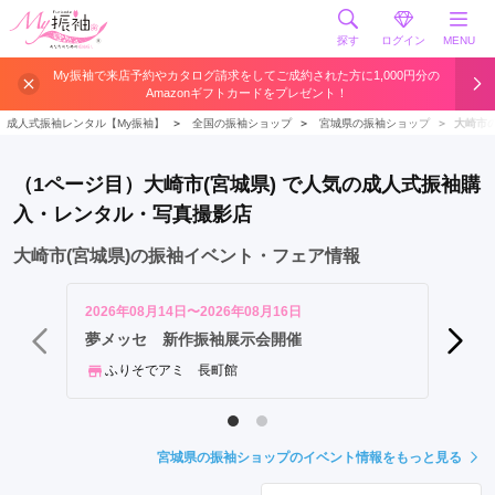
探す
ログイン
MENU
仙
My振袖で来店予約やカタログ請求をしてご成約された方に1,000円分の
Amazonギフトカードをプレゼント！
台
市
成人式振袖レンタル【My振袖】
＞
全国の振袖ショップ
＞
宮城県の振袖ショップ
＞
大崎市
大
崎
（1ページ目）大崎市(宮城県) で人気の成人式振袖購
市
入・レンタル・写真撮影店
石
巻
大崎市(宮城県)の振袖イベント・フェア情報
市
名
2026年08月14日〜2026年08月16日
2026年
取
夢メッセ 新作振袖展示会開催
振袖E
市
ふりそでアミ 長町館
PH
多
賀
城
宮城県の振袖ショップのイベント情報をもっと見る
市
岩