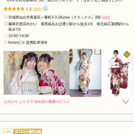
「20年を彩る振袖専門店」成人式フルサポート！なんでもご相談ください
PHOTO STUDIO COCO イオンモール仙台上杉店の口コミ・評判をもっと
4.8
(63件)
見る
宮城県仙台市青葉区一番町3-3-1Kurax（クラックス）3階
[地図]
藤崎百貨店向かい 東西線あおば通り駅から徒歩1分 南北線広瀬通駅から
徒歩7分
10:00~19:00
Kuraxビル 提携駐車場有
とみひろ ふりそで 仙台店の最新の口コミ
5.0
店内
5
店員
5
振袖選び
5
ご利用金額：
約277,000円
ご利用目的：
レンタル /
その他
PR
口コミ優秀店舗
ご利用日：2026年03月