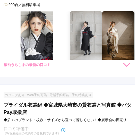
200台／無料駐車場
振袖うらしまの最新の口コミ
297,000
297,000
レン
円~
レン
円~
タル
タル
5.0
(税込)
(税込)
407,000
407,000
購
円~
購
円~
入
入
店内
5
店員
5
(税込)
(税込)
ご利用金額：
約80,000円
ご利用目的：
購入 /
成人式
カタログあり
Web予約可能
電話予約可能
予約特典あり
ご利用日：2026年07月
ブライダル衣裳絹 ◆宮城県大崎市の貸衣裳と写真館 ◆パタ
持っている振袖を利用するか、レンタルを利用するか何も決ま
Pay取扱店
らない状態で来店しましたが丁寧な説明と対応で全ての準備が
◆多くのブランド・枚数・サイズから選べて苦しくない！◆展示会の押売りや
整いました。
電話・訪問営業なく安心
口コミ準備中
(My振袖経由の成約者のみ投稿できます)