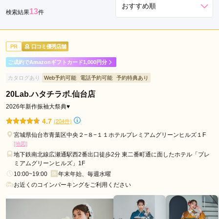
沼
13
検索結果
件
市
登
米
PR
口コミ優秀店舗
市
ご成約でAmazonギフトカード1,000円分
塩
カタログあり
Web予約可能
電話予約可能
予約特典あり
竈
市
20Lab.ハタチラボ.仙台店
富
2026年新作振袖大祭典♥
谷
4.7
(204件)
市
宮城県仙台市青葉区中央２−８−１１ホテルプレミアムグリーンヒルズ１F
気
[地図]
仙
地下鉄南北線広瀬通駅西2番出口徒歩2分 東二番町通に面したホテル「プレ
沼
ミアムグリーンヒルズ」1F
10:00~19:00
年末年始、毎週水曜
市
お近くのコインパーキングをご利用ください
古
川
駅