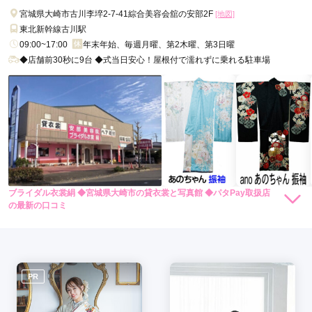
口コミ公開日：2026年07月23日
宮城県大崎市古川李埣2-7-41綜合美容会舘の安部2F
[地図]
振袖うらしまの口コミ・評判をもっと見る
東北新幹線古川駅
09:00~17:00
年末年始、毎週月曜、第2木曜、第3日曜
◆店舗前30秒に9台 ◆式当日安心！屋根付で濡れずに乗れる駐車場
ブライダル衣裳絹 ◆宮城県大崎市の貸衣裳と写真館 ◆パタPay取扱店
の最新の口コミ
現在表示可能な口コミはございません。
PR