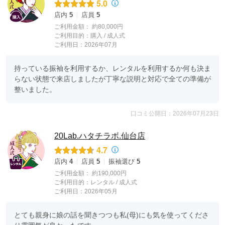
5.0
店内
5
店員
5
ご利用金額：
約80,000円
ご利用目的：
購入 /
成人式
ご利用日：2026年07月
持っている振袖を利用するか、レンタルを利用するか何も決ま
らない状態で来店しましたが丁寧な説明と対応で全ての準備が
整いました。
口コミ公開日：2026年07月23日
20Lab.ハタチラボ.仙台店
4.7
店内
4
店員
5
振袖選び
5
ご利用金額：
約190,000円
ご利用目的：
レンタル /
成人式
ご利用日：2026年05月
とても親身に娘の話を聞きつつも私(母)にも気を使ってくださ