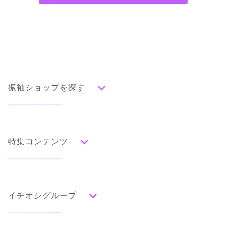
振袖ショップを探す
人気の振袖から探す
みんなの振袖ランキングトップ
特集コンテンツ
口コミから探す
色別ランキング
イベント・フェアから探す
口コミ一覧
赤
成人式の前撮り・後撮り特集
朱
ベージュ
ピンク
オレンジ
黄
緑
水色
青
紺
紫
茶
ゴールド
シルバー
イチオシグループ
ママ振特集
グレー
黒
白
その他
個性的振袖コーディネート特集