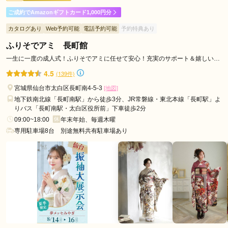
ご成約でAmazonギフトカード1,000円分
丁寧に対応していただきました
カタログあり
Web予約可能
電話予約可能
予約特典あり
ふりそでアミ 長町館
口コミ公開日：2026年03月31日
とみひろ ふりそで 仙台店の口コミ・評判をもっと見る
一生に一度の成人式！ふりそでアミに任せて安心！充実のサポート＆嬉しい特
典付き！！
4.5
(139件)
宮城県仙台市太白区長町南4-5-3
[地図]
地下鉄南北線「長町南駅」から徒歩3分、JR常磐線・東北本線「長町駅」よ
りバス「長町南駅・太白区役所前」下車徒歩2分
09:00~18:00
年末年始、毎週木曜
専用駐車場8台 別途無料共有駐車場あり