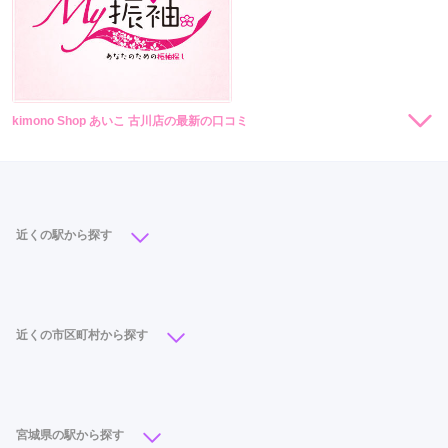
kimono Shop あいこ 古川店の最新の口コミ
現在表示可能な口コミはございません。
近くの駅から探す
古川駅
(6)
近くの市区町村から探す
仙台市
(37)
大崎市
(9)
石巻市
(7)
名取市
(5)
多賀城市
(4)
岩沼市
(2)
登米市
(2)
塩竈市
(1)
宮城県の駅から探す