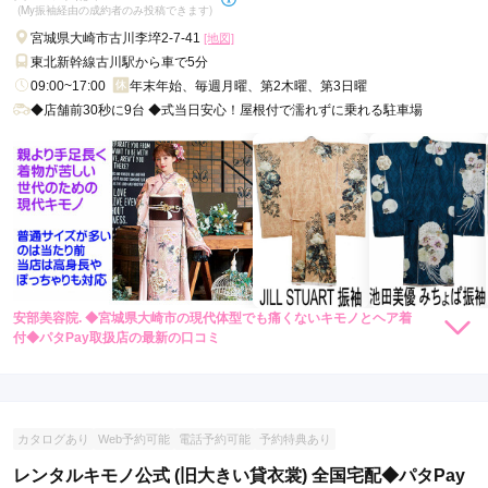
(My振袖経由の成約者のみ投稿できます)
宮城県大崎市古川李埣2-7-41
[地図]
東北新幹線古川駅から車で5分
09:00~17:00
年末年始、毎週月曜、第2木曜、第3日曜
◆店舗前30秒に9台 ◆式当日安心！屋根付で濡れずに乗れる駐車場
安部美容院. ◆宮城県大崎市の現代体型でも痛くないキモノとヘア着
付◆パタPay取扱店の最新の口コミ
現在表示可能な口コミはございません。
カタログあり
Web予約可能
電話予約可能
予約特典あり
レンタルキモノ公式 (旧大きい貸衣裳) 全国宅配◆パタPay